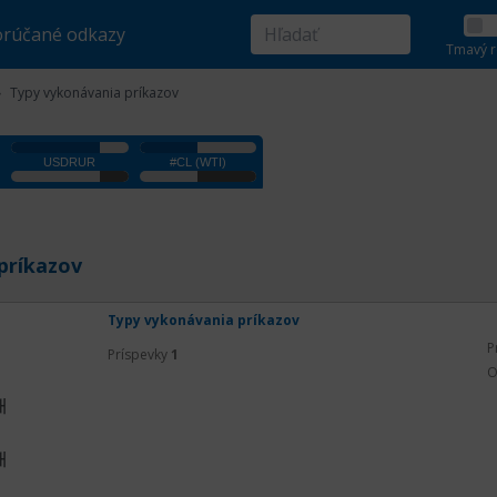
rúčané odkazy
Tmavý r
Typy vykonávania príkazov
príkazov
Typy vykonávania príkazov
P
Príspevky
1
O
개
개