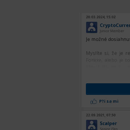
5. 모바일 거래: 바
다. 이는 바쁜 일상
20.03.2024, 15:02
CryptoCurre
거래 가능한 암호화
Junior Member
Je možné dosiahnu
바이비트에서는 비트코인
폐를 거래할 수 있습
Myslíte si, že je
회를 누릴 수 있습니
Forexe, alebo je to
ktorí túžia po fin
커뮤니티와 지원
바이비트는 활발한 
다. 공식 웹사이트와
여러 언어로 문의를 
P?i sa mi
결론
22.09.2021, 07:50
Scalper
바이비트는 다양한 
Senior člen