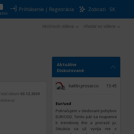
Prihlásenie
|
Registrácia
Zobrazi
SK
ežim
Možnosti vlákna
Hľadať vo vlákne
Aktuálne
Diskutované
kaitlin.prosacco
15:45
ridať dátum
03.12.2024
doberať
Eur/usd
Pokračujem v sledovaní pohybov
EUR/USD. Tento pár sa поднялся
k trendovej línii a prerazil ju.
Situácia sa už vyvíja nie v