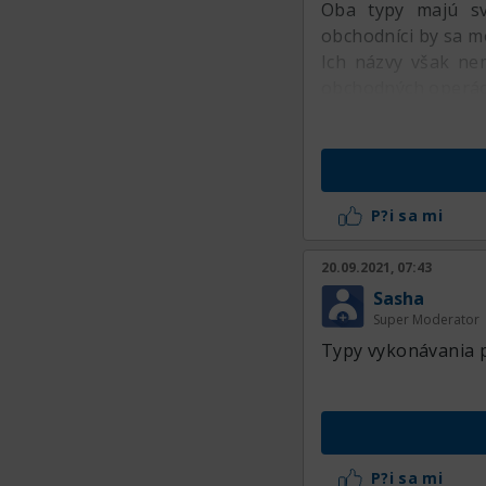
Oba typy majú svo
obchodníci by sa mo
Ich názvy však ne
obchodných operáci
P?i sa mi
20.09.2021, 07:43
Sasha
Super Moderator
Typy vykonávania 
P?i sa mi