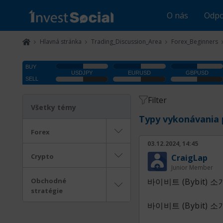
O nás
Odpo
Hlavná stránka
Trading_Discussion_Area
Forex_Beginners
Filter
Všetky témy
Typy vykonávania 
Forex
03.12.2024, 14:45
Crypto
CraigLap
Junior Member
Obchodné
바이비트 (Bybit) 소
stratégie
바이비트 (Bybit) 소