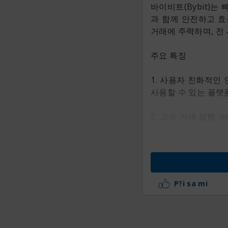
바이비트(Bybit)
과 함께 안전하고 효
거래에 주력하며, 전
주요 특징
1. 사용자 친화적인
사용할 수 있는 플랫
2. 고속 거래 실행
니다. 이는 트레이더
3. 레버리지 거래:
큰 규모의 거래를 할
P?i sa mi
4. 안전성: 바이비
(2FA)과 지갑 자
니다.