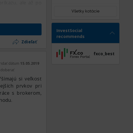
príkazu, ale až po
Všetky kotácie
InvestSocial
recommends
Zdieľať
fxco_best
ridať dátum
15.05.2019
doberať
Všímajú si veľkosť
ejších prvkov pri
práce s brokerom,
chodu.