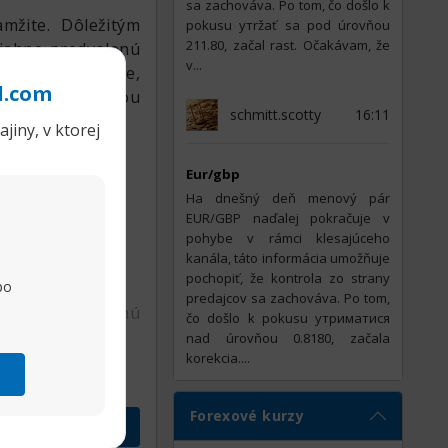
래의 세계에 발을 내
sa zachováva. Po tom, čo došlo k
mžite. Dôležitým
pokusu утržať sa pod úrovňou
크가 따르므로 충분히
211.80, začal rast. Očakávam, že
siahne predvolenú
v...
e, t.j. v momente,
l.com
uje s predvolenou
schmitt.scotty
16:11
jiny, v ktorej
Eur/gbp
На dnešný deň menový pár
EUR/GBP naďalej pokračuje v
pohybe v rámci klesajúceho
kanála, táto informácia umožňuje
pochopiť, že kontrola zo strany
po
predajcov sa zachováva. Po tom,
ie obchodu za inú
čo došlo k pokusu утриматися
nad úrovňou 0.8180, začala
korekcia....
cie;
h podmienok, ktoré
Forexové kurzy