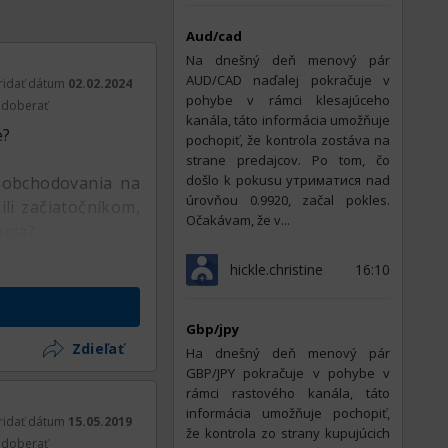
bility를 제공합니
Aud/cad
 수 있게 해줍니다.
Na dnešný deň menový pár
AUD/CAD naďalej pokračuje v
ridať dátum
02.02.2024
pohybe v rámci klesajúceho
doberať
kanála, táto informácia umožňuje
e?
등 다양한 주요 암호화
pochopiť, že kontrola zostáva na
strane predajcov. Po tom, čo
들이 다양한 투자 기
došlo k pokusu утриматися nad
m obchodovania na
úrovňou 0.9920, začal pokles.
ili začiatočníkom,
Očakávam, že v...
ania?
hickle.christine
16:10
한 정보를 제공합니
되며, 고객 지원팀이
Gbp/jpy
Zdieľať
На dnešný deň menový pár
GBP/JPY pokračuje v pohybe v
rámci rastového kanála, táto
informácia umožňuje pochopiť,
ridať dátum
15.05.2019
게 인기를 얻고 있습
že kontrola zo strany kupujúcich
doberať