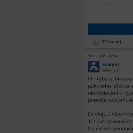
• úrovne pokynov t
otvorení obchodu.
P?i sa mi
20.09.2021, 07:46
Scalper
Senior člen
Pri výbere brokera
pákového efektu a
obchodovaní – typ
pretože ovplyvňuje
Existujú 2 hlavné t
Trhové vykonávani
Okamžité vykonáva