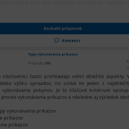
ake profit a stop loss nemôžete nastaviť pri zadávaní 
Rozbaliť príspevok
Komentr
Typy vykonávania príkazov
P
Príspevky
390
O
 obchodníci často prehliadajú veľmi dôležité aspekty. 
lebo výšku spreadov, no uniká im jeden z najdôležit
 vykonávania pokynov. Je to kľúčové kritérium spolu
 proces vykonávania príkazov a následne aj výsledok ob
ypy vykonávania príkazov:
e príkazov
nie príkazov