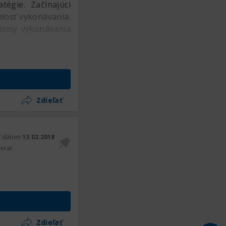
égie. Začínajúci
hlosť vykonávania.
nizmy vykonávania
Zdieľať
ť dátum
13.02.2018
erať
Zdieľať