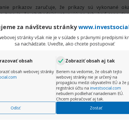
이 풍부한 트레이더 모두에게 유용한 플랫폼으로, 암호화폐 거
anie príkazov zaručuje, že príkazy sú vykonané oka
 강력하게 추천할 수 있습니다. 그러나 모든 거래에는 리스
o type je, že obchodníci vstupujú na trh, keď cena do
접근하는 것이 중요합니다.
ú vykonané za cenu, ktorú si obchodník stanovil v príkaz
jeme za návštevu stránky
www.investsocia
kne na KÚPIŤ alebo PREDAŤ. Ak sa trhová cena nezhod
ruší a obchodníkovi príde správa o zmene ceny.
ebovej stránky však nie je v súlade s právnymi predpismi kra
nie príkazov
sa nachádzate. Uveďte, ako chcete postupovať
a trh pri zvolenej cene;
razovať obsah
Zobraziť obsah aj tak
vykonania príkazu;
raziť obsah webovej stránky
Beriem na vedomie, že obsah tejto
ocial.com
webovej stránky nie je určený na
propagáciu medzi obyvateľmi EÚ a že 
registrácii účtu na
investsocial.com
át menia a broker často vyžaduje povolenie na otvoren
nebudem podliehať nariadeniam EÚ.
potom, čo obchodník poslal príkaz;
Chcem pokračovať aj tak.
odných stratégiách by investori mohli naraziť na kompliká
Odísť
Zostať
li mať problém otvoriť alebo zatvoriť obchod za trhovýc
apríklad keď sú zverejnené kľúčové ekonomické údaje.
Rozbaliť príspevok