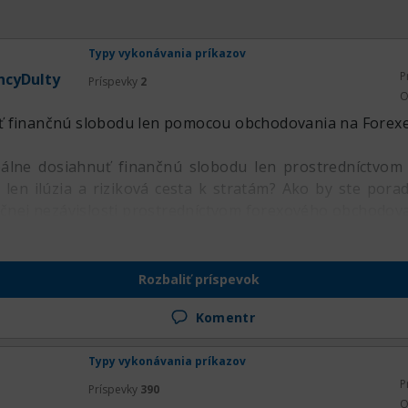
이비트는 모바일 앱을 제공하여 언제 어디서나 거래할 수 있는 flexi
 속에서도 트레이더가 시장의 변화를 실시간으로 파악하고 대응할
Typy vykonávania príkazov
P
ncyDulty
Príspevky
2
폐
O
ť finančnú slobodu len pomocou obchodovania na Forex
(BTC), 이더리움(ETH), 리플(XRP), 라이트코인(LTC) 
니다. 또한, 유망한 알트코인에 대한 거래도 지원하여 트레이더
 reálne dosiahnuť finančnú slobodu len prostredníctvo
다
bybit
 len ilúzia a riziková cesta k stratám? Ako by ste porad
ančnej nezávislosti prostredníctvom forexového obchodov
사용자 커뮤니티와 지원 시스템을 운영하여 거래자들에게 필요
Rozbaliť príspevok
 소셜 미디어를 통해 업데이트와 교육 자료가 지속적으로 제공
처리합니다.
Komentr
Typy vykonávania príkazov
P
기능과 안전성을 갖춘 암호화폐 거래소로, 많은 트레이더들에
Príspevky
390
O