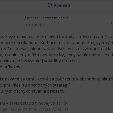
Komentr
Typy vykonávania príkazov
P
Príspevky
390
O
vé vykonávanie je zrejmý. Obchody sú vykonávané za
á v určitom okamihu. Keď broker dostane príkaz, vykoná
a začne klesať, alebo stúpať. Brokeri sa zvyčajne snažia
u, no niekedy môžu nastať sklzy, kedy sa aktuálna cena l
hádza počas vysokej volatility na trhu.
e príkazov
vykonávané za cenu, ktorá sa zobrazuje v obchodnej platf
ný pre väčšinu obchodných stratégií;
iu rýchlosť vykonávania príkazov.
ní v závislosti od trhovej volatility;
šuje, keď je na trhu vyššia volatilita;