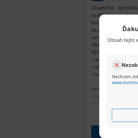
니다. 초보자와 경험
Okamžité vykonáv
딛고자 하는 이들에게
rozdielom pri tomt
학습하고 신중하게 
hodnotu. Obchody s
Ďaku
keď obchodník kli
cenou, príkaz sa z
Obsah tejto w
Okamžité vykonáva
Výhody:
• možnosť vstúpiť n
Nezob
• vysoká presnosť 
• fixné spready.
Nechcem zob
www.invests
Nevýhody:
• ceny sa mnohokr
cenu, ak sa zmení 
• pri určitých obch
• investori by moh
sa rýchlo menia, n