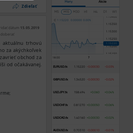
Meny
Akcie
Zdieľať
M5
M15
M30
H1
H4
D1
W1
C
1
.
1
5
2
2
0
0
.
0
0
0
0
0
0
.
0
0
%
ridať dátum
15.05.2019
doberať
 aktuálnu trhovú
 ho za akýchkoľvek
 zavrieť obchod za
íši od očakávanej.
EURUSD.fx
1.15220
-0.00030
-0.03%
GBPUSD.fx
1.34520
-0.00030
-0.02%
orme;
USDJPY.fx
158.494
+0.060
+0.04%
USDCHF.fx
0.81270
+0.00050
+0.06%
USDCAD.fx
1.40160
+0.00030
+0.02%
AUDUSD.fx
0.70310
-0.00010
-0.01%