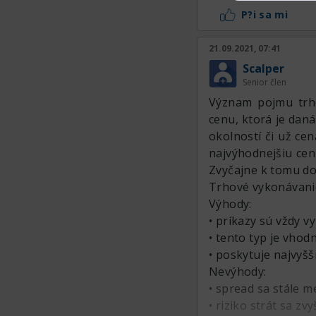
P?i sa mi
21.09.2021, 07:41
Scalper
Senior člen
Význam pojmu trho
cenu, ktorá je dan
okolností či už cen
najvýhodnejšiu cen
Zvyčajne k tomu doc
Trhové vykonávani
Výhody:
• príkazy sú vždy 
• tento typ je vhod
• poskytuje najvyšš
Nevýhody:
• spread sa stále me
• riziko strát sa zvy