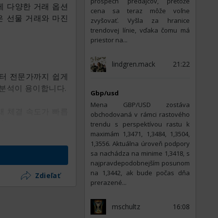
prospech predajcov, pretože
게 다양한 거래 옵션
cena sa teraz môže voľne
은 선물 거래와 마진
zvyšovať. Vyšla za hranice
trendovej línie, vďaka čomu má
priestor na...
lindgren.mack
21:22
부터 전문가까지 쉽게
 분석이 용이합니다.
Gbp/usd
Mena GBP/USD zostáva
래 체결 속도가 빠릅
obchodovaná v rámci rastového
니다.
trendu s perspektívou rastu k
maximám 1,3471, 1,3484, 1,3504,
1,3556. Aktuálna úroveň podpory
더가 적은 자본으로도
sa nachádza na minime 1,3418, s
필요합니다.
najpravdepodobnejším posunom
na 1,3442, ak bude počas dňa
Zdieľať
있습니다. 이중 인증
prerazené...
위험에 대비하고 있습
mschultz
16:08