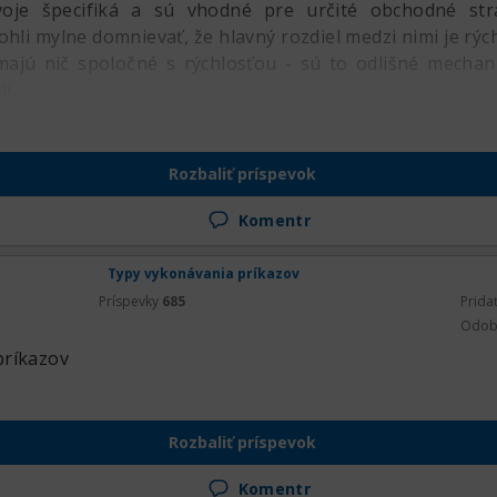
je špecifiká a sú vhodné pre určité obchodné strat
hli mylne domnievať, že hlavný rozdiel medzi nimi je rýc
majú nič spoločné s rýchlosťou - sú to odlišné mecha
í.
Rozbaliť príspevok
Komentr
Typy vykonávania príkazov
Príspevky
685
Prida
Odob
príkazov
Rozbaliť príspevok
Komentr