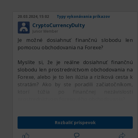
암호화폐 시장에서 큰 장점이 됩니다.
20.03.2024, 15:02
Typy vykonávania príkazov
3. 레버리지 거래: 바이비트는 최대 100배의 레버리
CryptoCurrencyDulty
지를 제공합니다. 이는 트레이더가 적은 자본으로도
Junior Member
큰 규모의 거래를 할 수 있게 해주지만, 동시에 높은
Je možné dosiahnuť finančnú slobodu len
리스크를 동반하므로 주의가 필요합니다.
pomocou obchodovania na Forexe?
4. 안전성: 바이비트는 고객 자산의 안전을 위해 여
Myslíte si, že je reálne dosiahnuť finančnú
러 가지 보안 조치를 취하고 있습니다. 이중 인증
slobodu len prostredníctvom obchodovania na
(2FA)과 지갑 자산의 오프라인 저장 등 다양한 보안
Forexe, alebo je to len ilúzia a riziková cesta k
기능이 제공되어 해킹 등의 위험에 대비하고 있습니
stratám? Ako by ste poradili začiatočníkom,
다.
ktorí túžia po finančnej nezávislosti
prostredníctvom forexového obchodovania?
5. 모바일 거래: 바이비트는 모바일 앱을 제공하여
언제 어디서나 거래할 수 있는 flexibility를 제공합
니다. 이는 바쁜 일상 속에서도 트레이더가 시장의
Rozbaliť príspevok
변화를 실시간으로 파악하고 대응할 수 있게 해줍니
다.