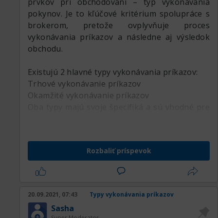
prvkov pri obchodovaní – typ vykonávania
pokynov. Je to kľúčové kritérium spolupráce s
brokerom, pretože ovplyvňuje proces
vykonávania príkazov a následne aj výsledok
obchodu.
Existujú 2 hlavné typy vykonávania príkazov:
Trhové vykonávanie príkazov
Okamžité vykonávanie príkazov
Oba typy majú svoje špecifiká a sú vhodné pre
určité obchodné stratégie. Začínajúci
obchodníci by sa mohli mylne domnievať, že
hlavný rozdiel medzi nimi je rýchlosť
Rozbaliť príspevok
vykonávania. Ich názvy však nemajú nič
spoločné s rýchlosťou - sú to odlišné
mechanizmy vykonávania obchodných operácií.
20.09.2021, 07:43
Typy vykonávania príkazov
Sasha
Super Moderator