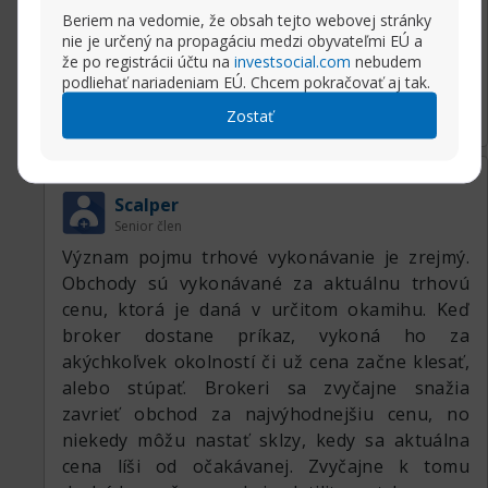
• fixné spready.
바이비트는 다양한 기능과 안전성을 갖춘 암호화폐
Beriem na vedomie, že obsah tejto webovej stránky
거래소로, 많은 트레이더들에게 인기를 얻고 있습니
nie je určený na propagáciu medzi obyvateľmi EÚ a
Nevýhody:
že po registrácii účtu na
investsocial.com
nebudem
다. 초보자와 경험이 풍부한 트레이더 모두에게 유
Rozbaliť príspevok
• ceny sa mnohokrát menia a broker často
podliehať nariadeniam EÚ. Chcem pokračovať aj tak.
용한 플랫폼으로, 암호화폐 거래의 세계에 발을 내
vyžaduje povolenie na otvorenie obchodu za
Zostať
딛고자 하는 이들에게 강력하게 추천할 수 있습니
inú cenu, ak sa zmení potom, čo obchodník
다. 그러나 모든 거래에는 리스크가 따르므로 충분
poslal príkaz;
히 학습하고 신중하게 접근하는 것이 중요합니다.
21.09.2021, 07:41
Typy vykonávania príkazov
• pri určitých obchodných stratégiách by
Scalper
investori mohli naraziť na komplikácie;
Senior člen
• investori by mohli mať problém otvoriť alebo
Význam pojmu trhové vykonávanie je zrejmý.
zatvoriť obchod za trhových podmienok, ktoré
Obchody sú vykonávané za aktuálnu trhovú
sa rýchlo menia, napríklad keď sú zverejnené
cenu, ktorá je daná v určitom okamihu. Keď
kľúčové ekonomické údaje.
broker dostane príkaz, vykoná ho za
akýchkoľvek okolností či už cena začne klesať,
alebo stúpať. Brokeri sa zvyčajne snažia
zavrieť obchod za najvýhodnejšiu cenu, no
niekedy môžu nastať sklzy, kedy sa aktuálna
cena líši od očakávanej. Zvyčajne k tomu