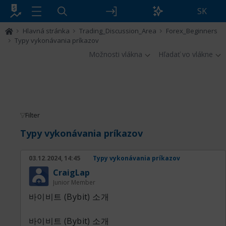
SK
Hlavná stránka
Trading_Discussion_Area
Forex_Beginners
Typy vykonávania príkazov
Možnosti vlákna
Hľadať vo vlákne
Filter
Typy vykonávania príkazov
03.12.2024, 14:45
Typy vykonávania príkazov
CraigLap
Junior Member
바이비트 (Bybit) 소개
바이비트 (Bybit) 소개