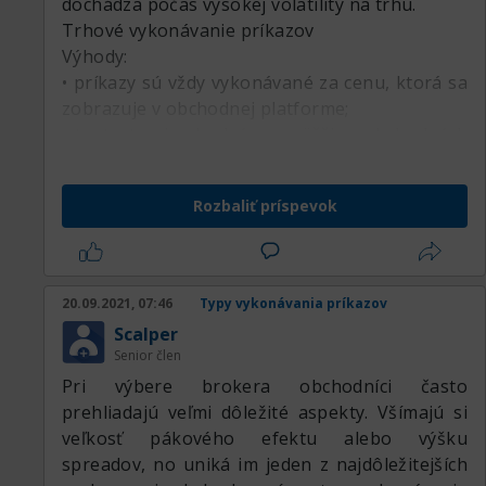
dochádza počas vysokej volatility na trhu.
Trhové vykonávanie príkazov
Výhody:
• príkazy sú vždy vykonávané za cenu, ktorá sa
zobrazuje v obchodnej platforme;
• tento typ je vhodný pre väčšinu obchodných
stratégií;
• poskytuje najvyššiu rýchlosť vykonávania
Rozbaliť príspevok
príkazov.
Nevýhody:
• spread sa stále mení v závislosti od trhovej
volatility;
20.09.2021, 07:46
Typy vykonávania príkazov
• riziko strát sa zvyšuje, keď je na trhu vyššia
Scalper
volatilita;
Senior člen
• úrovne pokynov take profit a stop loss
Pri výbere brokera obchodníci často
nemôžete nastaviť pri zadávaní príkazu, ale až
prehliadajú veľmi dôležité aspekty. Všímajú si
po otvorení obchodu.
veľkosť pákového efektu alebo výšku
spreadov, no uniká im jeden z najdôležitejších