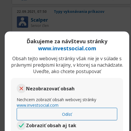
거래 가능한 암호화폐
22.09.2021, 07:50
Typy vykonávania príkazov
Scalper
바이비트에서는 비트코인(BTC), 이더리움(ETH), 리
Senior člen
플(XRP), 라이트코인(LTC) 등 다양한 주요 암호화폐
Okamžité vykonávanie príkazov zaručuje, že
를 거래할 수 있습니다. 또한, 유망한 알트코인에 대
Ďakujeme za návštevu stránky
príkazy sú vykonané okamžite. Dôležitým
한 거래도 지원하여 트레이더들이 다양한 투자 기회
www.investsocial.com
rozdielom pri tomto type je, že obchodníci
를 누릴 수 있습니다
bybit
vstupujú na trh, keď cena dosiahne predvolenú
Obsah tejto webovej stránky však nie je v súlade s
hodnotu. Obchody sú vykonané za cenu, ktorú
právnymi predpismi krajiny, v ktorej sa nachádzate.
커뮤니티와 지원
si obchodník stanovil v príkaze, t.j. v momente,
Uveďte, ako chcete postupovať
keď obchodník klikne na KÚPIŤ alebo PREDAŤ.
바이비트는 활발한 사용자 커뮤니티와 지원 시스템
Ak sa trhová cena nezhoduje s predvolenou
을 운영하여 거래자들에게 필요한 정보를 제공합니
Nezobrazovať obsah
cenou, príkaz sa zruší a obchodníkovi príde
다. 공식 웹사이트와 소셜 미디어를 통해 업데이트
správa o zmene ceny.
Nechcem zobraziť obsah webovej stránky
와 교육 자료가 지속적으로 제공되며, 고객 지원팀
Okamžité vykonávanie príkazov
www.investsocial.com
이 여러 언어로 문의를 처리합니다.
Výhody:
Odísť
• možnosť vstúpiť na trh pri zvolenej cene;
결론
• vysoká presnosť vykonania príkazu;
Zobraziť obsah aj tak