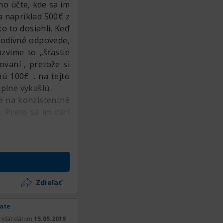
o účte, kde sa im
a napríklad 500€ z
o to dosiahli. Keď
podivné odpovede,
azvime to „šťastie
vaní , pretože si
ú 100€ .. na tejto
plne vykašlú.
že na konzistentné
 Preto sa im darí
Zdieľať
rate
ridať dátum
15.05.2019