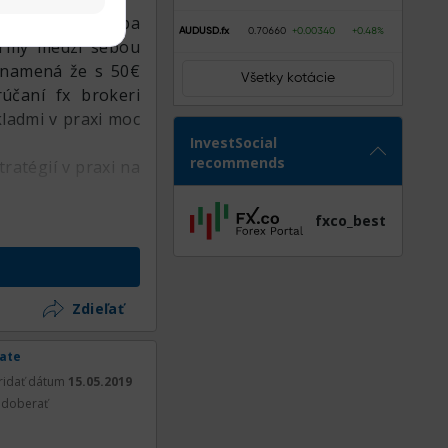
prvé vklady zhruba
AUDUSD.fx
0.70660
+0.00340
+0.48%
firmy medzi sebou
znamená že s 50€
Všetky kotácie
účaní fx brokeri
kladmi v praxi moc
InvestSocial
recommends
ratégií v praxi na
fxco_best
Zdieľať
rate
ridať dátum
15.05.2019
doberať