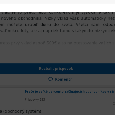
 všetci brokeri (s výnimkou amerických) vyžadujú nízke 
viac. Je to preto lebo konkurencia je vysoká, a tak 
 nového obchodníka. Nízky vklad však automaticky ne
om môžete urobiť dieru do sveta. Všetci nami odpor
ť mikro loty, ale aj napriek tomu s takýmito nízkymi v
to prvý vklad aspoň 500€ a to na otestovanie vašich st
Rozbaliť príspevok
Komentr
Prečo je veľké percento začínajúcich obchodníkov v st
P
Príspevky
253
O
ia (obchodný systém)