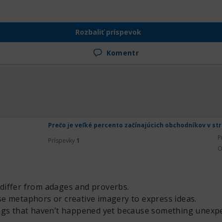
Rozbaliť príspevok
Komentr
Prečo je veľké percento začínajúcich obchodníkov v st
P
Príspevky
1
O
iffer from adages and proverbs.
e metaphors or creative imagery to express ideas.
ngs that haven’t happened yet because something unexpe