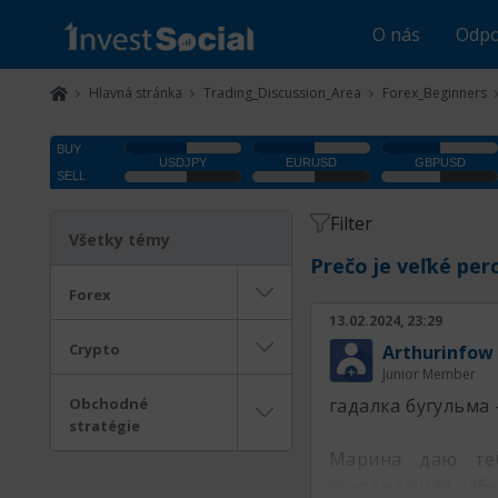
O nás
Odpo
Hlavná stránka
Trading_Discussion_Area
Forex_Beginners
Filter
Všetky témy
Prečo je veľké per
Forex
13.02.2024, 23:29
Crypto
Arthurinfow
Junior Member
Obchodné
гадалка бугульма
stratégie
Марина даю теб
ясновидящая наб