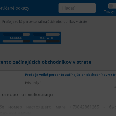
rúčané odkazy
Tmavý r
Prečo je veľké percento začínajúcich obchodníkov v strate
cento začínajúcich obchodníkov v strate
Prečo je veľké percento začínajúcich obchodníkov v st
P
Príspevky
1
O
 - отворот от любовницы
е номер настоящего мага +79842861265 - бы
ережные челны