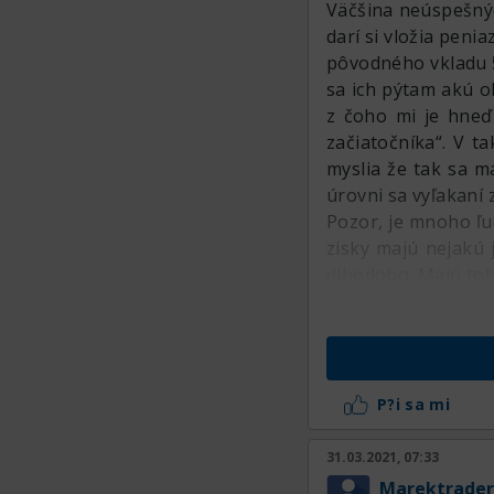
Väčšina neúspešnýc
darí si vložia pen
pôvodného vkladu 5
sa ich pýtam akú o
z čoho mi je hneď 
začiatočníka“. V t
myslia že tak sa m
úrovni sa vyľakaní
Pozor, je mnoho ľu
zisky majú nejakú
dlhodobo. Majú tot
P?i sa mi
31.03.2021, 07:33
Marektrader