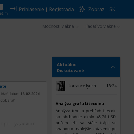
Prihlásenie
|
Registrácia
Zobrazi
SK
ežim
Možnosti vlákna
Hľadať vo vlákne
Aktuálne
Diskutované
torrance.lynch
18:24
rate
ridať dátum
13.02.2024
doberať
Analýza grafu Litecoinu
Analýza trhu a prehľad: Litecoin
sa obchoduje okolo 45,76 USD,
pričom trh sa stále trápi so
стро удаляют -
snahou o trvalejšie zotavenie po