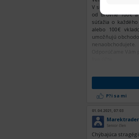
V súčasnosti skoro
od úrovne 100€ a 
súťažia o každého
alebo 100€ vklad
umožňujú obchodova
nenaobchodujete.
Odporúčame Vám pre
live účte.
P?i sa mi
01.04.2021, 07:03
Marektrader
Senior člen
Chýbajúca stragég