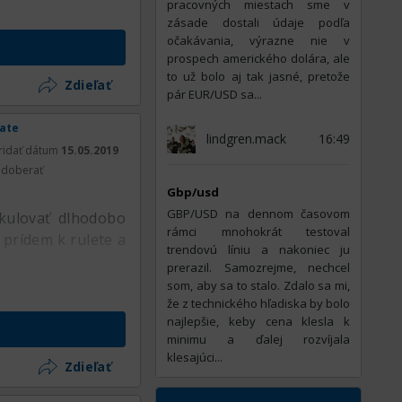
pracovných miestach sme v
zásade dostali údaje podľa
očakávania, výrazne nie v
prospech amerického dolára, ale
to už bolo aj tak jasné, pretože
Zdieľať
pár EUR/USD sa...
rate
lindgren.mack
16:49
ridať dátum
15.05.2019
doberať
Gbp/usd
GBP/USD na dennom časovom
kulovať dlhodobo
rámci mnohokrát testoval
 prídem k rulete a
trendovú líniu a nakoniec ju
prerazil. Samozrejme, nechcel
som, aby sa to stalo. Zdalo sa mi,
že z technického hľadiska by bolo
najlepšie, keby cena klesla k
minimu a ďalej rozvíjala
klesajúci...
Zdieľať