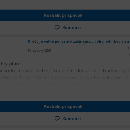
Rozbaliť príspevok
Komentr
Prečo je veľké percento začínajúcich obchodníkov v st
P
Príspevky
253
O
dný plán
chodu musíte vedieť čo chcete dosiahnuť. Budem špe
rátke obchody ? Obchodovanie nie je ako hra v kasíne, že
 sa rozhodnem na akú farbu vsadím peniaze.
Rozbaliť príspevok
Komentr