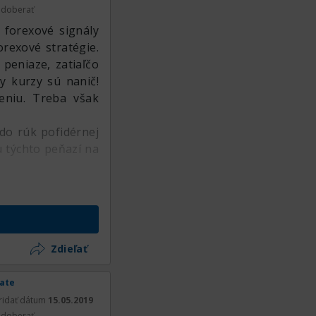
doberať
 forexové signály
orexové stratégie.
 peniaze, zatiaľčo
y kurzy sú nanič!
eniu. Treba však
 do rúk pofidérnej
u týchto peňazí na
Zdieľať
rate
ridať dátum
15.05.2019
doberať