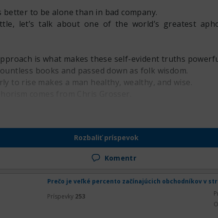
is better to be alone than in bad company.
ittle, let’s talk about one of the world’s greatest ap
 approach is what makes these self-evident truths powerfu
 countless books and passed down as folk wisdom.
rly to rise makes a man healthy, wealthy, and wise.
horism comes from Chris Grosser.
 isn’t having it.
o surround yourself with toxic people.
ou want a thing done well, do it yourself.
Rozbaliť príspevok
ction of Aphorism
s a guideline to help narrow the focus of your work.
Komentr
Prečo je veľké percento začínajúcich obchodníkov v st
P
Príspevky
253
O