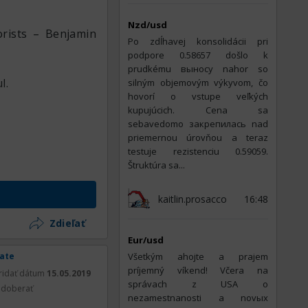
Nzd/usd
horists – Benjamin
Po zdĺhavej konsolidácii pri
podpore 0.58657 došlo k
prudkému выносу nahor so
l.
silným objemovým výkyvom, čo
hovorí o vstupe veľkých
kupujúcich. Cena sa
sebavedomo закрепилась nad
priemernou úrovňou a teraz
testuje rezistenciu 0.59059.
Štruktúra sa...
kaitlin.prosacco
16:48
Zdieľať
Eur/usd
rate
Všetkým ahojte a prajem
príjemný víkend! Včera na
ridať dátum
15.05.2019
správach z USA o
doberať
nezamestnanosti a novых