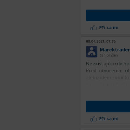
P?i sa mi
08.04.2021, 07:36
Marektrader
Senior člen
Neexistujúci obcho
Pred otvorením ob
alebo idem robiť k
na poslednú chvíľu
P?i sa mi