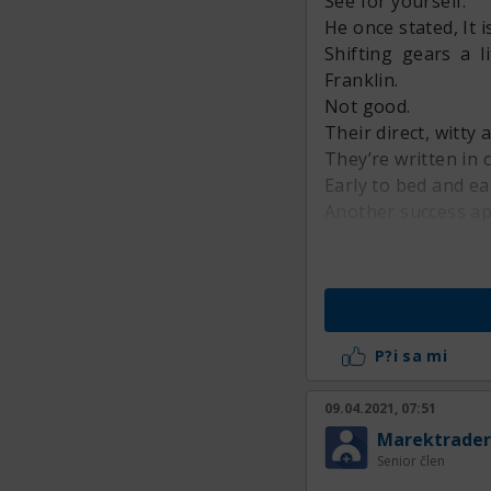
See for yourself.
He once stated, It 
Shifting gears a l
Franklin.
Not good.
Their direct, witty
They’re written in
Early to bed and ea
Another success ap
Moris7l*all But Yoda
Life is too short t
He once stated, If y
The Purpose & Fun
Aphorisms can act a
P?i sa mi
09.04.2021, 07:51
Marektrader
Senior člen