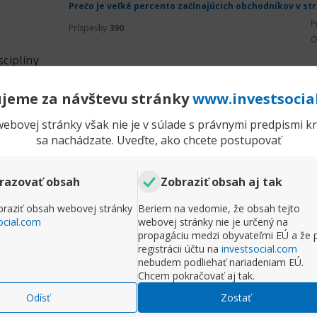
Prečo je veľké percento začínajúcich obchodníkov v st
P
Príspevky
390
O
ciplíny
šne, ale forex obchodovanie je rovnaké ako keď niekto 
u /nedodržuje pravidlá/ tak ten neberie svoj biznis vážn
jeme za návštevu stránky
www.investsocia
íte medzi tých obchodníkov, ktorí si stanovia obchodn
ebovej stránky však nie je v súlade s právnymi predpismi kra
ss, take profit, vstup, výstup) a potom ich v praxi ned
sa nachádzate. Uveďte, ako chcete postupovať
 k obchodovaniu ?
razovať obsah
Zobraziť obsah aj tak
Rozbaliť príspevok
raziť obsah webovej stránky
Beriem na vedomie, že obsah tejto
ocial.com
webovej stránky nie je určený na
Komentr
propagáciu medzi obyvateľmi EÚ a že 
registrácii účtu na
investsocial.com
nebudem podliehať nariadeniam EÚ.
Prečo je veľké percento začínajúcich obchodníkov v st
Chcem pokračovať aj tak.
P
Príspevky
253
O
Odísť
Zostať
čný kapitál