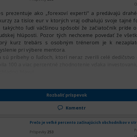
O
s prezentuje ako „forexoví experti“ a predávajú drahé
urzy za tisíce eur v ktorých vraj odhalujú svoje tajné f
 takýchto ľudí väčšinou spôsobí že začiatočník príde o
udskej hlúposti. Pozor tých nechceme povedať že všetk
brý kurz trebárs s osobným trénerom je k nezaplat
yslenie pri výbere mentora.
sú príbehy o ľuďoch, ktorí neraz zverili celé dedičstvo
úbila 100 a viac percentné zhodnotenie vďaka investovani
chladnú hlavu!
Rozbaliť príspevok
Komentr
Prečo je veľké percento začínajúcich obchodníkov v st
P
Príspevky
253
O