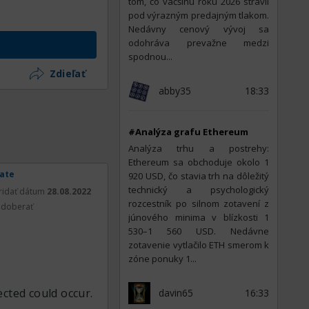
tom, čo väčšinu roku 2026 strávil
pod výrazným predajným tlakom.
Nedávny cenový vývoj sa
odohráva prevažne medzi
spodnou...
Zdieľať
abby35
18:33
#Analýza grafu Ethereum
Analýza trhu a postrehy:
Ethereum sa obchoduje okolo 1
rate
920 USD, čo stavia trh na dôležitý
technický a psychologický
ridať dátum
28.08.2022
rozcestník po silnom zotavení z
doberať
júnového minima v blízkosti 1
530–1 560 USD. Nedávne
zotavenie vytlačilo ETH smerom k
zóne ponuky 1...
cted could occur.
davin65
16:33