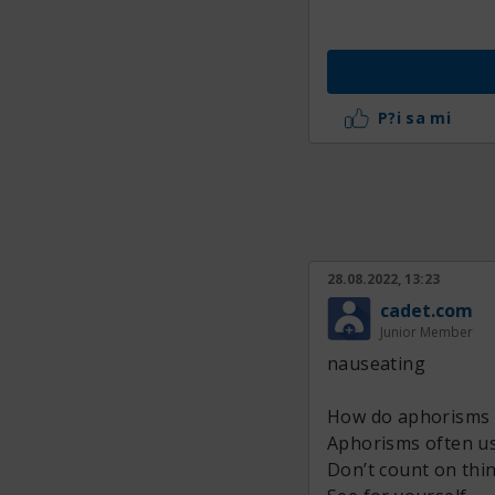
P?i sa mi
28.08.2022, 13:23
cadet.com
Junior Member
nauseating
How do aphorisms d
Aphorisms often us
Don’t count on thi