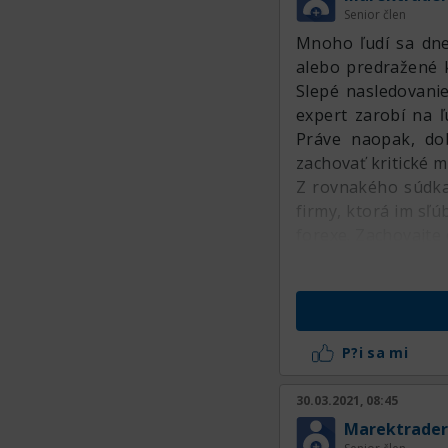
Senior člen
Mnoho ľudí sa dne
alebo predražené k
Slepé nasledovanie
expert zarobí na ľ
Práve naopak, do
zachovať kritické m
Z rovnakého súdka 
firmy, ktorá im sľ
forexe. Zachovajte 
P?i sa mi
30.03.2021, 08:45
Marektrader