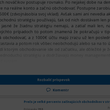
h nováčikov postupuje rovnako. Po nejakej dobe na dem
iaze na reálne konto a začnú obchodovať. Postupne zarobi
00€ (zdvojnásobia svoj vklad). Avšak sami ani nevedia ak
bchodnú stratégiu používajú, tak od nich dostávam len 
jasné že žiadnu stratégiu nemajú, a zatiaľ mali len, n
akýchto prípadoch to potom znamená že pokračujú v tipo
á obchodovať, a z 1000€ účtu majú zrazu už len posledn
 zastavia a potom rok vôbec neobchodujú alebo sa na to ú
dí ktorým obchodovanie ide od začiatku, ale dôležité je 
 jednoduchú stratégiu a dodržiavajú money management.
iž systém
Rozbaliť príspevok
Komentr
Prečo je veľké percento začínajúcich obchodníkov v st
P
Príspevky
253