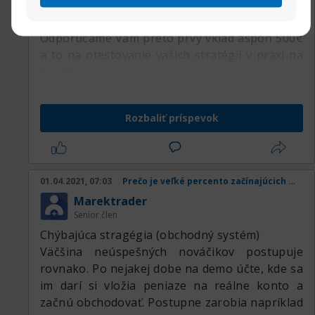
napriek tomu s takýmito nízkymi vkladmi v
praxi moc nenaobchodujete.
Odporúčame Vám preto prvý vklad aspoň 500€
a to na otestovanie vašich stratégií v praxi na
live účte.
Rozbaliť príspevok
01.04.2021, 07:03
Prečo je veľké percento začínajúcich obchodníkov v strate
Marektrader
Senior člen
Chýbajúca stragégia (obchodný systém)
Väčšina neúspešných nováčikov postupuje
rovnako. Po nejakej dobe na demo účte, kde sa
im darí si vložia peniaze na reálne konto a
začnú obchodovať. Postupne zarobia napríklad