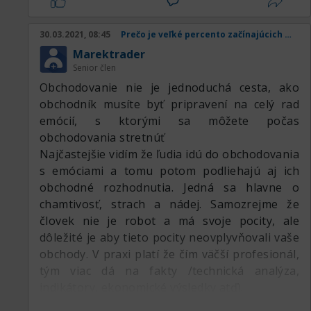
30.03.2021, 08:45
Prečo je veľké percento začínajúcich obchodníkov v strate
Marektrader
Senior člen
Obchodovanie nie je jednoduchá cesta, ako
obchodník musíte byť pripravení na celý rad
emócií, s ktorými sa môžete počas
obchodovania stretnúť
Najčastejšie vidím že ľudia idú do obchodovania
s emóciami a tomu potom podliehajú aj ich
obchodné rozhodnutia. Jedná sa hlavne o
chamtivosť, strach a nádej. Samozrejme že
človek nie je robot a má svoje pocity, ale
dôležité je aby tieto pocity neovplyvňovali vaše
obchody. V praxi platí že čím väčší profesionál,
tým viac dá na fakty /technická analýza,
indikátory, ekonomické výsledky atď).