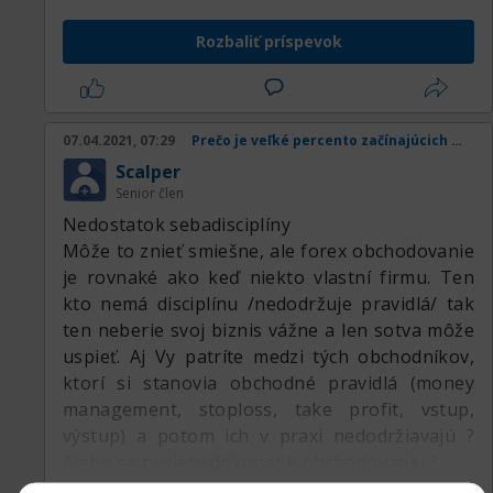
Rozbaliť príspevok
07.04.2021, 07:29
Prečo je veľké percento začínajúcich obchodníkov v strate
Scalper
Senior člen
Nedostatok sebadisciplíny
Môže to znieť smiešne, ale forex obchodovanie
je rovnaké ako keď niekto vlastní firmu. Ten
kto nemá disciplínu /nedodržuje pravidlá/ tak
ten neberie svoj biznis vážne a len sotva môže
uspieť. Aj Vy patríte medzi tých obchodníkov,
ktorí si stanovia obchodné pravidlá (money
management, stoploss, take profit, vstup,
výstup) a potom ich v praxi nedodržiavajú ?
Alebo sa neviete dokopať k obchodovaniu ?