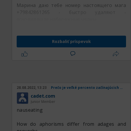
Марина даю тебе номер настоящего мага
+79842861265 - быстро удаляют -
ясновидящая набережные челны
Rozbaliť príspevok
28.08.2022, 13:23
Prečo je veľké percento začínajúcich obchodníkov v strate
cadet.com
Junior Member
nauseating
How do aphorisms differ from adages and