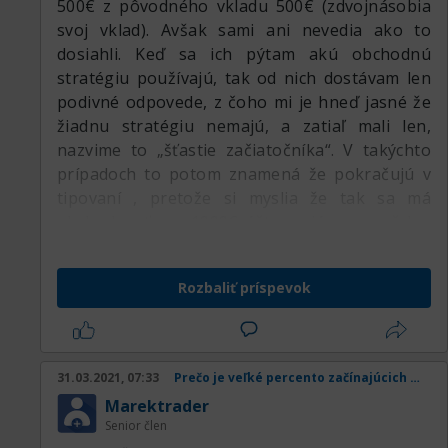
500€ z pôvodného vkladu 500€ (zdvojnásobia
svoj vklad). Avšak sami ani nevedia ako to
dosiahli. Keď sa ich pýtam akú obchodnú
stratégiu používajú, tak od nich dostávam len
podivné odpovede, z čoho mi je hneď jasné že
žiadnu stratégiu nemajú, a zatiaľ mali len,
nazvime to „šťastie začiatočníka“. V takýchto
prípadoch to potom znamená že pokračujú v
tipovaní , pretože si myslia že tak sa má
obchodovať, a z 1000€ účtu majú zrazu už len
poslednú 100€ .. na tejto úrovni sa vyľakaní
zastavia a potom rok vôbec neobchodujú alebo
Rozbaliť príspevok
sa na to úplne vykašlú.
Pozor, je mnoho ľudí ktorým obchodovanie ide
od začiatku, ale dôležité je že na konzistentné
zisky majú nejakú jednoduchú stratégiu a
31.03.2021, 07:33
Prečo je veľké percento začínajúcich obchodníkov v strate
dodržiavajú money management. Preto sa im
Marektrader
darí dlhodobo. Majú totiž systém
Senior člen