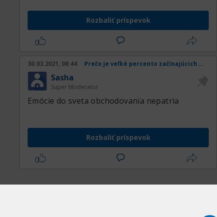
Rozbaliť príspevok
30.03.2021, 08:44
Prečo je veľké percento začínajúcich obchodníkov v strate
Sasha
Super Moderator
Emócie do sveta obchodovania nepatria
Rozbaliť príspevok