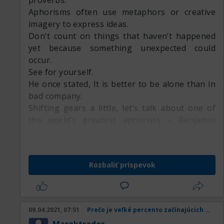
proverbs.
Aphorisms often use metaphors or creative
imagery to express ideas.
Don’t count on things that haven’t happened
yet because something unexpected could
occur.
See for yourself.
He once stated, It is better to be alone than in
bad company.
Shifting gears a little, let’s talk about one of
the world’s greatest aphorists – Benjamin
Franklin.
Not good.
Their direct, witty approach is what makes
Rozbaliť príspevok
these self-evident truths powerful.
They’re written in countless books and passed
down as folk wisdom.
Early to bed and early to rise makes a man
09.04.2021, 07:51
Prečo je veľké percento začínajúcich obchodníkov v strate
healthy, wealthy, and wise.