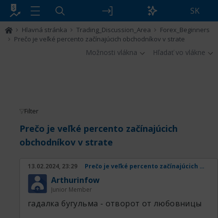
SK
Hlavná stránka
Trading_Discussion_Area
Forex_Beginners
Prečo je veľké percento začínajúcich obchodníkov v strate
Možnosti vlákna
Hľadať vo vlákne
Filter
Prečo je veľké percento začínajúcich
obchodníkov v strate
13.02.2024, 23:29
Prečo je veľké percento začínajúcich obchodníkov v strate
Arthurinfow
Junior Member
гадалка бугульма - отворот от любовницы