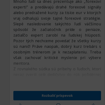
Mnoho ľudí sa dnes prezentuje ako „forexoví
experti“ a predávajú drahé forexové signály
alebo predražené kurzy za tisíce eur v ktorých
vraj odhalujú svoje tajné forexové stratégie.
Slepé nasledovanie takýchto ľudí väčšinou
spôsobí že začiatočník príde o peniaze,
zatiaľčo expert zarobí na ľudskej hlúposti.
Pozor tých nechceme povedať že všetky kurzy
sú nanič! Práve naopak, dobrý kurz trebárs s
osobným trénerom je k nezaplateniu. Treba
však zachovať kritické myslenie pri výbere
mentora.
Z rovnakého súdka sú príbehy o ľuďoch, ktorí
neraz zverili celé dedičstvo do rúk pofidérnej
firmy, ktorá im sľúbila 100 a viac percentné
zhodnotenie vďaka investovaniu týchto peňazí
na forexe. Zachovajte chladnú hlavu!
Rozbaliť príspevok