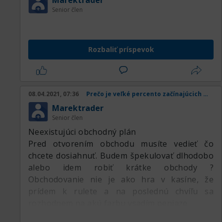
Marektrader
Another success aphorism comes from Chris
Senior člen
Grosser.
Moris7l*all But Yoda isn’t having it.
Life is too short to surround yourself with
Rozbaliť príspevok
toxic people.
He once stated, If you want a thing done well,
do it yourself.
The Purpose & Function of Aphorism
08.04.2021, 07:36
Prečo je veľké percento začínajúcich obchodníkov v strate
Aphorisms can act as a guideline to help
Marektrader
narrow the focus of your work.
Senior člen
Neexistujúci obchodný plán
Pred otvorením obchodu musíte vedieť čo
chcete dosiahnuť. Budem špekulovať dlhodobo
alebo idem robiť krátke obchody ?
Obchodovanie nie je ako hra v kasíne, že
prídem k rulete a na poslednú chvíľu sa
rozhodnem na akú farbu vsadím peniaze.