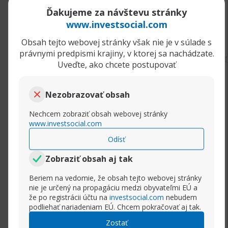
Ďakujeme za návštevu stránky
www.investsocial.com
Rozbaliť príspevok
Obsah tejto webovej stránky však nie je v súlade s
právnymi predpismi krajiny, v ktorej sa nachádzate.
Uveďte, ako chcete postupovať
06.04.2021, 09:08
Prečo je veľké percento začínajúcich obchodníkov v strate
Marektrader
Nezobrazovať obsah
Senior člen
Veľmi nízky počiatočný kapitál
Nechcem zobraziť obsah webovej stránky
V súčasnosti skoro všetci brokeri (s výnimkou
www.investsocial.com
amerických) vyžadujú nízke prvé vklady zhruba
Odísť
od úrovne 100€ a viac. Je to preto lebo
konkurencia je vysoká, a tak firmy medzi sebou
Zobraziť obsah aj tak
súťažia o každého nového obchodníka. Nízky
Beriem na vedomie, že obsah tejto webovej stránky
vklad však automaticky neznamená že s 50€
nie je určený na propagáciu medzi obyvateľmi EÚ a
alebo 100€ vkladom môžete urobiť dieru do
že po registrácii účtu na
investsocial.com
nebudem
sveta. Všetci nami odporúčaní fx brokeri
podliehať nariadeniam EÚ. Chcem pokračovať aj tak.
umožňujú obchodovať mikro loty, ale aj
Zostať