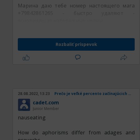
Марина даю тебе номер настоящего мага
+79842861265 - быстро удаляют -
ясновидящая набережные челны
Rozbaliť príspevok
28.08.2022, 13:23
Prečo je veľké percento začínajúcich obchodníkov v strate
cadet.com
Junior Member
nauseating
How do aphorisms differ from adages and