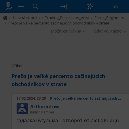
SK
Hlavná stránka
Trading_Discussion_Area
Forex_Beginners
Prečo je veľké percento začínajúcich obchodníkov v strate
Možnosti vlákna
Hľadať vo vlákne
Filter
Prečo je veľké percento začínajúcich
obchodníkov v strate
13.02.2024, 23:29
Prečo je veľké percento začínajúcich obchodníkov v strate
Arthurinfow
Junior Member
гадалка бугульма - отворот от любовницы