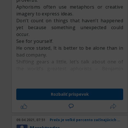
proverbs.
Aphorisms often use metaphors or creative
imagery to express ideas.
Don’t count on things that haven’t happened
yet because something unexpected could
occur.
See for yourself.
He once stated, It is better to be alone than in
bad company.
Shifting gears a little, let’s talk about one of
the world’s greatest aphorists – Benjamin
Franklin.
Not good.
Their direct, witty approach is what makes
Rozbaliť príspevok
these self-evident truths powerful.
They’re written in countless books and passed
down as folk wisdom.
Early to bed and early to rise makes a man
09.04.2021, 07:51
Prečo je veľké percento začínajúcich obchodníkov v strate
healthy, wealthy, and wise.