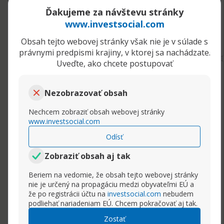
Ďakujeme za návštevu stránky
www.investsocial.com
Rozbaliť príspevok
Obsah tejto webovej stránky však nie je v súlade s
právnymi predpismi krajiny, v ktorej sa nachádzate.
Uveďte, ako chcete postupovať
06.04.2021, 09:08
Prečo je veľké percento začínajúcich obchodníkov v strate
Marektrader
Nezobrazovať obsah
Senior člen
Veľmi nízky počiatočný kapitál
Nechcem zobraziť obsah webovej stránky
V súčasnosti skoro všetci brokeri (s výnimkou
www.investsocial.com
amerických) vyžadujú nízke prvé vklady zhruba
Odísť
od úrovne 100€ a viac. Je to preto lebo
konkurencia je vysoká, a tak firmy medzi sebou
Zobraziť obsah aj tak
súťažia o každého nového obchodníka. Nízky
Beriem na vedomie, že obsah tejto webovej stránky
vklad však automaticky neznamená že s 50€
nie je určený na propagáciu medzi obyvateľmi EÚ a
alebo 100€ vkladom môžete urobiť dieru do
že po registrácii účtu na
investsocial.com
nebudem
sveta. Všetci nami odporúčaní fx brokeri
podliehať nariadeniam EÚ. Chcem pokračovať aj tak.
umožňujú obchodovať mikro loty, ale aj
Zostať