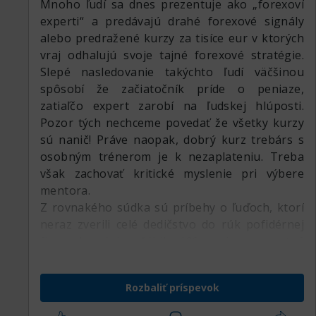
Mnoho ľudí sa dnes prezentuje ako „forexoví
experti“ a predávajú drahé forexové signály
alebo predražené kurzy za tisíce eur v ktorých
vraj odhalujú svoje tajné forexové stratégie.
Slepé nasledovanie takýchto ľudí väčšinou
spôsobí že začiatočník príde o peniaze,
zatiaľčo expert zarobí na ľudskej hlúposti.
Pozor tých nechceme povedať že všetky kurzy
sú nanič! Práve naopak, dobrý kurz trebárs s
osobným trénerom je k nezaplateniu. Treba
však zachovať kritické myslenie pri výbere
mentora.
Z rovnakého súdka sú príbehy o ľuďoch, ktorí
neraz zverili celé dedičstvo do rúk pofidérnej
firmy, ktorá im sľúbila 100 a viac percentné
zhodnotenie vďaka investovaniu týchto peňazí
na forexe. Zachovajte chladnú hlavu!
Rozbaliť príspevok