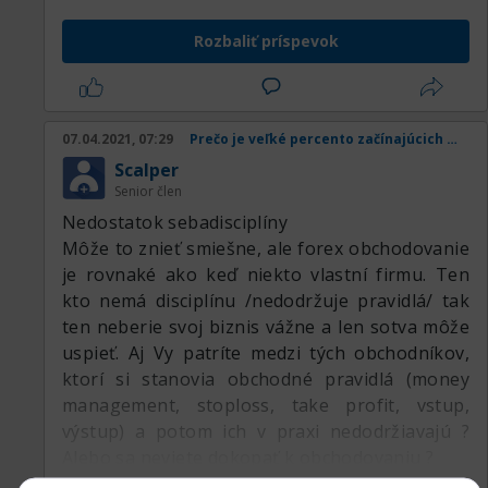
Rozbaliť príspevok
07.04.2021, 07:29
Prečo je veľké percento začínajúcich obchodníkov v strate
Scalper
Senior člen
Nedostatok sebadisciplíny
Môže to znieť smiešne, ale forex obchodovanie
je rovnaké ako keď niekto vlastní firmu. Ten
kto nemá disciplínu /nedodržuje pravidlá/ tak
ten neberie svoj biznis vážne a len sotva môže
uspieť. Aj Vy patríte medzi tých obchodníkov,
ktorí si stanovia obchodné pravidlá (money
management, stoploss, take profit, vstup,
výstup) a potom ich v praxi nedodržiavajú ?
Alebo sa neviete dokopať k obchodovaniu ?