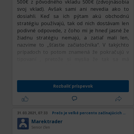
500€ z pôvodného vkladu 500€ (zdvojnásobia
svoj vklad). Avšak sami ani nevedia ako to
dosiahli. Keď sa ich pýtam akú obchodnú
stratégiu používajú, tak od nich dostávam len
podivné odpovede, z čoho mi je hneď jasné že
žiadnu stratégiu nemajú, a zatiaľ mali len,
nazvime to „šťastie začiatočníka“. V takýchto
prípadoch to potom znamená že pokračujú v
tipovaní , pretože si myslia že tak sa má
obchodovať, a z 1000€ účtu majú zrazu už len
poslednú 100€ .. na tejto úrovni sa vyľakaní
zastavia a potom rok vôbec neobchodujú alebo
Rozbaliť príspevok
sa na to úplne vykašlú.
Pozor, je mnoho ľudí ktorým obchodovanie ide
od začiatku, ale dôležité je že na konzistentné
zisky majú nejakú jednoduchú stratégiu a
31.03.2021, 07:33
Prečo je veľké percento začínajúcich obchodníkov v strate
dodržiavajú money management. Preto sa im
Marektrader
darí dlhodobo. Majú totiž systém
Senior člen