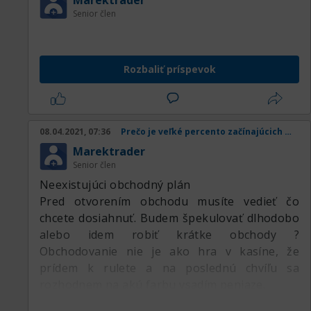
Marektrader
Another success aphorism comes from Chris
Senior člen
Grosser.
Moris7l*all But Yoda isn’t having it.
Life is too short to surround yourself with
Rozbaliť príspevok
toxic people.
He once stated, If you want a thing done well,
do it yourself.
The Purpose & Function of Aphorism
08.04.2021, 07:36
Prečo je veľké percento začínajúcich obchodníkov v strate
Aphorisms can act as a guideline to help
Marektrader
narrow the focus of your work.
Senior člen
Neexistujúci obchodný plán
Pred otvorením obchodu musíte vedieť čo
chcete dosiahnuť. Budem špekulovať dlhodobo
alebo idem robiť krátke obchody ?
Obchodovanie nie je ako hra v kasíne, že
prídem k rulete a na poslednú chvíľu sa
rozhodnem na akú farbu vsadím peniaze.