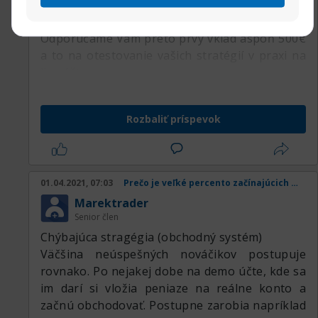
napriek tomu s takýmito nízkymi vkladmi v
praxi moc nenaobchodujete.
Odporúčame Vám preto prvý vklad aspoň 500€
a to na otestovanie vašich stratégií v praxi na
live účte.
Rozbaliť príspevok
01.04.2021, 07:03
Prečo je veľké percento začínajúcich obchodníkov v strate
Marektrader
Senior člen
Chýbajúca stragégia (obchodný systém)
Väčšina neúspešných nováčikov postupuje
rovnako. Po nejakej dobe na demo účte, kde sa
im darí si vložia peniaze na reálne konto a
začnú obchodovať. Postupne zarobia napríklad