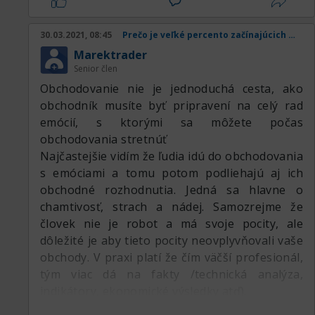
30.03.2021, 08:45
Prečo je veľké percento začínajúcich obchodníkov v strate
Marektrader
Senior člen
Obchodovanie nie je jednoduchá cesta, ako
obchodník musíte byť pripravení na celý rad
emócií, s ktorými sa môžete počas
obchodovania stretnúť
Najčastejšie vidím že ľudia idú do obchodovania
s emóciami a tomu potom podliehajú aj ich
obchodné rozhodnutia. Jedná sa hlavne o
chamtivosť, strach a nádej. Samozrejme že
človek nie je robot a má svoje pocity, ale
dôležité je aby tieto pocity neovplyvňovali vaše
obchody. V praxi platí že čím väčší profesionál,
tým viac dá na fakty /technická analýza,
indikátory, ekonomické výsledky atď).