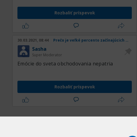
Rozbaliť príspevok
30.03.2021, 08:44
Prečo je veľké percento začínajúcich obchodníkov v strate
Sasha
Super Moderator
Emócie do sveta obchodovania nepatria
Rozbaliť príspevok