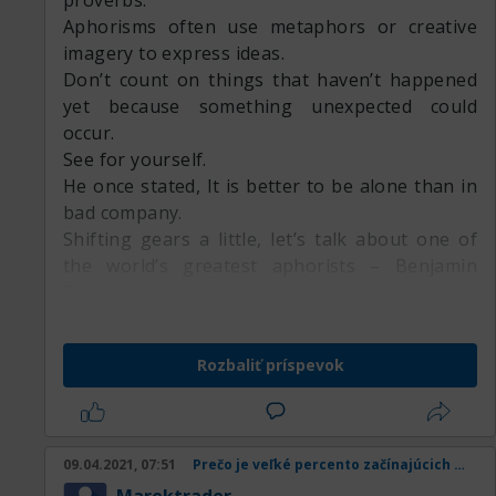
proverbs.
Aphorisms often use metaphors or creative
imagery to express ideas.
Don’t count on things that haven’t happened
yet because something unexpected could
occur.
See for yourself.
He once stated, It is better to be alone than in
bad company.
Shifting gears a little, let’s talk about one of
the world’s greatest aphorists – Benjamin
Franklin.
Not good.
Their direct, witty approach is what makes
Rozbaliť príspevok
these self-evident truths powerful.
They’re written in countless books and passed
down as folk wisdom.
Early to bed and early to rise makes a man
09.04.2021, 07:51
Prečo je veľké percento začínajúcich obchodníkov v strate
healthy, wealthy, and wise.