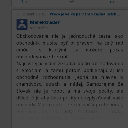
30.03.2021, 08:45
Prečo je veľké percento začínajúcich obchodníkov v strate
Marektrader
Senior člen
Obchodovanie nie je jednoduchá cesta, ako
obchodník musíte byť pripravení na celý rad
emócií, s ktorými sa môžete počas
obchodovania stretnúť
Najčastejšie vidím že ľudia idú do obchodovania
s emóciami a tomu potom podliehajú aj ich
obchodné rozhodnutia. Jedná sa hlavne o
chamtivosť, strach a nádej. Samozrejme že
človek nie je robot a má svoje pocity, ale
dôležité je aby tieto pocity neovplyvňovali vaše
obchody. V praxi platí že čím väčší profesionál,
tým viac dá na fakty /technická analýza,
indikátory, ekonomické výsledky atď).