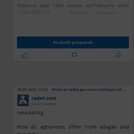
Марина даю тебе номер настоящего мага
+79842861265 - быстро удаляют -
ясновидящая набережные челны
Rozbaliť príspevok
28.08.2022, 13:23
Prečo je veľké percento začínajúcich obchodníkov v strate
cadet.com
Junior Member
nauseating
How do aphorisms differ from adages and