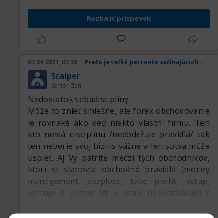
Rozbaliť príspevok
07.04.2021, 07:29
Prečo je veľké percento začínajúcich obchodníkov v strate
Scalper
Senior člen
Nedostatok sebadisciplíny
Môže to znieť smiešne, ale forex obchodovanie
je rovnaké ako keď niekto vlastní firmu. Ten
kto nemá disciplínu /nedodržuje pravidlá/ tak
ten neberie svoj biznis vážne a len sotva môže
uspieť. Aj Vy patríte medzi tých obchodníkov,
ktorí si stanovia obchodné pravidlá (money
management, stoploss, take profit, vstup,
výstup) a potom ich v praxi nedodržiavajú ?
Alebo sa neviete dokopať k obchodovaniu ?