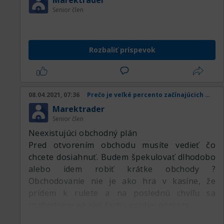
Marektrader
Another success aphorism comes from Chris
Senior člen
Grosser.
Moris7l*all But Yoda isn’t having it.
Life is too short to surround yourself with
Rozbaliť príspevok
toxic people.
He once stated, If you want a thing done well,
do it yourself.
The Purpose & Function of Aphorism
08.04.2021, 07:36
Prečo je veľké percento začínajúcich obchodníkov v strate
Aphorisms can act as a guideline to help
Marektrader
narrow the focus of your work.
Senior člen
Neexistujúci obchodný plán
Pred otvorením obchodu musíte vedieť čo
chcete dosiahnuť. Budem špekulovať dlhodobo
alebo idem robiť krátke obchody ?
Obchodovanie nie je ako hra v kasíne, že
prídem k rulete a na poslednú chvíľu sa
rozhodnem na akú farbu vsadím peniaze.