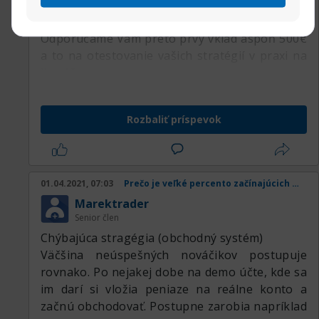
napriek tomu s takýmito nízkymi vkladmi v
praxi moc nenaobchodujete.
Odporúčame Vám preto prvý vklad aspoň 500€
a to na otestovanie vašich stratégií v praxi na
live účte.
Rozbaliť príspevok
01.04.2021, 07:03
Prečo je veľké percento začínajúcich obchodníkov v strate
Marektrader
Senior člen
Chýbajúca stragégia (obchodný systém)
Väčšina neúspešných nováčikov postupuje
rovnako. Po nejakej dobe na demo účte, kde sa
im darí si vložia peniaze na reálne konto a
začnú obchodovať. Postupne zarobia napríklad