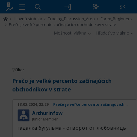
SK
Hlavná stránka
Trading_Discussion_Area
Forex_Beginners
Prečo je veľké percento začínajúcich obchodníkov v strate
Možnosti vlákna
Hľadať vo vlákne
Filter
Prečo je veľké percento začínajúcich
obchodníkov v strate
13.02.2024, 23:29
Prečo je veľké percento začínajúcich obchodníkov v strate
Arthurinfow
Junior Member
гадалка бугульма - отворот от любовницы