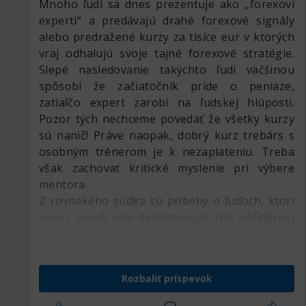
Mnoho ľudí sa dnes prezentuje ako „forexoví
experti“ a predávajú drahé forexové signály
alebo predražené kurzy za tisíce eur v ktorých
vraj odhalujú svoje tajné forexové stratégie.
Slepé nasledovanie takýchto ľudí väčšinou
spôsobí že začiatočník príde o peniaze,
zatiaľčo expert zarobí na ľudskej hlúposti.
Pozor tých nechceme povedať že všetky kurzy
sú nanič! Práve naopak, dobrý kurz trebárs s
osobným trénerom je k nezaplateniu. Treba
však zachovať kritické myslenie pri výbere
mentora.
Z rovnakého súdka sú príbehy o ľuďoch, ktorí
neraz zverili celé dedičstvo do rúk pofidérnej
firmy, ktorá im sľúbila 100 a viac percentné
zhodnotenie vďaka investovaniu týchto peňazí
na forexe. Zachovajte chladnú hlavu!
Rozbaliť príspevok