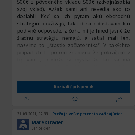
500€ z pôvodného vkladu 500€ (zdvojnásobia
svoj vklad). Avšak sami ani nevedia ako to
dosiahli. Keď sa ich pýtam akú obchodnú
stratégiu používajú, tak od nich dostávam len
podivné odpovede, z čoho mi je hneď jasné že
žiadnu stratégiu nemajú, a zatiaľ mali len,
nazvime to „šťastie začiatočníka“. V takýchto
prípadoch to potom znamená že pokračujú v
tipovaní , pretože si myslia že tak sa má
obchodovať, a z 1000€ účtu majú zrazu už len
poslednú 100€ .. na tejto úrovni sa vyľakaní
zastavia a potom rok vôbec neobchodujú alebo
Rozbaliť príspevok
sa na to úplne vykašlú.
Pozor, je mnoho ľudí ktorým obchodovanie ide
od začiatku, ale dôležité je že na konzistentné
zisky majú nejakú jednoduchú stratégiu a
31.03.2021, 07:33
Prečo je veľké percento začínajúcich obchodníkov v strate
dodržiavajú money management. Preto sa im
Marektrader
darí dlhodobo. Majú totiž systém
Senior člen