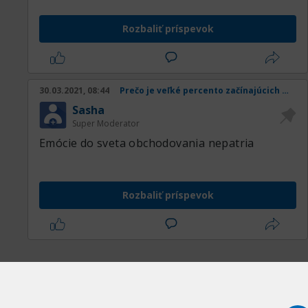
Rozbaliť príspevok
30.03.2021, 08:44
Prečo je veľké percento začínajúcich obchodníkov v strate
Sasha
Super Moderator
Emócie do sveta obchodovania nepatria
Rozbaliť príspevok