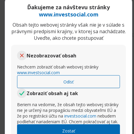
Ďakujeme za návštevu stránky
www.investsocial.com
Rozbaliť príspevok
Obsah tejto webovej stránky však nie je v súlade s
právnymi predpismi krajiny, v ktorej sa nachádzate.
Uveďte, ako chcete postupovať
06.04.2021, 09:08
Prečo je veľké percento začínajúcich obchodníkov v strate
Marektrader
Nezobrazovať obsah
Senior člen
Veľmi nízky počiatočný kapitál
Nechcem zobraziť obsah webovej stránky
V súčasnosti skoro všetci brokeri (s výnimkou
www.investsocial.com
amerických) vyžadujú nízke prvé vklady zhruba
Odísť
od úrovne 100€ a viac. Je to preto lebo
konkurencia je vysoká, a tak firmy medzi sebou
Zobraziť obsah aj tak
súťažia o každého nového obchodníka. Nízky
Beriem na vedomie, že obsah tejto webovej stránky
vklad však automaticky neznamená že s 50€
nie je určený na propagáciu medzi obyvateľmi EÚ a
alebo 100€ vkladom môžete urobiť dieru do
že po registrácii účtu na
investsocial.com
nebudem
sveta. Všetci nami odporúčaní fx brokeri
podliehať nariadeniam EÚ. Chcem pokračovať aj tak.
umožňujú obchodovať mikro loty, ale aj
Zostať