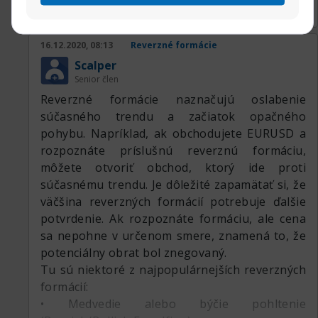
16.12.2020, 08:13
Reverzné formácie
Scalper
Senior člen
Reverzné formácie naznačujú oslabenie
súčasného trendu a začiatok opačného
pohybu. Napríklad, ak obchodujete EURUSD a
rozpoznáte príslušnú reverznú formáciu,
môžete otvoriť obchod, ktorý ide proti
súčasnému trendu. Je dôležité zapamätať si, že
väčšina reverzných formácií potrebuje ďalšie
potvrdenie. Ak rozpoznáte formáciu, ale cena
sa nepohne v určenom smere, znamená to, že
potenciálny obrat bol znegovaný.
Tu sú niektoré z najpopulárnejších reverzných
formácií:
• Medvedie alebo býčie pohltenie