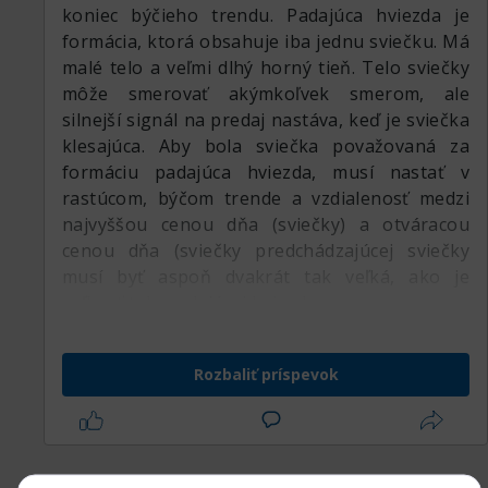
koniec býčieho trendu. Padajúca hviezda je
formácia, ktorá obsahuje iba jednu sviečku. Má
malé telo a veľmi dlhý horný tieň. Telo sviečky
môže smerovať akýmkoľvek smerom, ale
silnejší signál na predaj nastáva, keď je sviečka
klesajúca. Aby bola sviečka považovaná za
formáciu padajúca hviezda, musí nastať v
rastúcom, býčom trende a vzdialenosť medzi
najvyššou cenou dňa (sviečky) a otváracou
cenou dňa (sviečky predchádzajúcej sviečky
musí byť aspoň dvakrát tak veľká, ako je
veľkosť tela padajúcej hviezdy.
Rozbaliť príspevok