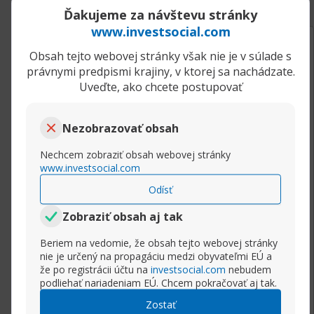
Ďakujeme za návštevu stránky
www.investsocial.com
17.12.2020, 07:57
Reverzné formácie
Obsah tejto webovej stránky však nie je v súlade s
Scalper
právnymi predpismi krajiny, v ktorej sa nachádzate.
Senior člen
Uveďte, ako chcete postupovať
Medvedie a býčie pohltenie (Bearish/Bullish
Engulfing)
Pohlcujúce sviečky sú reverznou formáciou,
Nezobrazovať obsah
ktorá môže byť býčia alebo medvedia. Záleží na
Nechcem zobraziť obsah webovej stránky
tom, či sa zjaví počas rastúceho trendu
www.investsocial.com
(medvedie pohltenie) alebo klesajúceho trendu
Odísť
(býčie pohltenie). Prvá sviečka by mala byť
pomerne malá a za ňou má nasledovať sviečka,
Zobraziť obsah aj tak
ktorá svojou veľkosťou tela celkovo pohltí
predchádzajúcu sviečku.
Beriem na vedomie, že obsah tejto webovej stránky
nie je určený na propagáciu medzi obyvateľmi EÚ a
že po registrácii účtu na
investsocial.com
nebudem
podliehať nariadeniam EÚ. Chcem pokračovať aj tak.
Rozbaliť príspevok
Zostať