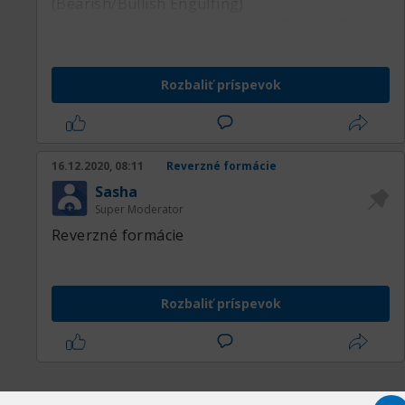
(Bearish/Bullish Engulfing)
• Medvedie alebo býčie harami (Bearish/Bullish
Harami)
• Kladivo a prevrátene kladivo
Rozbaliť príspevok
(Hammer/Inverted hammer)
• Večerná a ranná hviezda (Evening/Morning
star)
• Obesenec (Hanging man)
16.12.2020, 08:11
Reverzné formácie
• Padajúca hviezda (Shooting star)
Sasha
Super Moderator
Reverzné formácie
Rozbaliť príspevok