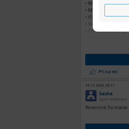
• Medvedie alebo bý
• Medvedie alebo b
• Kladivo a prevrá
• Večerná a ranná 
• Obesenec (Hangi
• Padajúca hviezda 
P?i sa mi
16.12.2020, 08:11
Sasha
Super Moderator
Reverzné formácie