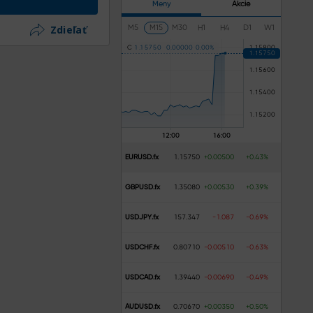
Meny
Akcie
Zdieľať
M5
M15
M30
H1
H4
D1
W1
C
1
.
1
5
7
5
0
0
.
0
0
0
0
0
0
.
0
0
%
EURUSD.fx
1.15750
+0.00500
+0.43%
GBPUSD.fx
1.35080
+0.00530
+0.39%
USDJPY.fx
157.347
-1.087
-0.69%
USDCHF.fx
0.80710
-0.00510
-0.63%
USDCAD.fx
1.39440
-0.00690
-0.49%
AUDUSD.fx
0.70670
+0.00350
+0.50%