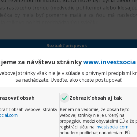
 sú reverznou formáciou, ktorá môže byť býčia alebo me
očas rastúceho trendu (medvedie pohltenie) alebo klesajú
sviečka by mala byť pomerne malá a za ňou má nasledov
la celkovo pohltí predchádzajúcu sviečku.
Rozbaliť príspevok
Komentr
jeme za návštevu stránky
www.investsocia
ebovej stránky však nie je v súlade s právnymi predpismi kra
Reverzné formácie
sa nachádzate. Uveďte, ako chcete postupovať
P
Príspevky
390
O
e naznačujú oslabenie súčasného trendu a začiatok 
razovať obsah
Zobraziť obsah aj tak
chodujete EURUSD a rozpoznáte príslušnú reverznú 
raziť obsah webovej stránky
Beriem na vedomie, že obsah tejto
torý ide proti súčasnému trendu. Je dôležité zapamät
ocial.com
webovej stránky nie je určený na
ií potrebuje ďalšie potvrdenie. Ak rozpoznáte formá
propagáciu medzi obyvateľmi EÚ a že 
smere, znamená to, že potenciálny obrat bol znegovaný
registrácii účtu na
investsocial.com
nebudem podliehať nariadeniam EÚ.
jpopulárnejších reverzných formácií: