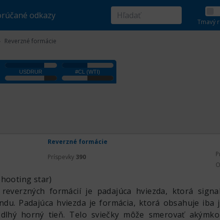
rúčané odkazy
Tmavý r
Reverzné formácie
Reverzné formácie
P
Príspevky
390
O
Shooting star)
reverzných formácií je padajúca hviezda, ktorá signal
ndu. Padajúca hviezda je formácia, ktorá obsahuje iba 
 dlhý horný tieň. Telo sviečky môže smerovať akýmko