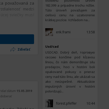
osobitnú pozornosť úrovni
ečka považovaná za
182.399 a prípadne trochu nižšie.
zdialenosť medzi
Túto úroveň považujem za
úcej sviečky musí
cieľovú cenu na uzatvorenie
krátkej pozície. Vzhľadom na...
erik.frami
13:58
Usd/cad
Zdieľať
USDCAD. Dobrý deň, торговую
сессию končíme pod kĺzavou
líniou, čo nám demonštruje silu
predajcov, hoci v histórii boli
opakované pokusy o prieraz
ceny nad túto líniu, ale ukázali sa
ako neúspešné. Aktualizácie
impulzných úrovní v histórii
ridať dátum
15.05.2019
potvrdzujú...
doberať
forest.pfeffer
10:44