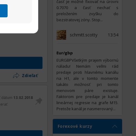
časť je možné fixovať na úrovni
0.7070 a časť nechať s
preložením zvyšku do
bezstratovej zóny. Stop...
schmitt.scotty
13:54
Eur/gbp
EURGBPVšetkým prajem výbornú
náladu! Nemám veľmi rád
predaje proti hlavnému kanálu
Zdieľať
na H1, ale v tomto momente
takáto možnosť pri tomto
menovom páre existuje.
Faktorom pre predaje je kanál
ť dátum
13.02.2018
lineárnej regresie na grafe M15.
erať
Pretože kanál je nasmerovaný...
Forexové kurzy