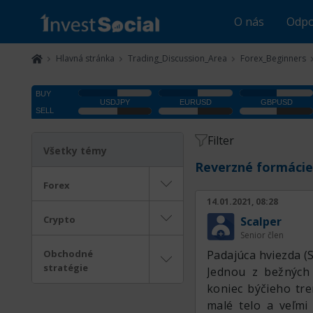
O nás
Odpo
Hlavná stránka
Trading_Discussion_Area
Forex_Beginners
Filter
Všetky témy
Reverzné formácie
Forex
14.01.2021, 08:28
Crypto
Scalper
Senior člen
Obchodné
Padajúca hviezda (
stratégie
Jednou z bežných 
koniec býčieho tre
malé telo a veľmi