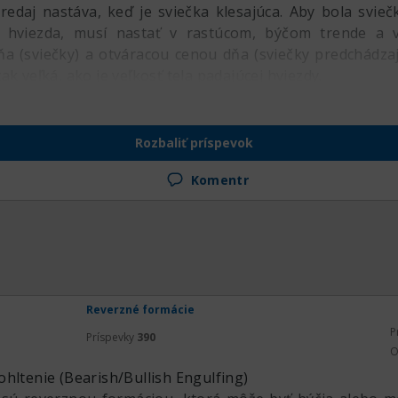
 predaj nastáva, keď je sviečka klesajúca. Aby bola svi
 hviezda, musí nastať v rastúcom, býčom trende a v
a (sviečky) a otváracou cenou dňa (sviečky predchádzaj
ak veľká, ako je veľkosť tela padajúcej hviezdy.
Rozbaliť príspevok
Komentr
Reverzné formácie
P
Príspevky
390
O
hltenie (Bearish/Bullish Engulfing)