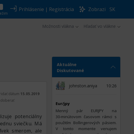
Prihlásenie
|
Registrácia
Zobrazi
SK
ežim
Možnosti vlákna
Hľadať vo vlákne
Aktuálne
Diskutované
johnston.aniya
10:26
ridať dátum
15.05.2019
doberať
Eur/jpy
Menný pár EURJPY na
izuje potenciálny
30‑minútovom časovom rámci s
použitím Bollingerových pásiem.
jednu sviečku. Má
V tomto momente venujem
ľvek smerom, ale