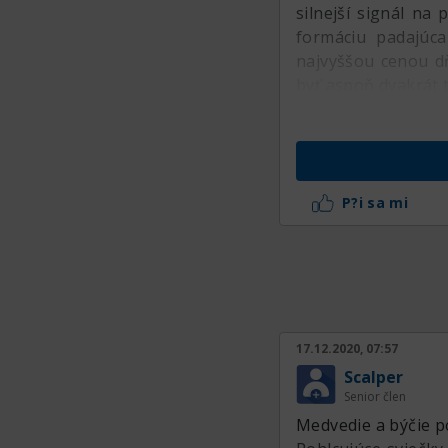
silnejší signál na
formáciu padajúca
najvyššou cenou dň
byť aspoň dvakrát t
P?i sa mi
17.12.2020, 07:57
Scalper
Senior člen
Medvedie a býčie po