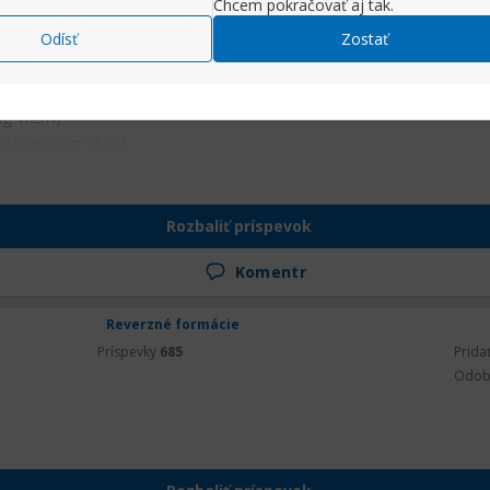
Chcem pokračovať aj tak.
čie pohltenie (Bearish/Bullish Engulfing)
ýčie harami (Bearish/Bullish Harami)
Odísť
Zostať
tene kladivo (Hammer/Inverted hammer)
hviezda (Evening/Morning star)
ng man)
(Shooting star)
Rozbaliť príspevok
Komentr
Reverzné formácie
Príspevky
685
Prida
Odob