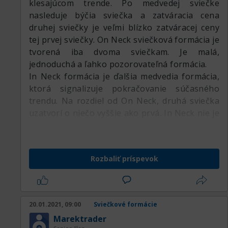
klesajúcom trende. Po medvedej sviečke
nasleduje býčia sviečka a zatváracia cena
druhej sviečky je veľmi blízko zatváracej ceny
tej prvej sviečky. On Neck sviečková formácia je
tvorená iba dvoma sviečkam. Je malá,
jednoduchá a ľahko pozorovateľná formácia.
In Neck formácia je ďalšia medvedia formácia,
ktorá signalizuje pokračovanie súčasného
trendu. Na rozdiel od On Neck, druhá sviečka
uzatvorí o niečo vyššie ako prvá. In Neck nie je
však takou spoľahlivou formáciou ako On
Neck, tak si dávajte pozor, aby ste si nepomýlili
tieto dve veľmi podobné formácie.
Rozbaliť príspevok
20.01.2021, 09:00
Sviečkové formácie
Marektrader