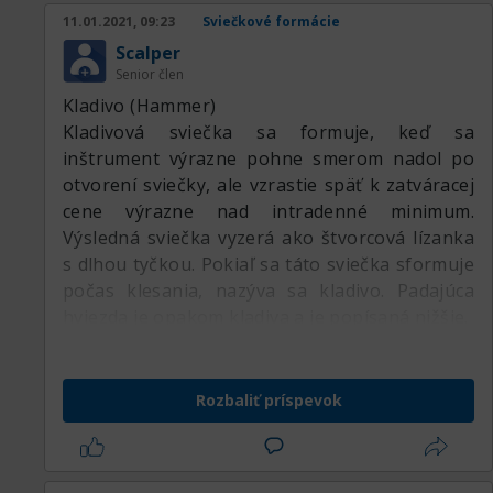
vzhľade druhej sviečky.
11.01.2021, 09:23
Sviečkové formácie
Scalper
Senior člen
Kladivo (Hammer)
Kladivová sviečka sa formuje, keď sa
inštrument výrazne pohne smerom nadol po
otvorení sviečky, ale vzrastie späť k zatváracej
cene výrazne nad intradenné minimum.
Výsledná sviečka vyzerá ako štvorcová lízanka
s dlhou tyčkou. Pokiaľ sa táto sviečka sformuje
počas klesania, nazýva sa kladivo. Padajúca
hviezda je opakom kladiva a je popísaná nižšie.
Rozbaliť príspevok