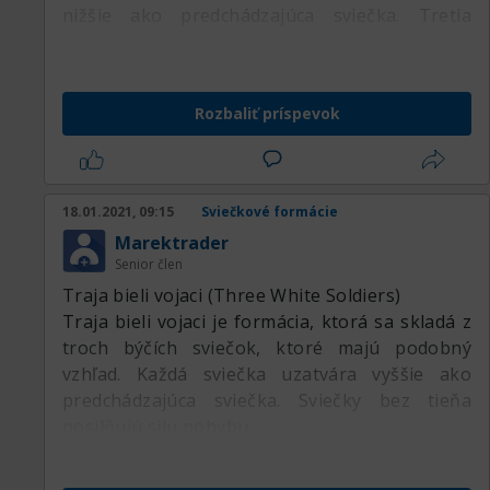
nižšie ako predchádzajúca sviečka. Tretia
sviečka v tejto formácií je rastúca, jej otváracia
cena je v tele druhej sviečky a zatvorí v
medzere medzi prvou a druhou sviečkou, avšak
Rozbaliť príspevok
túto medzeru neuzavrie (nevyplní).
18.01.2021, 09:15
Sviečkové formácie
Marektrader
Senior člen
Traja bieli vojaci (Three White Soldiers)
Traja bieli vojaci je formácia, ktorá sa skladá z
troch býčích sviečok, ktoré majú podobný
vzhľad. Každá sviečka uzatvára vyššie ako
predchádzajúca sviečka. Sviečky bez tieňa
posilňujú silu pohybu.