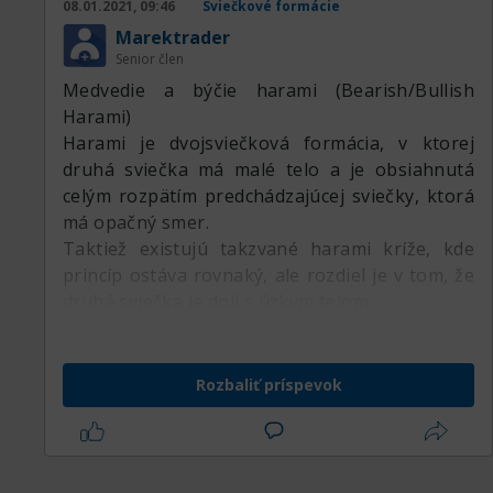
08.01.2021, 09:46
Sviečkové formácie
Marektrader
Senior člen
Medvedie a býčie harami (Bearish/Bullish
Harami)
Harami je dvojsviečková formácia, v ktorej
druhá sviečka má malé telo a je obsiahnutá
celým rozpätím predchádzajúcej sviečky, ktorá
má opačný smer.
Taktiež existujú takzvané harami kríže, kde
princíp ostáva rovnaký, ale rozdiel je v tom, že
druhá sviečka je doji s úzkym telom.
Rozbaliť príspevok