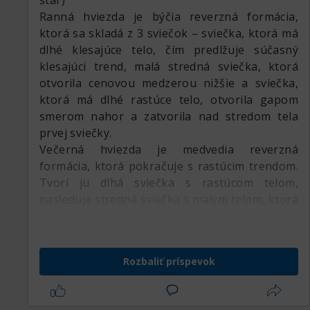
star)
Ranná hviezda je býčia reverzná formácia,
ktorá sa skladá z 3 sviečok – sviečka, ktorá má
dlhé klesajúce telo, čím predlžuje súčasný
klesajúci trend, malá stredná sviečka, ktorá
otvorila cenovou medzerou nižšie a sviečka,
ktorá má dlhé rastúce telo, otvorila gapom
smerom nahor a zatvorila nad stredom tela
prvej sviečky.
Večerná hviezda je medvedia reverzná
formácia, ktorá pokračuje s rastúcim trendom.
Tvorí ju dlhá sviečka s rastúcom telom,
nasleduje stredná sviečka s malým telom, ktorá
otvorila cenovou medzerou vyššie a potom
dlhá sviečka s klesajúcim telom, ktorá uzatvorí
pod stredom tela prvej sviečky.
Rozbaliť príspevok
Obe formácie sa môžu vyskytnú so strednou
sviečkou ako doji sviečkou. Vo výsledku to nie
je takmer žiadny rozdiel - jediný malý je vo