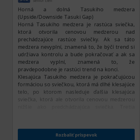
Senior člen
Horná a dolná Tasukiho medzera
(Upside/Downside Tasuki Gap)
Horná Tasukiho medzera je rastúca sviečka,
ktorá otvorila cenovou medzerou nad
prechádzajúce rastúce sviečky. Ak sa táto
medzera nevyplní, znamená to, že býčí trend si
udržiava kontrolu a bude pokračovať a ak sa
medzera vyplní, znamená to, že
pravdepodobne je rastúci trend na konci.
Klesajúca Tasukiho medzera je pokračujúcou
formáciou so sviečkou, ktorá má dlhé klesajúce
telo, po ktorom nasleduje ďalšia klesajúca
sviečka, ktorá ale otvorila cenovou medzerou
nižšie ako predchádzajúca sviečka. Tretia
sviečka v tejto formácií je rastúca, jej otváracia
cena je v tele druhej sviečky a zatvorí v
medzere medzi prvou a druhou sviečkou, avšak
Rozbaliť príspevok
túto medzeru neuzavrie (nevyplní).