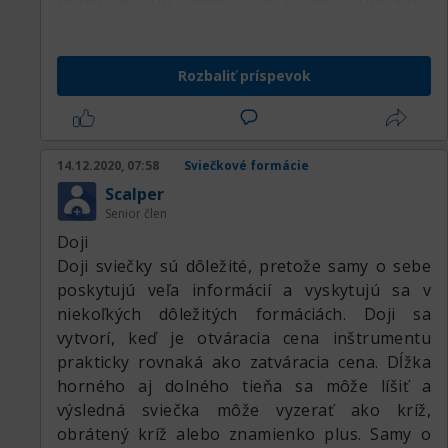
pohyb ceny od prvého až po posledný obchod.
Rozbaliť príspevok
14.12.2020, 07:58
Sviečkové formácie
Scalper
Senior člen
Doji
Doji sviečky sú dôležité, pretože samy o sebe
poskytujú veľa informácií a vyskytujú sa v
niekoľkých dôležitých formáciách. Doji sa
vytvorí, keď je otváracia cena inštrumentu
prakticky rovnaká ako zatváracia cena. Dĺžka
horného aj dolného tieňa sa môže líšiť a
výsledná sviečka môže vyzerať ako kríž,
obrátený kríž alebo znamienko plus. Samy o