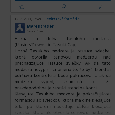
19.01.2021, 08:49
Sviečkové formácie
Marektrader
Senior člen
Horná a dolná Tasukiho medzera
(Upside/Downside Tasuki Gap)
Horná Tasukiho medzera je rastúca sviečka,
ktorá otvorila cenovou medzerou nad
prechádzajúce rastúce sviečky. Ak sa táto
medzera nevyplní, znamená to, že býčí trend si
udržiava kontrolu a bude pokračovať a ak sa
medzera vyplní, znamená to, že
pravdepodobne je rastúci trend na konci.
Klesajúca Tasukiho medzera je pokračujúcou
formáciou so sviečkou, ktorá má dlhé klesajúce
telo, po ktorom nasleduje ďalšia klesajúca
sviečka, ktorá ale otvorila cenovou medzerou