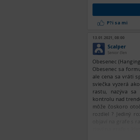
P?i sa mi
13.01.2021, 08:00
Scalper
Senior člen
Obesenec (Hangin
Obesenec sa formu
ale cena sa vráti 
sviečka vyzerá ako
rastu, nazýva sa 
kontrolu nad trendo
môže čoskoro otoči
rozdiel ? Jediný r
objaví na grafe s r
zjaví na grafe s kl