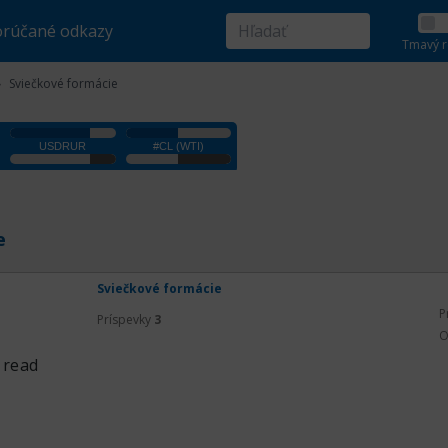
rúčané odkazy
Tmavý r
Sviečkové formácie
e
Sviečkové formácie
P
Príspevky
3
O
 read