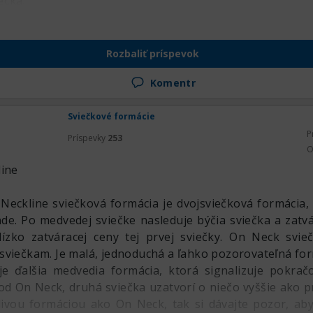
ečka.
Rozbaliť príspevok
Komentr
Sviečkové formácie
P
Príspevky
253
O
line
eckline sviečková formácia je dvojsviečková formácia, 
de. Po medvedej sviečke nasleduje býčia sviečka a zatv
lízko zatváracej ceny tej prvej sviečky. On Neck svie
sviečkam. Je malá, jednoduchá a ľahko pozorovateľná for
je ďalšia medvedia formácia, ktorá signalizuje pokra
od On Neck, druhá sviečka uzatvorí o niečo vyššie ako pr
ivou formáciou ako On Neck, tak si dávajte pozor, aby 