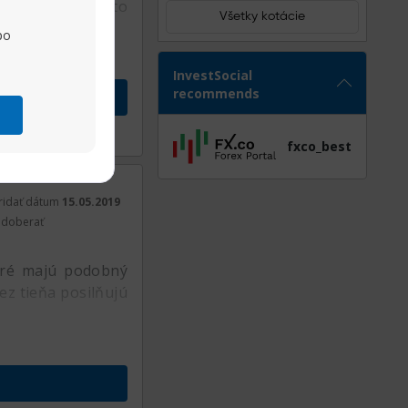
ečkou, avšak túto
Všetky kotácie
po
InvestSocial
recommends
Zdieľať
fxco_best
ridať dátum
15.05.2019
doberať
ktoré majú podobný
ez tieňa posilňujú