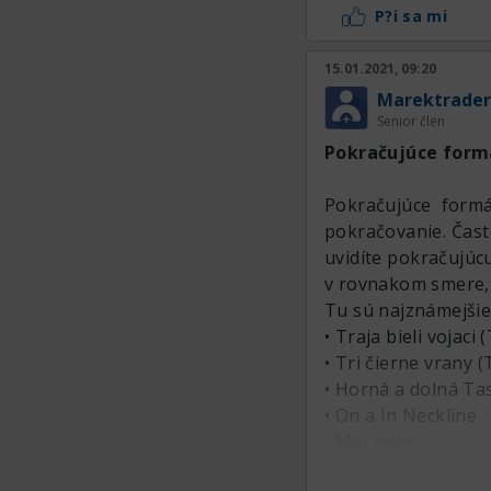
P?i sa mi
15.01.2021, 09:20
Marektrader
Senior člen
Pokračujúce form
Pokračujúce form
pokračovanie. Čast
uvidíte pokračujúcu
v rovnakom smere, 
Tu sú najznámejšie
• Traja bieli vojaci
• Tri čierne vrany 
• Horná a dolná T
• On a In Neckline
• Mat hold