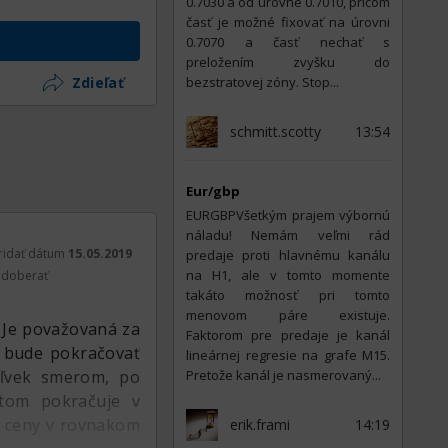
0.7030 a od úrovne 0.7010, pričom
časť je možné fixovať na úrovni
0.7070 a časť nechať s
preložením zvyšku do
Zdieľať
bezstratovej zóny. Stop...
schmitt.scotty
13:54
Eur/gbp
EURGBPVšetkým prajem výbornú
náladu! Nemám veľmi rád
ridať dátum
15.05.2019
predaje proti hlavnému kanálu
na H1, ale v tomto momente
doberať
takáto možnosť pri tomto
menovom páre existuje.
. Je považovaná za
Faktorom pre predaje je kanál
že bude pokračovať
lineárnej regresie na grafe M15.
oľvek smerom, po
Pretože kanál je nasmerovaný...
otom pokračuje v
e ceny v rovnakom
erik.frami
14:19