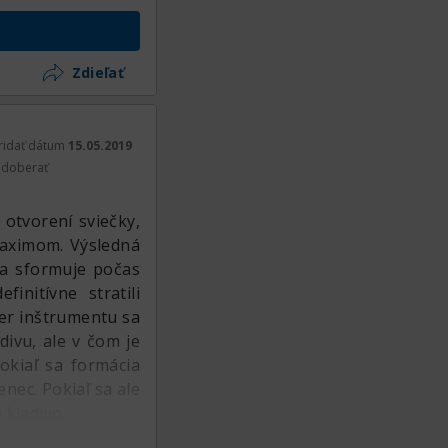
Zdieľať
ridať dátum
15.05.2019
doberať
otvorení sviečky,
maximom. Výsledná
čka sformuje počas
nitívne stratili
mer inštrumentu sa
divu, ale v čom je
Pokiaľ sa formácia
nec. Pokiaľ sa ale
 kladivo.