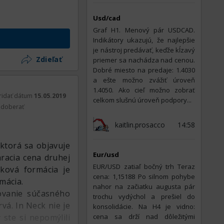
Usd/cad
Graf H1. Menový pár USDCAD.
Indikátory ukazujú, že najlepšie
je nástroj predávať, keďže kĺzavý
Zdieľať
priemer sa nachádza nad cenou.
Dobré miesto na predaje: 1.4030
a ešte možno zvážiť úroveň
1.4050. Ako cieľ možno zobrať
ridať dátum
15.05.2019
celkom slušnú úroveň podpory...
doberať
kaitlin.prosacco
14:58
ktorá sa objavuje
Eur/usd
áracia cena druhej
EUR/USD zatiaľ bočný trh Teraz
čková formácia je
cena: 1,15188 Po silnom pohybe
mácia.
nahor na začiatku augusta pár
čovanie súčasného
trochu vydýchol a prešiel do
vá. In Neck nie je
konsolidácie. Na H4 je vidno:
ste si nepomýlili
cena sa drží nad dôležitými