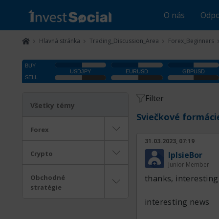
O nás
Odpo
Hlavná stránka
Trading_Discussion_Area
Forex_Beginners
Filter
Všetky témy
Sviečkové formáci
Forex
31.03.2023, 07:19
Crypto
IplsieBor
Junior Member
Obchodné
thanks, interesting
stratégie
interesting news