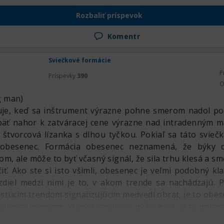
Rozbaliť príspevok
Komentr
Sviečkové formácie
P
Príspevky
390
O
g man)
je, keď sa inštrument výrazne pohne smerom nadol po 
späť nahor k zatváracej cene výrazne nad intradenným 
 štvorcová lízanka s dlhou tyčkou. Pokiaľ sa táto svie
obesenec. Formácia obesenec neznamená, že býky defi
m, ale môže to byť včasný signál, že sila trhu klesá a s
ť. Ako ste si isto všimli, obesenec je veľmi podobný kla
ozdiel medzi nimi je to, v akom trende sa nachádzajú. 
astúcim trendom signalizujúcim medvedí obrat, je to obese
esajúcim trendom, ktorý signalizuje býčí obrat, je to potom