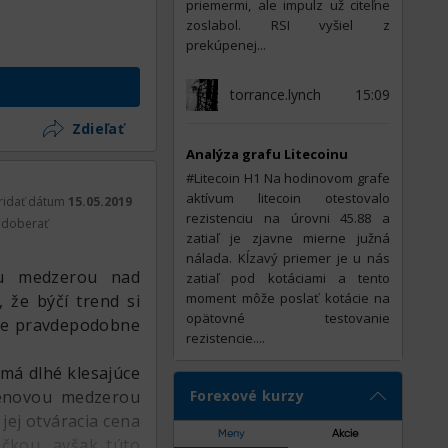
priemermi, ale impulz už citeľne
zoslabol. RSI vyšiel z
prekúpenej...
torrance.lynch
15:09
Zdieľať
Analýza grafu Litecoinu
#Litecoin Н1 Na hodinovom grafe
aktívum litecoin otestovalo
ridať dátum
15.05.2019
rezistenciu na úrovni 45.88 a
doberať
zatiaľ je zjavne mierne južná
nálada. Kĺzavý priemer je u nás
ou medzerou nad
zatiaľ pod kotáciami a tento
moment môže poslať kotácie na
 že býčí trend si
opätovné testovanie
 že pravdepodobne
rezistencie....
má dlhé klesajúce
 cenovou medzerou
Forexové kurzy
 jej otváracia cena
Meny
Akcie
ečkou, avšak túto