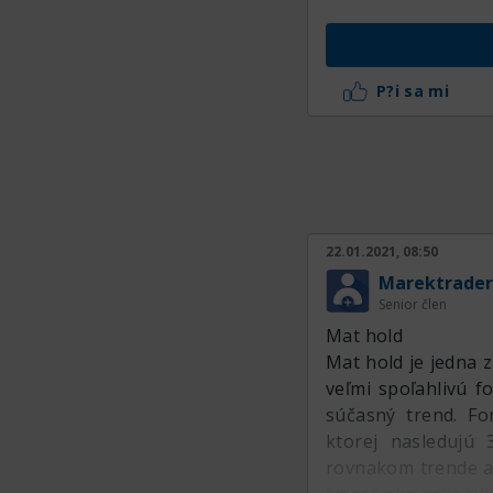
P?i sa mi
22.01.2021, 08:50
Marektrader
Senior člen
Mat hold
Mat hold je jedna z
veľmi spoľahlivú f
súčasný trend. F
ktorej nasledujú 
rovnakom trende ak