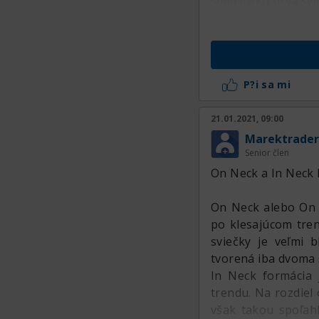
smere ako prvá svi
P?i sa mi
21.01.2021, 09:00
Marektrader
Senior člen
On Neck a In Neck 
On Neck alebo On N
po klesajúcom tren
sviečky je veľmi b
tvorená iba dvoma 
In Neck formácia 
trendu. Na rozdiel 
však takou spoľahl