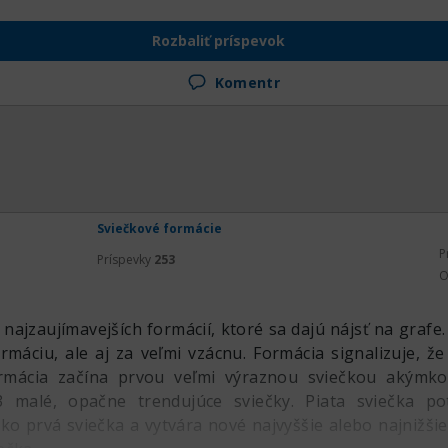
Rozbaliť príspevok
Komentr
Sviečkové formácie
P
Príspevky
253
O
 najzaujímavejších formácií, ktoré sa dajú nájsť na grafe
ormáciu, ale aj za veľmi vzácnu. Formácia signalizuje, 
ormácia začína prvou veľmi výraznou sviečkou akýmk
3 malé, opačne trendujúce sviečky. Piata sviečka p
o prvá sviečka a vytvára nové najvyššie alebo najnižši