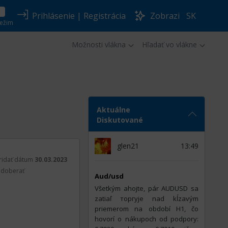
Prihlásenie
|
Registrácia
Zobrazi
SK
ežim
Možnosti vlákna
Hľadať vo vlákne
Aktuálne
Diskutované
glen21
13:49
ridať dátum
30.03.2023
doberať
Aud/usd
Všetkým ahojte, pár AUDUSD sa
zatiaľ торгуje nad kĺzavým
priemerom na období H1, čo
hovorí o nákupoch od podpory: