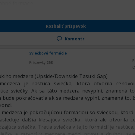
dobné formácie.
Rozbaliť príspevok
Komentr
Sviečkové formácie
P
Príspevky
253
O
ukiho medzera (Upside/Downside Tasuki Gap)
edzera je rastúca sviečka, ktorá otvorila cenov
úce sviečky. Ak sa táto medzera nevyplní, znamená to,
a bude pokračovať a ak sa medzera vyplní, znamená to,
konci.
 medzera je pokračujúcou formáciou so sviečkou, ktorá 
asleduje ďalšia klesajúca sviečka, ktorá ale otvorila
zajúca sviečka. Tretia sviečka v tejto formácií je rastúca,
sviečky a zatvorí v medzere medzi prvou a druhou svi