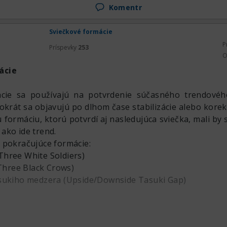
Komentr
Sviečkové formácie
P
Príspevky
253
O
ácie
ácie sa používajú na potvrdenie súčasného trendové
okrát sa objavujú po dlhom čase stabilizácie alebo korek
 formáciu, ktorú potvrdí aj nasledujúca sviečka, mali by 
ako ide trend.
 pokračujúce formácie:
 (Three White Soldiers)
(Three Black Crows)
asukiho medzera (Upside/Downside Tasuki Gap)