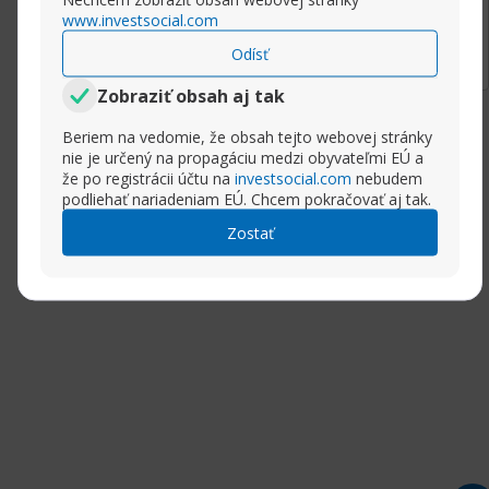
www.investsocial.com
Rozbaliť príspevok
Odísť
Zobraziť obsah aj tak
Beriem na vedomie, že obsah tejto webovej stránky
nie je určený na propagáciu medzi obyvateľmi EÚ a
že po registrácii účtu na
investsocial.com
nebudem
podliehať nariadeniam EÚ. Chcem pokračovať aj tak.
Zostať