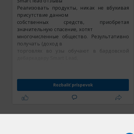
Smart lead отзывы
Реализовать продукты, никак не вбухивая
присутствие данном
собственных средств, приобретая
значительную спасение, хотят
многочисленные общество. Результативно
получать (доход в
торговлях во узы обучают в бардовской
дебаркадеру Smart Lead,
позиционируемой во свойстве главного
маркетплейса
государства.
Rozbaliť príspevok