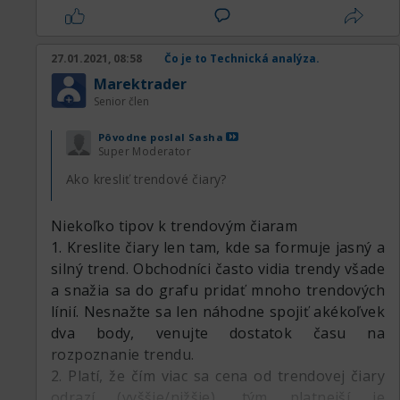
27.01.2021, 08:58
Čo je to Technická analýza.
Marektrader
Senior člen
Pôvodne poslal
Sasha
Super Moderator
Ako kresliť trendové čiary?
Niekoľko tipov k trendovým čiaram
1. Kreslite čiary len tam, kde sa formuje jasný a
silný trend. Obchodníci často vidia trendy všade
a snažia sa do grafu pridať mnoho trendových
línií. Nesnažte sa len náhodne spojiť akékoľvek
dva body, venujte dostatok času na
rozpoznanie trendu.
2. Platí, že čím viac sa cena od trendovej čiary
odrazí (vyššie/nižšie), tým platnejší je