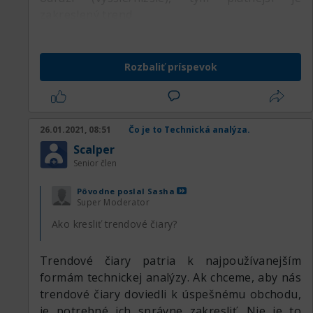
zakreslený trend.
3. Nezabúdajte na efektívne postavený stop-
loss a take-profit
4. Čím strmšia je trendová čiara, tým viac hrozí
Rozbaliť príspevok
jej prerazenie
26.01.2021, 08:51
Čo je to Technická analýza.
Scalper
Senior člen
Pôvodne poslal
Sasha
Super Moderator
Ako kresliť trendové čiary?
Trendové čiary patria k najpoužívanejším
formám technickej analýzy. Ak chceme, aby nás
trendové čiary doviedli k úspešnému obchodu,
je potrebné ich správne zakresliť. Nie je to