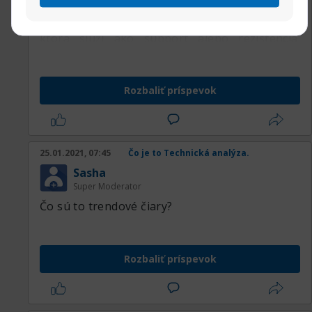
priamka spájajúca minimálne dva a viacero
cenových levelov smerujúcich do budúcnosti,
ktorá slúži ako support alebo rezistencia.
Pomáha teda určovať trend (uptrend line – býčí
trh alebo downtrend line – medvedí trh) a
stanoviť si obchodný plán.
Rozbaliť príspevok
25.01.2021, 07:45
Čo je to Technická analýza.
Sasha
Super Moderator
Čo sú to trendové čiary?
Rozbaliť príspevok