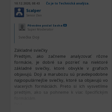
10.12.2020, 08:43
Čo je to Technická analýza.
Scalper
Senior člen
Pôvodne poslal
Sasha
Super Moderator
Sviečka Doji
Základné sviečky
Predtým, ako začneme analyzovať rôzne
formácie, je dobré sa pozrieť na niektoré
základné sviečky, ktoré obvykle v grafoch
objavujú. Doji a marubozu sú pravdepodobne
najpopulárnejšie sviečky, ktoré sa objavujú vo
viacerých formáciách. Preto si ich vysvetlíme
predtým, ako sa pohneme k viac špecifickým
formáciám.
Doji
Doji sviečky sú dôležité, pretože samy o sebe