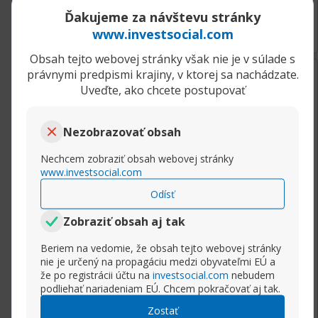
vstupujeme, ak sa cena od trendovej čiary
Rozbaliť príspevok
Ďakujeme za návštevu stránky
odrazí, prípadne cena čiaru prerazí.
www.investsocial.com
Ak napr. máme zakreslený klesajúci trend,
hľadáme príležitosti, kedy môžeme uzavrieť
Obsah tejto webovej stránky však nie je v súlade s
krátku pozíciu. V prípade, že sa cena pohybuje
25.01.2021, 07:47
Čo je to Technická analýza.
právnymi predpismi krajiny, v ktorej sa nachádzate.
nahor a blíži sa k trendovej čiare, nastáva čas
Uveďte, ako chcete postupovať
Scalper
na predajný obchodný príkaz.
Senior člen
Nezobrazovať obsah
Pôvodne poslal
Sasha
Super Moderator
Nechcem zobraziť obsah webovej stránky
Čo sú to trendové čiary?
www.investsocial.com
Odísť
Dôležitou pomôckou obchodníka sú trend lines
(trendovej čiary). Nejde o nič komplikované a
Zobraziť obsah aj tak
ich využitie má nezastupiteľné miesto u drvivej
Beriem na vedomie, že obsah tejto webovej stránky
väčšiny profesionálnych obchodníkov, ktorí
nie je určený na propagáciu medzi obyvateľmi EÚ a
pracujú s technickou analýzou.
že po registrácii účtu na
investsocial.com
nebudem
podliehať nariadeniam EÚ. Chcem pokračovať aj tak.
Odborná poučka hovorí, že trendová čiara je
Zostať