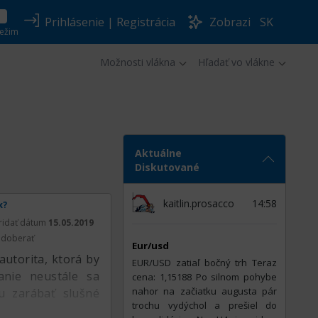
Prihlásenie
|
Registrácia
Zobrazi
SK
ežim
Možnosti vlákna
Hľadať vo vlákne
Aktuálne
Diskutované
kaitlin.prosacco
14:58
x?
ridať dátum
15.05.2019
doberať
Eur/usd
autorita, ktorá by
EUR/USD zatiaľ bočný trh Teraz
anie neustále sa
cena: 1,15188 Po silnom pohybe
nahor na začiatku augusta pár
bu zarábať slušné
trochu vydýchol a prešiel do