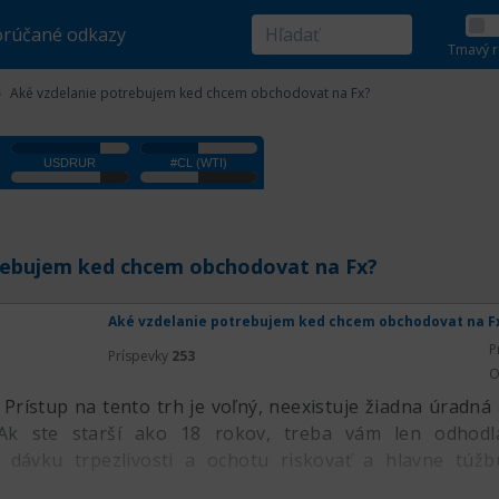
rúčané odkazy
Tmavý r
Aké vzdelanie potrebujem ked chcem obchodovat na Fx?
rebujem ked chcem obchodovat na Fx?
Aké vzdelanie potrebujem ked chcem obchodovat na F
P
Príspevky
253
O
Prístup na tento trh je voľný, neexistuje žiadna úradná 
 Ak ste starší ako 18 rokov, treba vám len odhodl
ú dávku trpezlivosti a ochotu riskovať a hlavne túž