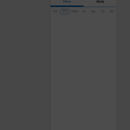
Meny
Akcie
M5
M15
M30
H1
H4
D1
W1