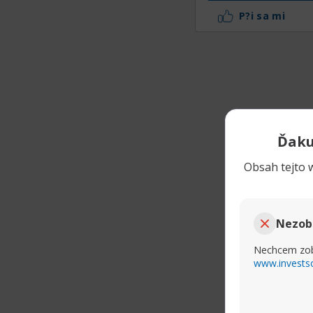
P?i sa mi
Ďaku
Obsah tejto w
Nezob
Nechcem zob
www.invests