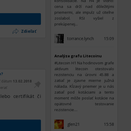
konsolidácie. Na H4 je vidno:
cena sa drží nad dôležitými
priemermi, ale impulz už citeľne
zoslabol. RSI vyšiel z
prekúpenej...
Zdieľať
torrance.lynch
15:09
Analýza grafu Litecoinu
#Litecoin Н1 Na hodinovom grafe
aktívum litecoin otestovalo
x?
rezistenciu na úrovni 45.88 a
zatiaľ je zjavne mierne južná
ť dátum
13.02.2018
nálada. Kĺzavý priemer je u nás
erať
zatiaľ pod kotáciami a tento
bo certifikát či
moment môže poslať kotácie na
opätovné testovanie
rezistencie....
glen21
15:58