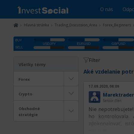
O nás
Odpo
Hlavná stránka
Trading_Discussion_Area
Forex_Beginners
Filter
Všetky témy
Aké vzdelanie pot
Forex
17.09.2020, 08:09
Crypto
Marektrader
Senior člen
Obchodné
Nie nepotrebujete! 
stratégie
ho kontrolovala.
zdokonalovať, ist
peniaze.