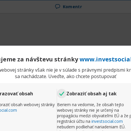
Komentr
jeme za návštevu stránky
www.investsocia
ebovej stránky však nie je v súlade s právnymi predpismi kra
sa nachádzate. Uveďte, ako chcete postupovať
razovať obsah
Zobraziť obsah aj tak
raziť obsah webovej stránky
Beriem na vedomie, že obsah tejto
ocial.com
webovej stránky nie je určený na
propagáciu medzi obyvateľmi EÚ a že 
registrácii účtu na
investsocial.com
nebudem podliehať nariadeniam EÚ.