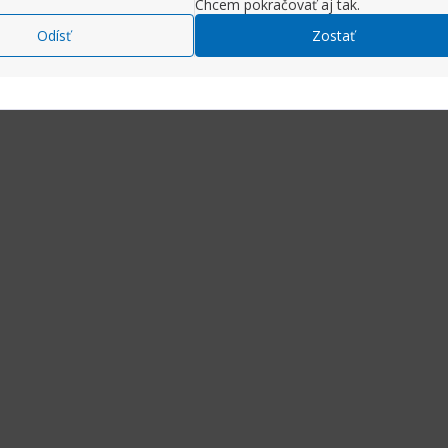
Chcem pokračovať aj tak.
Odísť
Zostať