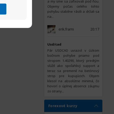
a my sme sa zafixovali pod ňou.
Objemy počas celého tohto
pohybu stabilne rástli a držali sa
na...
erik.frami
20:17
Usd/cad
Pár USDCAD uviazol v úzkom
bočnom pohybe priamo pod
stropom 1.40290, ktorý predtým
slúžil ako spoľahlivý support a
teraz sa premenil na betónový
strop pre kupujúcich. Objem
klesol na absolútne minimá, čo
hovorí o úplnej absencii záujmu
zo strany...
Forexové kurzy