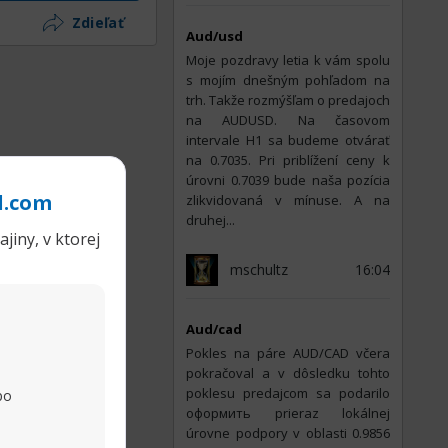
Zdieľať
Aud/usd
Moje pozdravy letia k vám spolu
s mojím dnešným pohľadom na
trh. Takže rozmýšľam o predajoch
na AUDUSD. Na časovom
intervale H1 sa budeme otvárať
na 0.7035. Pri priblížení ceny k
úrovni 0.7039 bude naša pozícia
l.com
zlikvidovaná v mínuse. A na
druhej...
jiny, v ktorej
mschultz
16:04
Aud/cad
Pokles na páre AUD/CAD včera
pokračoval a v dôsledku tohto
poklesu predajcom sa podarilo
po
оформить prieraz lokálnej
úrovne podpory v oblasti 0.9856