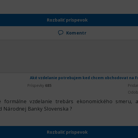
Rozbaliť príspevok
Komentr
Aké vzdelanie potrebujem ked chcem obchodovat na F
Príspevky
685
Prida
Odob
 formálne vzdelanie trebárs ekonomického smeru, ale
d Národnej Banky Slovenska ?
Rozbaliť príspevok