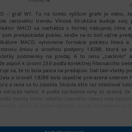
Príspevky
76
O
 – graf W1. Tu na tomto vyššom grafe je vidno, že
ole rastového trendu. Vlnová štruktúra buduje svoj
dikátor MACD sa nachádza v hornej nákupnej zóne a 
ôr som predpokladal pokles, keďže na to boli vážne pre
dikátore MACD, vytvorenie formácie poklesu hlava a
tovou líniou a úrovňou podpory 1.8288, ktorá sa sta
i všetky podmienky na predaj. A tu cenu „zaklinilo“ a
že aspoň k úrovni 23.6 podľa korekčnej Fibonacciho siete
zuje sa, že to bola pasca na predajcov. Dali tam všetky 
ežala a úroveň 1.8288 bola úspešne prerazená smerom ho
ora a cena sa tu zasekla. Skúsila ešte raz otestovať tú
a odrazila nahor. A podľa správania ceny to vyzerá, že
podľa mierky tohto veľkého časového rámca veľa nezost
pretože vrchol je úplne nablízku, iba ak intradenne na k
toru nad vrchol nie je veľa, ale ak sa pozrieť intradenn
alenosť. A predaj sa zvažuje až po obnovení maxima, ta
ikátor CCI už vošiel do hornej zóny prehriatia. Tým s