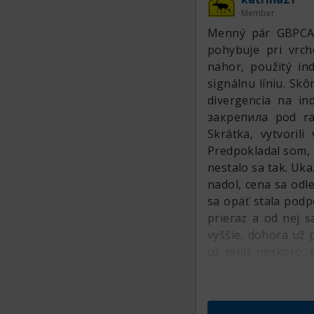
Member
Menný pár GBPCAD
pohybuje pri vrch
nahor, použitý in
signálnu líniu. Sk
divergencia na in
закрепила pod ras
Skrátka, vytvoril
Predpokladal som, 
nestalo sa tak. Uka
nadol, cena sa odl
sa opäť stala podp
prieraz a od nej s
vyššie, dohora už 
už príliš neskoro, 
Tu sa zdá, že pries
celkom slušná vzdi
zóna predaja. Ind