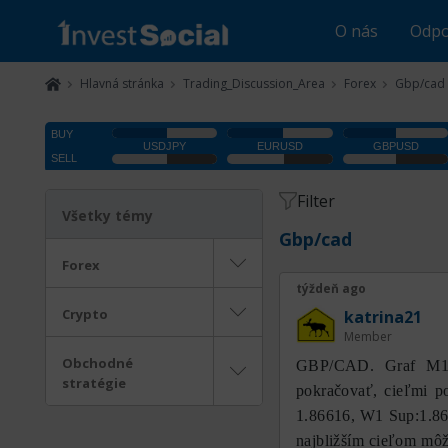
O nás
Odpo
Hlavná stránka
Trading_Discussion_Area
Forex
Gbp/cad
Filter
Všetky témy
Gbp/cad
Forex
týždeň ago
Crypto
katrina21
Member
Obchodné
GBP/CAD. Graf M15
stratégie
pokračovať, cieľmi p
1.86616, W1 Sup:1.86
najbližším cieľom mô