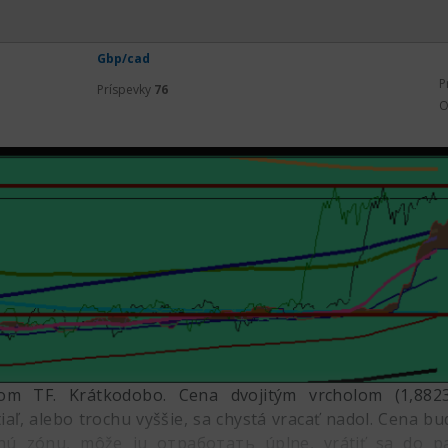
Gbp/cad
P
Príspevky
76
O
om TF. Krátkodobo. Cena dvojitým vrcholom (1,882
aľ, alebo trochu vyššie, sa chystá vracať nadol. Cena 
enú zónu, môže ju отработать úplne, vrátiť sa do p