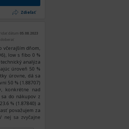
 môžeme prejsť na
ový level, aby sa
Zdieľať
ia divergencia na
cena ešte trochu
na posilnenie.
ridať dátum
05.08.2023
doberať
o včerajším dňom,
6), low s fibo 0 %
 technický analýza
ĺňajúc úroveň 50 %
etky úrovne, dá sa
vni 50 % (1.88707)
v, konkrétne nad
ť sa do nákupov z
23.6 % (1.87840) a
blasť považujem za
 nej sa zvyčajne