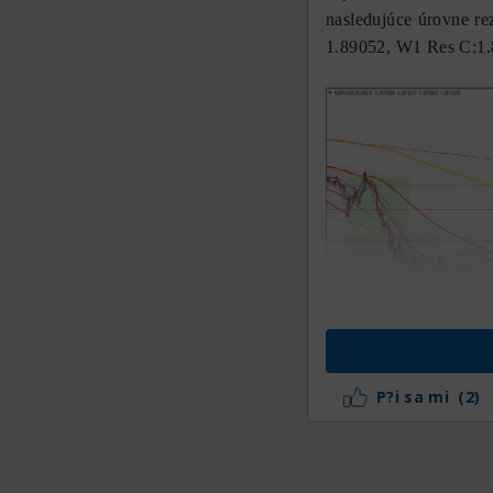
nasledujúce úrovne r
1.89052, W1 Res C:1.
P?i sa mi
(2)