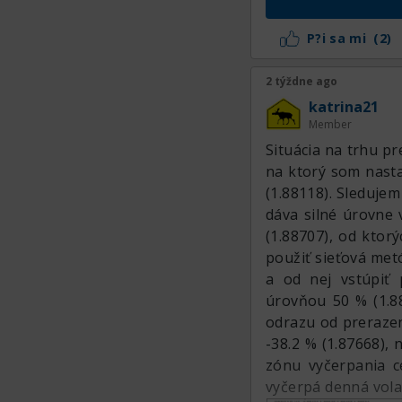
niekde nie uprostr
nižší časový ráme
P?i sa mi
(2)
podpora zmenila n
indikátoroch. No
2 týždne ago
porastie, pretože a
katrina21
Member
Situácia na trhu p
na ktorý som nastav
(1.88118). Sledujem
dáva silné úrovne 
(1.88707), od ktor
použiť sieťová met
a od nej vstúpiť
úrovňou 50 % (1.88
odrazu od prerazen
-38.2 % (1.87668),
zónu vyčerpania c
vyčerpá denná volat