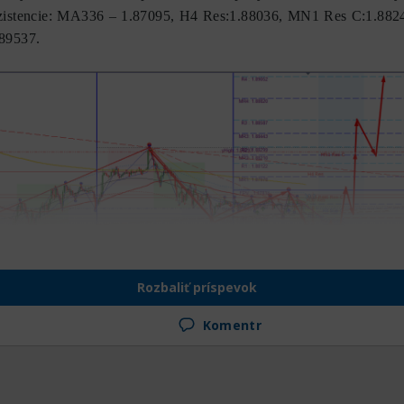
ezistencie: МА336 – 1.87095, H4 Res:1.88036, MN1 Res C:1.8824
89537.
Rozbaliť príspevok
Komentr