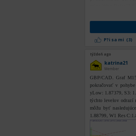
minulého flatu (1,
P?i sa mi
(3)
týždeň ago
katrina21
Member
GBP/CAD. Graf M15. 
pokračovať v pohybe
yLow: 1.87379, S3: 1
týchto levelov odraz
môžu byť nasledujúc
1.88799, W1 Res C:1.