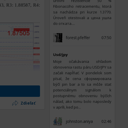
úrovni rezistencie 50 %
3, R3: 1.88587, R4:
Fibonacciho retracementu, ktorá
sa nachádza pri kurze 1.3770.
Úroveň otestovali a цена ушла
do отката....
forest.pfeffer
07:50
Usd/jpy
Moje očakávania ohľadom
obnovenia rastu páru USD/JPY sa
začali napĺňať. V pondelok som
písal, že cena сформировала
býčí pin bar a to sa môže stať
potenciálnym signálom k
postupnému obnoveniu býčích
nálad, ako tomu bolo naposledy
Zdieľať
v apríli, keď po...
johnston.aniya
02:46