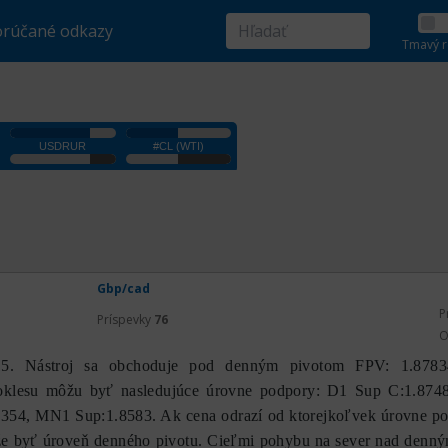
rúčané odkazy
Tmavý r
Gbp/cad
P
Príspevky
76
O
. Nástroj sa obchoduje pod denným pivotom FPV: 1.8783
oklesu môžu byť nasledujúce úrovne podpory: D1 Sup C:1.8748
354, MN1 Sup:1.8583. Ak cena odrazí od ktorejkoľvek úrovne po
že byť úroveň denného pivotu. Cieľmi pohybu na sever nad denn