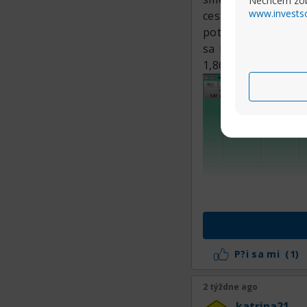
Nechcem zob
www.invests
cestu k 1,8980 a 1
potom pri odraze 
sa môže rozrásť d
1,8615, potom bude
P?i sa mi
(1)
2 týždne ago
katrina21