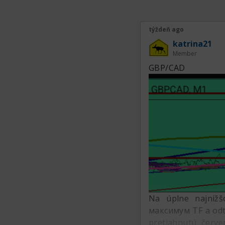
týždeň ago
katrina21
Member
GBP/CAD
Na úplne najnižš
максимум TF a odti
pretiahnutú červ