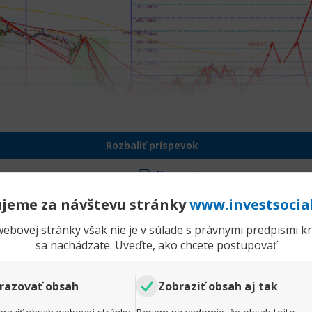
Rozbaliť príspevok
Komentr
jeme za návštevu stránky
www.investsocia
Gbp/cad
P
ebovej stránky však nie je v súlade s právnymi predpismi kra
Príspevky
76
O
sa nachádzate. Uveďte, ako chcete postupovať
om páre GBPCAD sa podarilo udržať cenu pod 1,8800 a z
 pokračovanie poklesu, ale pravdepodobnosť návratu n
razovať obsah
Zobraziť obsah aj tak
júci dokážu vrátiť cenu nad 1,8800, potom sa opäť stan
ude dať posunúť k 1,8860 a 1,8920. Upevnenie nad 1,