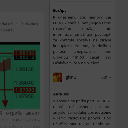
Eur/jpy
K dnešnému dňu menový pár
EUR/JPY naďalej pohybuje v rámci
ridať dátum
05.08.2023
rastového kanála, táto
doberať
informácia umožňuje pochopiť,
že kontrola zostáva na strane
kupujúcich. Po tom, čo došlo k
pokusu удержаться pod
úrovňou 181.60, začal rast.
Očakávam, že v najbližšom...
glen21
08:17
Aud/usd
V zásade sa podľa páru AUDUSD
u nás nič nezmenilo v tom
3) отрабатывает
zmysle, že naďalej obchodujeme
v rámci rastového pohybu. Hoci
bude отрабатывать
už včera sme tak ani neobnovili
arametrov svojho