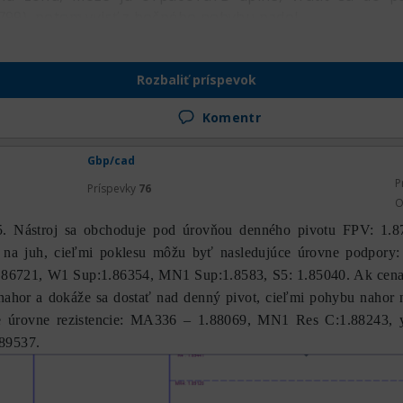
8799), potom vyjsť z bočného pohybu nadol.
Rozbaliť príspevok
Komentr
Gbp/cad
P
Príspevky
76
O
Nástroj sa obchoduje pod úrovňou denného pivotu FPV: 1.8
 na juh, cieľmi poklesu môžu byť nasledujúce úrovne podpory
.86721, W1 Sup:1.86354, MN1 Sup:1.8583, S5: 1.85040. Ak cena
í nahor a dokáže sa dostať nad denný pivot, cieľmi pohybu naho
e úrovne rezistencie: МА336 – 1.88069, MN1 Res C:1.88243, 
89537.