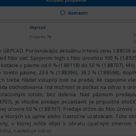
Rozbaliť príspevok
ed, ale úplne na vrchole. Keďže sme vyšli hore, tu už
c H1–H4 a hľadať formáciu na predaj, ten istý zrkadl
Komentr
a rezistenciu. A je lepšie, aby tu vtedy bola medved
 samozrejme zatiaľ ešte pozeráme hore, myslím, že 
Gbp/cad
k sa pozrieť na trh ako celok, libra vykazuje perspektívu 
P
Príspevky
76
O
re GBPCAD. Porovnávajúc aktuálnu trhovú cenu 1.88536 s
il fibo sieť. Spojením high s fibo úrovňou 100 % (1.8929
 kotácie v pásme od 0 % (1.88118) do 50 % (1.88707). Môj
v tomto pásme, 23.6 % (1.88396), 38.2 % (1.88568), dop
ých treba hľadať vstupný bod na predaj. Ak zapojíme vš
óda obchodovania. Iná možnosť je počkať na odraz k úro
 pracovným lotom, bez delenia. Nad pásmom predajo
707), je vhodné predaje pozastaviť. Je prípustné otoči
ej úrovne 50 % (1.88707). Predaje držím do fibo úrovní -
 na ktorých sa úplne alebo čiastočne uzatváram. Túto o
eny, v ktorej môže dôjsť k obratu opačným smerom. V
ilita, nasleduje odraz.