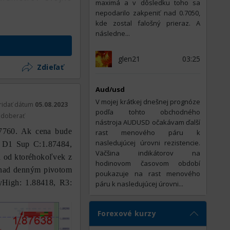
maximá a v dôsledku toho sa
nepodarilo zakрепiť nad 0.7050,
kde zostal falošný prieraz. A
následne...
glen21
03:25
Zdieľať
Aud/usd
V mojej krátkej dnešnej prognóze
ridať dátum
05.08.2023
podľa tohto obchodného
doberať
nástroja AUDUSD očakávam ďalší
7760. Ak cena bude
rast menového páru k
nasledujúcej úrovni rezistencie.
: D1 Sup C:1.87484,
Väčšina indikátorov na
 od ktoréhokoľvek z
hodinovom časovom období
r nad denným pivotom
poukazuje na rast menového
yHigh: 1.88418, R3:
páru k nasledujúcej úrovni...
Forexové kurzy