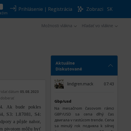
Prihlásenie
|
Registrácia
Zobrazi
SK
ežim
Možnosti vlákna
Hľadať vo vlákne
Aktuálne
Diskutované
lindgren.mack
07:43
ridať dátum
05.08.2023
doberať
Gbp/usd
4. Ak bude pokles
Na mesačnom časovom rámci
GBP/USD sa cena dlhý čas
4, S3: 1.87081, S4:
двигала v rastúcom trende. Cena
dpory a pôjde nahor,
sa minulý rok подняла k silnej
ým pivotom môžu byť