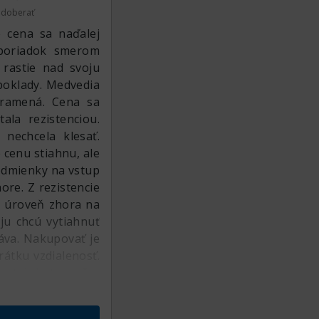
doberať
 cena sa naďalej
 poriadok smerom
rastie nad svoju
dpoklady. Medvedia
 ramená. Cena sa
la rezistenciou.
 nechcela klesať.
 cenu stiahnu, ale
podmienky na vstup
re. Z rezistencie
to úroveň zhora na
 ju chcú vytiahnuť
áva. Nakupovať je
rátku vzdialenosť.
e, tak je tam ešte
m bude potenciálna
kôr, že cena bude