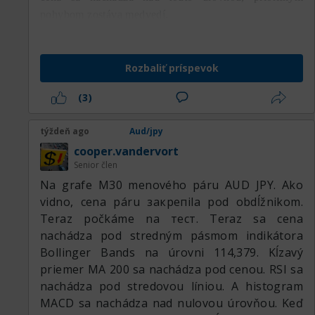
pohybom zostáva medvedí.
Rozbaliť príspevok
(3)
týždeň ago
Aud/jpy
cooper.vandervort
Senior člen
Na grafe M30 menového páru AUD JPY. Ako
vidno, cena páru закрепila pod obdĺžnikom.
Teraz počkáme na тест. Teraz sa cena
nachádza pod stredným pásmom indikátora
Bollinger Bands na úrovni 114,379. Kĺzavý
priemer MA 200 sa nachádza pod cenou. RSI sa
nachádza pod stredovou líniou. A histogram
MACD sa nachádza nad nulovou úrovňou. Keď