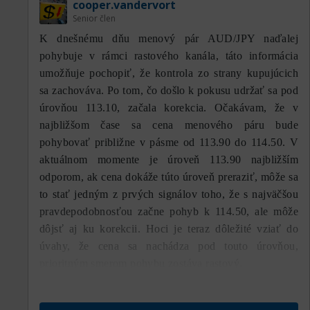
cooper.vandervort
Senior člen
K dnešnému dňu menový pár AUD/JPY naďalej
pohybuje v rámci rastového kanála, táto informácia
umožňuje pochopiť, že kontrola zo strany kupujúcich
sa zachováva. Po tom, čo došlo k pokusu udržať sa pod
úrovňou 113.10, začala korekcia. Očakávam, že v
najbližšom čase sa cena menového páru bude
pohybovať približne v pásme od 113.90 do 114.50. V
aktuálnom momente je úroveň 113.90 najbližším
odporom, ak cena dokáže túto úroveň preraziť, môže sa
to stať jedným z prvých signálov toho, že s najväčšou
pravdepodobnosťou začne pohyb k 114.50, ale môže
dôjsť aj ku korekcii. Hoci je teraz dôležité vziať do
úvahy, že cena sa nachádza pod touto úrovňou,
prioritným smerom pohybu zostáva rastový.