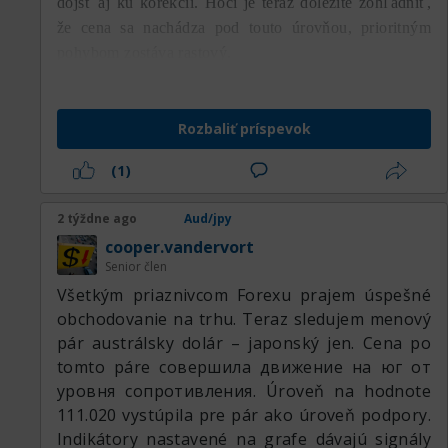
dôjsť aj ku korekcii. Hoci je teraz dôležité zohľadniť,
že cena sa nachádza pod touto úrovňou, prioritným
pohybom zostáva rastový.
Rozbaliť príspevok
(1)
2 týždne ago
Aud/jpy
cooper.vandervort
Senior člen
Všetkým priaznivcom Forexu prajem úspešné
obchodovanie na trhu. Teraz sledujem menový
pár austrálsky dolár – japonský jen. Cena po
tomto páre совершила движение на юг от
уровня сопротивления. Úroveň na hodnote
111.020 vystúpila pre pár ako úroveň podpory.
Indikátory nastavené na grafe dávajú signály