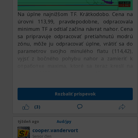
Na úplne najnižšom TF. Krátkodobo. Cena na
úrovni 113,99, pravdepodobne, odpracovala
minimum TF a odtiaľ začína návrat nahor. Cena
sa pripravuje odpracovať pretiahnutú modrú
zónu, môže ju odpracovať úplne, vrátiť sa do
parametrov svojho minulého flatu (114,42),
vyjsť z bočného pohybu nahor a zamieriť k
отработке maxima, ktoré sa teraz kreslí na
úrovni 1,1698, alebo o trochu vyššie.
Rozbaliť príspevok
(3)
týždeň ago
Aud/jpy
cooper.vandervort
Senior člen