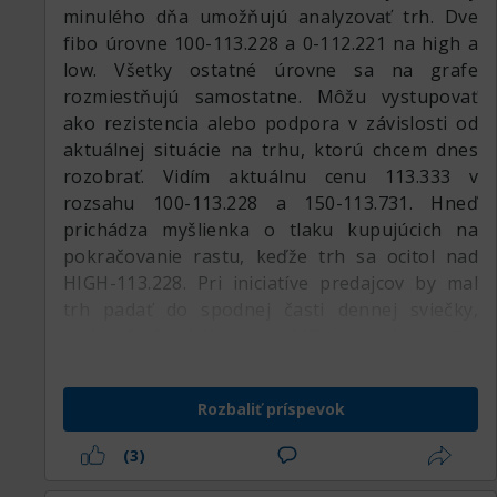
minulého dňa umožňujú analyzovať trh. Dve
fibo úrovne 100-113.228 a 0-112.221 na high a
low. Všetky ostatné úrovne sa na grafe
rozmiestňujú samostatne. Môžu vystupovať
ako rezistencia alebo podpora v závislosti od
aktuálnej situácie na trhu, ktorú chcem dnes
rozobrať. Vidím aktuálnu cenu 113.333 v
rozsahu 100-113.228 a 150-113.731. Hneď
prichádza myšlienka o tlaku kupujúcich na
pokračovanie rastu, keďže trh sa ocitol nad
HIGH-113.228. Pri iniciatíve predajcov by mal
trh padať do spodnej časti dennej sviečky,
nedovoľujúc býkom priblížiť sa k svojim
stopom. Počítam s rastom k úrovni 176.4-
113.997, na ktorej býci povolia svoj zovretý
Rozbaliť príspevok
úchop. Zvažujem nákupy z pásma od úrovní
100-113.228,123.6-113.466,138.2-113.613 na
(3)
odrazoch od nich.