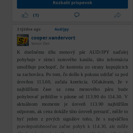
Rozbaliť príspevok
(1)
2 týždne ago
Aud/jpy
cooper.vandervort
Senior člen
K dnešnému dňu menový pár AUD/JPY naďalej
pohybuje v rámci rastového kanála, táto informácia
umožňuje pochopiť, že kontrola zo strany kupujúcich
sa zachováva. Po tom, čo došlo k pokusu udržať sa pod
úrovňou 113.60, začala korekcia. Očakávam, že v
najbližšom čase sa cena menového páru bude
pohybovať približne v pásme od 113.90 do 114.30. V
aktuálnom momente je úroveň 113.90 najbližším
odporom, ak cena dokáže túto úroveň preraziť, môže to
byť jeden z prvých signálov toho, že s najväčšou
pravdepodobnosťou začne pohyb k 114.30, ale môže