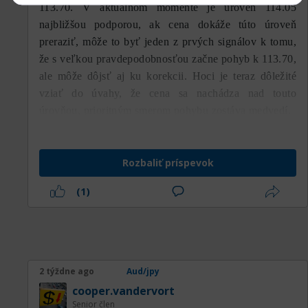
113.70. V aktuálnom momente je úroveň 114.05
najbližšou podporou, ak cena dokáže túto úroveň
preraziť, môže to byť jeden z prvých signálov k tomu,
že s veľkou pravdepodobnosťou začne pohyb k 113.70,
ale môže dôjsť aj ku korekcii. Hoci je teraz dôležité
vziať do úvahy, že cena sa nachádza nad touto
úrovňou, prioritným smerom pohybu zostáva medvedí.
Rozbaliť príspevok
(1)
2 týždne ago
Aud/jpy
cooper.vandervort
Senior člen