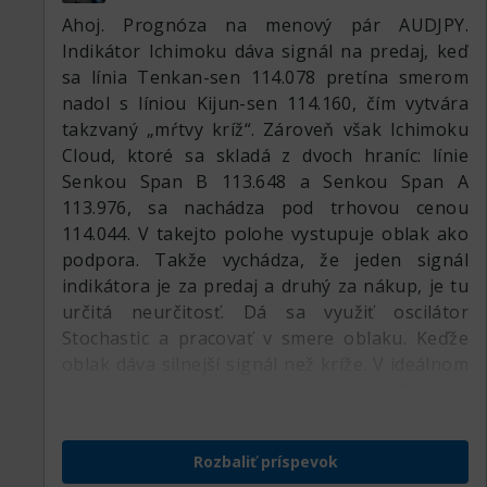
Ahoj. Prognóza na menový pár AUDJPY.
Indikátor Ichimoku dáva signál na predaj, keď
sa línia Tenkan-sen 114.078 pretína smerom
nadol s líniou Kijun-sen 114.160, čím vytvára
takzvaný „mŕtvy kríž“. Zároveň však Ichimoku
Cloud, ktoré sa skladá z dvoch hraníc: línie
Senkou Span B 113.648 a Senkou Span A
113.976, sa nachádza pod trhovou cenou
114.044. V takejto polohe vystupuje oblak ako
podpora. Takže vychádza, že jeden signál
indikátora je za predaj a druhý za nákup, je tu
určitá neurčitosť. Dá sa využiť oscilátor
Stochastic a pracovať v smere oblaku. Keďže
oblak dáva silnejší signál než kríže. V ideálnom
prípade je potrebné počkať, kým línia Tenkan-
sen nepretne zdola nahor líniu Kijun-sen, aby
sme dostali nákupný signál a spojili ho so
Rozbaliť príspevok
signálom z oblaku, čo aj plánujem urobiť. Ďalej