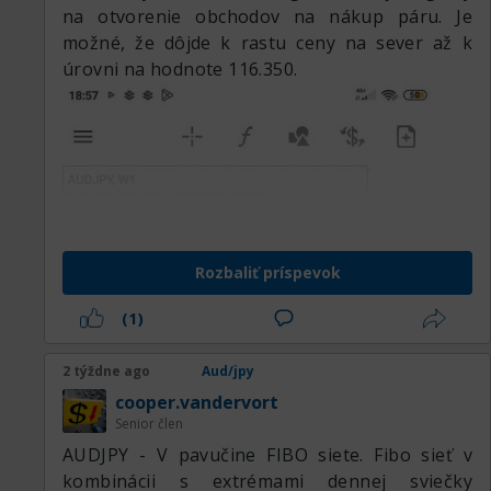
na otvorenie obchodov na nákup páru. Je
možné, že dôjde k rastu ceny na sever až k
úrovni na hodnote 116.350.
Rozbaliť príspevok
(1)
2 týždne ago
Aud/jpy
cooper.vandervort
Senior člen
AUDJPY - V pavučine FIBO siete. Fibo sieť v
kombinácii s extrémami dennej sviečky