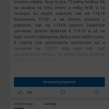
screenu vidíme, že je to pre TF jedna hodina. Ak
sa situácia na trhu zmení a veľký hráč si to
rozmyslí ísť mojím smerom, tak na 114.16
dostaneme STOP, a ak všetko zostane v
platnosti, tak na 113.63 pozíciu čiastočne
zavrieme, potom doletíme k 113.37 a už na
tejto úrovni zafixujeme ďalšiu časť nášho zisku.
A zvyšný zisk potiahneme (pokúsime sa) a
zavrieme na 113.11. Aby nám náš zisk
neodniesli do mínusu, po každej fixácii budeme
trailovať stop príkazy.
Rozbaliť príspevok
(3)
2 týždne ago
Aud/jpy