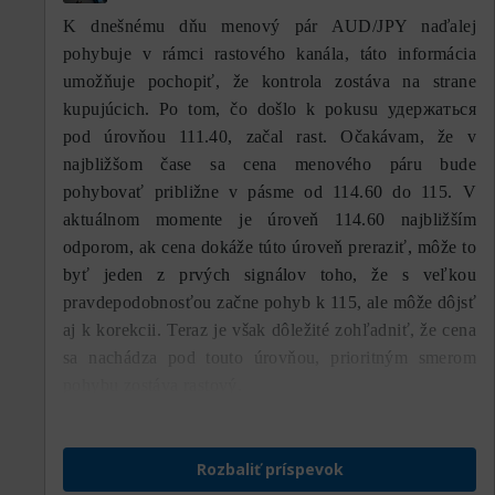
K dnešnému dňu menový pár AUD/JPY naďalej
pohybuje v rámci rastového kanála, táto informácia
umožňuje pochopiť, že kontrola zostáva na strane
kupujúcich. Po tom, čo došlo k pokusu удержаться
pod úrovňou 111.40, začal rast. Očakávam, že v
najbližšom čase sa cena menového páru bude
pohybovať približne v pásme od 114.60 do 115. V
aktuálnom momente je úroveň 114.60 najbližším
odporom, ak cena dokáže túto úroveň preraziť, môže to
byť jeden z prvých signálov toho, že s veľkou
pravdepodobnosťou začne pohyb k 115, ale môže dôjsť
aj k korekcii. Teraz je však dôležité zohľadniť, že cena
sa nachádza pod touto úrovňou, prioritným smerom
pohybu zostáva rastový.
Rozbaliť príspevok