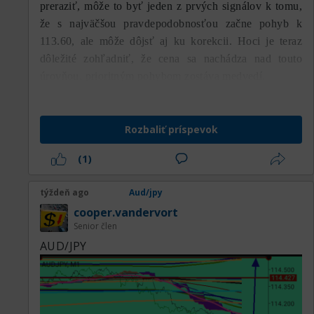
preraziť, môže to byť jeden z prvých signálov k tomu,
že s najväčšou pravdepodobnosťou začne pohyb k
113.60, ale môže dôjsť aj ku korekcii. Hoci je teraz
dôležité zohľadniť, že cena sa nachádza nad touto
úrovňou, prioritným pohybom zostáva medvedí.
Rozbaliť príspevok
(1)
týždeň ago
Aud/jpy
cooper.vandervort
Senior člen
AUD/JPY