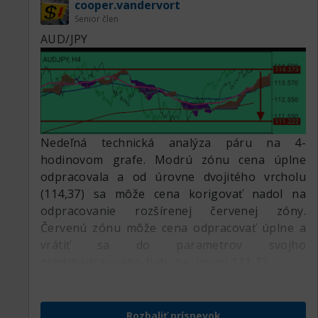
cooper.vandervort
Senior člen
AUD/JPY
Nedeľná technická analýza páru na 4-
hodinovom grafe. Modrú zónu cena úplne
odpracovala a od úrovne dvojitého vrcholu
(114,37) sa môže cena korigovať nadol na
odpracovanie rozšírenej červenej zóny.
Červenú zónu môže cena odpracovať úplne a
vrátiť sa do parametrov svojho
predchádzajúceho flatu na úrovni 111,22.
Rozbaliť príspevok