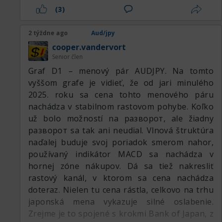
budem nakupovať.
(3)
2 týždne ago
Aud/jpy
cooper.vandervort
Senior člen
Graf D1 – menový pár AUDJPY. Na tomto
vyššom grafe je vidieť, že od jari minulého
2025. roku sa cena tohto menového páru
nachádza v stabilnom rastovom pohybe. Koľko
už bolo možností na разворот, ale žiadny
разворот sa tak ani neudial. Vlnová štruktúra
naďalej buduje svoj poriadok smerom nahor,
používaný indikátor MACD sa nachádza v
hornej zóne nákupov. Dá sa tiež nakresliť
rastový kanál, v ktorom sa cena nachádza
doteraz. Nielen tu cena rástla, celkovo na trhu
japonská mena vykazuje silné oslabenie.
Zrejme je to spojené s krokmi Bank of Japan, z