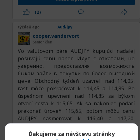
(2)
týždeň ago
Aud/jpy
cooper.vandervort
Senior člen
Vo valutovom páre AUDJPY kupujúci naďalej
posúvajú cenu nahor. Идут с откатами, но
уверенно, предоставляя возможность
быкам зайти в покупки по более выгодной
цене. Obchodný týždeň uzavreli nad 114,05,
rast môže pokračovať k 114,45 a 114,85. Po
úspešnom upevnení nad 114,85 sa býkom
otvorí cesta k 115,65. Ak sa nakoniec podarí
prekonať úroveň 115,65, potom môžu cenu
AUDJPY nasmerovať k 116,40 a 117,20.
Samozrejme, nemožno vylúčiť, že v určitom
Ďakujeme za návštevu stránky
momente sa Japonsko predsa len rozhodne