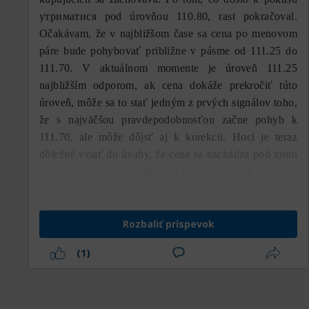
утриматися pod úrovňou 110.80, rast pokračoval.
Očakávam, že v najbližšom čase sa cena po menovom
páre bude pohybovať približne v pásme od 111.25 do
111.70. V aktuálnom momente je úroveň 111.25
najbližším odporom, ak cena dokáže prekročiť túto
úroveň, môže sa to stať jedným z prvých signálov toho,
že s najväčšou pravdepodobnosťou začne pohyb k
111.70, ale môže dôjsť aj k korekcii. Hoci je teraz
dôležité vziať do úvahy, že cena sa nachádza pod touto
úrovňou, prioritným pohybom zostáva rastový.
Rozbaliť príspevok
(1)