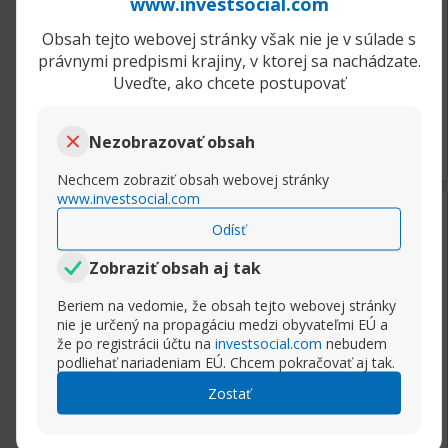
www.investsocial.com
posilniť svoju menu, ale zatiaľ s tým otáľajú a
umožňujú ostatným menám posilniť svoje
Obsah tejto webovej stránky však nie je v súlade s
pozície.:respect:
právnymi predpismi krajiny, v ktorej sa nachádzate.
Uveďte, ako chcete postupovať
Rozbaliť príspevok
Nezobrazovať obsah
(2)
Nechcem zobraziť obsah webovej stránky
www.investsocial.com
týždeň ago
Aud/jpy
Odísť
cooper.vandervort
Senior člen
Zobraziť obsah aj tak
K dnešnému dňu menový pár AUD/JPY naďalej
Beriem na vedomie, že obsah tejto webovej stránky
pokračuje v pohybe v rámci klesajúceho kanála, táto
nie je určený na propagáciu medzi obyvateľmi EÚ a
informácia umožňuje pochopiť, že kontrola zostáva na
že po registrácii účtu na
investsocial.com
nebudem
strane predajcov. Po tom, čo došlo k pokusu
podliehať nariadeniam EÚ. Chcem pokračovať aj tak.
втриматися nad úrovňou 114.40, začala korekcia.
Zostať
Očakávam, že v najbližšom čase sa cena menového
páru bude pohybovať približne v pásme od 114.05 do