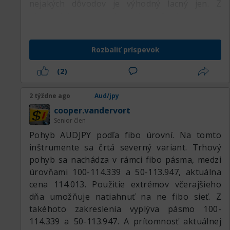
nejakých dôvodov je výhodný lacný jen. Z
niektorých zdrojov je známe, že Japonci sú
najväčší špekulanti a robia nejakú významnú
časť rozpočtu na špekuláciách. No jasné,
Rozbaliť príspevok
nemajú zdroje, aby ich ťažili a predávali na
všetky strany. Musia namáhať mozgy, vyrábať
(2)
kvalitné produkty a získavať prostriedky pre
seba vysoko intelektuálnou činnosťou, na
2 týždne ago
Aud/jpy
rozdiel od niektorých. Tých, čo majú všetky
cooper.vandervort
zdroje na to, aby žili dobre. Tu je medvedia
Senior člen
divergencia na indikátore MACD, ale koľko ich
Pohyb AUDJPY podľa fibo úrovní. Na tomto
už bolo na rôznych indikátoroch a všetky sú
inštrumente sa črtá severný variant. Trhový
polámané. Táto akoby začína fungovať. Dávali
pohyb sa nachádza v rámci fibo pásma, medzi
nejaký relatívne malý odraz, naberali nových
úrovňami 100-114.339 a 50-113.947, aktuálna
predajcov a išli ďalej hore. A pravdepodobne
cena 114.013. Použitie extrémov včerajšieho
tento rast ešte neskončil, koniec ani kraj
dňa umožňuje natiahnuť na ne fibo sieť. Z
nevidno. Ak niekto veľký potrebuje tlačiť v
takéhoto zakreslenia vyplýva pásmo 100-
jednom smere, všetky technické signály na
114.339 a 50-113.947. A prítomnosť aktuálnej
разворот ho nezaujímajú. Kým sa nevytvorí