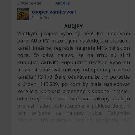
3 týždne ago
Aud/jpy
cooper.vandervort
Senior člen
AUDJPY
Všetkým prajem výborný deň! Po menovom
páre AUDJPY pozorujem nasledujúcu situáciu:
kanál lineárnej regresie na grafe M15 má sklon
hore, čo dáva najavo, že na trhu sú silní
kupujúci. Aktivita kupujúcich ukazuje výbornú
možnosť zvažovať nákupy od spodnej hranice
kanála 113.179. Ďalej očakávam, že trh porastie
k úrovni 113.609, po čom by mala nasledovať
korekcia. Korekcia prebehne k spodnej hranici,
od ktorej treba opäť zvažovať nákupy, a ak ju
prerazí nadol, pokračujeme v poklese ďalej, v
tom prípade sa nákupy rušia. Takýmito
pohybmi trh realizuje rast po kanáloch, keď
smeruje hore. Od hornej hranice kanála
113.609 by mali byť predaje, dá sa vstupovať.