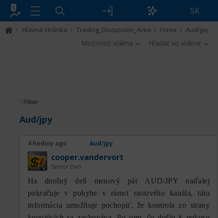
SK
Hlavná stránka
Trading_Discussion_Area
Forex
Aud/jpy
Možnosti vlákna
Hľadať vo vlákne
Filter
Aud/jpy
4 hodiny ago
Aud/jpy
cooper.vandervort
Senior člen
На dnešný deň menový pár AUD/JPY naďalej
pokračuje v pohybe v rámci rastového kanála, táto
informácia umožňuje pochopiť, že kontrola zo strany
kupujúcich sa zachováva. Po tom, čo došlo k pokusu