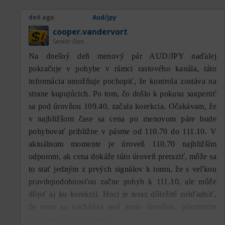
deň ago
Aud/jpy
cooper.vandervort
Senior člen
Na dnešný deň menový pár AUD/JPY naďalej
pokračuje v pohybe v rámci rastového kanála, táto
informácia umožňuje pochopiť, že kontrola zostáva na
strane kupujúcich. Po tom, čo došlo k pokusu закрепiť
sa pod úrovňou 109.40, začala korekcia. Očakávam, že
v najbližšom čase sa cena po menovom páre bude
pohybovať približne v pásme od 110.70 do 111.10. V
aktuálnom momente je úroveň 110.70 najbližším
odporom, ak cena dokáže túto úroveň preraziť, môže sa
to stať jedným z prvých signálov k tomu, že s veľkou
pravdepodobnosťou začne pohyb k 111.10, ale môže
dôjsť aj ku korekcii. Hoci je teraz dôležité zohľadniť,
že cena sa nachádza pod touto úrovňou, prioritným
pohybom zostáva rastový.