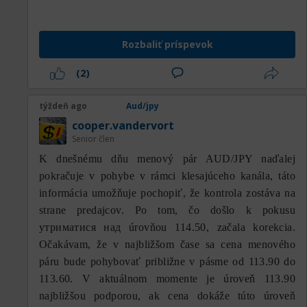
Rozbaliť príspevok
(2)
týždeň ago
Aud/jpy
cooper.vandervort
Senior člen
K dnešnému dňu menový pár AUD/JPY naďalej
pokračuje v pohybe v rámci klesajúceho kanála, táto
informácia umožňuje pochopiť, že kontrola zostáva na
strane predajcov. Po tom, čo došlo k pokusu
утриматися над úrovňou 114.50, začala korekcia.
Očakávam, že v najbližšom čase sa cena menového
páru bude pohybovať približne v pásme od 113.90 do
113.60. V aktuálnom momente je úroveň 113.90
najbližšou podporou, ak cena dokáže túto úroveň