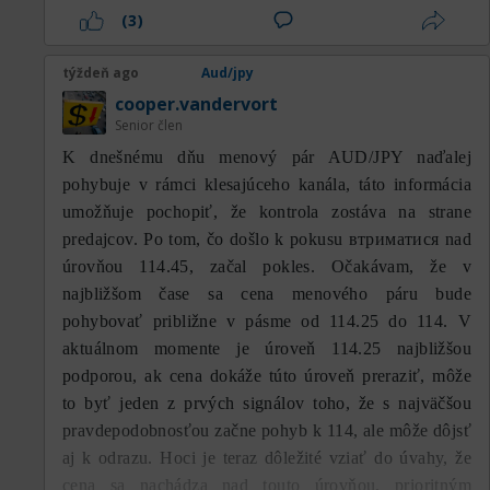
(3)
týždeň ago
Aud/jpy
cooper.vandervort
Senior člen
K dnešnému dňu menový pár AUD/JPY naďalej
pohybuje v rámci klesajúceho kanála, táto informácia
umožňuje pochopiť, že kontrola zostáva na strane
predajcov. Po tom, čo došlo k pokusu втриматися nad
úrovňou 114.45, začal pokles. Očakávam, že v
najbližšom čase sa cena menového páru bude
pohybovať približne v pásme od 114.25 do 114. V
aktuálnom momente je úroveň 114.25 najbližšou
podporou, ak cena dokáže túto úroveň preraziť, môže
to byť jeden z prvých signálov toho, že s najväčšou
pravdepodobnosťou začne pohyb k 114, ale môže dôjsť
aj k odrazu. Hoci je teraz dôležité vziať do úvahy, že
cena sa nachádza nad touto úrovňou, prioritným