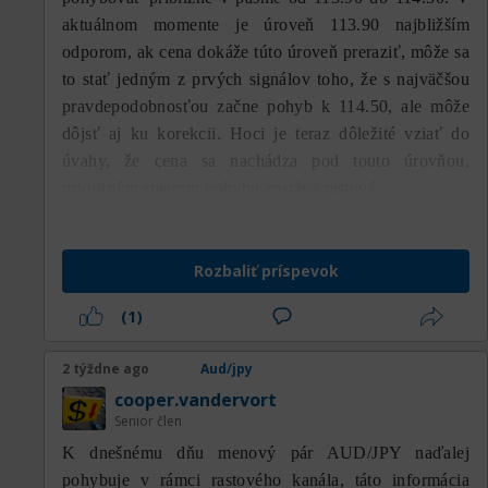
aktuálnom momente je úroveň 113.90 najbližším
odporom, ak cena dokáže túto úroveň preraziť, môže sa
to stať jedným z prvých signálov toho, že s najväčšou
pravdepodobnosťou začne pohyb k 114.50, ale môže
dôjsť aj ku korekcii. Hoci je teraz dôležité vziať do
úvahy, že cena sa nachádza pod touto úrovňou,
prioritným smerom pohybu zostáva rastový.
Rozbaliť príspevok
(1)
2 týždne ago
Aud/jpy
cooper.vandervort
Senior člen
K dnešnému dňu menový pár AUD/JPY naďalej
pohybuje v rámci rastového kanála, táto informácia