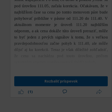
pod úrovňou 111.05, začala korekcia. Očakávam, že v
najbližšom čase sa cena po tomto menovom páre bude
pohybovať približne v pásme od 111.20 do 111.40. V
aktuálnom momente je úroveň 111.20 najbližším
odporom, a ak cena dokáže túto úroveň preraziť, môže
to byť jeden z prvých signálov k tomu, že s veľkou
pravdepodobnosťou začne pohyb k 111.40, ale môže
dôjsť aj ku korekcii. Teraz je však dôležité zohľadniť,
že cena sa nachádza pod touto úrovňou, pričom
prioritným smerom zostáva rastový (býčí) pohyb.
Rozbaliť príspevok
(1)