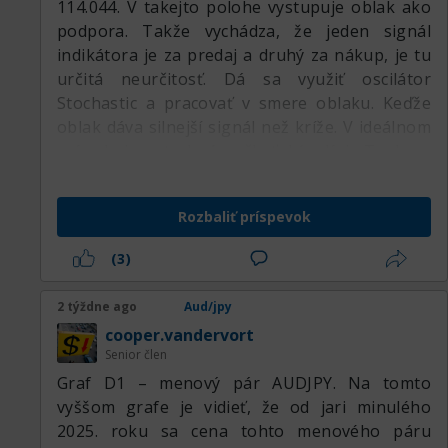
114.044. V takejto polohe vystupuje oblak ako
podpora. Takže vychádza, že jeden signál
indikátora je za predaj a druhý za nákup, je tu
určitá neurčitosť. Dá sa využiť oscilátor
Stochastic a pracovať v smere oblaku. Keďže
oblak dáva silnejší signál než kríže. V ideálnom
prípade je potrebné počkať, kým línia Tenkan-
sen nepretne zdola nahor líniu Kijun-sen, aby
sme dostali nákupný signál a spojili ho so
Rozbaliť príspevok
signálom z oblaku, čo aj plánujem urobiť. Ďalej
budem nakupovať.
(3)
2 týždne ago
Aud/jpy
cooper.vandervort
Senior člen
Graf D1 – menový pár AUDJPY. Na tomto
vyššom grafe je vidieť, že od jari minulého
2025. roku sa cena tohto menového páru