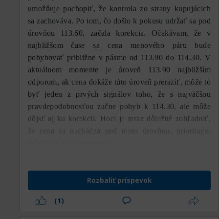
umožňuje pochopiť, že kontrola zo strany kupujúcich
sa zachováva. Po tom, čo došlo k pokusu udržať sa pod
úrovňou 113.60, začala korekcia. Očakávam, že v
najbližšom čase sa cena menového páru bude
pohybovať približne v pásme od 113.90 do 114.30. V
aktuálnom momente je úroveň 113.90 najbližším
odporom, ak cena dokáže túto úroveň preraziť, môže to
byť jeden z prvých signálov toho, že s najväčšou
pravdepodobnosťou začne pohyb k 114.30, ale môže
dôjsť aj ku korekcii. Hoci je teraz dôležité zohľadniť,
že cena sa nachádza pod touto úrovňou, prioritným
pohybom zostáva rastový.
Rozbaliť príspevok
(1)