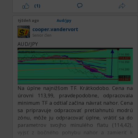
108,79, čo je hlavný support a zároveň kľúčová
(1)
oblasť na udržanie dlhodobého býčieho trendu.
Prerazenie pod túto úroveň bude signálom, že
týždeň ago
Aud/jpy
trhová štruktúra sa zmenila na medvediu s
cooper.vandervort
priestorom pre širší pokles.
Senior člen
AUD/JPY
Z pohľadu sviečkových formácií je viditeľná
veľká medvedia sviečka, ktorá odráža
dominanciu predajcov v krátkom čase. Túto
sviečku nasleduje sviečka s pomerne dlhým
spodným knôtom, čo naznačuje nákupnú
reakciu, keď cena vstúpila do support zóny.
Na úplne najnižšom TF. Krátkodobo. Cena na
Takýto vzor často ukazuje, že predajný tlak
úrovni 113,99, pravdepodobne, odpracovala
začína slabnúť, ale ešte nie je dostatočný na
minimum TF a odtiaľ začína návrat nahor. Cena
potvrdenie zmeny smeru. Odraz, ktorý sa
sa pripravuje odpracovať pretiahnutú modrú
objavil po prudkom poklese, je stále
zónu, môže ju odpracovať úplne, vrátiť sa do
zadržiavaný pod MA100, takže kupujúci stále
parametrov svojho minulého flatu (114,42),
potrebujú silnejší impulz, aby prevzali kontrolu
vyjsť z bočného pohybu nahor a zamieriť k
nad trhom.