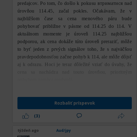
predajcov. Po tom, čo došlo k pokusu втриматися nad
úrovňou 114.45, začal pokles. Očakávam, že v
najbližšom čase sa cena menového páru bude
pohybovať približne v pásme od 114.25 do 114. V
aktuálnom momente je úroveň 114.25 najbližšou
podporou, ak cena dokáže túto úroveň preraziť, môže
to byť jeden z prvých signálov toho, že s najväčšou
pravdepodobnosťou začne pohyb k 114, ale môže dôjsť
aj k odrazu. Hoci je teraz dôležité vziať do úvahy, že
cena sa nachádza nad touto úrovňou, prioritným
pohybom zostáva medvedí.
Rozbaliť príspevok
(3)
týždeň ago
Aud/jpy