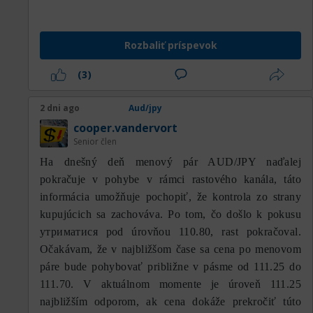
došlo počas niekoľkých posledných seáns,
zmenil štruktúru pohybu ceny z býčej fázy na
pomerne hlbokú korekčnú fázu. Hoci po
Rozbaliť príspevok
dotyku najnižšej úrovne došlo k odrazu,
aktuálna cena sa stále nachádza pod Moving
(3)
Average 100 (MA100), zatiaľ čo Moving Average
200 (MA200) je stále pomerne ďaleko pod
2 dni ago
Aud/jpy
cenou. Táto situácia naznačuje, že krátkodobý
cooper.vandervort
trend je pod medvedím tlakom, zatiaľ čo
Senior člen
dlhodobý trend ešte úplne nestratil svoj býčí
На dnešný deň menový pár AUD/JPY naďalej
charakter, keďže cena sa stále drží nad MA200.
pokračuje v pohybe v rámci rastového kanála, táto
informácia umožňuje pochopiť, že kontrola zo strany
V súčasnosti sa AUD/JPY obchoduje okolo
kupujúcich sa zachováva. Po tom, čo došlo k pokusu
111,26, mierne nad horizontálnou support
утриматися pod úrovňou 110.80, rast pokračoval.
zónou 111,11. Cene sa podarilo odraziť po
Očakávam, že v najbližšom čase sa cena po menovom
prudkom poklese až k oblasti 109,94, čo
páre bude pohybovať približne v pásme od 111.25 do
naznačuje, že na nižších úrovniach začína
111.70. V aktuálnom momente je úroveň 111.25
vstupovať nákupný záujem. Napriek tomu je
najbližším odporom, ak cena dokáže prekročiť túto
tento odraz stále relatívne obmedzený,