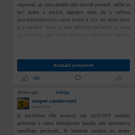
čo dlhodobý trend je stále relatívne
odporom, ak cena dokáže túto úroveň preraziť, môže to
konštruktívny, pokiaľ cena zostáva nad MA200.
byť jeden z prvých signálov toho, že s veľkou
Oblasť 111,85 je dynamický resistance, ktorý
pravdepodobnosťou začne pohyb k 115, ale môže dôjsť
musí byť prerazený na potvrdenie konca
aj k korekcii. Teraz je však dôležité zohľadniť, že cena
korekčnej fázy, zatiaľ čo 111,11 je dôležitý
sa nachádza pod touto úrovňou, prioritným smerom
support, ktorý je potrebné udržať, aby zostal
pohybu zostáva rastový.
priestor pre zotavenie otvorený. Ak sa cene
podarí preraziť 111,85, ďalšie ciele rastu sa
nachádzajú na 112,92, 113,89 až 114,84.
Rozbaliť príspevok
Naopak, ak sa predajný tlak opäť stane
dominantným a cena zatvorí pod 111,11,
(3)
potenciál oslabenia smerom k 109,94 a 108,79
sa opäť stane dominantným scenárom v
týždeň ago
Aud/jpy
krátkodobom až strednodobom horizonte.
cooper.vandervort
Senior člen
K dnešnému dňu menový pár AUD/JPY naďalej
pohybuje v rámci klesajúceho kanála, táto informácia
umožňuje pochopiť, že kontrola zostáva na strane