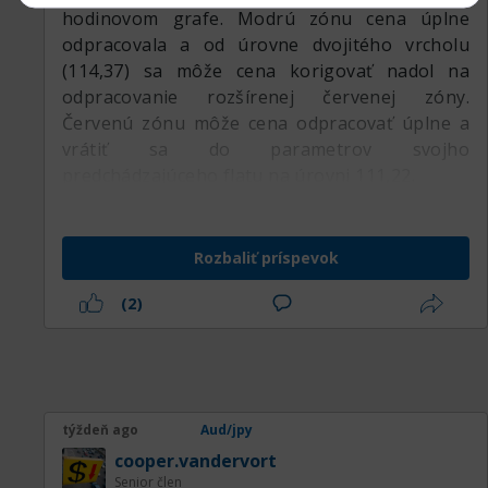
hodinovom grafe. Modrú zónu cena úplne
odpracovala a od úrovne dvojitého vrcholu
(114,37) sa môže cena korigovať nadol na
odpracovanie rozšírenej červenej zóny.
Červenú zónu môže cena odpracovať úplne a
vrátiť sa do parametrov svojho
predchádzajúceho flatu na úrovni 111,22.
Rozbaliť príspevok
(2)
týždeň ago
Aud/jpy
cooper.vandervort
Senior člen