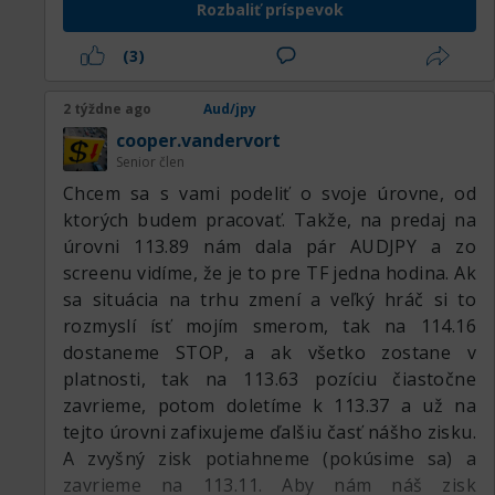
Rozbaliť príspevok
že všetko môže ísť mimo plánu, medvede
prerazenému kanálu. Ale ukázalo sa, že cenu
prejavia záujem, ktorý zavedie trh pod pásmo,
znovu natlačili hore za vrch a spúšťajú ju,
(3)
priamo pod úroveň 50-113.947. Tejto medvedej
znovu sa potom vytvorila divergencia na
situácie sa netreba báť, treba prejaviť
používaných indikátoroch. A teraz akoby táto
2 týždne ago
Aud/jpy
flexibilitu a preklopiť sa do predajov. Fibo sieť
divergencia začala fungovať. Čiastočne
cooper.vandervort
sa dá stavať rôznymi spôsobmi. Moje
odpracovali pokles v minulom júni, v tomto júli
Senior člen
rozhodnutie bolo priviazať ju k dennej sviečke,
sa niečo nepodarilo, ale stále očakávam pokles.
Chcem sa s vami podeliť o svoje úrovne, od
čo zjednodušuje nastavenie bez akýchkoľvek
ktorých budem pracovať. Takže, na predaj na
trhových nepresností.
úrovni 113.89 nám dala pár AUDJPY a zo
screenu vidíme, že je to pre TF jedna hodina. Ak
sa situácia na trhu zmení a veľký hráč si to
rozmyslí ísť mojím smerom, tak na 114.16
dostaneme STOP, a ak všetko zostane v
platnosti, tak na 113.63 pozíciu čiastočne
zavrieme, potom doletíme k 113.37 a už na
tejto úrovni zafixujeme ďalšiu časť nášho zisku.
A zvyšný zisk potiahneme (pokúsime sa) a
zavrieme na 113.11. Aby nám náš zisk