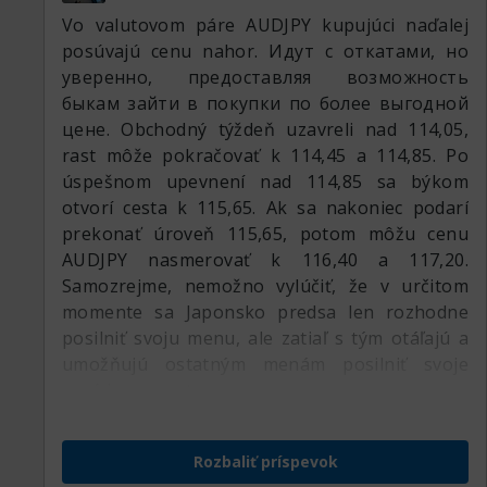
Vo valutovom páre AUDJPY kupujúci naďalej
posúvajú cenu nahor. Идут с откатами, но
уверенно, предоставляя возможность
быкам зайти в покупки по более выгодной
цене. Obchodný týždeň uzavreli nad 114,05,
rast môže pokračovať k 114,45 a 114,85. Po
úspešnom upevnení nad 114,85 sa býkom
otvorí cesta k 115,65. Ak sa nakoniec podarí
prekonať úroveň 115,65, potom môžu cenu
AUDJPY nasmerovať k 116,40 a 117,20.
Samozrejme, nemožno vylúčiť, že v určitom
momente sa Japonsko predsa len rozhodne
posilniť svoju menu, ale zatiaľ s tým otáľajú a
umožňujú ostatným menám posilniť svoje
pozície.:respect:
Rozbaliť príspevok