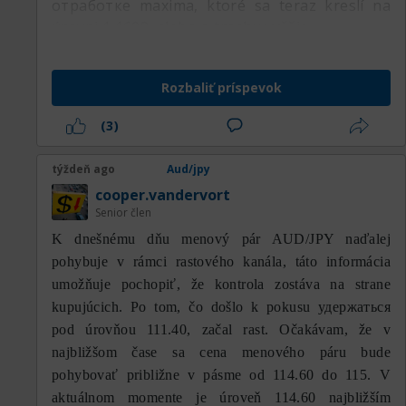
отработке maxima, ktoré sa teraz kreslí na
úrovni 1,1698, alebo o trochu vyššie.
Z psychologického hľadiska je oblasť 111,11 až
111,85 zónou, ktorá veľmi výrazne určí smer
pohybu AUD/JPY v najbližších seansách. Ak sa
Rozbaliť príspevok
cene podarí udržať nad supportom 111,11 a
(3)
následne preraziť MA100 v okolí 111,85 s
presvedčivým denným zatvorením, šanca na
týždeň ago
Aud/jpy
rast smerom k 112,92 sa výrazne zvýši.
Naopak, neudržanie tohto supportu zvýši
cooper.vandervort
Senior člen
pravdepodobnosť, že cena opäť otestuje
109,94 a dokonca otvorí priestor pre hlbší
K dnešnému dňu menový pár AUD/JPY naďalej
pokles smerom k 108,79.
pohybuje v rámci rastového kanála, táto informácia
umožňuje pochopiť, že kontrola zostáva na strane
Celkovo technická analýza AUD/JPY na dennom
kupujúcich. Po tom, čo došlo k pokusu удержаться
timeframe ukazuje, že trh sa nachádza vo fáze
pod úrovňou 111.40, začal rast. Očakávam, že v
prechodu po veľmi prudkej korekcii.
najbližšom čase sa cena menového páru bude
Krátkodobý trend je stále ovládaný medvedím
pohybovať približne v pásme od 114.60 do 115. V
sentimentom, keďže cena je pod MA100, zatiaľ
aktuálnom momente je úroveň 114.60 najbližším