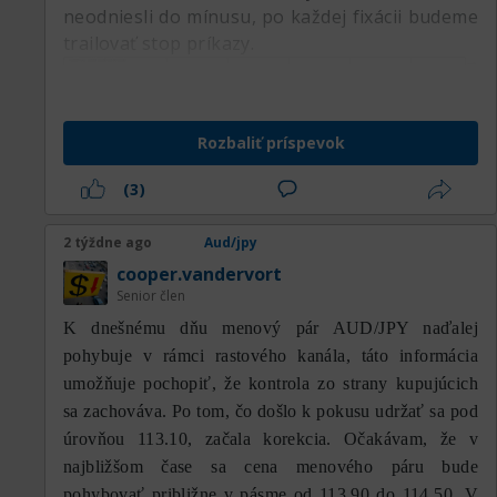
neodniesli do mínusu, po každej fixácii budeme
trailovať stop príkazy.
Rozbaliť príspevok
(3)
2 týždne ago
Aud/jpy
cooper.vandervort
Senior člen
K dnešnému dňu menový pár AUD/JPY naďalej
pohybuje v rámci rastového kanála, táto informácia
umožňuje pochopiť, že kontrola zo strany kupujúcich
sa zachováva. Po tom, čo došlo k pokusu udržať sa pod
úrovňou 113.10, začala korekcia. Očakávam, že v
najbližšom čase sa cena menového páru bude
pohybovať približne v pásme od 113.90 do 114.50. V