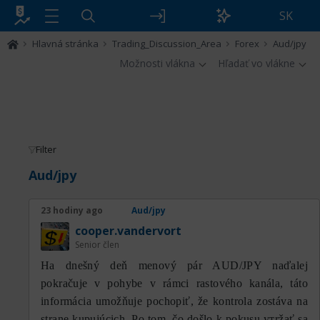
SK
Hlavná stránka
Trading_Discussion_Area
Forex
Aud/jpy
Možnosti vlákna
Hľadať vo vlákne
Filter
Aud/jpy
23 hodiny ago
Aud/jpy
cooper.vandervort
Senior člen
На dnešný deň menový pár AUD/JPY naďalej
pokračuje v pohybe v rámci rastového kanála, táto
informácia umožňuje pochopiť, že kontrola zostáva na
strane kupujúcich. Po tom, čo došlo k pokusu утržať sa