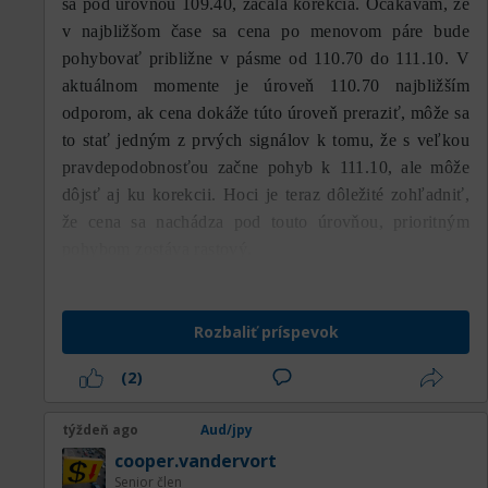
sa pod úrovňou 109.40, začala korekcia. Očakávam, že
Naopak, ak by cena opäť klesla a prerazila
v najbližšom čase sa cena po menovom páre bude
MA200, dlhodobá býčia štruktúra začne strácať
pohybovať približne v pásme od 110.70 do 111.10. V
svoju platnosť.
aktuálnom momente je úroveň 110.70 najbližším
odporom, ak cena dokáže túto úroveň preraziť, môže sa
Horizontálne support a resistance línie na
to stať jedným z prvých signálov k tomu, že s veľkou
grafe poskytujú pomerne jasný obraz o
pravdepodobnosťou začne pohyb k 111.10, ale môže
dôležitých oblastiach, ktoré budú v centre
dôjsť aj ku korekcii. Hoci je teraz dôležité zohľadniť,
pozornosti účastníkov trhu. Najbližší
že cena sa nachádza pod touto úrovňou, prioritným
resistance sa nachádza na úrovni 111,85, ktorá
pohybom zostáva rastový.
sa zhoduje s pozíciou MA100, čím vytvára
dynamický resistance zároveň s pomerne
silným horizontálnym resistance. Prerazenie
Rozbaliť príspevok
nad túto úroveň bude počiatočným signálom,
že predajný tlak začína slabnúť. Následne sa
(2)
ďalší resistance nachádza na 112,92, čo bola
predtým konsolidačná zóna pred prudkým
týždeň ago
Aud/jpy
poklesom. Ak sa cene podarí túto úroveň
cooper.vandervort
prekonať, šanca na rast smerom k 113,89 sa
Senior člen