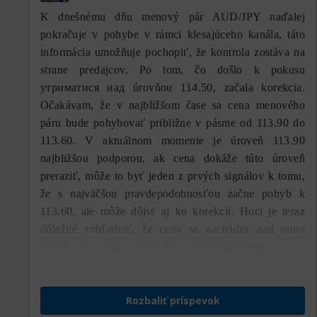
výraznejšie otvorí. Ďalší resistance je na
K dnešnému dňu menový pár AUD/JPY naďalej
114,84, čo je najvyšší vrchol za posledné
pokračuje v pohybe v rámci klesajúceho kanála, táto
mesiace a zároveň hlavný resistance. Úspešné
informácia umožňuje pochopiť, že kontrola zostáva na
prerazenie tejto oblasti vráti dominanciu
strane predajcov. Po tom, čo došlo k pokusu
kupujúcim a otvorí priestor pre pokračovanie
dlhodobého rastového trendu.
утриматися над úrovňou 114.50, začala korekcia.
Očakávam, že v najbližšom čase sa cena menového
Na spodnej strane sa prvý support nachádza
páru bude pohybovať približne v pásme od 113.90 do
na úrovni 111,11, ktorá je v súčasnosti
113.60. V aktuálnom momente je úroveň 113.90
testovaná cenou. Táto oblasť je dôležitým
najbližšou podporou, ak cena dokáže túto úroveň
počiatočným supportom, pretože sa stala
preraziť, môže to byť jeden z prvých signálov k tomu,
odrazovým bodom po poslednom predajnom
že s najväčšou pravdepodobnosťou začne pohyb k
tlaku. Ak sa cene nepodarí udržať nad touto
113.60, ale môže dôjsť aj ku korekcii. Hoci je teraz
úrovňou, predajný tlak môže opäť narásť
dôležité zohľadniť, že cena sa nachádza nad touto
smerom k supportu 109,94. Táto úroveň sa
úrovňou, prioritným pohybom zostáva medvedí.
ukázala ako pomerne silná zóna, keďže
dokázala zastaviť predchádzajúci prudký
pokles. Ak by však bol tento support
Rozbaliť príspevok
prerazený, ďalší cieľ oslabenia sa nachádza na