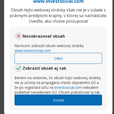
www.investsocial.com
Obsah tejto webovej stránky však nie je v súlade s
právnymi predpismi krajiny, v ktorej sa nachádzate.
Uveďte, ako chcete postupovať
Rozbaliť príspevok
Nezobrazovať obsah
(2)
Nechcem zobraziť obsah webovej stránky
www.investsocial.com
týždeň ago
Aud/jpy
Odísť
cooper.vandervort
Zobraziť obsah aj tak
Senior člen
AUD/JPY
Beriem na vedomie, že obsah tejto webovej stránky
nie je určený na propagáciu medzi obyvateľmi EÚ a
že po registrácii účtu na
investsocial.com
nebudem
podliehať nariadeniam EÚ. Chcem pokračovať aj tak.
Zostať
Nedeľná technická analýza páru na 4-