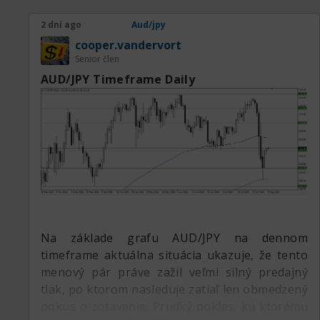
2 dni ago
Aud/jpy
cooper.vandervort
Senior člen
AUD/JPY Timeframe Daily
Na základe grafu AUD/JPY na dennom
timeframe aktuálna situácia ukazuje, že tento
menový pár práve zažil veľmi silný predajný
tlak, po ktorom nasleduje zatiaľ len obmedzený
pokus o zotavenie. Prudký pokles, ku ktorému