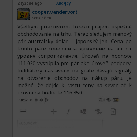
2 týždne ago
Aud/jpy
cooper.vandervort
Senior člen
Všetkým priaznivcom Forexu prajem úspešné
obchodovanie na trhu. Teraz sledujem menový
pár austrálsky dolár – japonský jen. Cena po
tomto páre совершила движение на юг от
уровня сопротивления. Úroveň na hodnote
111.020 vystúpila pre pár ako úroveň podpory.
Indikátory nastavené na grafe dávajú signály
na otvorenie obchodov na nákup páru. Je
možné, že dôjde k rastu ceny na sever až k
úrovni na hodnote 116.350.