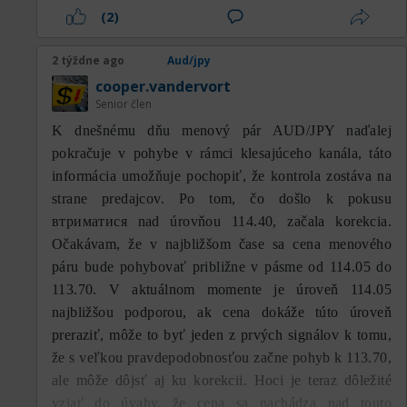
(2)
2 týždne ago
Aud/jpy
cooper.vandervort
Senior člen
K dnešnému dňu menový pár AUD/JPY naďalej
pokračuje v pohybe v rámci klesajúceho kanála, táto
informácia umožňuje pochopiť, že kontrola zostáva na
strane predajcov. Po tom, čo došlo k pokusu
втриматися nad úrovňou 114.40, začala korekcia.
Očakávam, že v najbližšom čase sa cena menového
páru bude pohybovať približne v pásme od 114.05 do
113.70. V aktuálnom momente je úroveň 114.05
najbližšou podporou, ak cena dokáže túto úroveň
preraziť, môže to byť jeden z prvých signálov k tomu,
že s veľkou pravdepodobnosťou začne pohyb k 113.70,
ale môže dôjsť aj ku korekcii. Hoci je teraz dôležité
vziať do úvahy, že cena sa nachádza nad touto