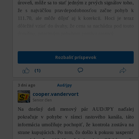
úroveň, môže sa to stať jedným z prvých signálov toho,
pretože cena zatiaľ nedokázala opäť preraziť
že s najväčšou pravdepodobnosťou začne pohyb k
MA100, ktorá sa nachádza v oblasti 111,85.
111.70, ale môže dôjsť aj k korekcii. Hoci je teraz
Pokiaľ sa cena pohybuje pod MA100, nemožno
momentum zotavenia považovať za platnú
dôležité vziať do úvahy, že cena sa nachádza pod touto
zmenu trendu, ale skôr za technický odraz v
úrovňou, prioritným pohybom zostáva rastový.
rámci väčšej korekčnej fázy.
Z pohľadu Moving Average sa MA100 modrej
Rozbaliť príspevok
farby začína pohybovať do strany po tom, čo
(1)
predtým smerovala nahor. Táto zmena sklonu
odráža, že býčie momentum začína strácať silu
3 dni ago
Aud/jpy
v dôsledku pomerne agresívneho predajného
tlaku. Medzitým MA200 červenej farby si stále
cooper.vandervort
Senior člen
postupne udržiava rastúci smer a nachádza sa
v oblasti okolo 109,10. Pozícia MA200, ktorá
Na dnešný deň menový pár AUD/JPY naďalej
stále stúpa, ukazuje, že dlhodobý trend má
pokračuje v pohybe v rámci rastového kanála, táto
stále skôr pozitívny charakter. Preto, pokiaľ
informácia umožňuje pochopiť, že kontrola zostáva na
cena zostáva nad MA200, šanca na zotavenie v
strane kupujúcich. Po tom, čo došlo k pokusu закрепiť
strednodobom horizonte zostáva otvorená.