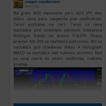
cooper.vandervort
Senior člen
Na grafe M30 menového páru AUD JPY. Ako
vidno, cena páru закрепila pod obdĺžnikom.
Teraz počkáme na тест. Teraz sa cena
nachádza pod stredným pásmom indikátora
Bollinger Bands na úrovni 114,379. Kĺzavý
priemer MA 200 sa nachádza pod cenou. RSI sa
nachádza pod stredovou líniou. A histogram
MACD sa nachádza nad nulovou úrovňou. Keď
sa cena zavrie vo vnútri obdĺžnika, zvážime
predaje.