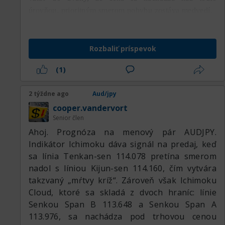
úrovňou, prioritným smerom pohybu zostáva medvedí.
Rozbaliť príspevok
(1)
2 týždne ago
Aud/jpy
cooper.vandervort
Senior člen
Ahoj. Prognóza na menový pár AUDJPY.
Indikátor Ichimoku dáva signál na predaj, keď
sa línia Tenkan-sen 114.078 pretína smerom
nadol s líniou Kijun-sen 114.160, čím vytvára
takzvaný „mŕtvy kríž“. Zároveň však Ichimoku
Cloud, ktoré sa skladá z dvoch hraníc: línie
Senkou Span B 113.648 a Senkou Span A
113.976, sa nachádza pod trhovou cenou