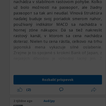
nachádza v stabilnom rastovom pohybe. Koľko
už bolo možností na разворот, ale žiadny
разворот sa tak ani neudial. Vlnová štruktúra
naďalej buduje svoj poriadok smerom nahor,
používaný indikátor MACD sa nachádza v
hornej zóne nákupov. Dá sa tiež nakresliť
rastový kanál, v ktorom sa cena nachádza
doteraz. Nielen tu cena rástla, celkovo na trhu
japonská mena vykazuje silné oslabenie.
Zrejme je to spojené s krokmi Bank of Japan, z
nejakých dôvodov je výhodný lacný jen. Z
niektorých zdrojov je známe, že Japonci sú
najväčší špekulanti a robia nejakú významnú
časť rozpočtu na špekuláciách. No jasné,
Rozbaliť príspevok
nemajú zdroje, aby ich ťažili a predávali na
všetky strany. Musia namáhať mozgy, vyrábať
(2)
kvalitné produkty a získavať prostriedky pre
seba vysoko intelektuálnou činnosťou, na
2 týždne ago
Aud/jpy
rozdiel od niektorých. Tých, čo majú všetky