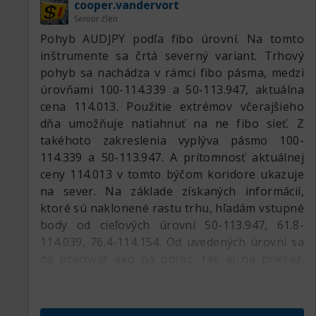
cooper.vandervort
zdroje na to, aby žili dobre. Tu je medvedia
Senior člen
divergencia na indikátore MACD, ale koľko ich
Pohyb AUDJPY podľa fibo úrovní. Na tomto
už bolo na rôznych indikátoroch a všetky sú
inštrumente sa črtá severný variant. Trhový
polámané. Táto akoby začína fungovať. Dávali
pohyb sa nachádza v rámci fibo pásma, medzi
nejaký relatívne malý odraz, naberali nových
úrovňami 100-114.339 a 50-113.947, aktuálna
predajcov a išli ďalej hore. A pravdepodobne
cena 114.013. Použitie extrémov včerajšieho
tento rast ešte neskončil, koniec ani kraj
dňa umožňuje natiahnuť na ne fibo sieť. Z
nevidno. Ak niekto veľký potrebuje tlačiť v
takéhoto zakreslenia vyplýva pásmo 100-
jednom smere, všetky technické signály na
114.339 a 50-113.947. A prítomnosť aktuálnej
разворот ho nezaujímajú. Kým sa nevytvorí
ceny 114.013 v tomto býčom koridore ukazuje
normálna formácia na разворот, ťažko
na sever. Na základe získaných informácií,
očakávať výraznejší pokles. Aspoň sa podarilo
ktoré sú naklonené rastu trhu, hľadám vstupné
vykĺznuť nadol z aktuálneho rastového kanála.
body od cieľových úrovní 50-113.947, 61.8-
Predpokladal som, že dokážu dotiahnuť cenu k
114.039, 76.4-114.154. Od uvedených úrovní sa
úrovni 23.6 podľa korekčnej siete Fibonacciho,
dá pracovať ako na odraz, tak aj na prieraz.
ale zatiaľ to nevyšlo. Cena urobila odraz nahor,
Chcem zobrať svoj take profit na horných
na ktorý v tom čase upozorňoval indikátor CCI
úrovniach 123.6-114.524 alebo 138.2-114.639, z
prítomnosťou býčej konvergencie. Došlo k
čoho budem mať veľkú radosť. Nie je vylúčené,
odrazu nahor a predpokladal som druhú vlnu k