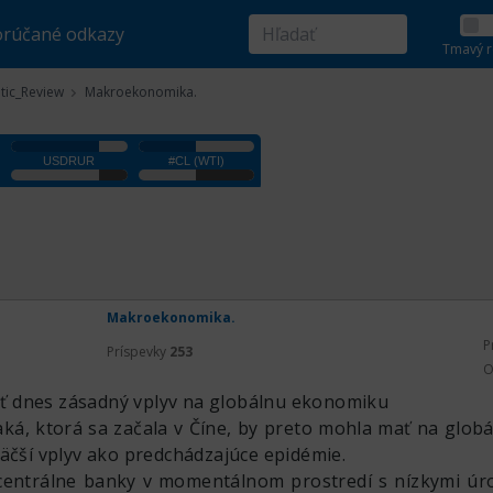
rúčané odkazy
Tmavý r
tic_Review
Makroekonomika.
Makroekonomika.
P
Príspevky
253
O
 dnes zásadný vplyv na globálnu ekonomiku
ká, ktorá sa začala v Číne, by preto mohla mať na glob
väčší vplyv ako predchádzajúce epidémie.
entrálne banky v momentálnom prostredí s nízkymi úr