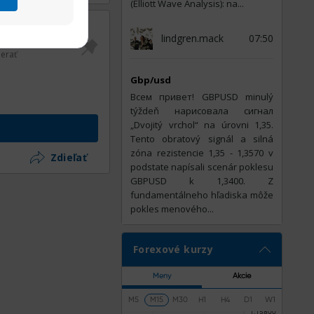
(Elliott Wave Analysis): na...
lindgren.mack
07:50
ť dátum
06.09.2018
erať
Gbp/usd
Всем привет! GBPUSD minulý
týždeň нарисовала сигнал
„Dvojitý vrchol“ na úrovni 1,35.
Tento obratový signál a silná
zóna rezistencie 1,35 - 1,3570 v
Zdieľať
podstate napísali scenár poklesu
GBPUSD k 1,3400. Z
fundamentálneho hľadiska môže
pokles menového...
Forexové kurzy
Meny
Akcie
M5
M15
M30
H1
H4
D1
W1