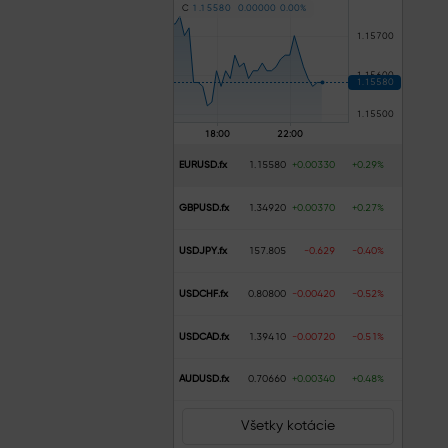
C
1
.
1
5
5
8
0
0
.
0
0
0
0
0
0
.
0
0
%
EURUSD.fx
1.15580
+0.00330
+0.29%
GBPUSD.fx
1.34920
+0.00370
+0.27%
USDJPY.fx
157.805
-0.629
-0.40%
USDCHF.fx
0.80800
-0.00420
-0.52%
USDCAD.fx
1.39410
-0.00720
-0.51%
AUDUSD.fx
0.70660
+0.00340
+0.48%
Všetky kotácie