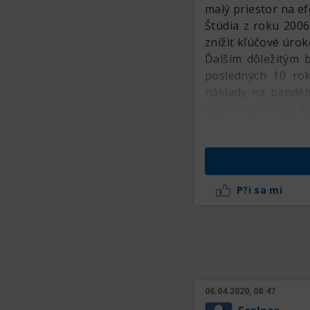
malý priestor na e
Štúdia z roku 2006
znížiť kľúčové úro
Ďalším dôležitým b
posledných 10 rok
náklady na pandém
nebola zahrnutá d
P?i sa mi
06.04.2020, 08:47