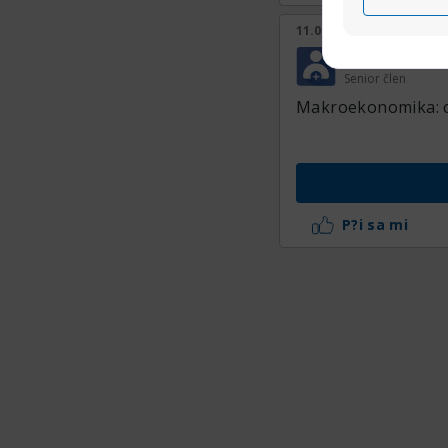
11.09.2018, 09:01
PeterPAMM
Senior člen
Makroekonomika: ce
P?i sa mi