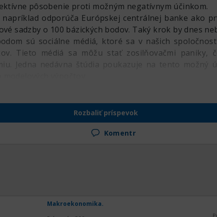
fektívne pôsobenie proti možným negatívnym účinkom.
 napríklad odporúča Európskej centrálnej banke ako pr
kové sadzby o 100 bázických bodov. Taký krok by dnes neb
odom sú sociálne médiá, ktoré sa v našich spoločnosti
ov. Tieto médiá sa môžu stať zosilňovačmi paniky, č
iu. Jedna nedávna štúdia poukazuje na tento možný úč
o modelových výpočtov.
Rozbaliť príspevok
Komentr
Makroekonomika.
P