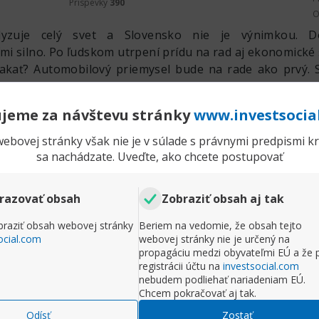
Príspevky
390
O
lyzuje celý svet a Slovensko nie je výnimkou. Dô
i silno. Po ľudskom utrpení prídu na rad aj ekonomické 
kať? Automobilový priemysel bude na rade ako prvý. 
e závislá na ekonomike Nemecka, alebo Francúzska. 
ajiny, postihne to vážne dopyt po produktoch vyrábaných
jeme za návštevu stránky
www.investsocia
ádovo v tisícoch však budú ohrozené nie len pre po
to, že zamestnanci nebudú mať povolené pracovať. Ak b
ebovej stránky však nie je v súlade s právnymi predpismi kra
bude silno ohrozená.
sa nachádzate. Uveďte, ako chcete postupovať
vú zodpovednosť upozornila, že okrem priamych nákl
v si vyžiadajú vyššie náklady aj karanténne opatr
razovať obsah
Zobraziť obsah aj tak
 nákazy. Rada naznačila, že základe situácie v domácej, 
ovensko tento rok skĺznuť do recesie.
raziť obsah webovej stránky
Beriem na vedomie, že obsah tejto
ocial.com
webovej stránky nie je určený na
propagáciu medzi obyvateľmi EÚ a že 
registrácii účtu na
investsocial.com
Rozbaliť príspevok
nebudem podliehať nariadeniam EÚ.
Chcem pokračovať aj tak.
Komentr
Odísť
Zostať