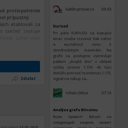
kaitlin.prosacco
09:43
vé protiopatrenie
ol prípustný.
ach etablovali za
Eur/usd
o taktiež zvyšuje
Pri páre EUR/USD sa kupujúci
inok, zatiaľ však
teraz snažia rozvinúť tlak nahor
a вытiahnuť cenu k
strednodobým maximám. Na
grafe sa postupne vykresľuje
pattern „dvojité dno“ v oblasti
vyššej úrovne 1.159. Ak býci
dokážu preraziť rezistenciu 1.175,
Zdieľať
signál na nákup sa...
rohan.cletus
07:16
Analýza grafu Bitcoinu
Всем привет! Bitcoin на
следующей неделе, может
ridať dátum
15.05.2019