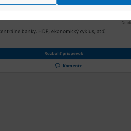
Makroekonomika.
Prida
Príspevky
324
Odob
ntrálne banky, HDP, ekonomický cyklus, atď.
Rozbaliť príspevok
Komentr