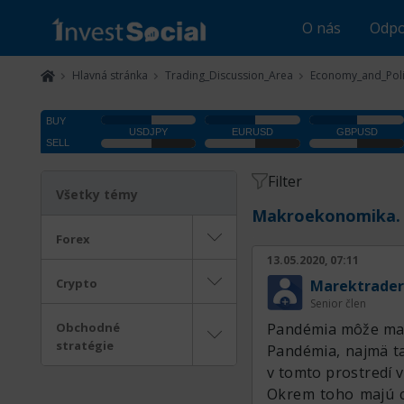
O nás
Odpo
Hlavná stránka
Trading_Discussion_Area
Economy_and_Poli
Filter
Všetky témy
Makroekonomika.
Forex
13.05.2020, 07:11
Crypto
Marektrader
Senior člen
Obchodné
Pandémia môže mať
stratégie
Pandémia, najmä ta
v tomto prostredí 
Okrem toho majú c