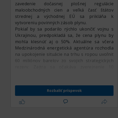
zavedenie dočasnej plošnej regulácie
maloobchodných cien a veľká časť štátov
strednej a východnej EÚ sa prikláňa k
vytvoreniu povinných zásob plynu.
Pokiaľ by sa podarilo rýchlo ukončiť vojnu s
Ukrajinou, predpokladá sa, že cena plynu by
mohla klesnúť aj o 50%. Aktuálne sa včera
Medzinárodná energetická agentúra rozhodla
na upokojenie situácie na trhu s ropou uvoľniť
60 miliónov barelov zo svojich strategických
rezerv. Zajtra sa očakáva zverejnenie 10
bodového plánu, ktorý by mal európskym
krajinám pomôcť znížiť závislosť od ruských
dodávok plynu.
Rozbaliť príspevok