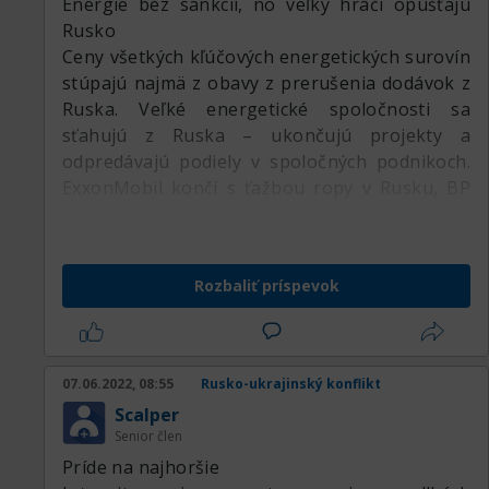
Energie bez sankcií, no veľký hráči opúšťajú
Rusko
Ceny všetkých kľúčových energetických surovín
stúpajú najmä z obavy z prerušenia dodávok z
Ruska. Veľké energetické spoločnosti sa
sťahujú z Ruska – ukončujú projekty a
odpredávajú podiely v spoločných podnikoch.
ExxonMobil končí s ťažbou ropy v Rusku, BP
chce odpredať podiely v spoločných firmách s
ruským Rosnefom, rovnako Equinor a Shell
odchádza z ruského trhu.
Rozbaliť príspevok
Koalícia štátov, ktoré sa postavili za Ukrajinu
neuvalila sankcie priamo na vývoz energií a ani
kľúčovú banku Gazprombank zatiaľ neodpojili
od systému SWIFT, no nie je vylúčené, že aj
07.06.2022, 08:55
Rusko-ukrajinský konflikt
toto rozhodnutie bude časom prehodnotené.
Scalper
Zástupcovia členských štátov EÚ sa v pondelok
Senior člen
večer stretli na mimoriadnom stretnutí Rady
Príde na najhoršie
pre energetiku v reakcii na vojenský konflikt