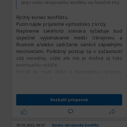
Vplyv rusko-ukrajinského konfliktu na finančné trhy
Rýchly koniec konfliktu
Putin nájde prijateľné východisko z krízy
Naplnenie takéhoto scenára vyžaduje buď
úspešné vyjednávanie medzi Ukrajinou a
Ruskom a/alebo zadržanie sankcií západnými
mocnosťami. Podobný postup sa v súčasnosti
zdá nereálny, stále ale nie je možné aj túto
eventualitu vylúčiť.
Pokiaľ by malo dôjsť k mierovému riešeniu,
budú centrálne banky schopné vrátiť sa k
svojej pôvodnej rétorike. V Európe sa ale
spomalí ekonomický rast a hrozilo by riziko
recesie, zapríčinenej predovšetkým chybami
Rozbaliť príspevok
Európskej centrálnej banky v oblasti úrokov a
nákupu aktív. Zároveň by stúpol dopyt po
komoditách z USA, Latinskej Ameriky a Číny.
30.05.2022, 08:07
Rusko-ukrajinský konflikt
Finančné trhy by uprednostňovali akcie z