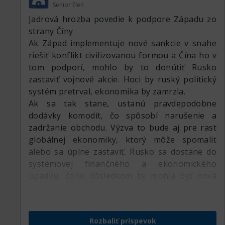
Senior člen
zhodnotiť svoje aktíva, pravdepodobne na
Jadrová hrozba povedie k podpore Západu zo
rozvíjajúcich sa trhoch. Populárne budú
strany Číny
bezpečné a predovšetkým likvidné aktíva ako
Ak Západ implementuje nové sankcie v snahe
hotovosť a drahé kovy.
riešiť konflikt civilizovanou formou a Čína ho v
tom podporí, mohlo by to donútiť Rusko
zastaviť vojnové akcie. Hoci by ruský politický
systém pretrval, ekonomika by zamrzla.
Ak sa tak stane, ustanú pravdepodobne
dodávky komodít, čo spôsobí narušenie a
zadržanie obchodu. Výzva to bude aj pre rast
globálnej ekonomiky, ktorý môže spomaliť
alebo sa úplne zastaviť. Rusko sa dostane do
systémovej finančného a ekonomického
úpadku, čoho dôsledkom by mohla byť nová
utečenecká kríza v Európe. Európa bude
musieť tiež adaptovať novú vojenskú doktrínu.
Bude pretrvávať tlak na trh s energiou a
Rozbaliť príspevok
finančné trhy sa kvôli systémovej nestabilite a