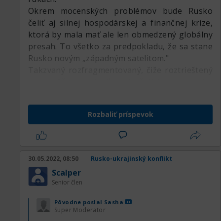
Okrem mocenských problémov bude Rusko
čeliť aj silnej hospodárskej a finančnej kríze,
ktorá by mala mať ale len obmedzený globálny
presah. To všetko za predpokladu, že sa stane
Rusko novým „západným satelitom."
Takzvaný rozfragmentovaný, čiže roztrieštený
svet, môže nahrávať predovšetkým americkým
a ázijským aktívam. Mohlo by sa tak stať aj v
prípade tých európskych, ale to iba v prípade,
Rozbaliť príspevok
že nedôjde v Európe k hlbokej recesii.
30.05.2022, 08:50
Rusko-ukrajinský konflikt
Scalper
Senior člen
Pôvodne poslal
Sasha
Super Moderator