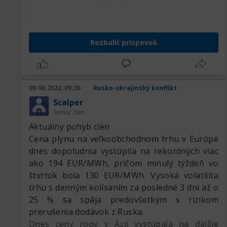
prístavov ešte viac prispeje k zvyšovaniu cien.
Nehovoriac o tom, že Nemecko pozastavilo
certifikáciu Nord stream 2 a spoločnosť
Rozbaliť príspevok
prepustila všetkých svojich 140 zamestnancov.
Na druhej strane práve obavy z rýchleho
prechodu na bezuhlíkové technológie výroby v
dôsledku vysokých cien a odchod
09.06.2022, 09:36
Rusko-ukrajinský konflikt
špekulatívnych investorov rapídne znížili ceny
Scalper
za uhlíkové emisie (EU ETS) na 68,849 EUR/t k
Senior člen
1.3.2022 pričom ešte 7.2. 2022 sa predávali za
Aktuálny pohyb cien
takmer 97 EUR/t.
Cena plynu na veľkoobchodnom trhu v Európe
dnes dopoludnia vystúpila na rekordných viac
ako 194 EUR/MWh, pričom minulý týždeň vo
štvrtok bola 130 EUR/MWh. Vysoká volatilita
trhu s denným kolísaním za posledné 3 dni až o
25 % sa spája predovšetkým s rizikom
prerušenia dodávok z Ruska.
Dnes ceny ropy v Ázii vystúpala na ďalšie