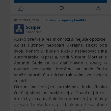
nevyspytateľnosti ruských trhov ocitnú v zatiaľ
nepreskúmaných vodách. Investori budú hľadať
kvalitné, overené investičné prostriedky, ktoré
02.06.2022, 07:57
Rusko-ukrajinský konflikt
im zaistia bezpečie v ich portfóliách. A nový
Scalper
úspech by mohli zaznamenať aj alternatívne
Senior člen
platidlá ako kryptomeny, ktoré by ťažili z
Rusko prehrá a režim ohrozí silnejúce opozície
odpojenia niektorých bánk od systému SWIFT.
Ak sa Putinovi nepodarí Ukrajinu získať pod
svoju kontrolu, bude v Rusku nasledovať silná
autoritárska represia, tvrdí Vincent Mortier z
Amundi. Bude sa tak diať hlavne z obavy o
domáce povstanie, ktorému sa bude Putin
snažiť zabrániť a udržať tak veľmi vo svojich
rukách.
Okrem mocenských problémov bude Rusko
čeliť aj silnej hospodárskej a finančnej kríze,
ktorá by mala mať ale len obmedzený globálny
presah. To všetko za predpokladu, že sa stane
Rusko novým „západným satelitom."