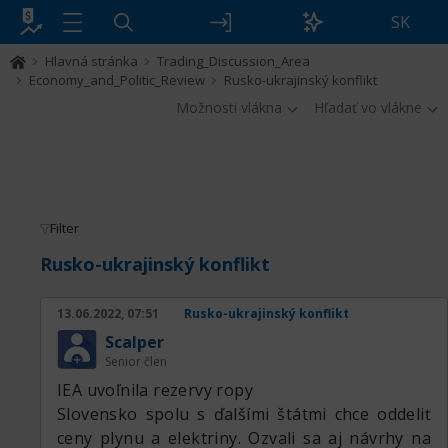
SK
Hlavná stránka
Trading_Discussion_Area
Economy_and_Politic_Review
Rusko-ukrajinský konflikt
Možnosti vlákna
Hľadať vo vlákne
Filter
Rusko-ukrajinský konflikt
13.06.2022, 07:51
Rusko-ukrajinský konflikt
Scalper
Senior člen
IEA uvoľnila rezervy ropy
Slovensko spolu s ďalšími štátmi chce oddeliť
ceny plynu a elektriny. Ozvali sa aj návrhy na