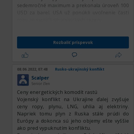
sedemročné maximum a prekonala úroveň 100
USD za barel. USA už ponúkli uvoľnenie časti
ropy zo svojich strategických rezerv.
Rozbaliť príspevok
08.06.2022, 07:48
Rusko-ukrajinský konflikt
Scalper
Senior člen
Ceny energetických komodít rastú
Vojenský konflikt na Ukrajine ďalej zvyšuje
ceny ropy, plynu, LNG, uhlia aj elektriny.
Napriek tomu plyn z Ruska stále prúdi do
Európy a dokonca sú jeho objemy ešte vyššie
ako pred vypuknutím konfliktu.