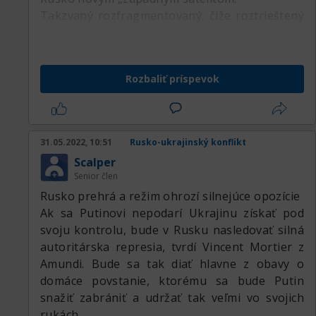
Takzvaný rozfragmentovaný, čiže roztrieštený
svet, môže nahrávať predovšetkým americkým
a ázijským aktívam. Mohlo by sa tak stať aj v
prípade tých európskych, ale to iba v prípade,
Rozbaliť príspevok
že nedôjde v Európe k hlbokej recesii.
31.05.2022, 10:51
Rusko-ukrajinský konflikt
Scalper
Senior člen
Rusko prehrá a režim ohrozí silnejúce opozície
Ak sa Putinovi nepodarí Ukrajinu získať pod
svoju kontrolu, bude v Rusku nasledovať silná
autoritárska represia, tvrdí Vincent Mortier z
Amundi. Bude sa tak diať hlavne z obavy o
domáce povstanie, ktorému sa bude Putin
snažiť zabrániť a udržať tak veľmi vo svojich
rukách.