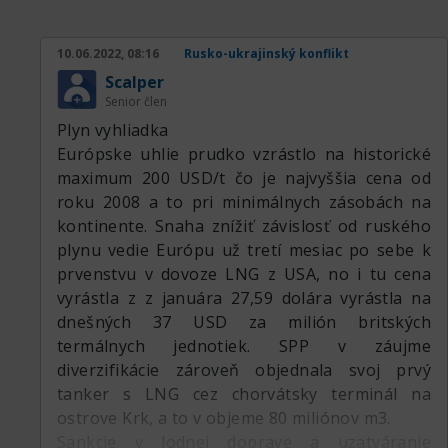
10.06.2022, 08:16
Rusko-ukrajinský konflikt
Scalper
Senior člen
Plyn vyhliadka
Európske uhlie prudko vzrástlo na historické
maximum 200 USD/t čo je najvyššia cena od
roku 2008 a to pri minimálnych zásobách na
kontinente. Snaha znížiť závislosť od ruského
plynu vedie Európu už tretí mesiac po sebe k
prvenstvu v dovoze LNG z USA, no i tu cena
vyrástla z z januára 27,59 dolára vyrástla na
dnešných 37 USD za milión britských
termálnych jednotiek. SPP v záujme
diverzifikácie zároveň objednala svoj prvý
tanker s LNG cez chorvátsky terminál na
ostrove Krk, a to v objeme 80 miliónov m3.
Sankcie v lodnej doprave a uzatváranie