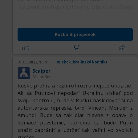
Takzvaný rozfragmentovaný, čiže roztrieštený
svet, môže nahrávať predovšetkým americkým
a ázijským aktívam. Mohlo by sa tak stať aj v
prípade tých európskych, ale to iba v prípade,
Rozbaliť príspevok
že nedôjde v Európe k hlbokej recesii.
31.05.2022, 10:51
Rusko-ukrajinský konflikt
Scalper
Senior člen
Rusko prehrá a režim ohrozí silnejúce opozície
Ak sa Putinovi nepodarí Ukrajinu získať pod
svoju kontrolu, bude v Rusku nasledovať silná
autoritárska represia, tvrdí Vincent Mortier z
Amundi. Bude sa tak diať hlavne z obavy o
domáce povstanie, ktorému sa bude Putin
snažiť zabrániť a udržať tak veľmi vo svojich
rukách.