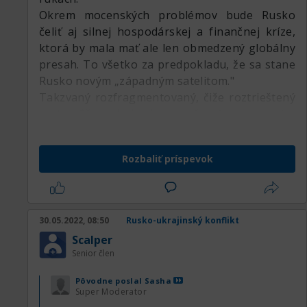
Okrem mocenských problémov bude Rusko
čeliť aj silnej hospodárskej a finančnej kríze,
ktorá by mala mať ale len obmedzený globálny
presah. To všetko za predpokladu, že sa stane
Rusko novým „západným satelitom."
Takzvaný rozfragmentovaný, čiže roztrieštený
svet, môže nahrávať predovšetkým americkým
a ázijským aktívam. Mohlo by sa tak stať aj v
prípade tých európskych, ale to iba v prípade,
Rozbaliť príspevok
že nedôjde v Európe k hlbokej recesii.
30.05.2022, 08:50
Rusko-ukrajinský konflikt
Scalper
Senior člen
Pôvodne poslal
Sasha
Super Moderator