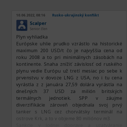
10.06.2022, 08:16
Rusko-ukrajinský konflikt
Scalper
Senior člen
Plyn vyhliadka
Európske uhlie prudko vzrástlo na historické
maximum 200 USD/t čo je najvyššia cena od
roku 2008 a to pri minimálnych zásobách na
kontinente. Snaha znížiť závislosť od ruského
plynu vedie Európu už tretí mesiac po sebe k
prvenstvu v dovoze LNG z USA, no i tu cena
vyrástla z z januára 27,59 dolára vyrástla na
dnešných 37 USD za milión britských
termálnych jednotiek. SPP v záujme
diverzifikácie zároveň objednala svoj prvý
tanker s LNG cez chorvátsky terminál na
ostrove Krk, a to v objeme 80 miliónov m3.
Sankcie v lodnej doprave a uzatváranie