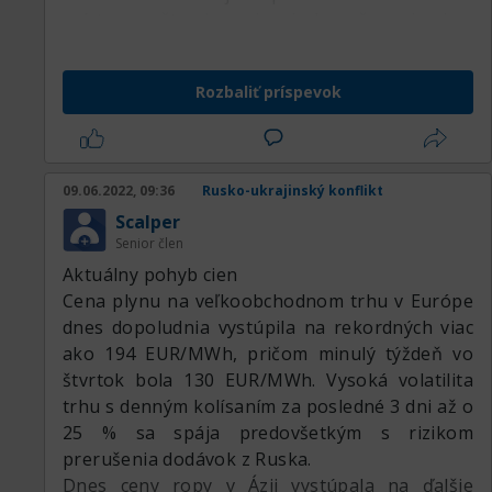
prístavov ešte viac prispeje k zvyšovaniu cien.
Nehovoriac o tom, že Nemecko pozastavilo
certifikáciu Nord stream 2 a spoločnosť
Rozbaliť príspevok
prepustila všetkých svojich 140 zamestnancov.
Na druhej strane práve obavy z rýchleho
prechodu na bezuhlíkové technológie výroby v
dôsledku vysokých cien a odchod
09.06.2022, 09:36
Rusko-ukrajinský konflikt
špekulatívnych investorov rapídne znížili ceny
Scalper
za uhlíkové emisie (EU ETS) na 68,849 EUR/t k
Senior člen
1.3.2022 pričom ešte 7.2. 2022 sa predávali za
Aktuálny pohyb cien
takmer 97 EUR/t.
Cena plynu na veľkoobchodnom trhu v Európe
dnes dopoludnia vystúpila na rekordných viac
ako 194 EUR/MWh, pričom minulý týždeň vo
štvrtok bola 130 EUR/MWh. Vysoká volatilita
trhu s denným kolísaním za posledné 3 dni až o
25 % sa spája predovšetkým s rizikom
prerušenia dodávok z Ruska.
Dnes ceny ropy v Ázii vystúpala na ďalšie