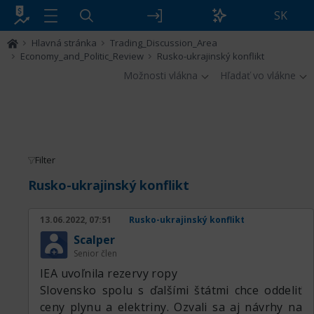
SK
Hlavná stránka
Trading_Discussion_Area
Economy_and_Politic_Review
Rusko-ukrajinský konflikt
Možnosti vlákna
Hľadať vo vlákne
Filter
Rusko-ukrajinský konflikt
13.06.2022, 07:51
Rusko-ukrajinský konflikt
Scalper
Senior člen
IEA uvoľnila rezervy ropy
Slovensko spolu s ďalšími štátmi chce oddeliť
ceny plynu a elektriny. Ozvali sa aj návrhy na