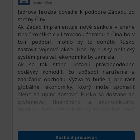
Senior člen
zhodnotiť svoje aktíva, pravdepodobne na
Jadrová hrozba povedie k podpore Západu zo
rozvíjajúcich sa trhoch. Populárne budú
strany Číny
bezpečné a predovšetkým likvidné aktíva ako
Ak Západ implementuje nové sankcie v snahe
hotovosť a drahé kovy.
riešiť konflikt civilizovanou formou a Čína ho v
tom podporí, mohlo by to donútiť Rusko
zastaviť vojnové akcie. Hoci by ruský politický
systém pretrval, ekonomika by zamrzla.
Ak sa tak stane, ustanú pravdepodobne
dodávky komodít, čo spôsobí narušenie a
zadržanie obchodu. Výzva to bude aj pre rast
globálnej ekonomiky, ktorý môže spomaliť
alebo sa úplne zastaviť. Rusko sa dostane do
systémovej finančného a ekonomického
úpadku, čoho dôsledkom by mohla byť nová
utečenecká kríza v Európe. Európa bude
musieť tiež adaptovať novú vojenskú doktrínu.
Bude pretrvávať tlak na trh s energiou a
Rozbaliť príspevok
finančné trhy sa kvôli systémovej nestabilite a