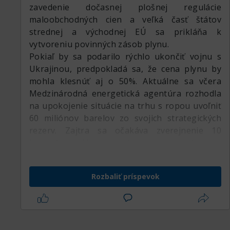
zavedenie dočasnej plošnej regulácie
maloobchodných cien a veľká časť štátov
strednej a východnej EÚ sa prikláňa k
vytvoreniu povinných zásob plynu.
Pokiaľ by sa podarilo rýchlo ukončiť vojnu s
Ukrajinou, predpokladá sa, že cena plynu by
mohla klesnúť aj o 50%. Aktuálne sa včera
Medzinárodná energetická agentúra rozhodla
na upokojenie situácie na trhu s ropou uvoľniť
60 miliónov barelov zo svojich strategických
rezerv. Zajtra sa očakáva zverejnenie 10
bodového plánu, ktorý by mal európskym
krajinám pomôcť znížiť závislosť od ruských
dodávok plynu.
Rozbaliť príspevok