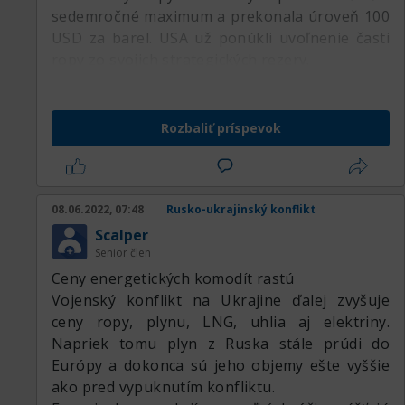
sedemročné maximum a prekonala úroveň 100
USD za barel. USA už ponúkli uvoľnenie časti
ropy zo svojich strategických rezerv.
Rozbaliť príspevok
08.06.2022, 07:48
Rusko-ukrajinský konflikt
Scalper
Senior člen
Ceny energetických komodít rastú
Vojenský konflikt na Ukrajine ďalej zvyšuje
ceny ropy, plynu, LNG, uhlia aj elektriny.
Napriek tomu plyn z Ruska stále prúdi do
Európy a dokonca sú jeho objemy ešte vyššie
ako pred vypuknutím konfliktu.