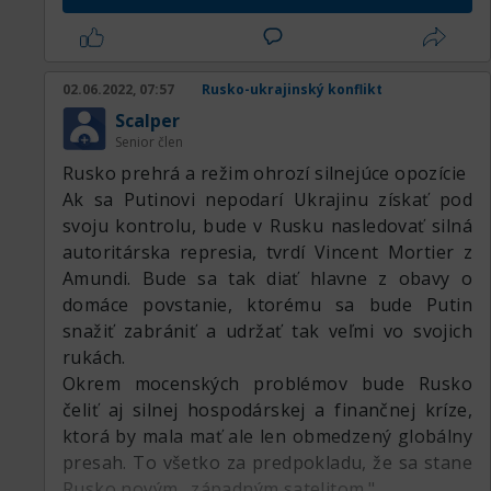
nevyspytateľnosti ruských trhov ocitnú v zatiaľ
nepreskúmaných vodách. Investori budú hľadať
kvalitné, overené investičné prostriedky, ktoré
02.06.2022, 07:57
Rusko-ukrajinský konflikt
im zaistia bezpečie v ich portfóliách. A nový
Scalper
úspech by mohli zaznamenať aj alternatívne
Senior člen
platidlá ako kryptomeny, ktoré by ťažili z
Rusko prehrá a režim ohrozí silnejúce opozície
odpojenia niektorých bánk od systému SWIFT.
Ak sa Putinovi nepodarí Ukrajinu získať pod
svoju kontrolu, bude v Rusku nasledovať silná
autoritárska represia, tvrdí Vincent Mortier z
Amundi. Bude sa tak diať hlavne z obavy o
domáce povstanie, ktorému sa bude Putin
snažiť zabrániť a udržať tak veľmi vo svojich
rukách.
Okrem mocenských problémov bude Rusko
čeliť aj silnej hospodárskej a finančnej kríze,
ktorá by mala mať ale len obmedzený globálny
presah. To všetko za predpokladu, že sa stane
Rusko novým „západným satelitom."