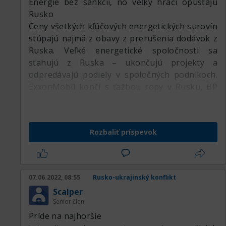
Energie bez sankcií, no veľký hráči opúšťajú
Rusko
Ceny všetkých kľúčových energetických surovín
stúpajú najmä z obavy z prerušenia dodávok z
Ruska. Veľké energetické spoločnosti sa
sťahujú z Ruska – ukončujú projekty a
odpredávajú podiely v spoločných podnikoch.
ExxonMobil končí s ťažbou ropy v Rusku, BP
chce odpredať podiely v spoločných firmách s
ruským Rosnefom, rovnako Equinor a Shell
odchádza z ruského trhu.
Rozbaliť príspevok
Koalícia štátov, ktoré sa postavili za Ukrajinu
neuvalila sankcie priamo na vývoz energií a ani
kľúčovú banku Gazprombank zatiaľ neodpojili
od systému SWIFT, no nie je vylúčené, že aj
07.06.2022, 08:55
Rusko-ukrajinský konflikt
toto rozhodnutie bude časom prehodnotené.
Scalper
Zástupcovia členských štátov EÚ sa v pondelok
Senior člen
večer stretli na mimoriadnom stretnutí Rady
Príde na najhoršie
pre energetiku v reakcii na vojenský konflikt