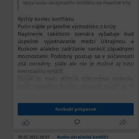
Vplyv rusko-ukrajinského konfliktu na finančné trhy
Rýchly koniec konfliktu
Putin nájde prijateľné východisko z krízy
Naplnenie takéhoto scenára vyžaduje buď
úspešné vyjednávanie medzi Ukrajinou a
Ruskom a/alebo zadržanie sankcií západnými
mocnosťami. Podobný postup sa v súčasnosti
zdá nereálny, stále ale nie je možné aj túto
eventualitu vylúčiť.
Pokiaľ by malo dôjsť k mierovému riešeniu,
budú centrálne banky schopné vrátiť sa k
svojej pôvodnej rétorike. V Európe sa ale
spomalí ekonomický rast a hrozilo by riziko
recesie, zapríčinenej predovšetkým chybami
Rozbaliť príspevok
Európskej centrálnej banky v oblasti úrokov a
nákupu aktív. Zároveň by stúpol dopyt po
komoditách z USA, Latinskej Ameriky a Číny.
30.05.2022, 08:07
Rusko-ukrajinský konflikt
Finančné trhy by uprednostňovali akcie z