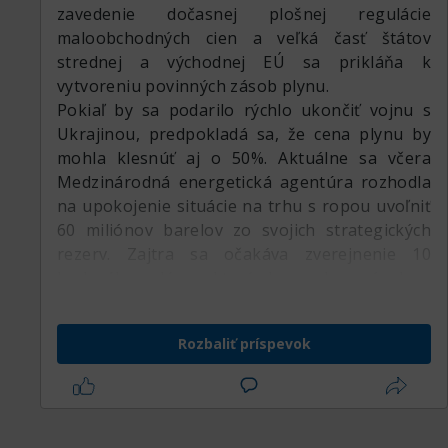
zavedenie dočasnej plošnej regulácie
maloobchodných cien a veľká časť štátov
strednej a východnej EÚ sa prikláňa k
vytvoreniu povinných zásob plynu.
Pokiaľ by sa podarilo rýchlo ukončiť vojnu s
Ukrajinou, predpokladá sa, že cena plynu by
mohla klesnúť aj o 50%. Aktuálne sa včera
Medzinárodná energetická agentúra rozhodla
na upokojenie situácie na trhu s ropou uvoľniť
60 miliónov barelov zo svojich strategických
rezerv. Zajtra sa očakáva zverejnenie 10
bodového plánu, ktorý by mal európskym
krajinám pomôcť znížiť závislosť od ruských
dodávok plynu.
Rozbaliť príspevok