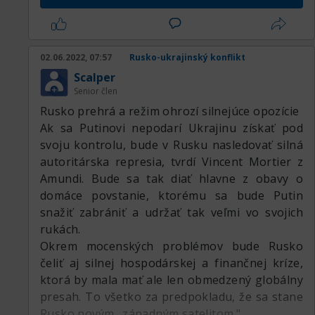
nevyspytateľnosti ruských trhov ocitnú v zatiaľ
nepreskúmaných vodách. Investori budú hľadať
kvalitné, overené investičné prostriedky, ktoré
02.06.2022, 07:57
Rusko-ukrajinský konflikt
im zaistia bezpečie v ich portfóliách. A nový
Scalper
úspech by mohli zaznamenať aj alternatívne
Senior člen
platidlá ako kryptomeny, ktoré by ťažili z
Rusko prehrá a režim ohrozí silnejúce opozície
odpojenia niektorých bánk od systému SWIFT.
Ak sa Putinovi nepodarí Ukrajinu získať pod
svoju kontrolu, bude v Rusku nasledovať silná
autoritárska represia, tvrdí Vincent Mortier z
Amundi. Bude sa tak diať hlavne z obavy o
domáce povstanie, ktorému sa bude Putin
snažiť zabrániť a udržať tak veľmi vo svojich
rukách.
Okrem mocenských problémov bude Rusko
čeliť aj silnej hospodárskej a finančnej kríze,
ktorá by mala mať ale len obmedzený globálny
presah. To všetko za predpokladu, že sa stane
Rusko novým „západným satelitom."