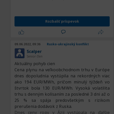
prístavov ešte viac prispeje k zvyšovaniu cien.
Nehovoriac o tom, že Nemecko pozastavilo
certifikáciu Nord stream 2 a spoločnosť
Rozbaliť príspevok
prepustila všetkých svojich 140 zamestnancov.
Na druhej strane práve obavy z rýchleho
prechodu na bezuhlíkové technológie výroby v
dôsledku vysokých cien a odchod
09.06.2022, 09:36
Rusko-ukrajinský konflikt
špekulatívnych investorov rapídne znížili ceny
Scalper
za uhlíkové emisie (EU ETS) na 68,849 EUR/t k
Senior člen
1.3.2022 pričom ešte 7.2. 2022 sa predávali za
Aktuálny pohyb cien
takmer 97 EUR/t.
Cena plynu na veľkoobchodnom trhu v Európe
dnes dopoludnia vystúpila na rekordných viac
ako 194 EUR/MWh, pričom minulý týždeň vo
štvrtok bola 130 EUR/MWh. Vysoká volatilita
trhu s denným kolísaním za posledné 3 dni až o
25 % sa spája predovšetkým s rizikom
prerušenia dodávok z Ruska.
Dnes ceny ropy v Ázii vystúpala na ďalšie