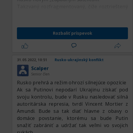
Takzvaný rozfragmentovaný, čiže roztrieštený
svet, môže nahrávať predovšetkým americkým
a ázijským aktívam. Mohlo by sa tak stať aj v
prípade tých európskych, ale to iba v prípade,
Rozbaliť príspevok
že nedôjde v Európe k hlbokej recesii.
31.05.2022, 10:51
Rusko-ukrajinský konflikt
Scalper
Senior člen
Rusko prehrá a režim ohrozí silnejúce opozície
Ak sa Putinovi nepodarí Ukrajinu získať pod
svoju kontrolu, bude v Rusku nasledovať silná
autoritárska represia, tvrdí Vincent Mortier z
Amundi. Bude sa tak diať hlavne z obavy o
domáce povstanie, ktorému sa bude Putin
snažiť zabrániť a udržať tak veľmi vo svojich
rukách.