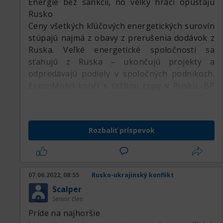
Energie bez sankcií, no veľký hráči opúšťajú
Rusko
Ceny všetkých kľúčových energetických surovín
stúpajú najmä z obavy z prerušenia dodávok z
Ruska. Veľké energetické spoločnosti sa
sťahujú z Ruska – ukončujú projekty a
odpredávajú podiely v spoločných podnikoch.
ExxonMobil končí s ťažbou ropy v Rusku, BP
chce odpredať podiely v spoločných firmách s
ruským Rosnefom, rovnako Equinor a Shell
odchádza z ruského trhu.
Rozbaliť príspevok
Koalícia štátov, ktoré sa postavili za Ukrajinu
neuvalila sankcie priamo na vývoz energií a ani
kľúčovú banku Gazprombank zatiaľ neodpojili
od systému SWIFT, no nie je vylúčené, že aj
07.06.2022, 08:55
Rusko-ukrajinský konflikt
toto rozhodnutie bude časom prehodnotené.
Scalper
Zástupcovia členských štátov EÚ sa v pondelok
Senior člen
večer stretli na mimoriadnom stretnutí Rady
Príde na najhoršie
pre energetiku v reakcii na vojenský konflikt