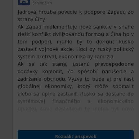
Senior člen
zhodnotiť svoje aktíva, pravdepodobne na
Jadrová hrozba povedie k podpore Západu zo
rozvíjajúcich sa trhoch. Populárne budú
strany Číny
bezpečné a predovšetkým likvidné aktíva ako
Ak Západ implementuje nové sankcie v snahe
hotovosť a drahé kovy.
riešiť konflikt civilizovanou formou a Čína ho v
tom podporí, mohlo by to donútiť Rusko
zastaviť vojnové akcie. Hoci by ruský politický
systém pretrval, ekonomika by zamrzla.
Ak sa tak stane, ustanú pravdepodobne
dodávky komodít, čo spôsobí narušenie a
zadržanie obchodu. Výzva to bude aj pre rast
globálnej ekonomiky, ktorý môže spomaliť
alebo sa úplne zastaviť. Rusko sa dostane do
systémovej finančného a ekonomického
úpadku, čoho dôsledkom by mohla byť nová
utečenecká kríza v Európe. Európa bude
musieť tiež adaptovať novú vojenskú doktrínu.
Bude pretrvávať tlak na trh s energiou a
Rozbaliť príspevok
finančné trhy sa kvôli systémovej nestabilite a