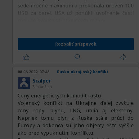
sedemročné maximum a prekonala úroveň 100
USD za barel. USA už ponúkli uvoľnenie časti
ropy zo svojich strategických rezerv.
Rozbaliť príspevok
08.06.2022, 07:48
Rusko-ukrajinský konflikt
Scalper
Senior člen
Ceny energetických komodít rastú
Vojenský konflikt na Ukrajine ďalej zvyšuje
ceny ropy, plynu, LNG, uhlia aj elektriny.
Napriek tomu plyn z Ruska stále prúdi do
Európy a dokonca sú jeho objemy ešte vyššie
ako pred vypuknutím konfliktu.