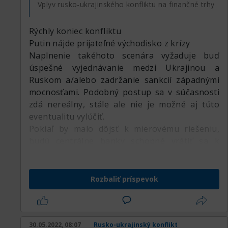
Vplyv rusko-ukrajinského konfliktu na finančné trhy
Rýchly koniec konfliktu
Putin nájde prijateľné východisko z krízy
Naplnenie takéhoto scenára vyžaduje buď
úspešné vyjednávanie medzi Ukrajinou a
Ruskom a/alebo zadržanie sankcií západnými
mocnosťami. Podobný postup sa v súčasnosti
zdá nereálny, stále ale nie je možné aj túto
eventualitu vylúčiť.
Pokiaľ by malo dôjsť k mierovému riešeniu,
budú centrálne banky schopné vrátiť sa k
svojej pôvodnej rétorike. V Európe sa ale
spomalí ekonomický rast a hrozilo by riziko
recesie, zapríčinenej predovšetkým chybami
Rozbaliť príspevok
Európskej centrálnej banky v oblasti úrokov a
nákupu aktív. Zároveň by stúpol dopyt po
komoditách z USA, Latinskej Ameriky a Číny.
30.05.2022, 08:07
Rusko-ukrajinský konflikt
Finančné trhy by uprednostňovali akcie z