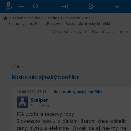
SK
Hlavná stránka
Trading_Discussion_Area
Economy_and_Politic_Review
Rusko-ukrajinský konflikt
Možnosti vlákna
Hľadať vo vlákne
Filter
Rusko-ukrajinský konflikt
13.06.2022, 07:51
Rusko-ukrajinský konflikt
Scalper
Senior člen
IEA uvoľnila rezervy ropy
Slovensko spolu s ďalšími štátmi chce oddeliť
ceny plynu a elektriny. Ozvali sa aj návrhy na