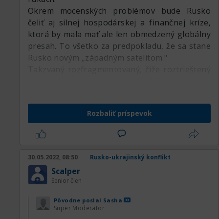
Okrem mocenských problémov bude Rusko
čeliť aj silnej hospodárskej a finančnej kríze,
ktorá by mala mať ale len obmedzený globálny
presah. To všetko za predpokladu, že sa stane
Rusko novým „západným satelitom."
Takzvaný rozfragmentovaný, čiže roztrieštený
svet, môže nahrávať predovšetkým americkým
a ázijským aktívam. Mohlo by sa tak stať aj v
prípade tých európskych, ale to iba v prípade,
Rozbaliť príspevok
že nedôjde v Európe k hlbokej recesii.
30.05.2022, 08:50
Rusko-ukrajinský konflikt
Scalper
Senior člen
Pôvodne poslal
Sasha
Super Moderator