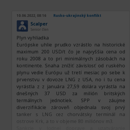
10.06.2022, 08:16
Rusko-ukrajinský konflikt
Scalper
Senior člen
Plyn vyhliadka
Európske uhlie prudko vzrástlo na historické
maximum 200 USD/t čo je najvyššia cena od
roku 2008 a to pri minimálnych zásobách na
kontinente. Snaha znížiť závislosť od ruského
plynu vedie Európu už tretí mesiac po sebe k
prvenstvu v dovoze LNG z USA, no i tu cena
vyrástla z z januára 27,59 dolára vyrástla na
dnešných 37 USD za milión britských
termálnych jednotiek. SPP v záujme
diverzifikácie zároveň objednala svoj prvý
tanker s LNG cez chorvátsky terminál na
ostrove Krk, a to v objeme 80 miliónov m3.
Sankcie v lodnej doprave a uzatváranie