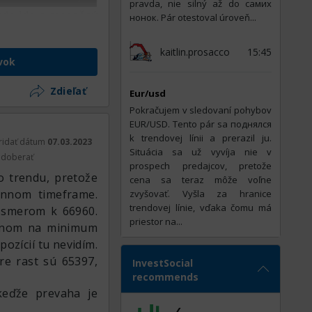
pravda, nie silný až do самих
ade ide o mesačný
нонок. Pár otestoval úroveň...
i 64402.81. Súdac
 sa s najväčšou
kaitlin.prosacco
15:45
vok
Zdieľať
Eur/usd
Pokračujem v sledovaní pohybov
EUR/USD. Tento pár sa поднялся
k trendovej línii a prerazil ju.
ridať dátum
07.03.2023
Situácia sa už vyvíja nie v
doberať
prospech predajcov, pretože
 trendu, pretože
cena sa teraz môže voľne
ennom timeframe.
zvyšovať. Vyšla za hranice
trendovej línie, vďaka čomu má
j smerom k 66960.
priestor na...
unom na minimum
ozícií tu nevidím.
re rast sú 65397,
InvestSocial
recommends
keďže prevaha je
klesajúca vlna z