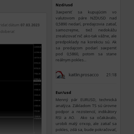
Nzd/usd
kom prípade bude
Закрепiť sa kupujúcim vo
m dobro.
valutovom páre NZDUSD nad
0,5890 nedarí, predajcovia zatiaľ,
ridať dátum
07.03.2023
samozrejme, tiež nedokážu
doberať
zrealizovať nič ako-tak vážne, ale
predpoklady na korekciu sú. Ak
sa predajcom podarí закрепiť
pod 0,5860, potom sa stane
reálnym pokles...
kaitlin.prosacco
21:18
Eur/usd
Menný pár EURUSD, technická
analýza. Základom TS sú úrovne
podpor a rezistencií, indikátory
RSI a AO. ​ Ako sa očakávalo,
urobili malý откор, ale zatiaľ sa
pokles, zdá sa, bude pokračovať,