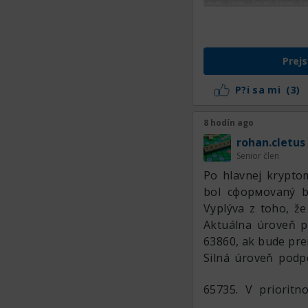
Rozhodol som sa r
interval na bitcoi
podľa štruktúry
Prejs
pravdepodobnosťou 
P?i sa mi
(3)
8 hodín ago
rohan.cletus
Senior člen
Po hlavnej krypto
bol сформovaný b
Vyplýva z toho, ž
Aktuálna úroveň 
63860, ak bude pre
Silná úroveň podp
65735. V prioritn
Teraz tu rozober