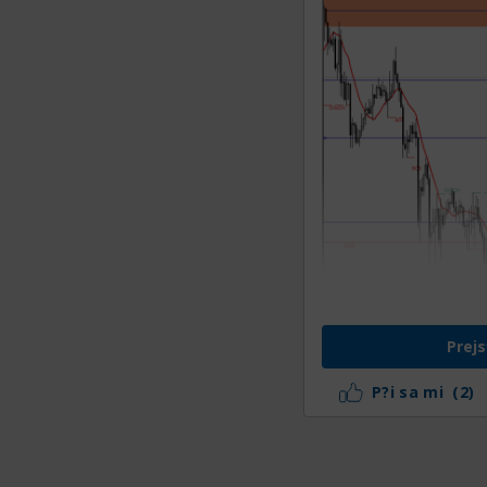
Prejs
На данный момент
P?i sa mi
(2)
kĺzavý priemer je p
možnosť закрепiť 
máme odpor, k kto
podľa situácie uvi