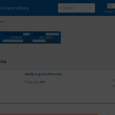
rúčané odkazy
Tmavý r
ena
ena
Analýza grafu Bitcoinu
P
Príspevky
585
O