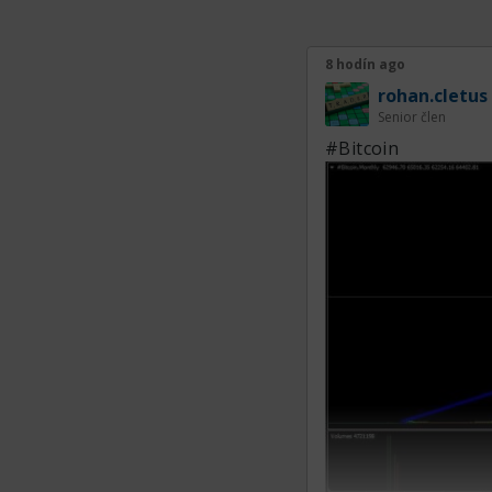
odísť pod úroveň 
možné očakávať ко
8 hodín ago
rohan.cletus
Senior člen
#Bitcoin