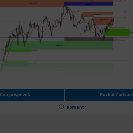
ť na príspevok
Rozbaliť príspe
 котировки биткоина вышли выше сопротивления на
Komentr
od kotáciami, čo podporuje severnú náladu bitcoina. Teda
sa nad úrovňou a v prípade úspechu pokračovať v po
rému môžu dôjsť, a toto сопротивление je na úrovni 
dí. Čo sa týka južnej cesty ako perspektívnej, tu je zja