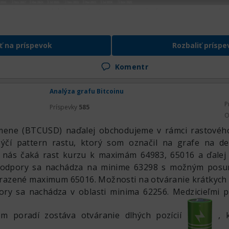
ozobrať vysoké časové rámce, a konkrétne v tomto príp
ne. Cena tohto inštrumentu sa teraz nachádza na úrovn
 tu máme zjavný dlhodobý rastový trend, ktorý
ť na príspevok
Rozbaliť príspe
obnoví po tejto klesajúcej korekcii.
Komentr
Analýza grafu Bitcoinu
P
Príspevky
585
O
mene (BTCUSD) naďalej obchodujeme v rámci rastového
ýčí pattern rastu, ktorý som označil na grafe na d
e nás čaká rast kurzu k maximám 64983, 65016 a ďale
podpory sa nachádza na minime 63298 s možným pos
razené maximum 65016. Možnosti na otváranie krátkych p
ory sa nachádza v oblasti minima 62256. Medzicieľmi p
om poradí zostáva otváranie dlhých pozícií
, 
áme korekčnú vlnu nadol na dennom grafe. Je to tá 