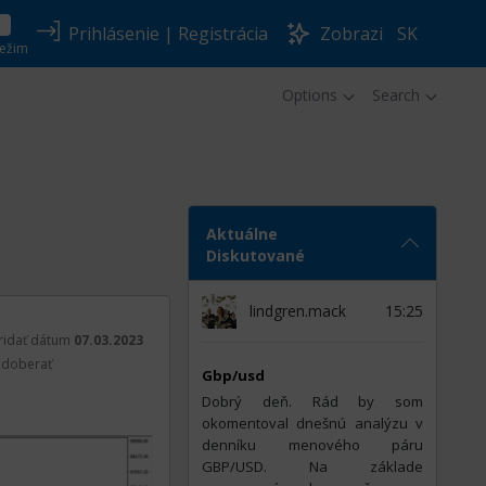
Prihlásenie
|
Registrácia
Zobrazi
SK
ežim
Options
Search
Aktuálne
Diskutované
lindgren.mack
15:25
ridať dátum
07.03.2023
doberať
Gbp/usd
Dobrý deň. Rád by som
okomentoval dnešnú analýzu v
denníku menového páru
GBP/USD. Na základe