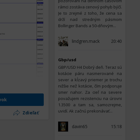
pozorovaní na dennom časovom
rámci zostáva cenový pohyb býčí.
Je to zrejmé z toho, že cena sa
drží nad stredným pásmom
Bollinger Bands a 50‑dňovým...
lindgren.mack
20:40
Gbp/usd
GBP/USD H4 Dobrý deň. Teraz sú
kotácie páru nasmerované na
sever a kĺzavý priemer je trochu
nižšie než kotácie, čím podporuje
smer nahor. Za cieľ na severe
považujem rezistenciu na úrovni
vok
1.3500 a tam sa, samozrejme,
 úrovni 64525 a
uvidí. Ak začnú prekonávať...
Zdieľať
 v tejto chvíli je
hybe nahor. Hore
davin65
15:18
66829 a ďalej sa
vne na to potrebné