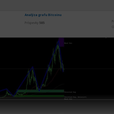
podpory a, samozrejme, s закреплением nižšie. V ta
тировки биткоина pri podpore na úrovni 62607. Všetký
Analýza grafu Bitcoinu
P
Príspevky
585
O