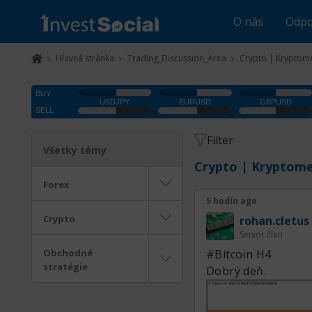
O nás
Odpo
Hlavná stránka
Trading_Discussion_Area
Crypto | Kryptom
Filter
Všetky témy
Crypto | Kryptom
Forex
5 hodín ago
Crypto
rohan.cletus
Senior člen
Obchodné
#Bitcoin Н4
stratégie
Dobrý deň.