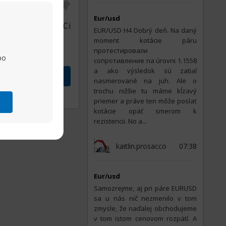
erať
Eur/usd
ním v Tatrách. Ci
EUR/USD Н4 Dobrý deň. Na daný
moment kotácie páru
протестировали
po
сопротивление na úrovni 1.1558
a ako výsledok sú zatiaľ
vok
nasmerované na juh. Ale o
trochu nižšie tu máme kĺzavý
Zdieľať
priemer a práve ten môže poslať
kotácie opäť smerom k
rezistencii. No a...
kaitlin.prosacco
07:38
Eur/usd
Samozrejme, aj pri páre EURUSD
sa u nás nič nezmenilo v tom
zmysle, že naďalej obchodujeme
v tom istom cenovom rozpätí. A