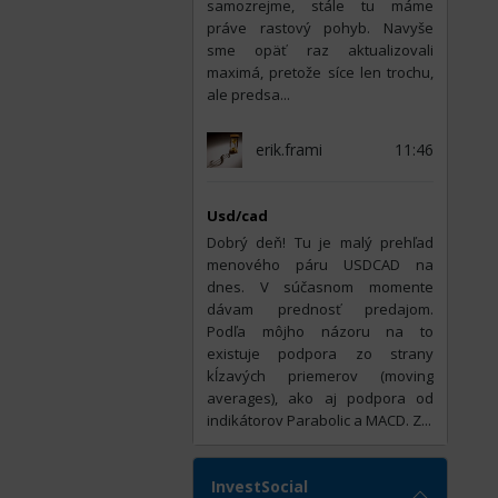
samozrejme, stále tu máme
práve rastový pohyb. Navyše
sme opäť raz aktualizovali
maximá, pretože síce len trochu,
ale predsa...
erik.frami
11:46
Usd/cad
Dobrý deň! Tu je malý prehľad
menového páru USDCAD na
dnes. V súčasnom momente
dávam prednosť predajom.
Podľa môjho názoru na to
existuje podpora zo strany
kĺzavých priemerov (moving
averages), ako aj podpora od
indikátorov Parabolic a MACD. Z...
InvestSocial