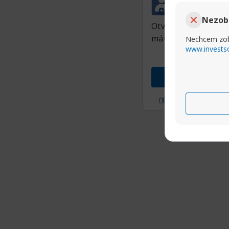
TamrisFX
Junior Member
Nezob
Otváram toto vlákn
máte miesta kde sa 
Nechcem zob
www.invests
Prejs
P?i sa mi