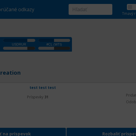
rúčané odkazy
Tmavý r
creation
test test test
Prida
Príspevky
31
Odob
ť na príspevok
Rozbaliť príspe