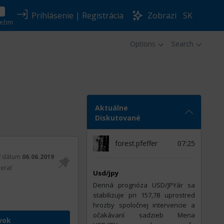
Prihlásenie
|
Registrácia
Zobrazi
SK
ežim
Options
Search
Aktuálne
Diskutované
forest.pfeffer
07:25
ť dátum
06.06.2019
erať
Usd/jpy
Denná prognóza USD/JPYár sa
stabilizuje pri 157,78 uprostred
hrozby spoločnej intervencie a
očakávaní sadzieb Mena
vok