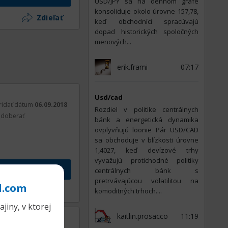
USD/JPY sa na dennom grafe
konsoliduje okolo úrovne 157,78,
Zdieľať
keď obchodníci spracúvajú
dopad historických spoločných
menových...
erik.frami
07:17
Usd/cad
ridať dátum
06.09.2018
Rozdiel v politike centrálnych
doberať
bánk a energetická dynamika
ovplyvňujú loonie Pár USD/CAD
sa obchoduje v blízkosti úrovne
1,4027, keď devízové trhy
vyvažujú protichodné politiky
vok
centrálnych bánk s
pretrvávajúcou volatilitou na
l.com
Zdieľať
komoditných trhoch....
jiny, v ktorej
kaitlin.prosacco
11:19
ť dátum
22.01.2020