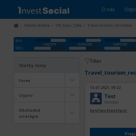
O nás
Odpo
Hlavná stránka
Off_topic_Talks
Travel_tourism_recreation
Filter
Všetky témy
Travel_tourism_re
Forex
15.07.2021, 09:22
Crypto
Test
Member
Obchodné
testtesttesttest
stratégie
Prejs