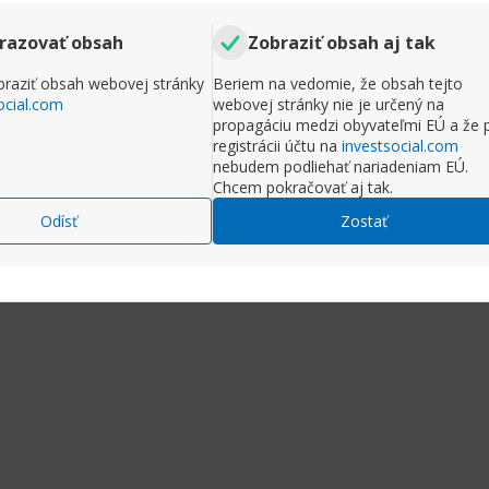
Príspevky
12
Odob
razovať obsah
Zobraziť obsah aj tak
o, lebo by ma zaujímalo, či máte skúsenosti s ubytova
radi vraciate alebo miesta, kde sa už urcite nevraátite
raziť obsah webovej stránky
Beriem na vedomie, že obsah tejto
ocial.com
webovej stránky nie je určený na
propagáciu medzi obyvateľmi EÚ a že 
registrácii účtu na
investsocial.com
ť na príspevok
Rozbaliť príspe
nebudem podliehať nariadeniam EÚ.
Chcem pokračovať aj tak.
Komentr
Odísť
Zostať