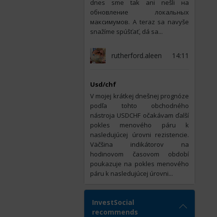
dnes sme tak ani nešli на
обновление локальных
максимумов. A teraz sa navyše
snažíme spúšťať, dá sa...
rutherford.aleen
14:11
Usd/chf
V mojej krátkej dnešnej prognóze
podľa tohto obchodného
nástroja USDCHF očakávam ďalší
pokles menového páru k
nasledujúcej úrovni rezistencie.
Väčšina indikátorov na
hodinovom časovom období
poukazuje na pokles menového
páru k nasledujúcej úrovni...
InvestSocial
recommends