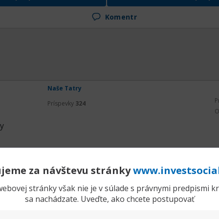
Komentr
Naše Tatry
P
Príspevky
324
O
y
ť na príspevok
Rozbaliť príspe
jeme za návštevu stránky
www.investsocia
Komentr
ebovej stránky však nie je v súlade s právnymi predpismi kra
sa nachádzate. Uveďte, ako chcete postupovať
Naše Tatry
Prida