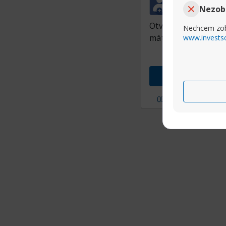
TamrisFX
Nezob
Junior Member
Otváram toto vlákn
Nechcem zob
máte miesta kde sa 
www.invests
Prejs
P?i sa mi