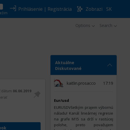
Prihlásenie
|
Registrácia
Zobrazi
SK
ežim
Options
Search
Aktuálne
Diskutované
kaitlin.prosacco
17:19
ť dátum
06.06.2019
erať
Eur/usd
EURUSDVšetkým prajem výbornú
náladu! Kanál lineárnej regresie
na grafe M15 sa drží v rastúcej
polohe, preto považujem
vok