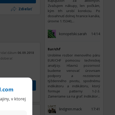
kupujúcich za aktívnych.
Zvažujem nákupy, len počkám,
Zdieľať
kým trh urobí korekciu. Po
dosiahnutí dolnej hranice kanála,
úrovne 1.15340,...
konopelski.sarah
14:14
Eur/chf
ridať dátum
06.09.2018
Urobíme rozbor menového páru
doberať
EUR/CHF pomocou technickej
analýzy. Hlavnú pozornosť
budeme venovať úrovniam
podpory a rezistencie
týždenného pivotu, spodnému
vok
indikátoru a indikátoru, ktorý
l.com
formuje patterny 1-2-3.
Zdieľať
Zameriame sa na graf. Indikátor...
jiny, v ktorej
lindgren.mack
17:41
ť dátum
22.01.2020