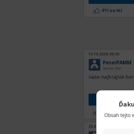
P?i sa mi
13.10.2020, 09:26
PeterPAMM
Senior člen
nase najkrajsie hor
Prejs
Ďaku
P?i sa mi
Obsah tejto w
22.01.2020, 13:22