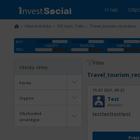
O nás
Odpo
Hlavná stránka
Off_topic_Talks
Travel_tourism_recreation
Filter
Všetky témy
Travel_tourism_re
Forex
15.07.2021, 09:22
Crypto
Test
Member
Obchodné
testtesttesttest
stratégie
Prejs