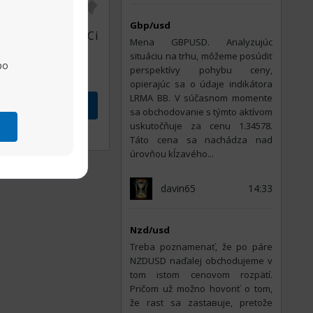
erať
Gbp/usd
ním v Tatrách. Ci
Mena GBPUSD. Analyzujúc
situáciu na trhu, môžeme posúdiť
po
perspektívy pohybu ceny,
opierajúc sa o údaje indikátora
LRMA BB. V súčasnom momente
vok
sa obchodovanie s týmto aktívom
uskutočňuje za cenu 1.34578.
Zdieľať
Táto cena sa nachádza nad
úrovňou kĺzavého...
davin65
14:33
Nzd/usd
Treba poznamenať, že po páre
NZDUSD naďalej obchodujeme v
tom istom cenovom rozpätí.
Pričom už možno hovoriť o tom,
že rast sa zastавuje, pretože