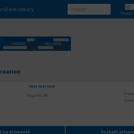
rúčané odkazy
Tmavý r
creation
test test test
Prida
Príspevky
31
Odob
ť na príspevok
Rozbaliť príspe