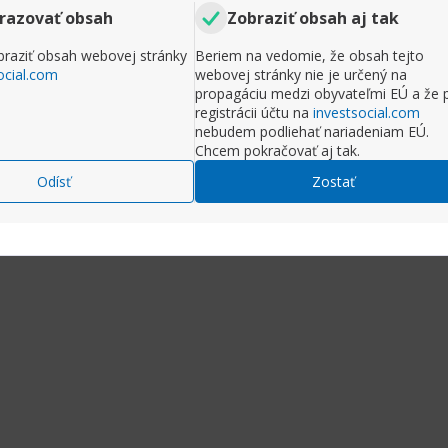
Príspevky
12
razovať obsah
Zobraziť obsah aj tak
Odob
o, lebo by ma zaujímalo, či máte skúsenosti s ubytova
raziť obsah webovej stránky
Beriem na vedomie, že obsah tejto
radi vraciate alebo miesta, kde sa už urcite nevraátite
ocial.com
webovej stránky nie je určený na
propagáciu medzi obyvateľmi EÚ a že 
registrácii účtu na
investsocial.com
nebudem podliehať nariadeniam EÚ.
ť na príspevok
Chcem pokračovať aj tak.
Rozbaliť príspe
Odísť
Zostať
Komentr