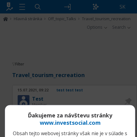
SK
Hlavná stránka
Off_topic_Talks
Travel_tourism_recreation
Options
Search
Filter
Travel_tourism_recreation
15.07.2021, 09:22
test test test
Test
Member
testtesttesttest
Ďakujeme za návštevu stránky
www.investsocial.com
Obsah tejto webovej stránky však nie je v súlade s
Prejsť na príspevok
Rozbaliť príspevok