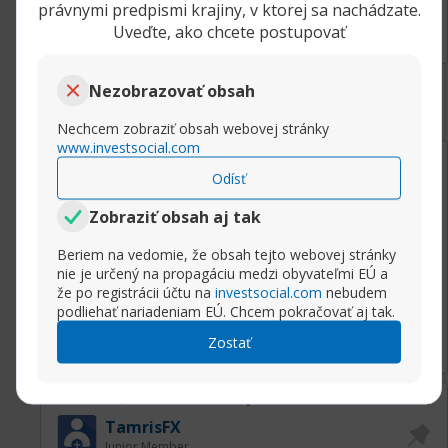
právnymi predpismi krajiny, v ktorej sa nachádzate.
Uveďte, ako chcete postupovať
Nezobrazovať obsah
Nechcem zobraziť obsah webovej stránky
www.investsocial.com
13.10.2020, 09:26
Naše Tatry
Odísť
PeterPAMM
Senior člen
Zobraziť obsah aj tak
nase najkrajsie hory
Beriem na vedomie, že obsah tejto webovej stránky
nie je určený na propagáciu medzi obyvateľmi EÚ a
že po registrácii účtu na
investsocial.com
nebudem
Prejsť na príspevok
Rozbaliť príspevok
podliehať nariadeniam EÚ. Chcem pokračovať aj tak.
Zostať
22.01.2020, 13:22
Naše Tatry
TamrisFX
Junior Member