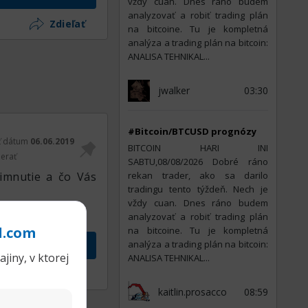
vždy cuan. Dnes ráno budem
analyzovať a robiť trading plán
Zdieľať
na bitcoine. Tu je kompletná
analýza a trading plán na bitcoin:
ANALISA TEHNIKAL...
jwalker
03:30
#Bitcoin/BTCUSD prognózy
ť dátum
06.06.2019
BITCOIN HARI INI
erať
SABTU,08/08/2026 Dobré ráno
šimnutie a čo Vás
rekan trader, ako sa darilo
tradingu tento týždeň. Nech je
vždy cuan. Dnes ráno budem
analyzovať a robiť trading plán
l.com
na bitcoine. Tu je kompletná
analýza a trading plán na bitcoin:
vok
jiny, v ktorej
ANALISA TEHNIKAL...
Zdieľať
kaitlin.prosacco
08:59