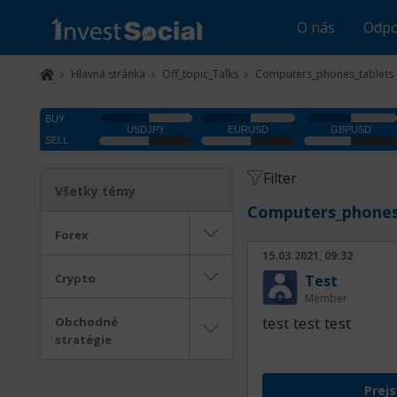
O nás
Odpo
Hlavná stránka
Off_topic_Talks
Computers_phones_tablets
Filter
Všetky témy
Computers_phones
Forex
15.03.2021, 09:32
Crypto
Test
Member
Obchodné
test test test
stratégie
Prejs