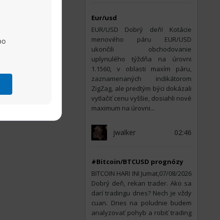
Eur/usd
EUR/USD Dobrý deň! Kotácie
menového páru EUR/USD
po
ukončili obchodovanie
uplynulého týždňa na úrovni
1.1560, v oblasti maxím páru,
zaznamenaných indikátorom
ZigZag, ale predtým býci dokázali
vytlačiť cenu vyššie, dosiahli nové
maximum na úrovni...
jwalker
02:46
#Bitcoin/BTCUSD prognózy
BITCOIN HARI INI Jumat,07/08/2026
Dobrý deň, rekan trader. Ako sa
darí tradingu dnes? Nech je vždy
cuan. Dnes na poludnie budem
analyzovať pohyb a robiť trading