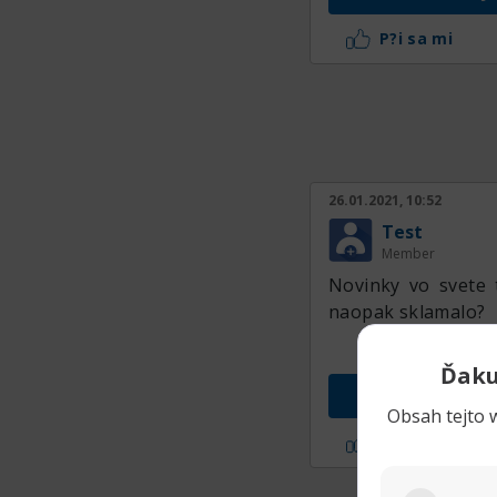
P?i sa mi
26.01.2021, 10:52
Test
Member
Novinky vo svete 
naopak sklamalo?
Ďaku
Prejs
Obsah tejto w
P?i sa mi