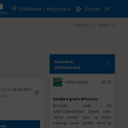
Prihlásenie
|
Registrácia
Zobrazi
SK
ežim
Options
Search
Aktuálne
Diskutované
rohan.cletus
03:25
ť dátum
06.06.2019
erať
Analýza grafu Bitcoinu
BITCOIN HARI INI
SABTU,08/08/2026 Dobré ráno
rekan trader, ako sa darilo
tradingu tento týždeň. Nech je
vok