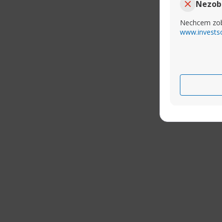
Nezob
Nechcem zob
www.invests