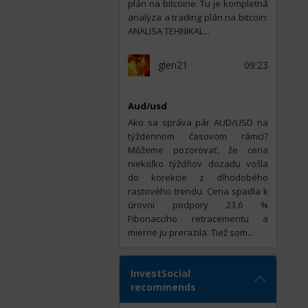
plán na bitcoine. Tu je kompletná
analýza a trading plán na bitcoin:
ANALISA TEHNIKAL...
glen21
09:23
Aud/usd
Ako sa správa pár AUD/USD na
týždennom časovom rámci?
Môžeme pozorovať, že cena
niekoľko týždňov dozadu vošla
do korekcie z dlhodobého
rastového trendu. Cena spadla k
úrovni podpory 23.6 %
Fibonacciho retracementu a
mierne ju prerazila. Tiež som...
InvestSocial
recommends