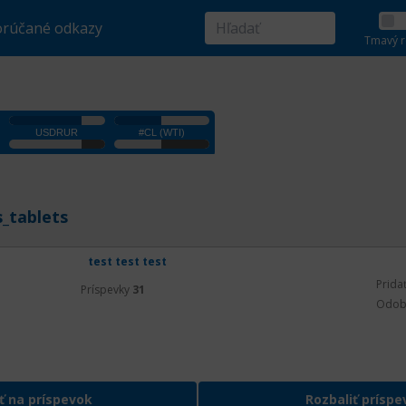
rúčané odkazy
Tmavý r
_tablets
test test test
Prida
Príspevky
31
Odob
ť na príspevok
Rozbaliť príspe