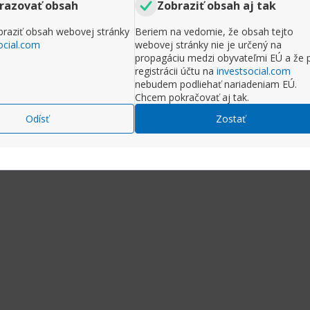
razovať obsah
Zobraziť obsah aj tak
raziť obsah webovej stránky
Beriem na vedomie, že obsah tejto
ocial.com
webovej stránky nie je určený na
propagáciu medzi obyvateľmi EÚ a že 
registrácii účtu na
investsocial.com
nebudem podliehať nariadeniam EÚ.
Chcem pokračovať aj tak.
Odísť
Zostať