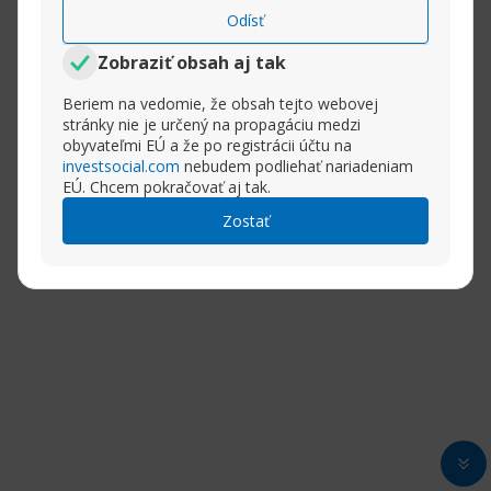
Odísť
Zobraziť obsah aj tak
Beriem na vedomie, že obsah tejto webovej
stránky nie je určený na propagáciu medzi
obyvateľmi EÚ a že po registrácii účtu na
investsocial.com
nebudem podliehať nariadeniam
EÚ. Chcem pokračovať aj tak.
Zostať