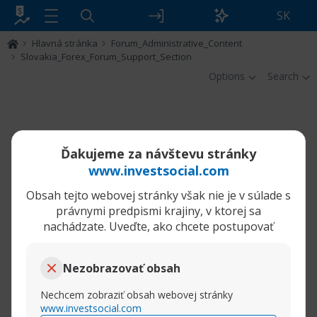
SK
Hlavná stránka
Forum_Administrative_Content
Slovakia_Forex_Forum_Support_Section
Options
Search
Ďakujeme za návštevu stránky
www.investsocial.com
Obsah tejto webovej stránky však nie je v súlade s
právnymi predpismi krajiny, v ktorej sa
nachádzate. Uveďte, ako chcete postupovať
Nezobrazovať obsah
Nechcem zobraziť obsah webovej stránky
www.investsocial.com