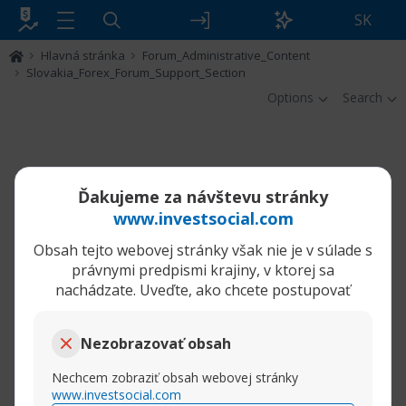
SK
Hlavná stránka
Forum_Administrative_Content
Slovakia_Forex_Forum_Support_Section
Options
Search
Ďakujeme za návštevu stránky
www.investsocial.com
Obsah tejto webovej stránky však nie je v súlade s
právnymi predpismi krajiny, v ktorej sa
nachádzate. Uveďte, ako chcete postupovať
Nezobrazovať obsah
Nechcem zobraziť obsah webovej stránky
www.investsocial.com