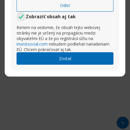
Odísť
Zobraziť obsah aj tak
Beriem na vedomie, že obsah tejto webovej
stránky nie je určený na propagáciu medzi
obyvateľmi EÚ a že po registrácii účtu na
investsocial.com
nebudem podliehať nariadeniam
EÚ. Chcem pokračovať aj tak.
Zostať