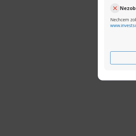
Nezob
Nechcem zob
www.invests