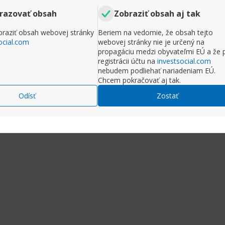
razovať obsah
Zobraziť obsah aj tak
raziť obsah webovej stránky
Beriem na vedomie, že obsah tejto
ocial.com
webovej stránky nie je určený na
propagáciu medzi obyvateľmi EÚ a že 
registrácii účtu na
investsocial.com
nebudem podliehať nariadeniam EÚ.
Chcem pokračovať aj tak.
Odísť
Zostať