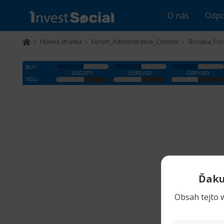
O nás
Odpo
Hlavná stránka
Forum_Administrative_Content
Slovakia_Fo
Ďaku
Obsah tejto w