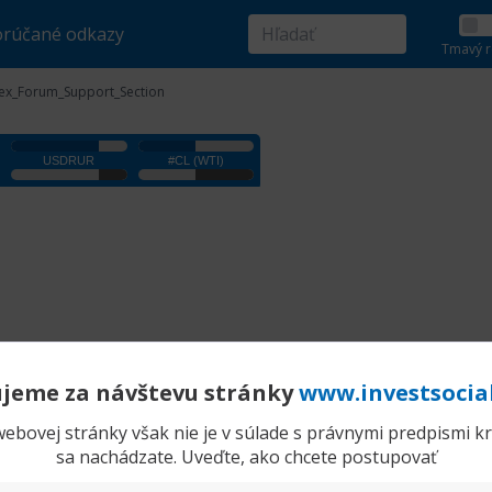
rúčané odkazy
Tmavý r
rex_Forum_Support_Section
jeme za návštevu stránky
www.investsocia
ebovej stránky však nie je v súlade s právnymi predpismi kra
sa nachádzate. Uveďte, ako chcete postupovať