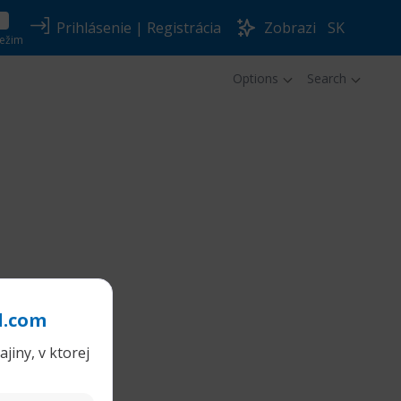
Prihlásenie
|
Registrácia
Zobrazi
SK
ežim
Options
Search
l.com
jiny, v ktorej