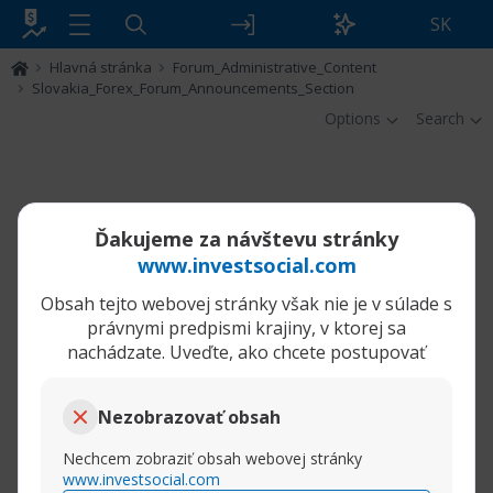
SK
Hlavná stránka
Forum_Administrative_Content
Slovakia_Forex_Forum_Announcements_Section
Options
Search
Ďakujeme za návštevu stránky
www.investsocial.com
Obsah tejto webovej stránky však nie je v súlade s
právnymi predpismi krajiny, v ktorej sa
nachádzate. Uveďte, ako chcete postupovať
Nezobrazovať obsah
Nechcem zobraziť obsah webovej stránky
www.investsocial.com