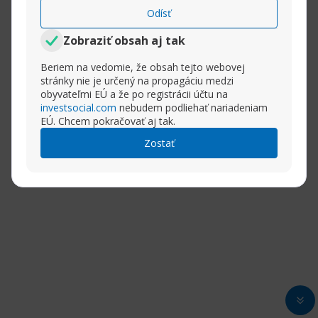
Odísť
Zobraziť obsah aj tak
Beriem na vedomie, že obsah tejto webovej
stránky nie je určený na propagáciu medzi
obyvateľmi EÚ a že po registrácii účtu na
investsocial.com
nebudem podliehať nariadeniam
EÚ. Chcem pokračovať aj tak.
Zostať