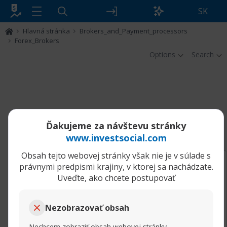
SK
Hlavná stránka
Brokers_and_Payment_processors
Forex_Brokers
Options
Search
Filter
Ďakujeme za návštevu stránky
Forex_Brokers
www.investsocial.com
Obsah tejto webovej stránky však nie je v súlade s
04.06.2025, 00:17
Test, just a XRumer 23 StrongAI test...
právnymi predpismi krajiny, v ktorej sa nachádzate.
Jerrymub
Uveďte, ako chcete postupovať
Junior Member
Test, just a XRumer 23 StrongAI test!
Nezobrazovať obsah
Hello.
Nechcem zobraziť obsah webovej stránky