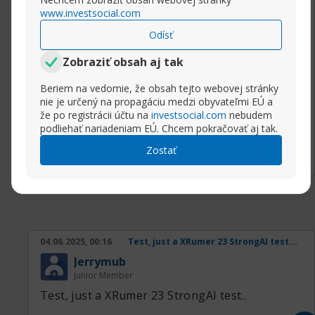
www.investsocial.com
This post was created with XRumer 23
Odísť
StrongAI.
Zobraziť obsah aj tak
Good luck :)
Beriem na vedomie, že obsah tejto webovej stránky
nie je určený na propagáciu medzi obyvateľmi EÚ a
že po registrácii účtu na
investsocial.com
nebudem
podliehať nariadeniam EÚ. Chcem pokračovať aj tak.
Prejsť na príspevok
Rozbaliť príspevok
Zostať
04.06.2025, 00:16
Test, just a XRumer 23 StrongAI test...
Jerrymub
Junior Member
Test, just a XRumer 23 StrongAI test..