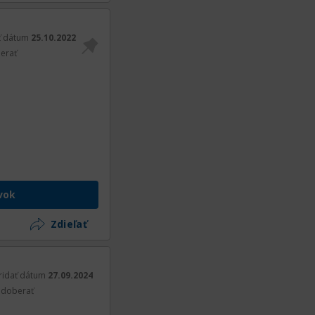
ť dátum
25.10.2022
erať
vok
Zdieľať
ridať dátum
27.09.2024
doberať