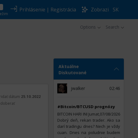
Prihlásenie
|
Registrácia
Zobrazi
SK
ežim
Options
Search
Aktuálne
Diskutované
jwalker
02:46
ridať dátum
25.10.2022
doberať
#Bitcoin/BTCUSD prognózy
BITCOIN HARI INI Jumat,07/08/2026
Dobrý deň, rekan trader. Ako sa
darí tradingu dnes? Nech je vždy
cuan. Dnes na poludnie budem