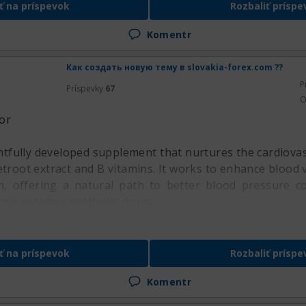
ť na príspevok
Rozbaliť príspe
Komentr
Как создать новую тему в slovakia-forex.com ??
P
Príspevky
67
O
or
htfully developed supplement that nurtures the cardiova
etroot extract and B vitamins. It works to enhance blood v
n, offering a natural path to better blood pressure co
hose avoiding synthetic drugs.
ť na príspevok
Rozbaliť príspe
Komentr