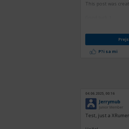
This post was crea
Good luck :)
Prejs
P?i sa mi
04.06.2025, 00:16
Jerrymub
Junior Member
Test, just a XRumer