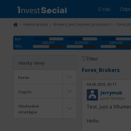
O nás
Odpo
Hlavná stránka
Brokers_and_Payment_processors
Forex_B
Filter
Všetky témy
Forex_Brokers
Forex
04.06.2025, 00:17
Crypto
Jerrymub
Junior Member
Obchodné
Test, just a XRumer
stratégie
Hello.