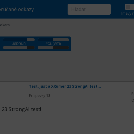
rúčané odkazy
Tmavý r
rokers
Test, just a XRumer 23 StrongAI test...
P
Príspevky
18
O
 23 StrongAI test!