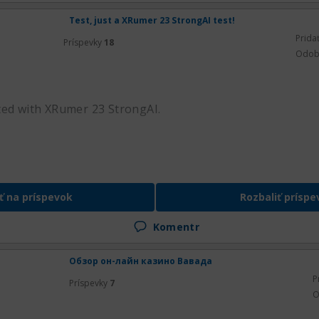
Test, just a XRumer 23 StrongAI test!
Prida
Príspevky
18
Odob
ted with XRumer 23 StrongAI.
ť na príspevok
Rozbaliť príspe
Komentr
Обзор он-лайн казино Вавада
P
Príspevky
7
O