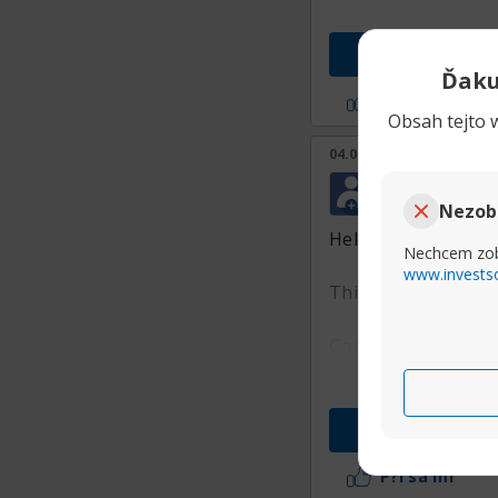
Prejs
Ďaku
P?i sa mi
Obsah tejto w
04.06.2025, 00:14
Jerrymub
Junior Member
Nezob
Hello!
Nechcem zob
www.invests
This post was crea
Good luck :)
Prejs
P?i sa mi