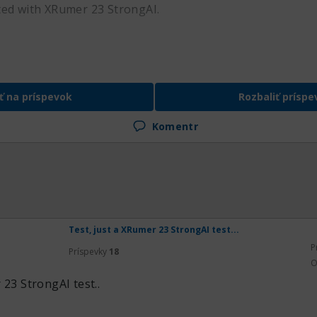
ted with XRumer 23 StrongAI.
ť na príspevok
Rozbaliť príspe
Komentr
Test, just a XRumer 23 StrongAI test...
P
Príspevky
18
O
 23 StrongAI test..