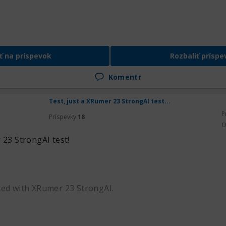
ť na príspevok
Rozbaliť príspe
Komentr
Test, just a XRumer 23 StrongAI test...
P
Príspevky
18
O
 23 StrongAI test!
ted with XRumer 23 StrongAI.