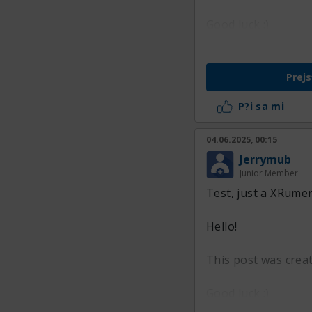
Good luck :)
Prejs
P?i sa mi
04.06.2025, 00:15
Jerrymub
Junior Member
Test, just a XRumer
Hello!
This post was crea
Good luck :)