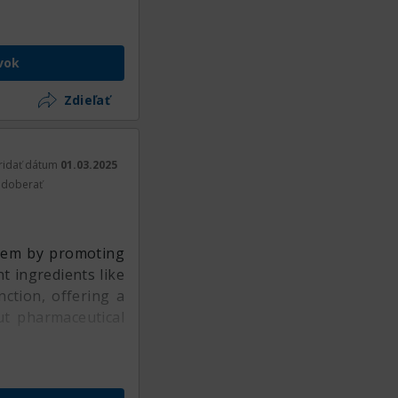
vok
Zdieľať
ridať dátum
01.03.2025
doberať
stem by promoting
t ingredients like
ction, offering a
ut pharmaceutical