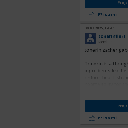
Prejs
P?i sa mi
04.03.2025, 19:47
tonerinflert
Member
tonerin zacher gab
Tonerin is a thoug
ingredients like be
reduce heart strai
heart vitality for t
Prejs
P?i sa mi