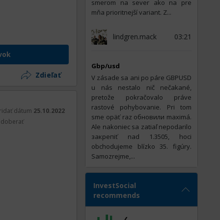
smerom na sever ako na pre
mňa prioritnejší variant. Z...
lindgren.mack
03:21
vok
Gbp/usd
Zdieľať
V zásade sa ani po páre GBPUSD
u nás nestalo nič nečakané,
pretože pokračovalo práve
rastové pohybovanie. Pri tom
ridať dátum
25.10.2022
sme opäť raz обновили maximá.
doberať
Ale nakoniec sa zatiaľ nepodarilo
закрепiť nad 1.3505, hoci
obchodujeme blízko 35. figúry.
Samozrejme,...
InvestSocial
recommends