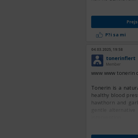
Prejs
P?i sa mi
04.03.2025, 19:58
tonerinflert
Member
www www tonerin 
Tonerin is a natur
healthy blood press
hawthorn and garli
gentle alternative
intervention.