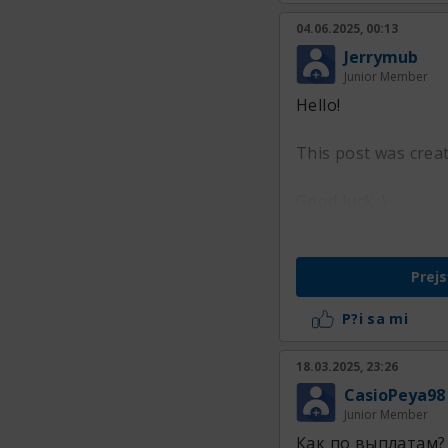
04.06.2025, 00:13
Jerrymub
Junior Member
Hello!
This post was crea
Good luck :)
Prejs
P?i sa mi
18.03.2025, 23:26
CasioPeya98
Junior Member
Как по выплатам?