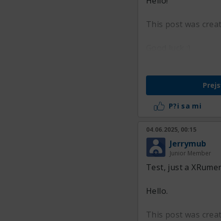
Hello!
This post was crea
Good luck :)
Prejs
P?i sa mi
04.06.2025, 00:15
Jerrymub
Junior Member
Test, just a XRumer
Hello.
This post was crea