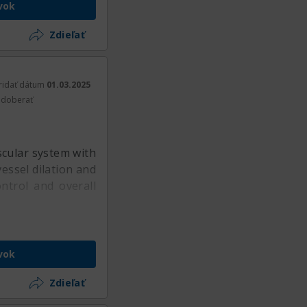
vok
Zdieľať
ridať dátum
01.03.2025
doberať
scular system with
essel dilation and
ntrol and overall
vok
Zdieľať