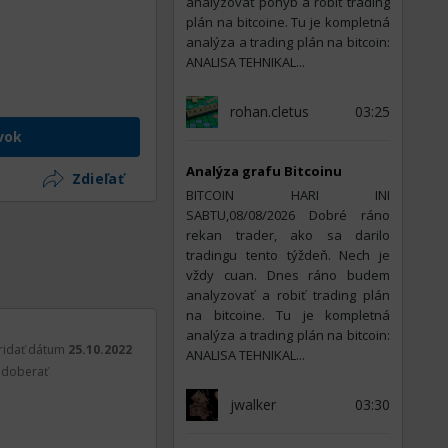
analyzovať pohyb a robiť trading
plán na bitcoine. Tu je kompletná
analýza a trading plán na bitcoin:
ANALISA TEHNIKAL...
rohan.cletus
03:25
vok
Analýza grafu Bitcoinu
Zdieľať
BITCOIN HARI INI
SABTU,08/08/2026 Dobré ráno
rekan trader, ako sa darilo
tradingu tento týždeň. Nech je
vždy cuan. Dnes ráno budem
analyzovať a robiť trading plán
na bitcoine. Tu je kompletná
analýza a trading plán na bitcoin:
ridať dátum
25.10.2022
ANALISA TEHNIKAL...
doberať
jwalker
03:30