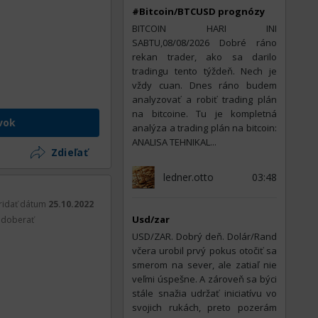
#Bitcoin/BTCUSD prognózy
BITCOIN HARI INI
SABTU,08/08/2026 Dobré ráno
rekan trader, ako sa darilo
tradingu tento týždeň. Nech je
vždy cuan. Dnes ráno budem
analyzovať a robiť trading plán
na bitcoine. Tu je kompletná
vok
analýza a trading plán na bitcoin:
ANALISA TEHNIKAL...
Zdieľať
ledner.otto
03:48
ridať dátum
25.10.2022
Usd/zar
doberať
USD/ZAR. Dobrý deň. Dolár/Rand
včera urobil prvý pokus otočiť sa
smerom na sever, ale zatiaľ nie
veľmi úspešne. A zároveň sa býci
stále snažia udržať iniciatívu vo
svojich rukách, preto pozerám