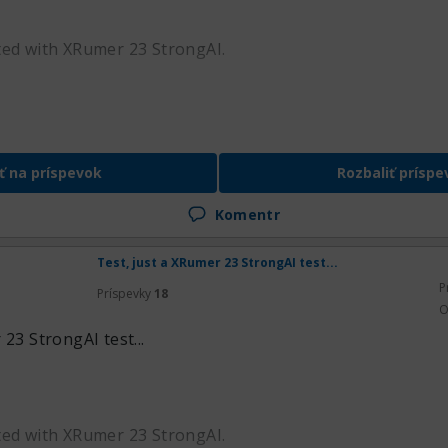
ted with XRumer 23 StrongAI.
ť na príspevok
Rozbaliť príspe
Komentr
Test, just a XRumer 23 StrongAI test...
P
Príspevky
18
O
 23 StrongAI test...
ted with XRumer 23 StrongAI.