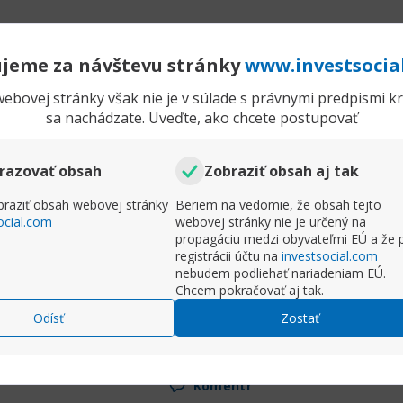
ť na príspevok
Rozbaliť príspe
jeme za návštevu stránky
www.investsocia
Komentr
ebovej stránky však nie je v súlade s právnymi predpismi kra
sa nachádzate. Uveďte, ako chcete postupovať
Test, just a XRumer 23 StrongAI test...
Prida
Príspevky
18
Odob
razovať obsah
Zobraziť obsah aj tak
raziť obsah webovej stránky
Beriem na vedomie, že obsah tejto
ocial.com
webovej stránky nie je určený na
ted with XRumer 23 StrongAI.
propagáciu medzi obyvateľmi EÚ a že 
registrácii účtu na
investsocial.com
nebudem podliehať nariadeniam EÚ.
Chcem pokračovať aj tak.
Odísť
Zostať
ť na príspevok
Rozbaliť príspe
Komentr