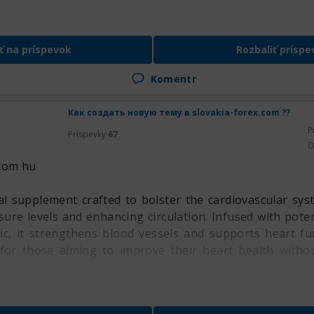
ť na príspevok
Rozbaliť príspe
Komentr
Как создать новую тему в slovakia-forex.com ??
P
Príspevky
67
O
com hu
al supplement crafted to bolster the cardiovascular sy
ure levels and enhancing circulation. Infused with poten
c, it strengthens blood vessels and supports heart fun
 for those aiming to improve their heart health witho