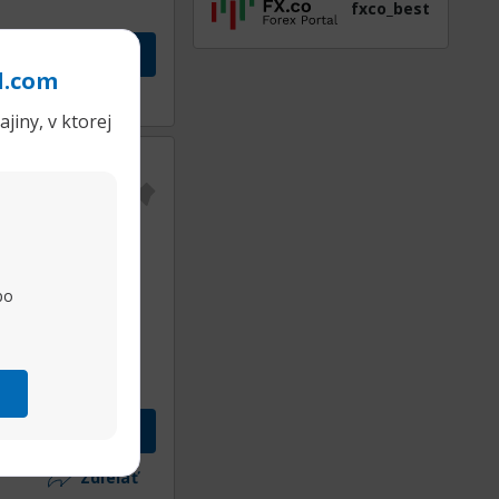
fxco_best
vok
l.com
Zdieľať
jiny, v ktorej
ť dátum
25.10.2022
erať
po
vok
Zdieľať