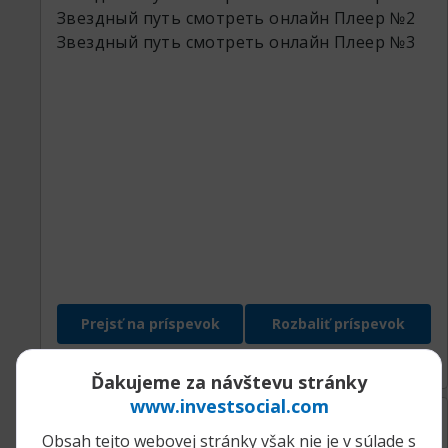
Звездный путь смотреть онлайн
Плеер №2
Звездный путь смотреть онлайн
Плеер №3
Prejsť na príspevok
Rozbaliť príspevok
Ďakujeme za návštevu stránky
www.investsocial.com
07.09.2024, 16:40
[звездный путь] vk звездный путь смотреть онлайн в хорошем качестве
Obsah tejto webovej stránky však nie je v súlade s
aadmindebugdebug