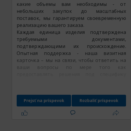
какие объемы вам необходимы - от
небольших закупок до масштабных
поставок, мы гарантируем своевременную
реализацию вашего заказа.
Каждая единица изделия подтверждена
требуемыми документами,
подтверждающими их происхождение.
Опытная поддержка - наша визитная
карточка – мы на связи, чтобы ответить на
ваши вопросы по мере того как
предоставлять решения под специфику
вашего бизнеса.
Доверьте потребности вашего бизнеса
специалистам РедМетСплав и убедитесь в
Prejsť na príspevok
Rozbaliť príspevok
гибкости нашего предложения
оставляемая продукция: