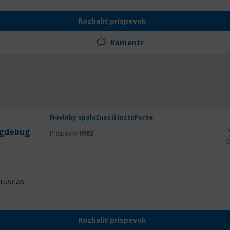
Rozbaliť príspevok
Komentr
Novinky spoločnosti InstaForex
P
gdebug
Príspevky
9982
O
muscas
Rozbaliť príspevok