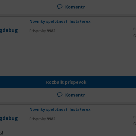
Komentr
Novinky spoločnosti InstaForex
P
gdebug
Príspevky
9982
O
Rozbaliť príspevok
Komentr
Novinky spoločnosti InstaForex
P
gdebug
Príspevky
9982
O
s!