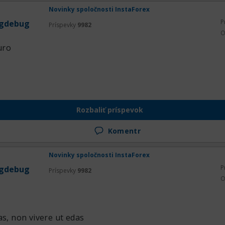
Novinky spoločnosti InstaForex
P
gdebug
Príspevky
9982
O
uro
Rozbaliť príspevok
Komentr
Novinky spoločnosti InstaForex
P
gdebug
Príspevky
9982
O
as, non vivere ut edas