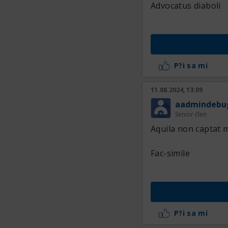
Advocatus diaboli
P?i sa mi
11.08.2024, 13:09
aadmindebu
Senior člen
Aquila non captat 
Fac-simile
P?i sa mi