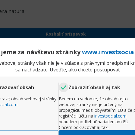
era natura
Rozbaliť príspevok
Komentr
jeme za návštevu stránky
www.investsocia
Novinky spoločnosti InstaForex
ebovej stránky však nie je v súlade s právnymi predpismi kra
P
gdebug
sa nachádzate. Uveďte, ako chcete postupovať
Príspevky
9982
O
on erubescit
razovať obsah
Zobraziť obsah aj tak
, aut nihil
raziť obsah webovej stránky
Beriem na vedomie, že obsah tejto
ocial.com
webovej stránky nie je určený na
propagáciu medzi obyvateľmi EÚ a že 
registrácii účtu na
investsocial.com
Rozbaliť príspevok
nebudem podliehať nariadeniam EÚ.
Chcem pokračovať aj tak.
Komentr