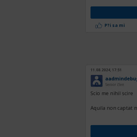
P?i sa mi
11.08.2024, 17:51
aadmindebu
Senior člen
Scio me nihil scire
Aquila non captat 