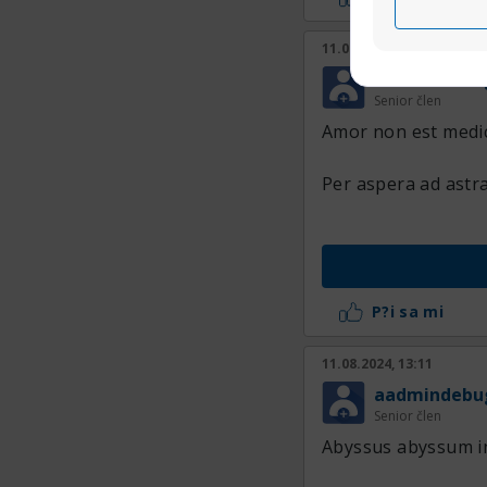
11.08.2024, 13:14
aadmindebu
Senior člen
Amor non est medic
Per aspera ad astr
P?i sa mi
11.08.2024, 13:11
aadmindebu
Senior člen
Abyssus abyssum i