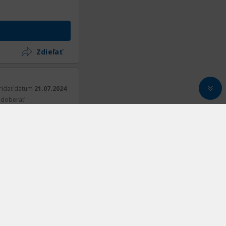
Zdieľať
ridať dátum
21.07.2024
doberať
Zdieľať