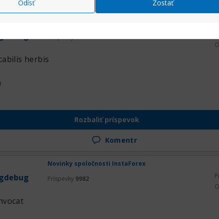
Odísť
Zostať
Novinky spoločnosti InstaForex
P
gdebug
Príspevky
9982
O
abilis herbis
a
Rozbaliť príspevok
Komentr
Novinky spoločnosti InstaForex
P
gdebug
Príspevky
9982
O
nvocat