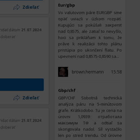
Eur/gbp
Zdieľať
Vo valutovom páre EURGBP sme
opäť uviazli v úzkom rozpätí.
Kupujúci sa pokúšali закрепiť
ridať dátum
21.07.2024
nad 0,8575, ale zatiaľ to nevyšlo,
doberať
hoci sa prikláňam k tomu, že
práve k realizácii tohto plánu
pristúpia po ukončení flatu. Po
upevnení nad 0,8575-0,8590 sa...
brown.hermann
15:58
Gbp/chf
Zdieľať
GBP/CHF Sobotná technická
analýza páru na 5-minútovom
grafe. Krátkodobo. Tu je cena na
úrovni 1,0939: отработала
ridať dátum
21.07.2024
максимум ТФ a odtiaľ sa
doberať
skorigovala nadol. Síl vystačilo
len po stred trendu. Od úrovne