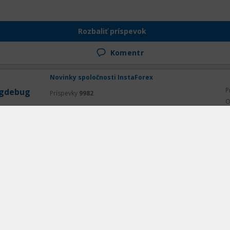
Rozbaliť príspevok
Komentr
Novinky spoločnosti InstaForex
P
gdebug
Príspevky
9982
O
, aut nihil
ciant meliora potentes
Rozbaliť príspevok
Komentr