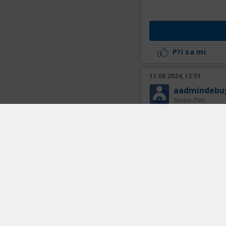
P?i sa mi
11.08.2024, 12:51
aadmindebu
Senior člen
De mortuis aut bene
Feci quod potui, fa
P?i sa mi