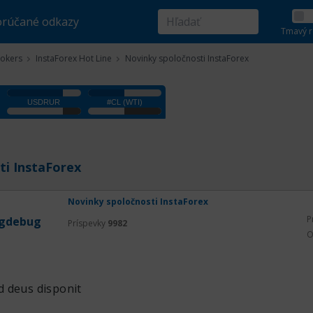
rúčané odkazy
Tmavý r
rokers
InstaForex Hot Line
Novinky spoločnosti InstaForex
ti InstaForex
Novinky spoločnosti InstaForex
P
gdebug
Príspevky
9982
O
 deus disponit