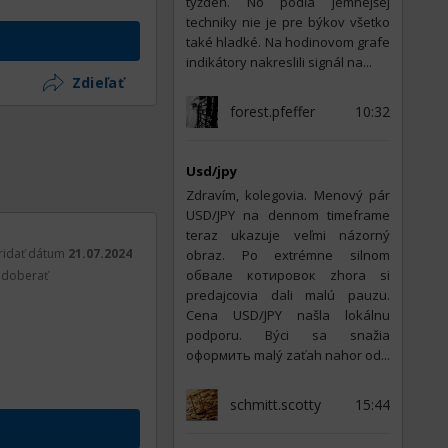
týždeň. No podľa jemnejšej
techniky nie je pre býkov všetko
také hladké. Na hodinovom grafe
indikátory nakreslili signál na...
Zdieľať
forest.pfeffer
10:32
Usd/jpy
Zdravím, kolegovia. Menový pár
USD/JPY na dennom timeframe
teraz ukazuje veľmi názorný
ridať dátum
21.07.2024
obraz. Po extrémne silnom
обвале котировок zhora si
doberať
predajcovia dali malú pauzu.
Cena USD/JPY našla lokálnu
podporu. Býci sa snažia
оформить malý zaťah nahor od...
schmitt.scotty
15:44