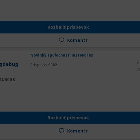
Rozbaliť príspevok
Komentr
Novinky spoločnosti InstaForex
P
gdebug
Príspevky
9982
O
muscas
Rozbaliť príspevok
Komentr