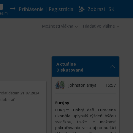
Prihlásenie
|
Registrácia
Zobrazi
SK
ežim
Možnosti vlákna
Hľadať vo vlákne
Aktuálne
Diskutované
johnston.aniya
15:57
ridať dátum
21.07.2024
doberať
Eur/jpy
EUR/JPY. Dobrý deň. Euro/Jena
ukončila uplynulý týždeň býčou
sviečkou, takže je možnosť
pokračovania rastu aj na budúci