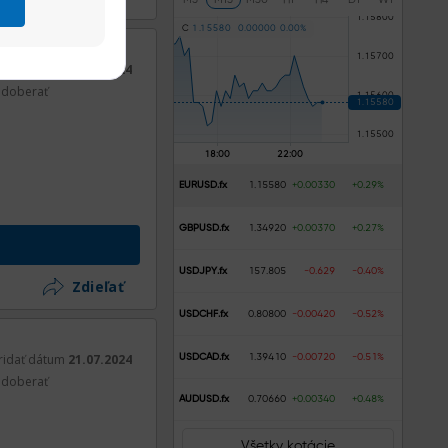
C
1
.
1
5
5
8
0
0
.
0
0
0
0
0
0
.
0
0
%
ridať dátum
21.07.2024
doberať
EURUSD.fx
1.15580
+0.00330
+0.29%
GBPUSD.fx
1.34920
+0.00370
+0.27%
USDJPY.fx
157.805
-0.629
-0.40%
Zdieľať
USDCHF.fx
0.80800
-0.00420
-0.52%
ridať dátum
21.07.2024
USDCAD.fx
1.39410
-0.00720
-0.51%
doberať
AUDUSD.fx
0.70660
+0.00340
+0.48%
Všetky kotácie