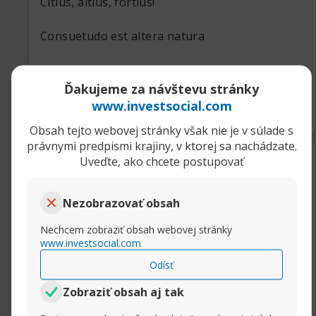
Citius, altius, fortius!
Consuetudo est altera natura
Ďakujeme za návštevu stránky
Rozbaliť príspevok
www.investsocial.com
Obsah tejto webovej stránky však nie je v súlade s
právnymi predpismi krajiny, v ktorej sa nachádzate.
11.08.2024, 17:25
Novinky spoločnosti InstaForex
Uveďte, ako chcete postupovať
aadmindebugdebug
Senior člen
Nezobrazovať obsah
Charta (epistula) non erubescit
Nechcem zobraziť obsah webovej stránky
De mortuis aut bene, aut nihil
www.investsocial.com
Odísť
Zobraziť obsah aj tak
Rozbaliť príspevok