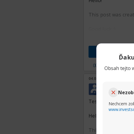
Hello!
This post was crea
Good luck :)
Ďaku
P?i sa mi
Obsah tejto w
04.06.2025, 00:15
Jerrymub
Nezob
Junior Member
Test, just a XRumer
Nechcem zob
www.invests
Hello.
This post was crea