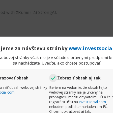
ted with XRumer 23 StrongAI.
Rozbaliť príspevok
jeme za návštevu stránky
www.investsocia
Komentr
ebovej stránky však nie je v súlade s právnymi predpismi kra
sa nachádzate. Uveďte, ako chcete postupovať
Test, just a XRumer 23 StrongAI test...
P
Príspevky
18
razovať obsah
Zobraziť obsah aj tak
O
 23 StrongAI test...
raziť obsah webovej stránky
Beriem na vedomie, že obsah tejto
ocial.com
webovej stránky nie je určený na
propagáciu medzi obyvateľmi EÚ a že 
registrácii účtu na
investsocial.com
nebudem podliehať nariadeniam EÚ.
ted with XRumer 23 StrongAI.
Chcem pokračovať aj tak.