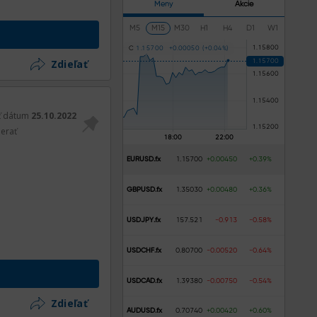
Meny
Akcie
M5
M15
M30
H1
H4
D1
W1
C
1
.
1
5
7
0
0
+
0
.
0
0
0
5
0
(
+
0
.
0
4
%
)
Zdieľať
ť dátum
25.10.2022
erať
EURUSD.fx
1.15700
+0.00450
+0.39%
GBPUSD.fx
1.35030
+0.00480
+0.36%
USDJPY.fx
157.521
-0.913
-0.58%
USDCHF.fx
0.80700
-0.00520
-0.64%
USDCAD.fx
1.39380
-0.00750
-0.54%
Zdieľať
AUDUSD.fx
0.70740
+0.00420
+0.60%