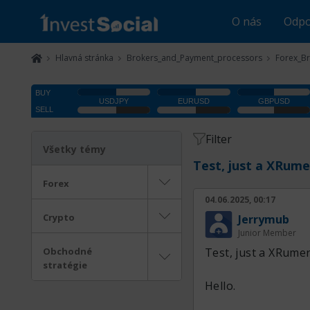
O nás
Odpo
Hlavná stránka
Brokers_and_Payment_processors
Forex_B
Filter
Všetky témy
Test, just a XRumer
Forex
04.06.2025, 00:17
Crypto
Jerrymub
Junior Member
Obchodné
Test, just a XRumer
stratégie
Hello.