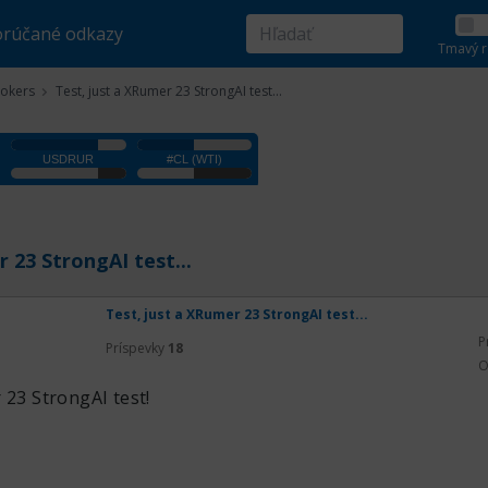
rúčané odkazy
Tmavý r
rokers
Test, just a XRumer 23 StrongAI test...
 23 StrongAI test...
Test, just a XRumer 23 StrongAI test...
P
Príspevky
18
O
 23 StrongAI test!