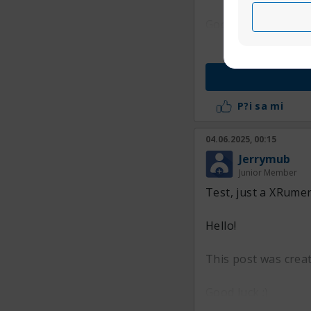
Good luck :)
P?i sa mi
04.06.2025, 00:15
Jerrymub
Junior Member
Test, just a XRumer
Hello!
This post was crea
Good luck :)