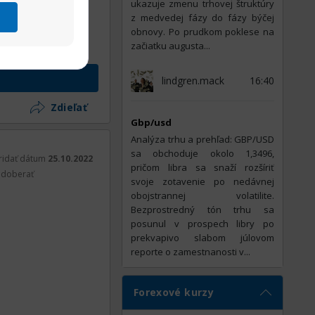
ukazuje zmenu trhovej štruktúry
z medvedej fázy do fázy býčej
obnovy. Po prudkom poklese na
začiatku augusta...
lindgren.mack
16:40
Zdieľať
Gbp/usd
Analýza trhu a prehľad: GBP/USD
sa obchoduje okolo 1,3496,
ridať dátum
25.10.2022
pričom libra sa snaží rozšíriť
doberať
svoje zotavenie po nedávnej
obojstrannej volatilite.
Bezprostredný tón trhu sa
posunul v prospech libry po
prekvapivo slabom júlovom
reporte o zamestnanosti v...
Forexové kurzy