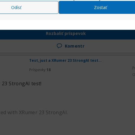
Odísť
Zostať
Rozbaliť príspevok
Komentr
Test, just a XRumer 23 StrongAI test...
P
Príspevky
18
O
 23 StrongAI test!
ted with XRumer 23 StrongAI.