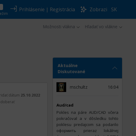
Prihlásenie
|
Registrácia
Zobrazi
SK
ežim
Možnosti vlákna
Hľadať vo vlákne
Aktuálne
Diskutované
mschultz
16:04
ridať dátum
25.10.2022
doberať
Aud/cad
Pokles na páre AUD/CAD včera
pokračoval a v dôsledku tohto
poklesu predajcom sa podarilo
оформить prieraz lokálnej