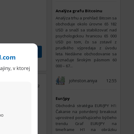
Analýza grafu Bitcoinu
Analýza trhu a prehľad: Bitcoin sa
obchoduje okolo úrovne 65 182
USD a snaží sa stabilizovať nad
psychologickou hranicou 65 000
USD po tom, čo sa zotavil z
prudkého výpredaja z úvodu
leta. Nedávne obchodovanie sa
l.com
vyznačuje širokým pásmom 60
Zdieľať
000 – 67...
jiny, v ktorej
johnston.aniya
12:55
ridať dátum
25.10.2022
doberať
Eur/jpy
Obchodná stratégia EUR/JPY H1:
Čakanie na potvrdený breakout
po
uprostred posilňujúceho býčieho
trendu Graf EUR/JPY na
timeframe H1 na obrázku