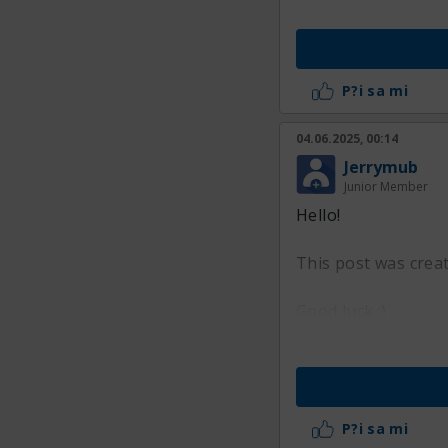
P?i sa mi
04.06.2025, 00:14
Jerrymub
Junior Member
Hello!
This post was crea
Good luck :)
P?i sa mi