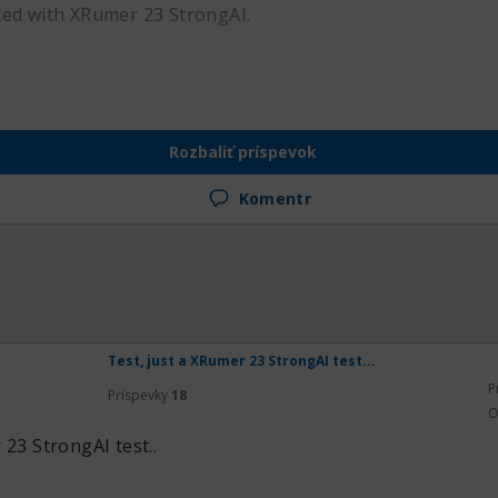
ted with XRumer 23 StrongAI.
Rozbaliť príspevok
Komentr
Test, just a XRumer 23 StrongAI test...
P
Príspevky
18
O
 23 StrongAI test..