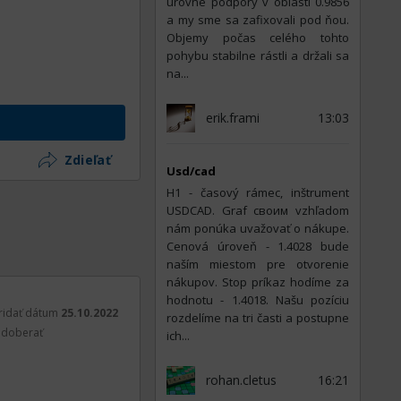
úrovne podpory v oblasti 0.9856
a my sme sa zafixovali pod ňou.
Objemy počas celého tohto
pohybu stabilne rástli a držali sa
na...
erik.frami
13:03
Zdieľať
Usd/cad
Н1 - časový rámec, inštrument
USDCAD. Graf своим vzhľadom
nám ponúka uvažovať o nákupe.
Cenová úroveň - 1.4028 bude
naším miestom pre otvorenie
nákupov. Stop príkaz hodíme za
hodnotu - 1.4018. Našu pozíciu
ridať dátum
25.10.2022
rozdelíme na tri časti a postupne
doberať
ich...
rohan.cletus
16:21