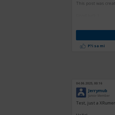
This post was crea
Good luck :)
P?i sa mi
04.06.2025, 00:16
Jerrymub
Junior Member
Test, just a XRumer