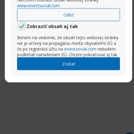
Your guidance is needed.
www.investsocial.com
Thanks a lot.
Odísť
Zobraziť obsah aj tak
Rozbaliť príspevok
Beriem na vedomie, že obsah tejto webovej stránky
nie je určený na propagáciu medzi obyvateľmi EÚ a
že po registrácii účtu na
investsocial.com
nebudem
podliehať nariadeniam EÚ. Chcem pokračovať aj tak.
Zostať