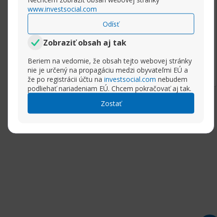
Your guidance is needed.
www.investsocial.com
Thanks a lot.
Odísť
Zobraziť obsah aj tak
Rozbaliť príspevok
Beriem na vedomie, že obsah tejto webovej stránky
nie je určený na propagáciu medzi obyvateľmi EÚ a
že po registrácii účtu na
investsocial.com
nebudem
podliehať nariadeniam EÚ. Chcem pokračovať aj tak.
Zostať