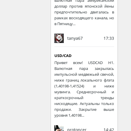
валютная пара американский
доллар против японской йены
предпочтительно двигалась в
рамках восходящего канала, но
в Пятницу...
tanya67
17:33
USD/CAD
Привет всем! USDCAD H1.
Валютная пара закрылась
импульсной медвежьей свечой,
ниже границ локального флэта
(1,40198-1,41524) и ниже
мувинга. Среднесрочный и
краткосрочный тренды
нисходящие. Актуальны только
продажи. Закрытие выше
уровня 1,40198...
protoncer
14:42