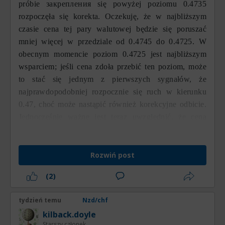
próbie закрепления się powyżej poziomu 0.4735
rozpoczęła się korekta. Oczekuję, że w najbliższym
czasie cena tej pary walutowej będzie się poruszać
mniej więcej w przedziale od 0.4745 do 0.4725. W
obecnym momencie poziom 0.4725 jest najbliższym
wsparciem; jeśli cena zdoła przebić ten poziom, może
to stać się jednym z pierwszych sygnałów, że
najprawdopodobniej rozpocznie się ruch w kierunku
0.47, choć może nastąpić również korekcyjne odbicie.
Jednocześnie ważne jest teraz uwzględnić, że cena
znajduje się powyżej tego poziomu, a priorytetowym
kierunkiem ruchu pozostaje spadkowy.
Rozwiń post
(2)
tydzień temu
Nzd/chf
kilback.doyle
Starszy członek