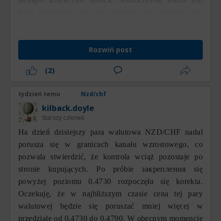
teraz uwzględnić, że cena znajduje się powyżej tego
poziomu, a priorytetowym kierunkiem ruchu pozostaje
trend spadkowy.
Rozwiń post
(2)
tydzień temu
Nzd/chf
kilback.doyle
Starszy członek
На dzień dzisiejszy para walutowa NZD/CHF nadal
porusza się w granicach kanału wzrostowego, co
pozwala stwierdzić, że kontrola wciąż pozostaje po
stronie kupujących. Po próbie закрепления się
powyżej poziomu 0.4730 rozpoczęła się korekta.
Oczekuję, że w najbliższym czasie cena tej pary
walutowej będzie się poruszać mniej więcej w
przedziale od 0.4730 do 0.4790. W obecnym momencie