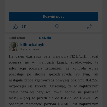
priorytetowym kierunkiem ruchu pozostaje trend
spadkowy.
Rozwiń post
(1)
3 dni temu
Nzd/chf
kilback.doyle
Starszy członek
На dzień dzisiejszy para walutowa NZD/CHF nadal
porusza się w granicach kanału spadkowego, ta
informacja pozwala zrozumieć, że kontrola wciąż
pozostaje po stronie sprzedających. Po tym, jak
nastąpiła próba удержаться powyżej poziomu 0.4755,
rozpoczęła się korekta. Oczekuję, że w najbliższym
czasie cena tej pary walutowej będzie się poruszać
mniej więcej w przedziale od 0.4755 do 0.4740. W
obecnym momencie poziom 0.4740 jest najbliższym