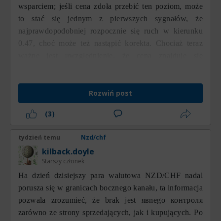
wsparciem; jeśli cena zdoła przebić ten poziom, może
to stać się jednym z pierwszych sygnałów, że
najprawdopodobniej rozpocznie się ruch w kierunku
0.47, choć może też nastąpić korekta. Chociaż teraz
ważne jest uwzględnienie, że cena znajduje się
powyżej tego punktu, priorytetowym ruchem pozostaje
ruch spadkowy.
Rozwiń post
(3)
tydzień temu
Nzd/chf
kilback.doyle
Starszy członek
На dzień dzisiejszy para walutowa NZD/CHF nadal
porusza się w granicach bocznego kanału, ta informacja
pozwala zrozumieć, że brak jest явnego контроля
zarówno ze strony sprzedających, jak i kupujących. Po