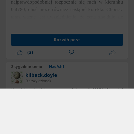
najprawdopodobniej rozpocznie się ruch w kierunku
0.4780, choć może również nastąpić korekta. Chociaż
teraz ważne jest uwzględnienie, że cena znajduje się
poniżej tego poziomu, priorytetowym ruchem pozostaje
ruch wzrostowy.
Rozwiń post
(3)
2 tygodnie temu
Nzd/chf
kilback.doyle
Starszy członek
На dzień dzisiejszy para walutowa NZD/CHF nadal
porusza się w granicach kanału wzrostowego, co
pozwala stwierdzić, że kontrola wciąż pozostaje po
stronie kupujących. Po próbie закрепления się poniżej
poziomu 0.47 начался рост. Oczekuję, że w
najbliższym czasie cena tej pary walutowej będzie się