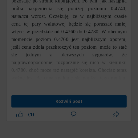
pozostaje po stronie kupujących. Po tym, jak nastąpiła
próba закрепienia się poniżej poziomu 0.4740,
начался wzrost. Oczekuję, że w najbliższym czasie
cena tej pary walutowej będzie się poruszać mniej
więcej w przedziale od 0.4760 do 0.4780. W obecnym
momencie poziom 0.4760 jest najbliższym oporem,
jeśli cena zdoła przekroczyć ten poziom, może to stać
się jednym z pierwszych sygnałów, że
najprawdopodobniej rozpocznie się ruch w kierunku
0.4780, choć może też nastąpić korekta. Chociaż teraz
ważne jest, że cena znajduje się poniżej tego punktu,
priorytetowym ruchem pozostaje ruch wzrostowy.
Rozwiń post
(1)