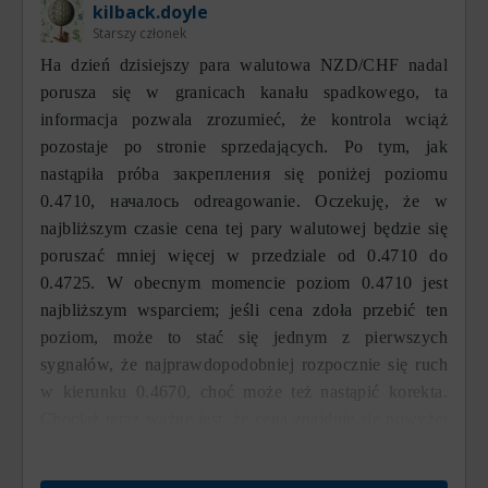
kilback.doyle
Starszy członek
На dzień dzisiejszy para walutowa NZD/CHF nadal
porusza się w granicach kanału spadkowego, ta
informacja pozwala zrozumieć, że kontrola wciąż
pozostaje po stronie sprzedających. Po tym, jak
nastąpiła próba закрепления się poniżej poziomu
0.4710, началось odreagowanie. Oczekuję, że w
najbliższym czasie cena tej pary walutowej będzie się
poruszać mniej więcej w przedziale od 0.4710 do
0.4725. W obecnym momencie poziom 0.4710 jest
najbliższym wsparciem; jeśli cena zdoła przebić ten
poziom, może to stać się jednym z pierwszych
sygnałów, że najprawdopodobniej rozpocznie się ruch
w kierunku 0.4670, choć może też nastąpić korekta.
Chociaż teraz ważne jest, że cena znajduje się powyżej
tego punktu, priorytetowym kierunkiem ruchu
pozostaje trend spadkowy.