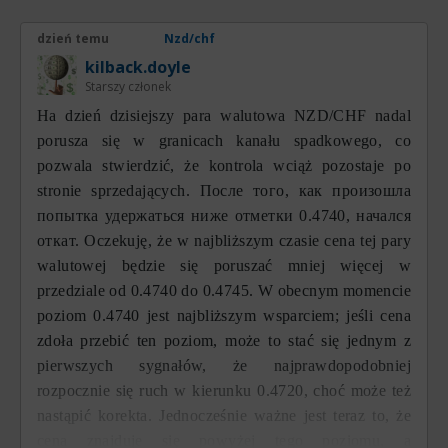
dzień temu
Nzd/chf
kilback.doyle
Starszy członek
На dzień dzisiejszy para walutowa NZD/CHF nadal
porusza się w granicach kanału spadkowego, co
pozwala stwierdzić, że kontrola wciąż pozostaje po
stronie sprzedających. После того, как произошла
попытка удержаться ниже отметки 0.4740, начался
откат. Oczekuję, że w najbliższym czasie cena tej pary
walutowej będzie się poruszać mniej więcej w
przedziale od 0.4740 do 0.4745. W obecnym momencie
poziom 0.4740 jest najbliższym wsparciem; jeśli cena
zdoła przebić ten poziom, może to stać się jednym z
pierwszych sygnałów, że najprawdopodobniej
rozpocznie się ruch w kierunku 0.4720, choć może też
nastąpić korekta. Jednocześnie ważne jest teraz to, że
cena znajduje się powyżej tego poziomu, a