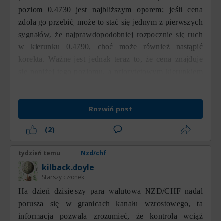
poziom 0.4730 jest najbliższym oporem; jeśli cena
zdoła go przebić, może to stać się jednym z pierwszych
sygnałów, że najprawdopodobniej rozpocznie się ruch
w kierunku 0.4790, choć może również nastąpić
korekta. Ważne jest jednak teraz to, że cena znajduje
się poniżej tego poziomu, a priorytetowym kierunkiem
ruchu pozostaje trend wzrostowy.
Rozwiń post
(2)
tydzień temu
Nzd/chf
kilback.doyle
Starszy członek
На dzień dzisiejszy para walutowa NZD/CHF nadal
porusza się w granicach kanału wzrostowego, ta
informacja pozwala zrozumieć, że kontrola wciąż