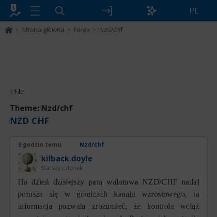
PL
Strona główna
Forex
Nzd/chf
Filtr
Theme: Nzd/chf
NZD CHF
9 godzin temu
Nzd/chf
kilback.doyle
Starszy członek
На dzień dzisiejszy para walutowa NZD/CHF nadal
porusza się w granicach kanału wzrostowego, ta
informacja pozwala zrozumieć, że kontrola wciąż