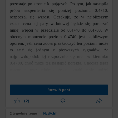
pozostaje po stronie kupujących. Po tym, jak nastąpiła
próba закрепienia się poniżej poziomu 0.4710,
rozpoczął się wzrost. Oczekuję, że w najbliższym
czasie cena tej pary walutowej będzie się poruszać
mniej więcej w przedziale od 0.4740 do 0.4780. W
obecnym momencie poziom 0.4740 jest najbliższym
oporem; jeśli cena zdoła przekroczyć ten poziom, może
to stać się jednym z pierwszych sygnałów, że
najprawdopodobniej rozpocznie się ruch w kierunku
0.4780, choć może też nastąpić korekta. Chociaż teraz
ważne jest uwzględnienie, że cena znajduje się poniżej
tego punktu, priorytetowym ruchem pozostaje ruch
wzrostowy.
Rozwiń post
(2)
2 tygodnie temu
Nzd/chf