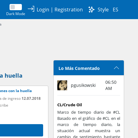
Login
|
Registration
Style
ES
Dark Mode
a
Lo Más Comentado
a huella
06:50
pgusikowski
AM
nes con la huella
a de ingreso
12.07.2018
CL/Crude Oil
cribe
Marco de tiempo diario de #CL
Basado en el gráfico de #CL en el
marco de tiempo diario, la
situación actual muestra un
cambio de sentimiento bastante