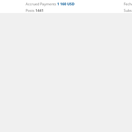
Accrued Payments
1 160 USD
Fech
Posts
1441
Subs
Expandir publicacin
Comment
Lo nuevo de Whatsapp: ahora podemos bloquear conversacio
Accrued Payments
1 091 USD
Fech
Posts
1469
Subs
Expandir publicacin