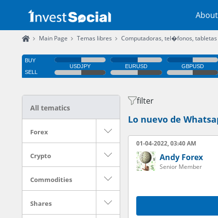
About
Main Page
Temas libres
Computadoras, tel�fonos, tabletas
filter
All tematics
Lo nuevo de Whatsap
Forex
01-04-2022, 03:40 AM
Crypto
Andy Forex
Senior Member
Commodities
Shares