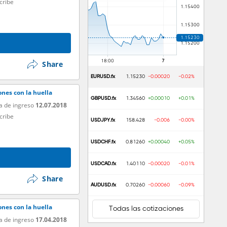
cribe
Share
EURUSD.fx
1.15230
-0.00020
-0.02%
nes con la huella
GBPUSD.fx
1.34560
+0.00010
+0.01%
a de ingreso
12.07.2018
cribe
USDJPY.fx
158.428
-0.006
-0.00%
USDCHF.fx
0.81260
+0.00040
+0.05%
USDCAD.fx
1.40110
-0.00020
-0.01%
Share
AUDUSD.fx
0.70260
-0.00060
-0.09%
nes con la huella
Todas las cotizaciones
a de ingreso
17.04.2018