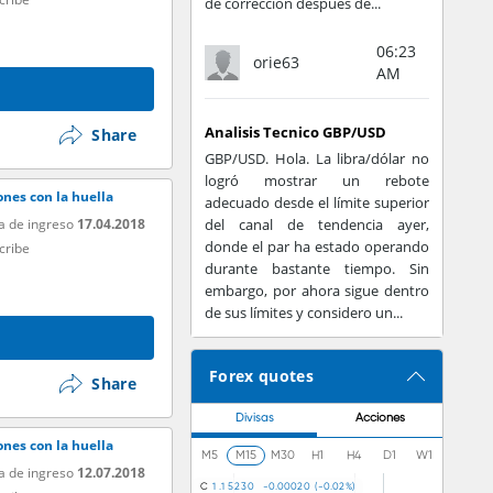
de corrección después de...
06:23
orie63
AM
Analisis Tecnico GBP/USD
Share
GBP/USD. Hola. La libra/dólar no
logró mostrar un rebote
nes con la huella
adecuado desde el límite superior
a de ingreso
17.04.2018
del canal de tendencia ayer,
donde el par ha estado operando
cribe
durante bastante tiempo. Sin
embargo, por ahora sigue dentro
de sus límites y considero un...
Forex quotes
Share
Divisas
Acciones
nes con la huella
M5
M15
M30
H1
H4
D1
W1
a de ingreso
12.07.2018
C
1
.
1
5
2
3
0
-
0
.
0
0
0
2
0
(
-
0
.
0
2
%
)