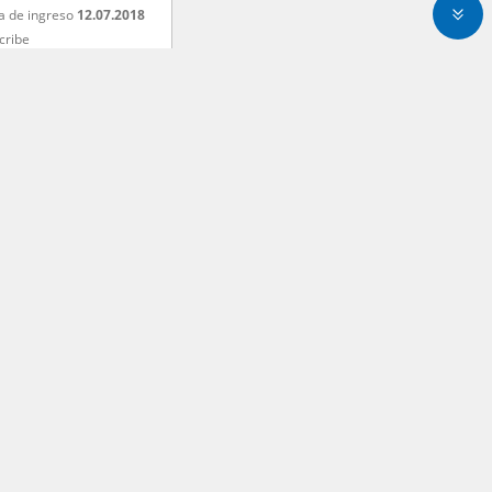
a de ingreso
12.07.2018
cribe
Share
nes con la huella
a de ingreso
17.04.2018
cribe