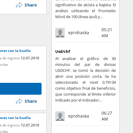
Share
significativo de alcista a bajista. El
análisis utilizando el Promedio
Móvil de 100 (línea azul) y...
05:21
eprohaska
AM
nes con la huella
Usd/chf
a de ingreso
12.07.2018
Al analizar el gráfico de 30
minutos del par de divisas
cribe
USDCHF, se tomó la decisión de
abrir una posición corta. Se ha
seleccionado el nivel 0.79134
como objetivo final de beneficios,
que corresponde al límite inferior
indicado por el indicador...
Share
06:27
eprohaska
nes con la huella
AM
a de ingreso
12.07.2018
cribe