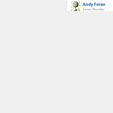
Andy Forex
Senior Member
Like
15-07-2020, 04:18 AM
Joshpip
Senior Member