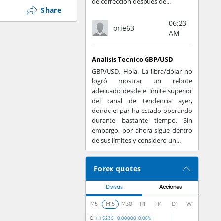
de corrección después de...
star con los ojos
Share
06:23
orie63
AM
a las estafas, es
ificado y bien
Analisis Tecnico GBP/USD
os importantes que
GBP/USD. Hola. La libra/dólar no
logró mostrar un rebote
adecuado desde el límite superior
del canal de tendencia ayer,
donde el par ha estado operando
durante bastante tiempo. Sin
embargo, por ahora sigue dentro
de sus límites y considero un...
Forex quotes
Divisas
Acciones
M5
M15
M30
H1
H4
D1
W1
C
1
.
1
5
2
3
0
0
.
0
0
0
0
0
0
.
0
0
%