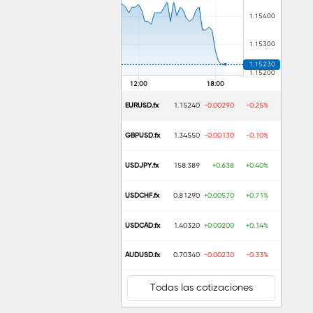
EURUSD.fx
1.15240
-0.00290
-0.25%
GBPUSD.fx
1.34550
-0.00130
-0.10%
USDJPY.fx
158.389
+0.638
+0.40%
USDCHF.fx
0.81290
+0.00570
+0.71%
USDCAD.fx
1.40320
+0.00200
+0.14%
AUDUSD.fx
0.70340
-0.00230
-0.33%
Todas las cotizaciones