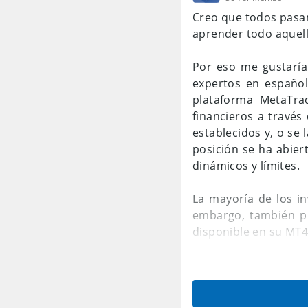
Creo que todos pasam
aprender todo aquell
Por eso me gustaría 
expertos en español
plataforma MetaTra
financieros a travé
establecidos y, o se
posición se ha abier
dinámicos y límites.
La mayoría de los in
embargo, también pu
disponible en su MT4
Pero como siempre 
beneficios de los 
suena demasiado buen