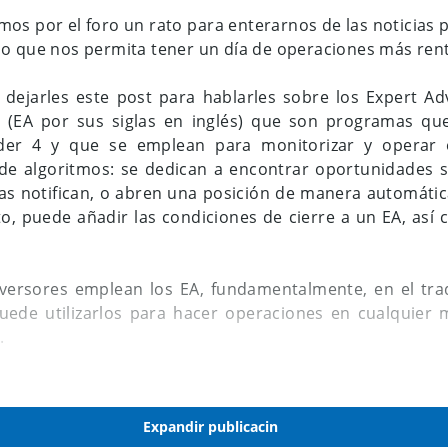
os por el foro un rato para enterarnos de las noticias
o que nos permita tener un día de operaciones más rent
dejarles este post para hablarles sobre los Expert Ad
 (EA por sus siglas en inglés) que son programas qu
der 4 y que se emplean para monitorizar y operar
s de algoritmos: se dedican a encontrar oportunidades
 las notifican, o abren una posición de manera automáti
to, puede añadir las condiciones de cierre a un EA, así
versores emplean los EA, fundamentalmente, en el trad
ede utilizarlos para hacer operaciones en cualquier
.
les digo, si la promesa de que existe un program
mejores gestores de fondos del mundo por una mínima
Expandir publicacin
a para ser cierta, es porque, probablemente, esto es 