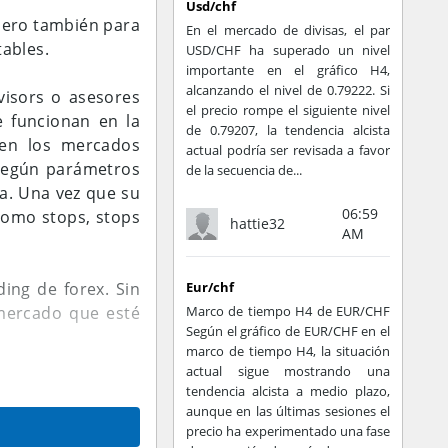
Usd/chf
 pero también para
En el mercado de divisas, el par
ables.
USD/CHF ha superado un nivel
importante en el gráfico H4,
alcanzando el nivel de 0.79222. Si
visors o asesores
el precio rompe el siguiente nivel
e funcionan en la
de 0.79207, la tendencia alcista
 en los mercados
actual podría ser revisada a favor
 según parámetros
de la secuencia de...
ca. Una vez que su
06:59
 como stops, stops
hattie32
AM
ing de forex. Sin
Eur/chf
 mercado que esté
Marco de tiempo H4 de EUR/CHF
Según el gráfico de EUR/CHF en el
marco de tiempo H4, la situación
actual sigue mostrando una
a que supera los
tendencia alcista a medio plazo,
 parte del coste
aunque en las últimas sesiones el
así. Sin embargo,
precio ha experimentado una fase