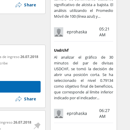
Share
significativo de alcista a bajista. El
análisis utilizando el Promedio
Móvil de 100 (línea azul) y...
05:21
eprohaska
AM
Usd/chf
a de ingreso
26.07.2018
Al analizar el gráfico de 30
minutos del par de divisas
cribe
USDCHF, se tomó la decisión de
abrir una posición corta. Se ha
seleccionado el nivel 0.79134
como objetivo final de beneficios,
que corresponde al límite inferior
indicado por el indicador...
Share
06:27
eprohaska
AM
 ingreso
26.07.2018
e