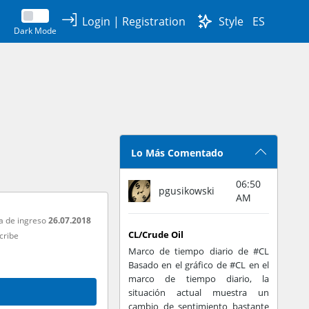
Login
|
Registration
Style
ES
Dark Mode
Lo Más Comentado
06:50
pgusikowski
AM
a de ingreso
26.07.2018
CL/Crude Oil
cribe
Marco de tiempo diario de #CL
Basado en el gráfico de #CL en el
marco de tiempo diario, la
situación actual muestra un
cambio de sentimiento bastante