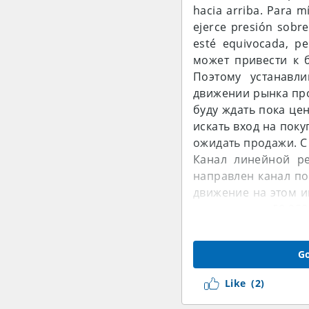
hacia arriba. Para 
ejerce presión sobre
esté equivocada, p
может привести к 
Поэтому устанавл
движении рынка про
буду ждать пока цен
искать вход на поку
ожидать продажи. С
Канал линейной ре
направлен канал по
движение на этом и
возле уровня 58.050
это верхняя границ
возле верхней гран
Go
канала. Снижающие 
это идти против т
Like
(2)
использую метод з
вместе с сильным иг