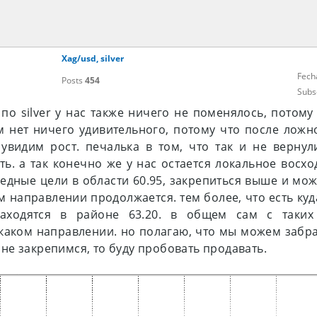
Xag/usd, silver
Fech
Posts
454
Subs
о по silver у нас также ничего не поменялось, потом
ом нет ничего удивительного, потому что после ложн
увидим рост. печалька в том, что так и не вернул
ть. а так конечно же у нас остается локальное восх
едные цели в области 60.95, закрепиться выше и мож
м направлении продолжается. тем более, что есть куд
аходятся в районе 63.20. в общем сам с таких
каком направлении. но полагаю, что мы можем забра
и не закрепимся, то буду пробовать продавать.