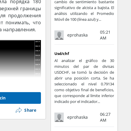
ила порядка 180
cambio de sentimiento bastante
significativo de alcista a bajista. El
 верхней границы
análisis utilizando el Promedio
для продолжения
Móvil de 100 (línea azul) y...
т понимать, что
а направления.
05:21
eprohaska
AM
Usd/chf
Al analizar el gráfico de 30
minutos del par de divisas
USDCHF, se tomó la decisión de
abrir una posición corta. Se ha
seleccionado el nivel 0.79134
como objetivo final de beneficios,
que corresponde al límite inferior
cin
indicado por el indicador...
Share
06:27
eprohaska
AM