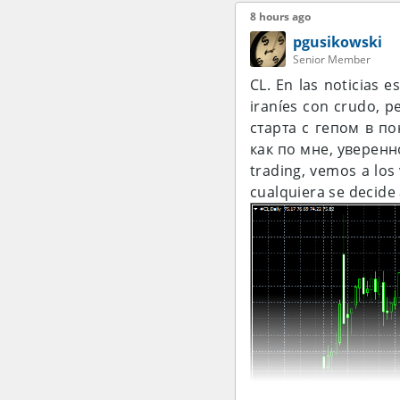
8 hours ago
случаи увеличивает
pgusikowski
Senior Member
CL. En las noticias 
iraníes con crudo, pe
старта с гепом в п
как по мне, уверенно
trading, vemos a los
cualquiera se decide 