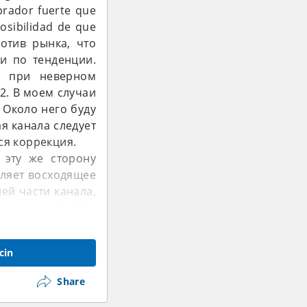
prador fuerte que
osibilidad de que
отив рынка, что
и по тенденции.
к при неверном
2. В моем случаи
. Около него буду
ая канала следует
ся коррекция.
 эту же сторону
еляет восходящее
ей части канала,
астет к 60.878 -
 долго находится
 в нижнею часть
cin
продажи. Продажи
я рост. Поэтому
Share
т осуществиться
тись верх в этом