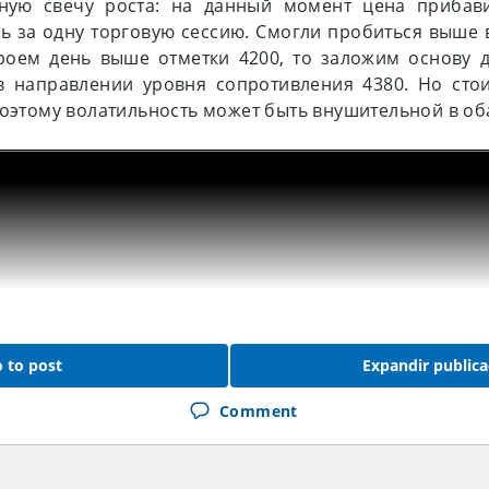
ную свечу роста: на данный момент цена прибав
ь за одну торговую сессию. Смогли пробиться выше
кроем день выше отметки 4200, то заложим основу 
в направлении уровня сопротивления 4380. Но стои
поэтому волатильность может быть внушительной в об
 to post
Expandir publica
Comment