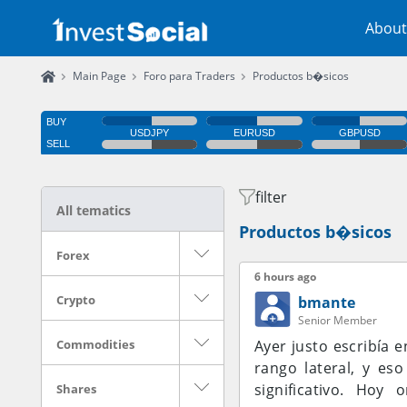
About
Main Page
Foro para Traders
Productos b�sicos
filter
All tematics
Productos b�sicos
Forex
6 hours ago
Crypto
bmante
Senior Member
Commodities
Ayer justo escribía 
rango lateral, y e
significativo. Ho
Shares