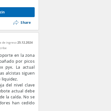
cin
Share
a de ingreso
25.12.2024
cribe
oporte en la zona
mpañado por picos
х рук. La actual
as alcistas siguen
liquidez.
ja del nivel clave
rebote actual debe
e la caída. No se
dores han cedido