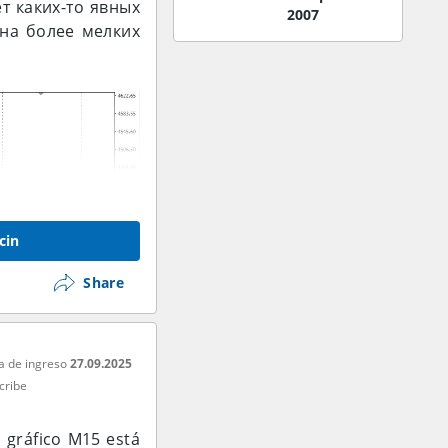
т каких-то явных
2007
на более мелких
cin
Share
a de ingreso
27.09.2025
cribe
l gráfico M15 está