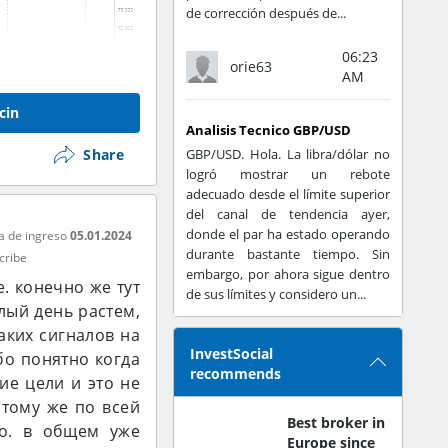
de corrección después de...
06:23
orie63
AM
cin
Analisis Tecnico GBP/USD
Share
GBP/USD. Hola. La libra/dólar no
logró mostrar un rebote
adecuado desde el límite superior
del canal de tendencia ayer,
donde el par ha estado operando
a de ingreso
05.01.2024
durante bastante tiempo. Sin
cribe
embargo, por ahora sigue dentro
. конечно же тут
de sus límites y considero un...
лый день растем,
аких сигналов на
InvestSocial
бо понятно когда
recommends
ие цели и это не
 тому же по всей
Best broker in
но. в общем уже
Europe since