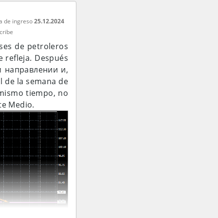
a de ingreso
25.12.2024
cribe
nses de petroleros
e refleja. Después
м направлении и,
l de la semana de
l mismo tiempo, no
te Medio.