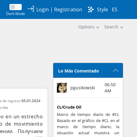
Login
|
Registration
Style
ES
Dark Mode
Options
Search
Lo Más Comentado
06:50
pgusikowski
AM
a de ingreso
05.01.2024
CL/Crude Oil
cribe
Marco de tiempo diario de #CL
mpo en un estrecho
Basado en el gráfico de #CL en el
so de movimiento
marco de tiempo diario, la
лении. Получаем
situación actual muestra un