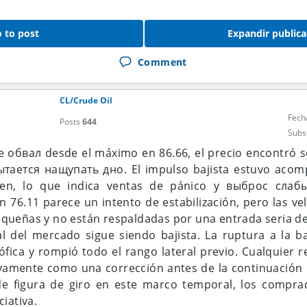
 to post
Expandir publica
Comment
CL/Crude Oil
Fech
Posts
644
Subs
 обвал desde el máximo en 86.66, el precio encontró s
ытается нащупать дно. El impulso bajista estuvo aco
n, lo que indica ventas de pánico y выброс слабы
n 76.11 parece un intento de estabilización, pero las vel
ueñas y no están respaldadas por una entrada seria de 
l del mercado sigue siendo bajista. La ruptura a la ba
rófica y rompió todo el rango lateral previo. Cualquier 
vamente como una corrección antes de la continuación d
e figura de giro en este marco temporal, los compra
iativa.