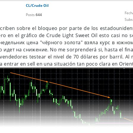
CL/Crude Oil
ся многократно.
Fech
Posts
644
Subs
escriben sobre el bloqueo por parte de los estadounide
ro en el gráfico de Crude Light Sweet Oil esto casi no s
онедельник цена "чёрного золота" взяла курс в южно
 идет на снижение. No me sorprenderá si, hasta el fina
 vendedores testear el nivel de 70 dólares por barril. A
a entrar en sell en una situación tan poco clara en Orien