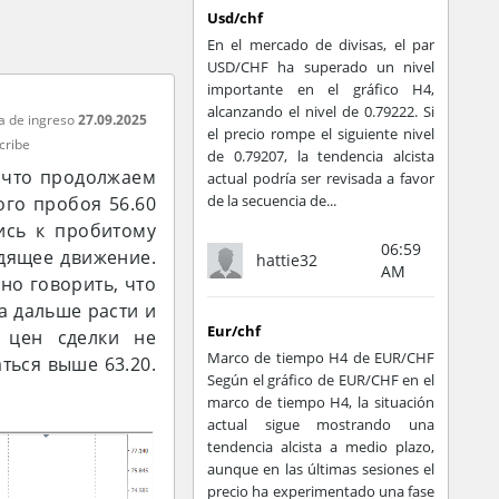
Usd/chf
En el mercado de divisas, el par
USD/CHF ha superado un nivel
importante en el gráfico H4,
alcanzando el nivel de 0.79222. Si
a de ingreso
27.09.2025
el precio rompe el siguiente nivel
cribe
de 0.79207, la tendencia alcista
у что продолжаем
actual podría ser revisada a favor
de la secuencia de...
ого пробоя 56.60
ись к пробитому
06:59
одящее движение.
hattie32
AM
но говорить, что
а дальше расти и
Eur/chf
 цен сделки не
Marco de tiempo H4 de EUR/CHF
ться выше 63.20.
Según el gráfico de EUR/CHF en el
marco de tiempo H4, la situación
actual sigue mostrando una
tendencia alcista a medio plazo,
aunque en las últimas sesiones el
precio ha experimentado una fase