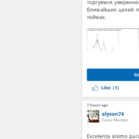
торгуемся уверенно
ближайших целей по
таймах.
Go
Like
(1)
7 hours ago
alyson74
Senior Member
Excelente ánimo para