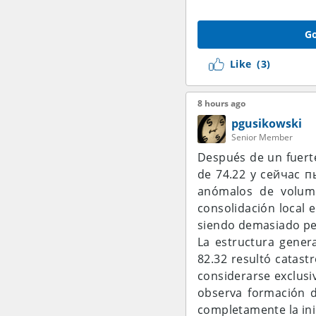
Go
Like
(3)
8 hours ago
pgusikowski
Senior Member
Después de un fuerte
de 74.22 y сейчас п
anómalos de volume
consolidación local e
siendo demasiado peq
La estructura genera
82.32 resultó catast
considerarse exclusi
observa formación d
completamente la inic