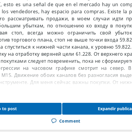
mí, esto es una señal de que en el mercado hay un com
 los vendedores, hay espacio para compras. Existe la p
ero рассматривать продажи, в моем случаи идти пр
большим убыткам, по отношению ко входу в покупк
ивая стоп, всегда можно ограничить свой убыто
тив торгового плана, стоп не выше точки входа 59.82
а спуститься к нижней части канала, к уровню 59.822
пку на отработку верхней цели 61.228. От верхнего кр
 покупками следует повременить, пока не сформирует
грессии на часовом графике смотрит на север. В
 М15. Движение обоих каналов без разногласия выд
нструменте. Для меня сейчас важны покупки. От нижн
 рассматриваю точку входа. Предположительно рынок р
а канала, где будет рыночное торможение. Если рынок
ица канала, скорее всего следует ожидать падение
 to post
Expandir publica
движение к нижней части, пропускаю без захода в 
енденции, а если отката не будет и продолжитьс
Comment
ахода в рынок с отката. Считаю такой способ буде
роком, который будет идти в рост, ломая мишек. Прой