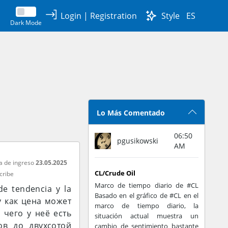
Login
|
Registration
Style
ES
Dark Mode
Lo Más Comentado
06:50
pgusikowski
AM
a de ingreso
23.05.2025
CL/Crude Oil
cribe
Marco de tiempo diario de #CL
de tendencia y la
Basado en el gráfico de #CL en el
у как цена может
marco de tiempo diario, la
 чего у неё есть
situación actual muestra un
ов до двухсотой
cambio de sentimiento bastante