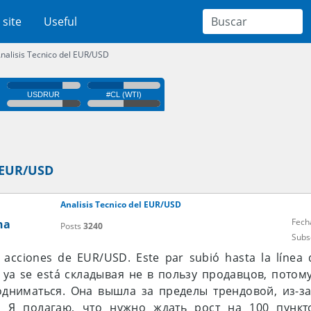
 site
Useful
nalisis Tecnico del EUR/USD
l EUR/USD
Analisis Tecnico del EUR/USD
Fech
na
Posts
3240
Subs
 acciones de EUR/USD. Este par subió hasta la línea 
n ya se está складывая не в пользу продавцов, потом
дниматься. Она вышла за пределы трендовой, из-за
. Я полагаю, что нужно ждать рост на 100 пункт