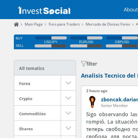
About
Main Page
Foro para Traders
Mercado de Divisas Forex
A
filter
All tematics
Analisis Tecnico de
Forex
2 hours ago
Crypto
zboncak.daria
Senior Member
Commodities
Sigo observando las
rompió. La situació
теперь свободно по
Shares
свобода для роста