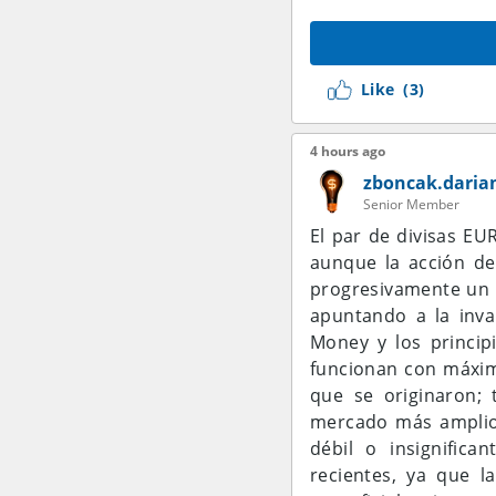
que el sentimiento s
por encima del nivel
(1.1579) e incluso la
Like
(3)
consigue romper la Re
es bastante grande a
4 hours ago
El indicador Moving 
zboncak.daria
Senior Member
encuentra muy por en
el momentum de subid
El par de divisas EU
de la MA, la tendenc
aunque la acción de
momento también fun
progresivamente un i
donde reaparezca la
apuntando a la inva
Money y los princip
Mientras tanto, el i
funcionan con máxima
acercándose al áre
que se originaron; 
sigue siendo bastant
mercado más amplios
cruce a la baja de 
débil o insignifica
aparezca primero una
recientes, ya que l