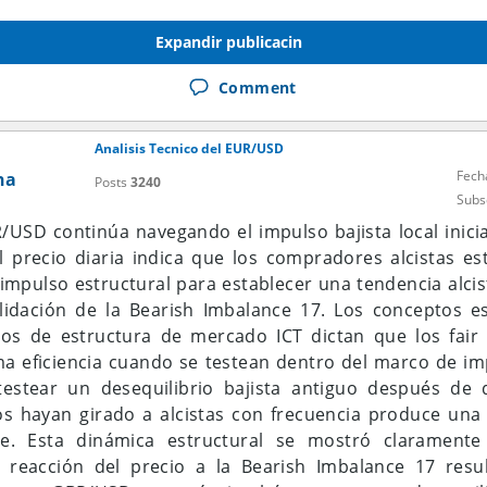
igue siendo más bien positivo. Mientras el precio sea c
Expandir publicacin
 Pivot, las probabilidades de continuar la subida haci
 Resistencia 3 (1.1599) siguen abiertas. Por el contrari
Comment
sistencia 1, el potencial de corrección de corto plazo ha
ntes de continuar con la tendencia principal.
Analisis Tecnico del EUR/USD
Fech
Average (línea roja) también respalda el escenario alc
na
Posts
3240
Subs
cima de la Media Móvil, que empieza a inclinarse al al
a sigue siendo saludable. Mientras el precio no vuelva
R/USD continúa navegando el impulso bajista local inicia
ia alcista aún tiene posibilidades de continuar. La Me
l precio diaria indica que los compradores alcistas e
ciona como zona de soporte dinámico que puede conver
mpulso estructural para establecer una tendencia alcis
 presión compradora.
lidación de la Bearish Imbalance 17. Los conceptos 
ios de estructura de mercado ICT dictan que los fair
ndicador Stochastic Oscillator (5,3,3) se encuentra en 
 eficiencia cuando se testean dentro del marco de imp
a de sobrecompra. Esta posición muestra que el mo
testear un desequilibrio bajista antiguo después de 
e fuerte, pero empieza a entrar en fase de agotamiento
 hayan girado a alcistas con frecuencia produce una 
las líneas del Stochastic en la zona por encima de 70
nte. Esta dinámica estructural se mostró claramente
 corrección ligera. Sin embargo, mientras la caída del S
a reacción del precio a la Bearish Imbalance 17 res