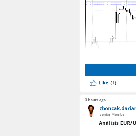
Like
(1)
3 hours ago
zboncak.daria
Senior Member
Análisis EUR/U