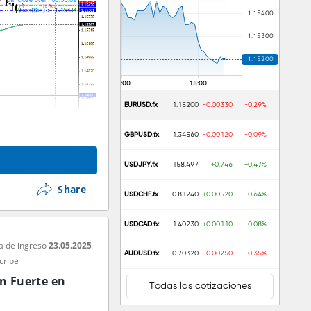
EURUSD.fx
1.15200
-0.00330
-0.29%
GBPUSD.fx
1.34560
-0.00120
-0.09%
USDJPY.fx
158.497
+0.746
+0.47%
Share
USDCHF.fx
0.81240
+0.00520
+0.64%
USDCAD.fx
1.40230
+0.00110
+0.08%
a de ingreso
23.05.2025
AUDUSD.fx
0.70320
-0.00250
-0.35%
cribe
n Fuerte en
Todas las cotizaciones