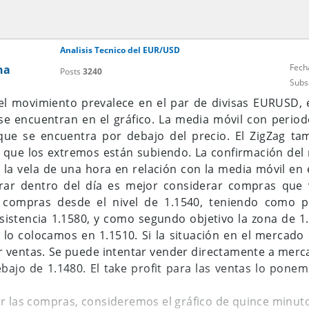
Analisis Tecnico del EUR/USD
Fech
na
Posts
3240
Subs
el movimiento prevalece en el par de divisas EURUSD, 
se encuentran en el gráfico. La media móvil con period
 que se encuentra por debajo del precio. El ZigZag ta
ya que los extremos están subiendo. La confirmación de
e la vela de una hora en relación con la media móvil en e
erar dentro del día es mejor considerar compras que
 compras desde el nivel de 1.1540, teniendo como pr
esistencia 1.1580, y como segundo objetivo la zona de 1.
lo colocamos en 1.1510. Si la situación en el mercado
 ventas. Se puede intentar vender directamente a merc
bajo de 1.1480. El take profit para las ventas lo ponem
r las compras, consideremos el gráfico de quince minut