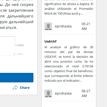
significativo de alcista a bajista. El
ы. До неё скорее
análisis utilizando el Promedio
осле закрепления
Móvil de 100 (línea azul) y...
ля дальнейшего
зирую дальнейший
05:21
eprohaska
вигаться.
AM
Usd/chf
Al analizar el gráfico de 30
minutos del par de divisas
USDCHF, se tomó la decisión de
abrir una posición corta. Se ha
seleccionado el nivel 0.79134
como objetivo final de beneficios,
que corresponde al límite inferior
indicado por el indicador...
Share
06:27
eprohaska
AM