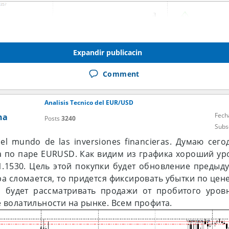
Expandir publicacin
Comment
Analisis Tecnico del EUR/USD
Fech
na
Posts
3240
Subs
 el mundo de las inversiones financieras. Думаю сег
а по паре EURUSD. Как видим из графика хороший у
.1530. Цель этой покупки будет обновление предыд
ура сломается, то придется фиксировать убытки по цене
будет рассматривать продажи от пробитого уровн
е волатильности на рынке. Всем профита.