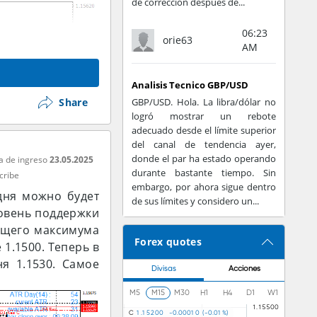
de corrección después de...
06:23
orie63
AM
Analisis Tecnico GBP/USD
Share
GBP/USD. Hola. La libra/dólar no
logró mostrar un rebote
adecuado desde el límite superior
del canal de tendencia ayer,
donde el par ha estado operando
a de ingreso
23.05.2025
durante bastante tiempo. Sin
cribe
embargo, por ahora sigue dentro
одня можно будет
de sus límites y considero un...
ровень поддержки
ущего максимума
Forex quotes
 1.1500. Теперь в
я 1.1530. Самое
Divisas
Acciones
M5
M15
M30
H1
H4
D1
W1
C
1
.
1
5
2
0
0
-
0
.
0
0
0
1
0
(
-
0
.
0
1
%
)