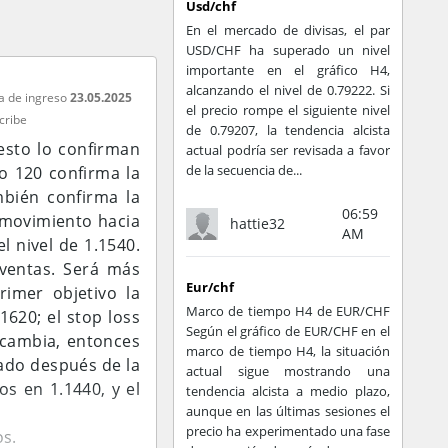
Usd/chf
En el mercado de divisas, el par
USD/CHF ha superado un nivel
importante en el gráfico H4,
alcanzando el nivel de 0.79222. Si
a de ingreso
23.05.2025
el precio rompe el siguiente nivel
cribe
de 0.79207, la tendencia alcista
esto lo confirman
actual podría ser revisada a favor
de la secuencia de...
o 120 confirma la
mbién confirma la
06:59
l movimiento hacia
hattie32
AM
l nivel de 1.1540.
 ventas. Será más
Eur/chf
imer objetivo la
Marco de tiempo H4 de EUR/CHF
1620; el stop loss
Según el gráfico de EUR/CHF en el
 cambia, entonces
marco de tiempo H4, la situación
ado después de la
actual sigue mostrando una
os en 1.1440, y el
tendencia alcista a medio plazo,
aunque en las últimas sesiones el
precio ha experimentado una fase
os.