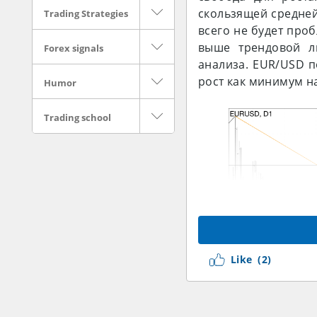
скользящей средней
Trading Strategies
всего не будет проб
выше трендовой л
Forex signals
анализа. EUR/USD п
рост как минимум на
Humor
Trading school
Like
(2)