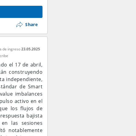
apaz de mantenerse
a la Resistencia 2
o, si el precio no
Share
cia el Pivot Point
a de ingreso
23.05.2025
ista. El precio se
cribe
za, mostrando que
 a caer por debajo
do el 17 de abril,
dia Móvil en este
stán construyendo
tirse en el lugar
ta independiente,
estándar de Smart
 value imbalances
el rango de 64–71,
ulso activo en el
mentum comprador
que los flujos de
. Si se produce un
respuesta bajista
, es probable que
 en las sesiones
tochastic sea solo
ultó notablemente