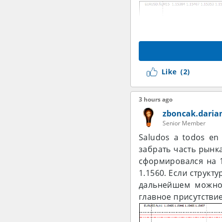
Like
(2)
3 hours ago
zboncak.daria
Senior Member
Saludos a todos en
забрать часть рынк
сформировался на 1
1.1560. Если структ
дальнейшем можно 
главное присутстви