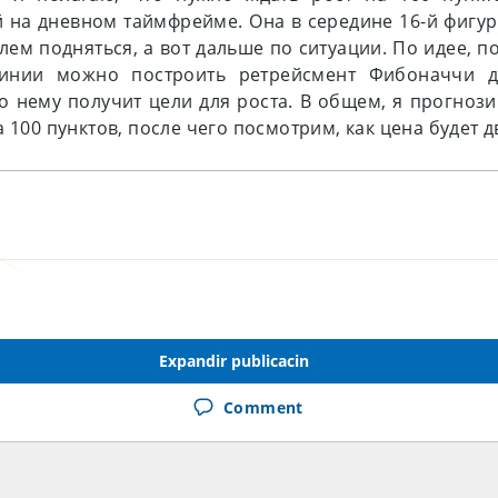
 на дневном таймфрейме. Она в середине 16-й фигур
лем подняться, а вот дальше по ситуации. По идее, п
инии можно построить ретрейсмент Фибоначчи д
о нему получит цели для роста. В общем, я прогно
 100 пунктов, после чего посмотрим, как цена будет д
Expandir publicacin
Comment