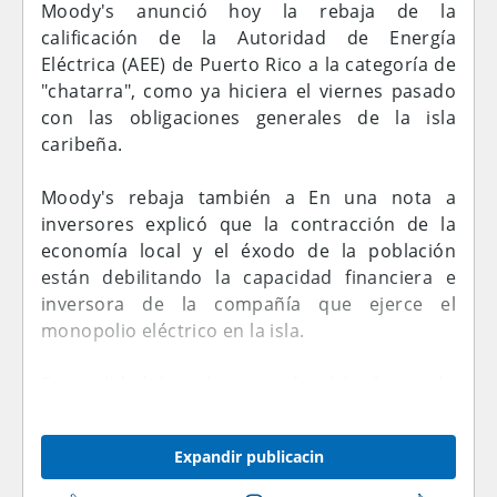
Moody's anunció hoy la rebaja de la
calificación de la Autoridad de Energía
Eléctrica (AEE) de Puerto Rico a la categoría de
"chatarra", como ya hiciera el viernes pasado
con las obligaciones generales de la isla
caribeña.
Moody's rebaja también a En una nota a
inversores explicó que la contracción de la
economía local y el éxodo de la población
están debilitando la capacidad financiera e
inversora de la compañía que ejerce el
monopolio eléctrico en la isla.
En realidad la rebaja se decidió el pasado
viernes, horas después de que se anunciara la
degradación de las obligaciones generales dos
Expandir publicacin
escalones dentro del grado especulativo (el
reservado para los llamados bonos "basura" o