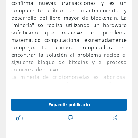
confirma nuevas transacciones y es un
componente crítico del mantenimiento y
desarrollo del libro mayor de blockchain. La
"minería" se realiza utilizando un hardware
sofisticado que resuelve un problema
matemático computacional extremadamente
complejo. La primera computadora en
encontrar la solución al problema recibe el
siguiente bloque de bitcoins y el proceso
comienza de nuevo.
La minería de criptomonedas es laboriosa,
costosa y solo esporádicamente gratificante.
No obstante, la minería tiene un atractivo
magnético para muchos inversores que están
Expandir publicacin
interesados en las criptomonedas debido al
hecho de que los mineros reciben
recompensas por su trabajo con tokens
criptográficos. Esto puede deberse a que los
tipos emprendedores ven la minería como