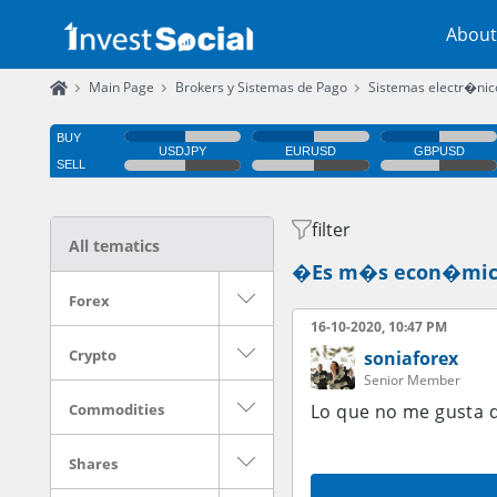
About
Main Page
Brokers y Sistemas de Pago
Sistemas electr�nic
filter
All tematics
�Es m�s econ�mico 
Forex
16-10-2020, 10:47 PM
Crypto
soniaforex
Senior Member
Commodities
Lo que no me gusta 
Shares