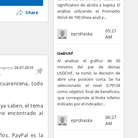
significativo de alcista a bajista. El
análisis utilizando el Promedio
Share
Móvil de 100 (línea azul) y...
05:21
eprohaska
AM
Usd/chf
Al analizar el gráfico de 30
minutos del par de divisas
 ingreso
26.07.2018
USDCHF, se tomó la decisión de
e
abrir una posición corta. Se ha
 cuarentena, todo
seleccionado el nivel 0.79134
como objetivo final de beneficios,
que corresponde al límite inferior
indicado por el indicador...
 ya saben, el tema
he encontrado al
06:27
eprohaska
AM
os. PayPal es la