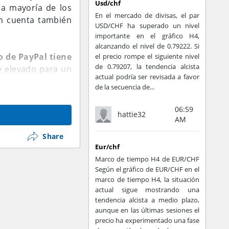
Usd/chf
la mayoría de los
En el mercado de divisas, el par
en cuenta también
USD/CHF ha superado un nivel
importante en el gráfico H4,
alcanzando el nivel de 0.79222. Si
 de PayPal tiene
el precio rompe el siguiente nivel
de 0.79207, la tendencia alcista
te elevado para un
actual podría ser revisada a favor
de la secuencia de...
ir este post. Sin
06:59
hattie32
s que si se envía
AM
incrementa apenas
Share
Eur/chf
Marco de tiempo H4 de EUR/CHF
las opciones más
Según el gráfico de EUR/CHF en el
itcoin es más que
marco de tiempo H4, la situación
actual sigue mostrando una
os países porque
tendencia alcista a medio plazo,
aunque en las últimas sesiones el
precio ha experimentado una fase