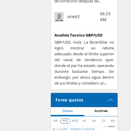
de corrección después de...
06:23
orie63
AM
Analisis Tecnico GBP/USD
GBP/USD. Hola. La libra/dólar no
logró mostrar un rebote
adecuado desde el límite superior
del canal de tendencia ayer,
donde el par ha estado operando
durante bastante tiempo. Sin
embargo, por ahora sigue dentro
de sus límites y considero un...
Forex quotes
Divisas
Acciones
M5
M15
M30
H1
H4
D1
W1
C
1
.
1
5
4
9
0
+
0
.
0
0
0
1
0
(
+
0
.
0
1
%
)