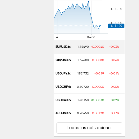
EURUSD.fx
1.15490
-0.00040
-0.03%
GBPUSD.fx
1.34600
-0.00080
-0.06%
USDJPY.fx
157.732
-0.019
-0.01%
USDCHF.fx
0.80720
0.00000
0.00%
USDCAD.fx
1.40150
+0.00030
+0.02%
AUDUSD.fx
0.70450
-0.00120
-0.17%
Todas las cotizaciones