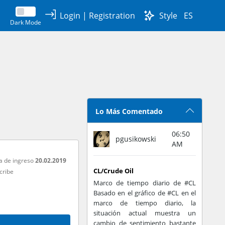
Login
|
Registration
Style
ES
Dark Mode
Lo Más Comentado
06:50
pgusikowski
AM
a de ingreso
20.02.2019
CL/Crude Oil
cribe
Marco de tiempo diario de #CL
Basado en el gráfico de #CL en el
marco de tiempo diario, la
situación actual muestra un
cambio de sentimiento bastante