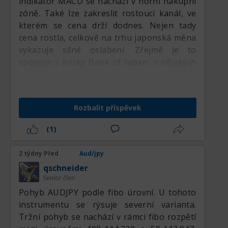
indikátor MACD se nachází v horní nákupní
zóně. Také lze zakreslit rostoucí kanál, ve
kterém se cena drží dodnes. Nejen tady
cena rostla, celkově na trhu japonská měna
vykazuje silné oslabení. Zřejmě je to
spojeno s kroky Bank of Japan, z nějakých
důvodů je pro ně výhodný levný jen. Z
některých zdrojů je známo, že Japonci jsou
ti největší spekulanti a dělají nějakou
Rozbalit příspěvek
významnou část rozpočtu na spekulacích.
No jasně, nemají suroviny, aby je těžili a
(1)
prodávali na všechny strany. Musí namáhat
mozky, vyrábět kvalitní produkty a získávat
2 týdny Před
Aud/jpy
prostředky pro sebe vysoce intelektuální
qschneider
činností, na rozdíl od některých. Těch, kteří
Senior člen
mají všechny zdroje k tomu, aby se jim žilo
Pohyb AUDJPY podle fibo úrovní. U tohoto
dobře.
instrumentu se rýsuje severní varianta.
Tržní pohyb se nachází v rámci fibo rozpětí
Je tu medvědí divergence na indikátoru