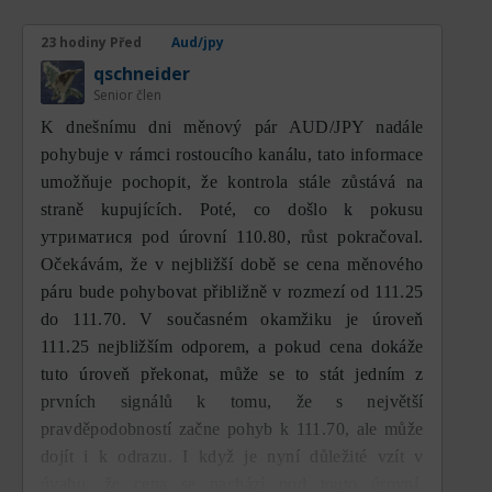
naznačuje, že krátkodobý trend je pod
medvědím tlakem, zatímco dlouhodobý
23 hodiny Před
Aud/jpy
trend ještě zcela neztratil svůj býčí
qschneider
charakter, protože cena se stále drží nad
Senior člen
MA200.
K dnešnímu dni měnový pár AUD/JPY nadále
pohybuje v rámci rostoucího kanálu, tato informace
V současnosti se AUD/JPY obchoduje kolem
umožňuje pochopit, že kontrola stále zůstává na
111,26, mírně nad horizontální supportní
straně kupujících. Poté, co došlo k pokusu
oblastí 111,11. Cena se dokázala odrazit
утриматися pod úrovní 110.80, růst pokračoval.
poté, co prudce klesla až k oblasti 109,94,
což ukazuje, že na nižších úrovních začíná
Očekávám, že v nejbližší době se cena měnového
vstupovat kupní zájem. Nicméně tento
páru bude pohybovat přibližně v rozmezí od 111.25
odraz je zatím relativně omezený, protože
do 111.70. V současném okamžiku je úroveň
cena zatím nedokázala znovu prorazit
111.25 nejbližším odporem, a pokud cena dokáže
MA100, který se nachází v oblasti 111,85.
tuto úroveň překonat, může se to stát jedním z
Dokud se cena pohybuje pod MA100, nelze
prvních signálů k tomu, že s největší
momentum zotavení považovat za platnou
pravděpodobností začne pohyb k 111.70, ale může
změnu trendu, ale spíše za technický odraz
dojít i k odrazu. I když je nyní důležité vzít v
v rámci větší korekční fáze.
úvahu, že cena se nachází pod touto úrovní,