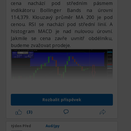
cena nachází pod středním pásmem
indikátoru Bollinger Bands na úrovni
114,379. Klouzavý průměr MA 200 je pod
cenou. RSI se nachází pod střední linií. A
histogram MACD je nad nulovou úrovní.
Jakmile se cena zavře uvnitř obdélníku,
budeme zvažovat prodeje.
Rozbalit příspěvek
(3)
týden Před
Aud/jpy