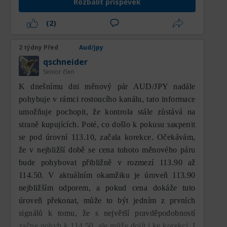
Rozbalit příspěvek
(2)
2 týdny Před
Aud/jpy
qschneider
Senior člen
K dnešnímu dni měnový pár AUD/JPY nadále
pohybuje v rámci rostoucího kanálu, tato informace
umožňuje pochopit, že kontrola stále zůstává na
straně kupujících. Poté, co došlo k pokusu закрепit
se pod úrovní 113.10, začala korekce. Očekávám,
že v nejbližší době se cena tohoto měnového páru
bude pohybovat přibližně v rozmezí 113.90 až
114.50. V aktuálním okamžiku je úroveň 113.90
nejbližším odporem, a pokud cena dokáže tuto
úroveň překonat, může to být jedním z prvních
signálů k tomu, že s největší pravděpodobností
začne pohyb k 114.50, ale může dojít i ke korekci. I