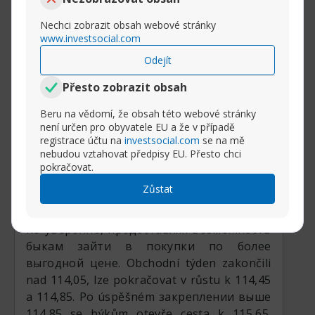
odpracovat úplně a vrátit se do parametrů
svého předchozího flatu na úrovni 111,22.
Nechci zobrazit obsah webové stránky
www.investsocial.com
Odejít
Rozbalit příspěvek
Přesto zobrazit obsah
(3)
Beru na vědomí, že obsah této webové stránky
není určen pro obyvatele EU a že v případě
registrace účtu na
investsocial.com
se na mě
týden Před
Aud/jpy
nebudou vztahovat předpisy EU. Přesto chci
qschneider
pokračovat.
Senior člen
Zůstat
Ve měnovém páru AUDJPY kupující dál
posouvají cenu nahoru. Идут с откатами,
но уверенно, предоставляя возможность
быкам зайти в покупки по более
выгодной цене. Obchodní týden zakončili
nad 114,05, lze pokračovat v růstu k 114,45
a 114,85. Po úspěšném закреплении выше
114,85 se býkům otevře cesta k 115,65.