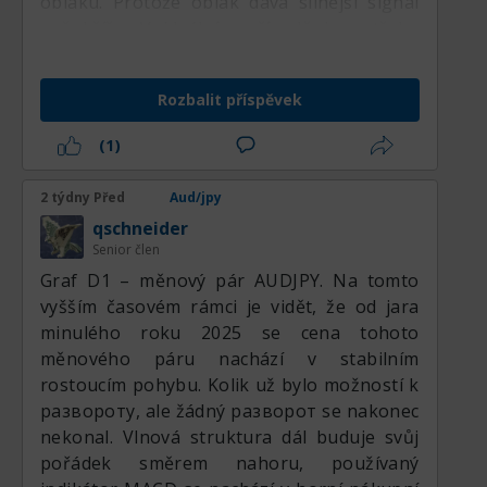
oblaku. Protože oblak dává silnější signál
než kříže. V ideálním případě je potřeba
počkat, až linie Tenkan-sen překříží zdola
nahoru linii Kijun-sen, abychom dostali
Rozbalit příspěvek
nákupní signál a spojili ho se signálem od
oblaku, což se i chystám udělat. Dále budu
(1)
nakupovat.
2 týdny Před
Aud/jpy
qschneider
Senior člen
Graf D1 – měnový pár AUDJPY. Na tomto
vyšším časovém rámci je vidět, že od jara
minulého roku 2025 se cena tohoto
měnového páru nachází v stabilním
rostoucím pohybu. Kolik už bylo možností k
развороту, ale žádný разворот se nakonec
nekonal. Vlnová struktura dál buduje svůj
pořádek směrem nahoru, používaný