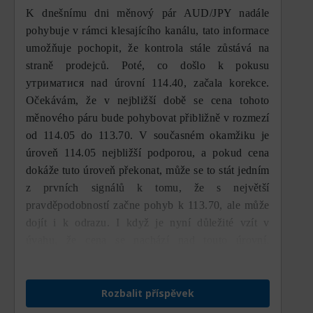
K dnešnímu dni měnový pár AUD/JPY nadále
pohybuje v rámci klesajícího kanálu, tato informace
umožňuje pochopit, že kontrola stále zůstává na
straně prodejců. Poté, co došlo k pokusu
утриматися nad úrovní 114.40, začala korekce.
Očekávám, že v nejbližší době se cena tohoto
měnového páru bude pohybovat přibližně v rozmezí
od 114.05 do 113.70. V současném okamžiku je
úroveň 114.05 nejbližší podporou, a pokud cena
dokáže tuto úroveň překonat, může se to stát jedním
z prvních signálů k tomu, že s největší
pravděpodobností začne pohyb k 113.70, ale může
dojít i k odrazu. I když je nyní důležité vzít v
úvahu, že cena se nachází nad touto úrovní,
prioritním směrem zůstává medvědí pohyb.
Rozbalit příspěvek