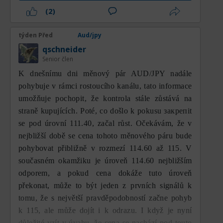
až 111,85 zónou, která velmi výrazně určí
(2)
směr pohybu AUD/JPY v několika příštích
seancích. Pokud se ceně podaří udržet nad
týden Před
Aud/jpy
supportem 111,11 a následně prorazit
qschneider
MA100 v oblasti 111,85 s přesvědčivým
Senior člen
denním uzavřením, výrazně se zvýší šance
K dnešnímu dni měnový pár AUD/JPY nadále
na růst směrem k 112,92. Naopak,
pohybuje v rámci rostoucího kanálu, tato informace
neúspěch v udržení tohoto supportu zvýší
umožňuje pochopit, že kontrola stále zůstává na
pravděpodobnost, že cena znovu otestuje
straně kupujících. Poté, co došlo k pokusu закрепit
109,94, a dokonce otevře prostor pro hlubší
se pod úrovní 111.40, začal růst. Očekávám, že v
pokles směrem k 108,79.
nejbližší době se cena tohoto měnového páru bude
pohybovat přibližně v rozmezí 114.60 až 115. V
Celkově technická analýza AUD/JPY na
současném okamžiku je úroveň 114.60 nejbližším
denním timeframe ukazuje, že trh se
odporem, a pokud cena dokáže tuto úroveň
nachází ve fázi přechodu po velmi prudké
překonat, může to být jeden z prvních signálů k
korekci. Krátkodobý trend je stále ovládán
tomu, že s největší pravděpodobností začne pohyb
medvědím sentimentem, protože cena je
k 115, ale může dojít i k odrazu. I když je nyní
pod MA100, zatímco dlouhodobý trend
důležité vzít v úvahu, že cena se nachází pod touto