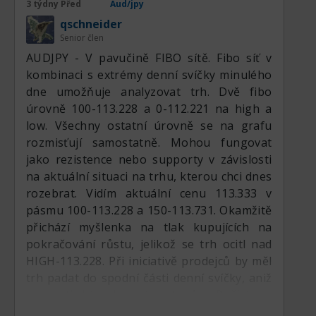
3 týdny Před
Aud/jpy
qschneider
Senior člen
AUDJPY - V pavučině FIBO sítě. Fibo síť v
kombinaci s extrémy denní svíčky minulého
dne umožňuje analyzovat trh. Dvě fibo
úrovně 100-113.228 a 0-112.221 na high a
low. Všechny ostatní úrovně se na grafu
rozmisťují samostatně. Mohou fungovat
jako rezistence nebo supporty v závislosti
na aktuální situaci na trhu, kterou chci dnes
rozebrat. Vidím aktuální cenu 113.333 v
pásmu 100-113.228 a 150-113.731. Okamžitě
přichází myšlenka na tlak kupujících na
pokračování růstu, jelikož se trh ocitl nad
HIGH-113.228. Při iniciativě prodejců by měl
trh padat do spodní části denní svíčky, aniž
by pustil býky ke svým stopům. Počítám s
růstem k úrovni 176.4-113.997, na které býci