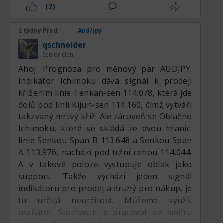
(2)
2 týdny Před
Aud/jpy
qschneider
Senior člen
Ahoj. Prognóza pro měnový pár AUDJPY.
Indikátor Ichimoku dává signál k prodeji
křížením linie Tenkan-sen 114.078, která jde
dolů pod linii Kijun-sen 114.160, čímž vytváří
takzvaný mrtvý kříž. Ale zároveň se Oblačno
Ichimoku, které se skládá ze dvou hranic:
linie Senkou Span B 113.648 a Senkou Span
A 113.976, nachází pod tržní cenou 114.044.
A v takové poloze vystupuje oblak jako
support. Takže vychází jeden signál
indikátoru pro prodej a druhý pro nákup, je
tu určitá neurčitost. Můžeme využít
oscilátor Stochastic a pracovat ve směru