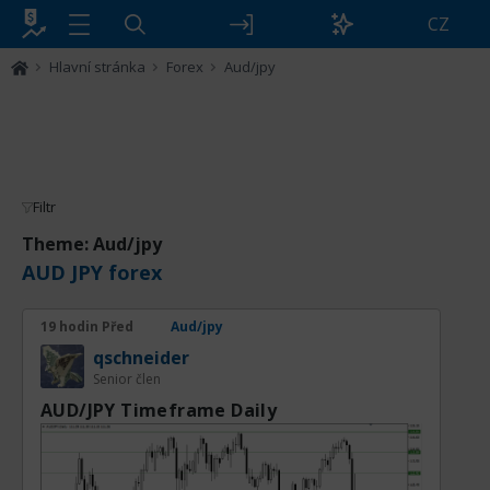
CZ
Hlavní stránka
Forex
Aud/jpy
Filtr
Theme: Aud/jpy
AUD JPY forex
19 hodin Před
Aud/jpy
qschneider
Senior člen
AUD/JPY Timeframe Daily