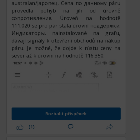
australan/japonец. Cena по данному páru
provedla pohyb na jih od úrovně
сопротивления. Úroveň na hodnotě
111.020 se pro pár stala úrovní поддержки.
Индикаторы, nainstalované na grafu,
dávají signály k otevření obchodů na nákup
páru. Je možné, že dojde k růstu ceny na
sever až k úrovni na hodnotě 116.350.
Rozbalit příspěvek
(1)