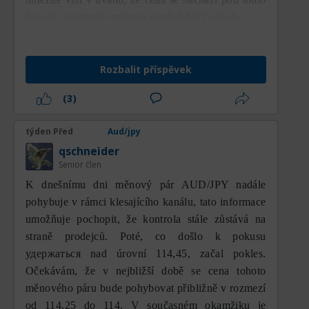
zůstává relativně konstruktivní, dokud se
cena drží nad MA200. Oblast 111,85 je
úrovní, prioritním směrem zůstává býčí pohyb.
dynamickou rezistencí, kterou je nutné
prorazit pro potvrzení konce korekční fáze,
zatímco 111,11 je důležitý support, který je
Rozbalit příspěvek
třeba udržet, aby zůstala otevřená šance na
(3)
zotavení. Pokud se ceně podaří prorazit
111,85, další cíle růstu se nacházejí na
týden Před
Aud/jpy
112,92, 113,89 a až 114,84. Naopak, pokud
se prodejní tlak znovu prosadí a cena
qschneider
Senior člen
uzavře pod 111,11, scénář oslabení směrem
k 109,94 a 108,79 se znovu stane
K dnešnímu dni měnový pár AUD/JPY nadále
dominantní variantou v krátkodobém až
pohybuje v rámci klesajícího kanálu, tato informace
střednědobém horizontu.
umožňuje pochopit, že kontrola stále zůstává na
straně prodejců. Poté, co došlo k pokusu
удержаться nad úrovní 114,45, začal pokles.
Očekávám, že v nejbližší době se cena tohoto
měnového páru bude pohybovat přibližně v rozmezí
od 114,25 do 114. V současném okamžiku je