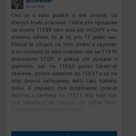
qschneider
Fibo síť lze stavět různými způsoby. Moje
upozorňoval přítomností býčí konvergence.
Senior člen
rozhodnutí bylo přivázat ji k denní svíčce,
Došlo k odrazu nahoru a já jsem
Chci se s vámi podělit o své úrovně, od
což zjednodušuje nastavení bez jakýchkoli
předpokládal druhou vlnu k proraženému
kterých budu pracovat. Takže pro продажи
tržních nepřesností.
kanálu. Ale ukázalo se, že cenu znovu
na úrovni 113.89 nám dala pár AUDJPY a na
natlačili nahoru za horní hranici a pak ji
screenu vidíme, že je to pro TF jeden час.
pouštějí dolů, znovu se tehdy vytvořila
Pokud se situace na trhu změní a крупняк
divergence na používaných indikátorech. A
si to rozmyslí jít mým směrem, tak na 114.16
teď to vypadá, že se tahle divergence začala
dostaneme STOP, a pokud vše zůstane v
realizovat. Částečně odpracovali pokles v
platnosti, tak na 113.63 pozici částečně
loňském červnu, letos v červenci se něco
zavřeme, potom doletíme do 113.37 a už na
nepovedlo, ale pořád ještě očekávám
této úrovni zafixujeme další část našeho
pokles.
zisku. A zbývající zisk dotáhneme (pokud
možno) a zavřeme na 113.11. Aby nám náš
zisk nesklouzl do mínusu, po každé fixaci
budeme trailovat stop příkazy.