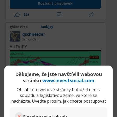
Rozbalit příspěvek
(2)
týden Před
Aud/jpy
qschneider
Senior člen
AUD/JPY
Děkujeme, že jste navštívili webovou
stránku
www.investsocial.com
Nedělní technická analýza páru na
4hodinovém grafu. Modrou zónu cena
Obsah této webové stránky bohužel není v
kompletně odpracovala a od úrovně
souladu s legislativou země, ve které se
nacházíte. Uveďte prosím, jak chcete postupovat
dvojitého vrcholu (114,37) se může cena
zkorigovat dolů k odpracování rozšířené
červené zóny. Červenou zónu může cena
Nezobrazovat obsah