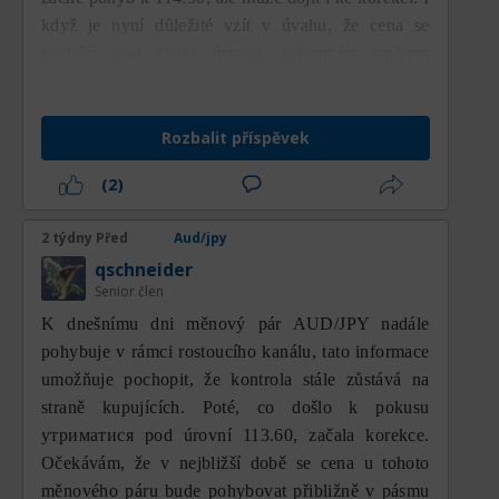
když je nyní důležité vzít v úvahu, že cena se
nachází pod touto úrovní, prioritním směrem
zůstává růstový (býčí).
Rozbalit příspěvek
(2)
2 týdny Před
Aud/jpy
qschneider
Senior člen
K dnešnímu dni měnový pár AUD/JPY nadále
pohybuje v rámci rostoucího kanálu, tato informace
umožňuje pochopit, že kontrola stále zůstává na
straně kupujících. Poté, co došlo k pokusu
утриматися pod úrovní 113.60, začala korekce.
Očekávám, že v nejbližší době se cena u tohoto
měnového páru bude pohybovat přibližně v pásmu