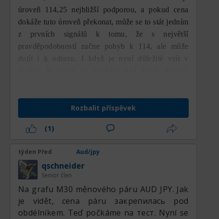
úroveň 114,25 nejbližší podporou, a pokud cena
dokáže tuto úroveň překonat, může se to stát jedním
z prvních signálů k tomu, že s největší
pravděpodobností začne pohyb k 114, ale může
dojít i k odrazu. I když je nyní důležité vzít v
úvahu, že cena se nachází nad touto úrovní,
prioritním směrem pohybu zůstává medvědí.
Rozbalit příspěvek
(1)
týden Před
Aud/jpy
qschneider
Senior člen
Na grafu M30 měnového páru AUD JPY. Jak
je vidět, cena páru закрепилась pod
obdélníkem. Teď počkáme na тест. Nyní se