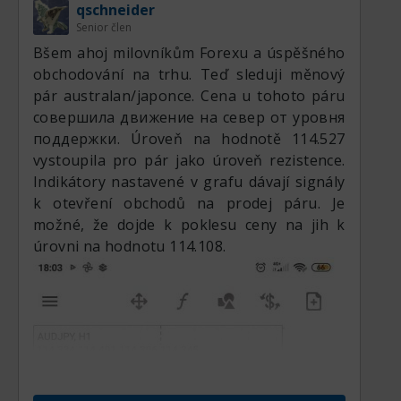
qschneider
Senior člen
Вšem ahoj milovníkům Forexu a úspěšného
obchodování na trhu. Teď sleduji měnový
pár australan/japonce. Cena u tohoto páru
совершила движение на север от уровня
поддержки. Úroveň na hodnotě 114.527
vystoupila pro pár jako úroveň rezistence.
Indikátory nastavené v grafu dávají signály
k otevření obchodů na prodej páru. Je
možné, že dojde k poklesu ceny na jih k
úrovni na hodnotu 114.108.