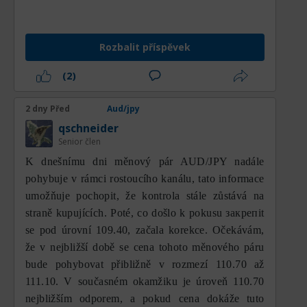
prioritním pohybem zůstává růstový.
Z pohledu klouzavých průměrů se MA100,
vyznačený modrou barvou, po předchozím
Rozbalit příspěvek
rostoucím sklonu začíná zplošťovat. Tato
změna sklonu odráží, že býčí momentum
(2)
začíná ztrácet sílu v důsledku poměrně
agresivního prodejního tlaku. Mezitím
2 dny Před
Aud/jpy
MA200, vyznačený červenou barvou, si stále
qschneider
postupně udržuje rostoucí směr a nachází
Senior člen
se v oblasti kolem 109,10. Pozice MA200,
K dnešnímu dni měnový pár AUD/JPY nadále
který stále stoupá, ukazuje, že dlouhodobý
pohybuje v rámci rostoucího kanálu, tato informace
trend má stále spíše pozitivní charakter.
umožňuje pochopit, že kontrola stále zůstává na
Proto, dokud se cena drží nad MA200,
straně kupujících. Poté, co došlo k pokusu закрепit
zůstává prostor pro střednědobé zotavení
se pod úrovní 109.40, začala korekce. Očekávám,
otevřený. Naopak, pokud by cena znovu
že v nejbližší době se cena tohoto měnového páru
klesla a prorazila pod MA200, dlouhodobá
bude pohybovat přibližně v rozmezí 110.70 až
býčí struktura začne ztrácet svou platnost.
111.10. V současném okamžiku je úroveň 110.70
nejbližším odporem, a pokud cena dokáže tuto
Horizontální supportní a rezistentní linie na