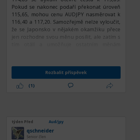
Pokud se nakonec podaří překonat úroveň
115,65, mohou cenu AUDJPY nasměrovat k
116,40 a 117,20. Samozřejmě nelze vyloučit,
že se Japonsko v nějakém okamžiku přece
jen rozhodne svou měnu posílit, ale zatím s
tím otálí a umožňuje ostatním měnám
posílit své pozice.:respect:
Rozbalit příspěvek
(1)
týden Před
Aud/jpy
qschneider
Senior člen