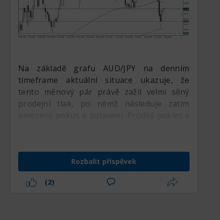
Na základě grafu AUD/JPY na denním
timeframe aktuální situace ukazuje, že
tento měnový pár právě zažil velmi silný
prodejní tlak, po němž následuje zatím
omezený pokus o zotavení. Prudký pokles v
několika posledních seancích změnil
strukturu pohybu ceny z býčí fáze do
poměrně hluboké korekce. Přestože po
Rozbalit příspěvek
dotyku nejnižší úrovně došlo k odrazu,
aktuální cena se stále nachází pod
(2)
klouzavým průměrem 100 (MA100), zatímco
klouzavý průměr 200 (MA200) je stále
poměrně daleko pod cenou. Tato situace