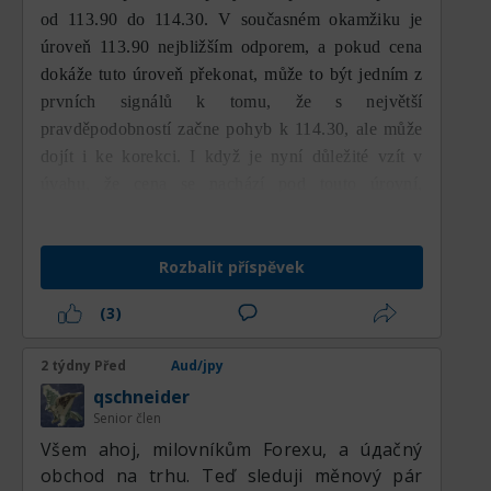
od 113.90 do 114.30. V současném okamžiku je
úroveň 113.90 nejbližším odporem, a pokud cena
dokáže tuto úroveň překonat, může to být jedním z
prvních signálů k tomu, že s největší
pravděpodobností začne pohyb k 114.30, ale může
dojít i ke korekci. I když je nyní důležité vzít v
úvahu, že cena se nachází pod touto úrovní,
prioritním směrem zůstává růstový (býčí).
Rozbalit příspěvek
(3)
2 týdny Před
Aud/jpy
qschneider
Senior člen
Všem ahoj, milovníkům Forexu, a úдаčný
obchod na trhu. Teď sleduji měnový pár