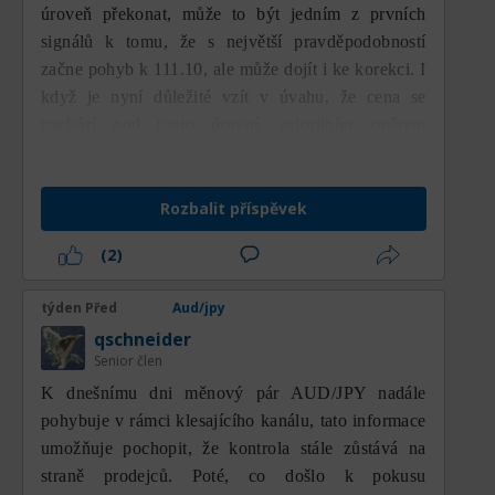
úroveň překonat, může to být jedním z prvních
grafu poskytují poměrně jasný obraz o
signálů k tomu, že s největší pravděpodobností
klíčových oblastech, na které se budou
začne pohyb k 111.10, ale může dojít i ke korekci. I
účastníci trhu soustředit. Nejbližší
když je nyní důležité vzít v úvahu, že cena se
rezistence se nachází na úrovni 111,85,
která se shoduje s pozicí MA100, a vytváří
nachází pod touto úrovní, prioritním směrem
tak dynamickou rezistenci zároveň s
zůstává růstový (býčí).
poměrně silnou horizontální rezistencí.
Průraz nad tuto úroveň bude prvním
Rozbalit příspěvek
signálem, že prodejní tlak začíná slábnout.
(2)
Následně se další rezistence nachází na
112,92, což byla dříve konsolidační oblast
týden Před
Aud/jpy
před prudkým poklesem. Pokud se ceně
podaří tuto úroveň překonat, otevře se
qschneider
Senior člen
větší prostor pro růst směrem k 113,89.
Další rezistence leží na 114,84, což je
K dnešnímu dni měnový pár AUD/JPY nadále
nejvyšší vrchol za posledních několik měsíců
pohybuje v rámci klesajícího kanálu, tato informace
a zároveň hlavní rezistence. Úspěšný průraz
umožňuje pochopit, že kontrola stále zůstává na
této oblasti by obnovil dominanci kupců a
straně prodejců. Poté, co došlo k pokusu