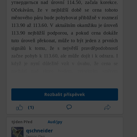
otevřel prostor pro pokračování
утвердиться nad úrovní 114.50, začala korekce.
dlouhodobého rostoucího trendu.
Očekávám, že v nejbližší době se cena tohoto
měnového páru bude pohybovat přibližně v rozmezí
Na spodní straně se první support nachází
113.90 až 113.60. V aktuálním okamžiku je úroveň
na úrovni 111,11, která je aktuálně
113.90 nejbližší podporou, a pokud cena dokáže
testována cenou. Tato oblast je důležitým
tuto úroveň překonat, může to být jeden z prvních
prvotním supportem, protože se stala
signálů k tomu, že s největší pravděpodobností
odrazovým bodem po posledním prodejním
začne pohyb k 113.60, ale může dojít i k odrazu. I
tlaku. Pokud se ceně nepodaří udržet nad
když je nyní důležité vzít v úvahu, že cena se
touto úrovní, může se prodejní tlak znovu
nachází nad tímto bodem, prioritním směrem
zvýšit směrem k supportu 109,94. Tato
zůstává medvědí pohyb.
úroveň se ukázala jako poměrně silná
oblast, protože dokázala zastavit předchozí
Rozbalit příspěvek
prudký pokles. Pokud by však byl tento
support proražen, dalším cílem oslabení
(1)
bude 108,79, což je hlavní support a
zároveň klíčová oblast pro udržení
týden Před
Aud/jpy
dlouhodobého býčího trendu. Průraz pod
qschneider
tuto úroveň bude signálem, že tržní
Senior člen