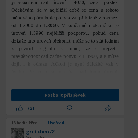
směrem k nižším úrovním.
утриматися nad úrovní 1.4070, začal pokles.
Fibonacciho retracement na 1,3973 jako
Očekávám, že v nejbližší době se cena u tohoto
primární strukturální podporu, zatímco
Pozice MA 100, která se stále nachází pod
61,8% Fibonacciho retracement poskytuje
měnového páru bude pohybovat přibližně v rozmezí
MA 200, ukazuje, že střednědobý trend
hlubokou makro obranu na 1,3827.
od 1.3990 do 1.3960. V současném okamžiku je
zatím neposkytuje signál obratu. Tyto dva
úroveň 1.3990 nejbližší podporou, pokud cena
klouzavé průměry nyní fungují jako
dokáže tuto úroveň překonat, může se to stát jedním
dynamická rezistence, kterou je třeba
z prvních signálů k tomu, že s největší
prorazit, pokud má cena změnit tržní
pravděpodobností začne pohyb k 1.3960, ale může
sentiment na pozitivnější. Dokud se cena
dojít i k odrazu. Ačkoli je nyní důležité vzít v
pohybuje pod těmito dvěma indikátory, je
úvahu, že cena se nachází nad touto úrovní,
každý růst spíše vnímán jako korekce v
prioritním směrem zůstává medvědí pohyb.
klesajícím trendu, nikoli jako začátek
nového býčího trendu. Proto je potvrzení
Rozbalit příspěvek
breakoutů nad MA 100 a MA 200 důležitou
podmínkou, než může trh rozvinout
(2)
udržitelnější růstovou dynamiku.
Čtyřhodinový časový rámec (H4) —
13 hodin Před
Usd/cad
Pohyb ceny v několika posledních seancích
exekuce a momentum
gretchen72
také ukazuje pokles volatility ve srovnání s
Senior člen