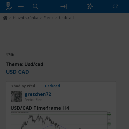
CZ
Hlavní stránka
Forex
Usd/cad
Filtr
Theme: Usd/cad
USD CAD
3 hodiny Před
Usd/cad
gretchen72
Senior člen
USD/CAD Timeframe H4