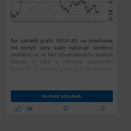
Na základě grafu USD/CAD na timeframe
H4 pohyb ceny stále vykazuje tendenci
nacházet se ve fázi střednědobého bearish
trendu, i když v několika posledních
seancích se objevily pokusy o konsolidaci,
které naznačují, že trh hledá nový směr.
Prodejní tlak je stále relativně dominantní,
protože cena se obchoduje pod Moving
Rozbalit příspěvek
Average (MA) 100 a MA 200. Kromě toho
pozice MA 100 pod MA 200 ukazuje, že
(2)
struktura střednědobého trendu je stále
klesající. Sklon obou klouzavých průměrů,
který je stále spíše sestupný, rovněž