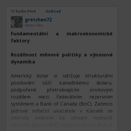
potvrzuje, že bearish sentiment ještě zcela
neskončil, i když intenzita poklesu začíná ve
11 hodin Před
Usd/cad
srovnání s předchozí fází oslabování
gretchen72
slábnout.
Senior člen
Fundamentální a makroekonomické
V posledních dnech bylo vidět, že cena se
faktory
pokusila o zotavení a vystoupala k oblasti
MA 100 a MA 200. Tento pokus však
Rozdílnost měnové politiky a výnosová
nedokázal pokračovat, protože se objevil
dynamika
poměrně silný prodejní tlak právě ve chvíli,
kdy cena vstoupila do oblasti dynamické
Americký dolar si udržuje strukturální
rezistence. Odmítnutí od těchto dvou
posilování vůči kanadskému dolaru,
klouzavých průměrů ukazuje, že účastníci
podpořené přetrvávajícím úrokovým
trhu stále využívají každý růst jako
rozdílem mezi Federálním rezervním
příležitost k opětovnému prodeji. Taková
systémem a Bank of Canada (BoC). Zatímco
cenová reakce je typickým charakteristickým
jádrové inflační ukazatele v Kanadě se
rysem stále aktivního bearish trendu, kdy
zmírnily směrem ke střední hodnotě
dynamická rezistence nadále omezuje
cílového pásma BoC, opatrný postoj Fedu k
prostor pro růst ceny.