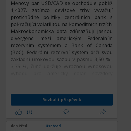
Měnový pár USD/CAD se obchoduje poblíž
1,4027, zatímco devizové trhy vyvažují
protichůdné politiky centrálních bank s
pokračující volatilitou na komoditních trzích.
Makroekonomická data zdůrazňují jasnou
divergenci mezi americkým Federálním
rezervním systémem a Bank of Canada
(BoC). Federální rezervní systém drží svou
základní úrokovou sazbu v pásmu 3,50 %–
3,75 %, čímž udržuje výraznou výnosovou
výhodu pro americký dolar navzdory
slabším domácím údajům o volných
pracovních místech a zvolňujícím hodnotám
indexu PMI ve službách. Naproti tomu Bank
Rozbalit příspěvek
of Canada ponechala svou klíčovou sazbu
beze změny na 2,25 % poté, co meziroční
(1)
inflace v Kanadě zpomalila na 2,8 %, což
signalizuje, že domácí tvůrci politik nejsou
den Před
Usd/cad
pod bezprostředním tlakem dalšího