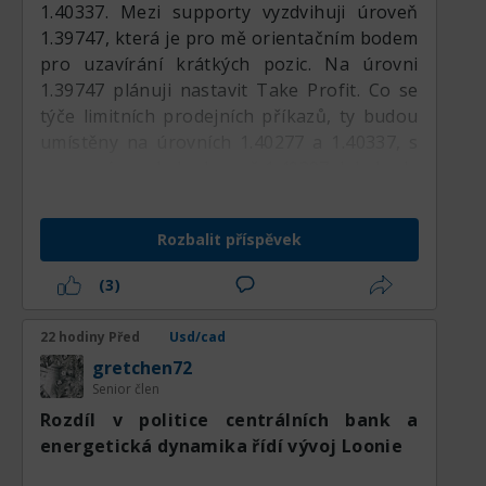
1.40337. Mezi supporty vyzdvihuji úroveň
Channel Index potvrzuje vysoce
1.39747, která je pro mě orientačním bodem
pravděpodobný long vstup s rizikem těsně
pro uzavírání krátkých pozic. Na úrovni
chráněným pod 1,3950.
1.39747 plánuji nastavit Take Profit. Co se
týče limitních prodejních příkazů, ty budou
umístěny na úrovních 1.40277 a 1.40337, s
omezením pohybu k ceně 1.40397, kde bude
zároveň nastaven Stop Loss. Všem úspěšné
obchody!
Rozbalit příspěvek
(3)
22 hodiny Před
Usd/cad
gretchen72
Senior člen
Rozdíl v politice centrálních bank a
energetická dynamika řídí vývoj Loonie