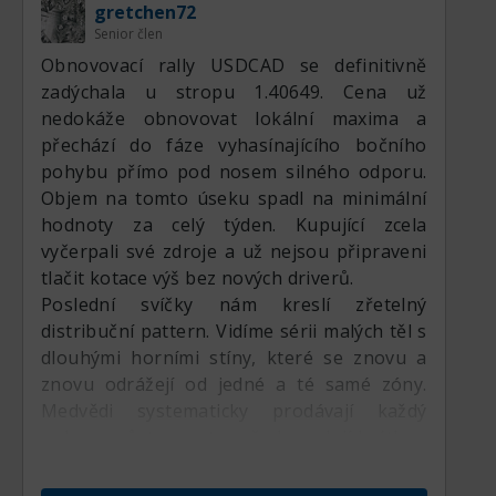
gretchen72
zpřísňování. Současně zůstává kanadský
Senior člen
dolar citlivý na výkyvy cen ropy. Změněná
Obnovovací rally USDCAD se definitivně
očekávání ohledně geopolitických jednání
zadýchala u stropu 1.40649. Cena už
na Blízkém východě spolu s plánovanými
nedokáže obnovovat lokální maxima a
změnami produkce OPEC+ zatěžují globální
přechází do fáze vyhasínajícího bočního
ropné benchmarky a omezují krátkodobé
pohybu přímo pod nosem silného odporu.
zhodnocení CAD. Zatímco obchodníci
Objem na tomto úseku spadl na minimální
vyčkávají na data s vysokým dopadem –
hodnoty za celý týden. Kupující zcela
včetně nadcházejících amerických Non-Farm
vyčerpali své zdroje a už nejsou připraveni
Payrolls a kanadských údajů o
tlačit kotace výš bez nových driverů.
zaměstnanosti – makroekonomické pozadí
Poslední svíčky nám kreslí zřetelný
udržuje pod tímto párem podpůrné dno.
distribuční pattern. Vidíme sérii malých těl s
dlouhými horními stíny, které se znovu a
Čtyřhodinová technická struktura a
znovu odrážejí od jedné a té samé zóny.
krátkodobý momentum
Medvědi systematicky prodávají každý
pokus o růst a postupně akumulují krátkou
Krátkodobý cenový vývoj vykazuje neutrální
pozici. Lokální rostoucí trend ztratil
až mírně býčí tón, přičemž spotové ceny se
veškerou sílu a nyní vypadá jako klasická