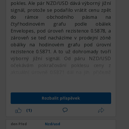
pokles. Ale pár NZD/USD dává výborný jižní
momenta
dominanci prodejců a zvýšil
signál, protože se podařilo vrátit cenu zpět
– prodej
pravděpodobnost korekce směrem k 0,5840
1hodinové
strukturálního
do rámce obchodního pásma na
Medvědí
0,5849 /
uzavření
průrazu
a 0,5820. Celkově zůstává dominantní
průraz –
0,5829
0,5878
čtyřhodinovém grafu podle obálek
pod
po
short
(200-SMA)
technický bias mírně býčí, dokud se cena
0,5860
slabých
Envelopes, pod úroveň rezistence 0.5878, a
datech z
drží nad klíčovými podporami, a obchodníci
zároveň se teď nacházíme v prodejní zóně
trhu
by měli nadále sledovat sílu amerického
práce NZ.
obálky na hodinovém grafu pod úrovní
dolaru a globální sentiment k riziku pro
Taktický
rezistence 0.5871. A to už dohromady tvoří
potvrzení dalšího udržitelného pohybu.
vstup do
výborný jižní signál. Od páru NZD/USD
short
pozice při
očekávám pokračování poklesu ceny z
Short na
Odmítnutí
intradenním
0,5860 /
aktuální úrovně 0.5871 dál na jih, přičemž
odmítnutí
na
0,5872
0,5885
pullbacku
0,5849
rezistence
(100-SMA)
k
konečným cílem poklesu bude support
dynamické
0.5814. Jižní scénář zneplatní fakt uzavření
rezistenci
100hodinového
dnešní čtyřhodinové svíčky nad úrovní
SMA.
Rozbalit příspěvek
0.5880.
Reverzní
long na
(1)
změnu
trendu
1hodinové
spuštěný
den Před
Bullish
Nzd/usd
uzavření
0,5920 /
pouze po
invalidace
0,5870