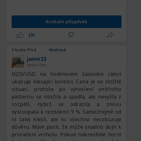
reálným růst NZDUSD k 0,5920. Po
Tvůrci politiky nadále zdůrazňují, že
закрепení nad 0,5920 bude možné
úrokové sazby zůstanou dostatečně
vystoupat k 0,5950 a 0,5980.:respect:
restriktivní, dokud nebudou inflační
Rozbalit příspěvek
očekávání pevně ukotvena. Trh práce na
Novém Zélandu mírně oslabil, ale podmínky
(3)
zaměstnanosti zůstávají lepší, než se
očekávalo, což pomáhá podporovat
9 hodin Před
Nzd/usd
spotřebu domácností. Vývoz mléčných
jamir23
výrobků a ceny zemědělských komodit
Senior člen
nadále hrají důležitou roli ve vnější
NZD/USD na hodinovém časovém rámci
rovnováze země, zatímco zlepšující se
ukazuje klesající korekci. Cena je ve složité
poptávka ze strany hlavních asijských
situaci, protože po vytvoření vnitřního
obchodních partnerů, zejména Číny,
patternu se otočila a spadla, ale nevyšla z
poskytuje dodatečnou podporu exportním
rozpětí, nýbrž se odrazila a znovu
příjmům. Zpomalení globálního obchodu a
vystoupala k rezistenci 9 %. Samozřejmě od
slabší aktivita na trhu bydlení však zůstávají
ní také klesli, ale to všechno nevzbuzuje
riziky na straně poklesu hospodářského
důvěru. Mám pocit, že může snadno dojít k
růstu. Kapitálové toky do novozélandských
proražení vrcholu. Pokud nakreslíme horní
vládních dluhopisů zůstávají relativně