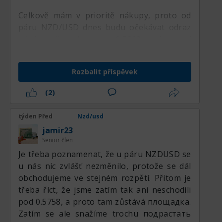
prodejců a zvýšilo pravděpodobnost
Celkově mám v prioritě nákupy, proto od
korekce směrem k 0,5750 nebo níže.
páru NZD/USD dnes budu očekávat odraz
od úrovně podpory na 0.5860 a obnovení
růstu k cílům na nejbližší vypočtené úrovni
сопротивления 0.5890 do konce aktuálního
Rozbalit příspěvek
obchodního dne.
(2)
týden Před
Nzd/usd
jamir23
Senior člen
Je třeba poznamenat, že u páru NZDUSD se
u nás nic zvlášť nezměnilo, protože se dál
obchodujeme ve stejném rozpětí. Přitom je
třeba říct, že jsme zatím tak ani neschodili
pod 0.5758, a proto tam zůstává площадка.
Zatím se ale snažíme trochu подрастать