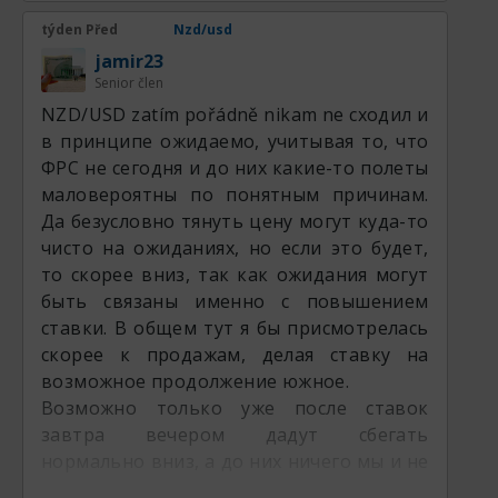
týden Před
Nzd/usd
jamir23
Senior člen
NZD/USD zatím pořádně nikam ne сходил и
в принципе ожидаемо, учитывая то, что
ФРС не сегодня и до них какие-то полеты
маловероятны по понятным причинам.
Да безусловно тянуть цену могут куда-то
чисто на ожиданиях, но если это будет,
то скорее вниз, так как ожидания могут
быть связаны именно с повышением
ставки. В общем тут я бы присмотрелась
скорее к продажам, делая ставку на
возможное продолжение южное.
Возможно только уже после ставок
завтра вечером дадут сбегать
нормально вниз, а до них ничего мы и не
увидим толком здесь такого