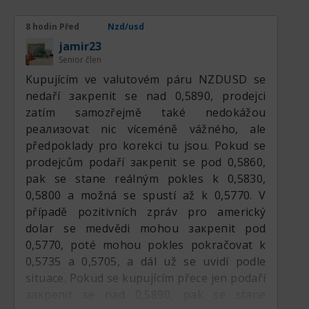
zůstává mírná a pár se nadále obchoduje v
dobře vymezeném pásmu. Bezprostřední
8 hodin Před
Nzd/usd
bias je mírně býčí, pokud NZD/USD zůstane
jamir23
nad klíčovou oblastí podpory kolem 0,5840–
Senior člen
0,5850, i když zisky mohou zůstávat
Kupujícím ve valutovém páru NZDUSD se
pozvolné, pokud se nerozvine širší slabost
nedaří закрепit se nad 0,5890, prodejci
amerického dolaru.
zatím samozřejmě také nedokážou
реализovat nic víceméně vážného, ale
Fundamentální analýza:
předpoklady pro korekci tu jsou. Pokud se
prodejcům podaří закрепit se pod 0,5860,
Novozélandský dolar nadále čerpá podporu
pak se stane reálným pokles k 0,5830,
z relativně restriktivní měnové politiky
0,5800 a možná se spustí až k 0,5770. V
Reserve Bank of New Zealand a náznaků, že
případě pozitivních zpráv pro americký
domácí inflace se postupně přibližuje k cíli,
dolar se medvědi mohou закрепit pod
aniž by došlo ke kolapsu ekonomické
0,5770, poté mohou pokles pokračovat k
aktivity. Inflace sice ve srovnání s
0,5735 a 0,5705, a dál už se uvidí podle
předchozími lety zmírnila, ale jádrové
situace. Pokud se kupujícím přece jen podaří
inflační tlaky zůstávají dostatečně zvýšené
закрепit se nad 0,5890, pak se stane
na to, aby RBNZ udržovala opatrný postoj.