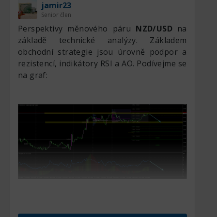
nad
0,5950
plném
jamir23
– long
0,5896
proražení
Senior člen
klesající
trendové
Perspektivy měnového páru
NZD/USD
na
linie –
základě technické analýzy. Základem
stropu.
obchodní strategie jsou úrovně podpor a
rezistencí, indikátory RSI a AO. Podívejme se
na graf:
​ ​
Znovu был otestován максимум, dál se pár