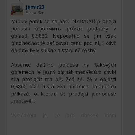
jamir23
Senior člen
Minulý pátek se na páru NZD/USD prodejci
pokusili оформить průraz podpory v
oblasti 0,5860. Nepodařilo se jim však
Technické indikátory nadále nahrávají
plnohodnotně zafixovat cenu pod ní, i když
kupcům, i když momentum se s
objemy byly slušné a stabilně rostly.
přibližováním páru k důležitým rezistencím
zmírnilo. 20denní klouzavý průměr zůstává
Absence dalšího poklesu na takových
nad 50denním klouzavým průměrem, což
objemech je jasný signál: medvědům chybí
potvrzuje, že krátkodobý trend nadále
síla protlačit trh níž. Zdá se, že v oblasti
směřuje výše. Cena se rovněž drží nad
0,5860 leží hustá zeď limitních nákupních
200denním klouzavým průměrem, což
příkazů, o kterou se prodejci jednoduše
posiluje širší býčí strukturu a ukazuje na
„zastavili“.
pokračující institucionální poptávku.
Indikátor Moving Average Convergence
Výsledkem je, že pro dnešek mám
Divergence (MACD) zůstává v kladném
jednoznačnou prioritu na nákupy. Čekám
teritoriu, ačkoli histogram se mírně zploštil,
na pokračování posilování novozélanďana a
což naznačuje, že býčí momentum spíše