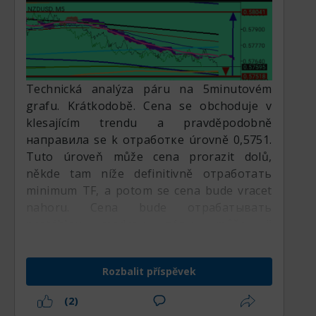
Technická analýza páru na 5minutovém
grafu. Krátkodobě. Cena se obchoduje v
klesajícím trendu a pravděpodobně
направила se k отработке úrovně 0,5751.
Tuto úroveň může cena prorazit dolů,
někde tam níže definitivně отработать
minimum TF, a potom se cena bude vracet
nahoru. Cena bude отрабатывать
protáhlou modrou zónu, může ji
отработать úplně, vrátit se k úrovni 0,5804
a tam na grafu nakreslit dvojitý vrchol.
Rozbalit příspěvek
(2)