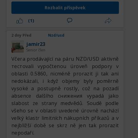
sebevědomý pohyb nahoru. Nejbližší
zpomaluje, než že by se otáčelo. Mezitím
Rozbalit příspěvek
srozumitelný cíl pro take-profit je na úrovni
Average True Range (ATR) ukazuje na
rezistence 0,5910. Obchoduji výhradně z
mírně zvýšenou volatilitu, což odráží vyšší
(1)
longů a počítám s dobrou realizací tohoto
citlivost na komunikaci centrálních bank,
scénáře.
americká makrodata, údaje o čínském růstu
2 dny Před
Nzd/usd
a vývoj na komoditních trzích. Denní
jamir23
svíčkové chování nadále ukazuje, že kupci
Senior člen
reagují rychle pokaždé, když se cena přiblíží
Včera prodávající na páru NZD/USD aktivně
k podpůrné oblasti 0,5840–0,5820, což
тестovali vypočtenou úroveň podpory v
posiluje názor, že podkladová poptávka
oblasti 0.5860, nicméně prorazit ji tak ani
zůstává zdravá. Dokud se NZD/USD drží nad
nedokázali, i když objemy byly poměrně
0,5840, je pravděpodobné, že kupci udrží
vysoké a postupně rostly, což na pozadí
kontrolu a budou dále cílovat 0,5940 a
absence dalšího снижения vypadá jako
následně 0,6000. Úspěšný průraz nad tyto
slabost ze strany medvědů. Soudě podle
rezistenční úrovně by mohl spustit další
všeho se v oblasti uvedené úrovně nachází
momentum nákupy ze strany trendově
velký klastr limitních nákupních příkazů a v
orientovaných investorů. Naopak neudržení
nejbližší době se skrz ně jen tak prorazit
podpory nad 0,5800 by přesunulo
nepodaří.
krátkodobé momentum ve prospěch