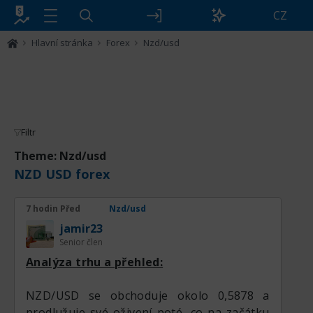
CZ
Hlavní stránka
Forex
Nzd/usd
Filtr
Theme: Nzd/usd
NZD USD forex
7 hodin Před
Nzd/usd
jamir23
Senior člen
Analýza trhu a přehled:
NZD/USD se obchoduje okolo 0,5878 a
prodlužuje své oživení poté, co na začátku