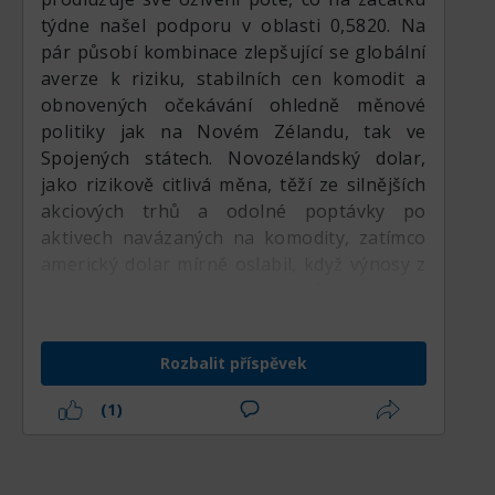
týdne našel podporu v oblasti 0,5820. Na
pár působí kombinace zlepšující se globální
averze k riziku, stabilních cen komodit a
obnovených očekávání ohledně měnové
politiky jak na Novém Zélandu, tak ve
Spojených státech. Novozélandský dolar,
jako rizikově citlivá měna, těží ze silnějších
akciových trhů a odolné poptávky po
aktivech navázaných na komodity, zatímco
americký dolar mírně oslabil, když výnosy z
amerických státních dluhopisů klesly po
smíšených makrodatech z USA. Nejistota
ohledně politiky Fedu, zpomalující globální
Rozbalit příspěvek
růst a geopolitické napětí však nadále brání
agresivnějším nákupům Kiwi. Pozice
(1)
investorů zůstávají vyvážené, obchodníci
čekají na nová inflační a pracovní data z
obou ekonomik. Krátkodobá volatilita