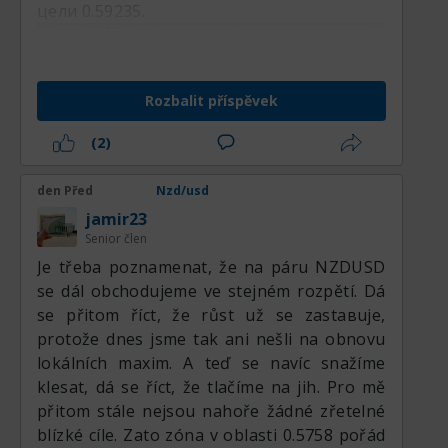
zůstává přitlačen pod dynamickými
цели 0.59235.
klouzavými průměry nad trhem a pod
klesající trendovou linií.
Klesající trendová linie – strop
Rozbalit příspěvek
(~0,5896):
Hlavní diagonální dynamická
rezistence vycházející z nedávných nižších
(2)
maxim. Pro neutralizaci krátkodobého
medvědího biasu je nutné hodinové
den Před
Nzd/usd
uzavření nad 0,5896.
jamir23
100hodinový jednoduchý klouzavý
Senior člen
průměr (0,5872):
Působí jako
Je třeba poznamenat, že na páru NZDUSD
bezprostřední dynamická rezistence nad
se dál obchodujeme ve stejném rozpětí. Dá
Momentum indikátory na grafu H4 nadále
trhem a úspěšně zastavuje krátkodobé
se přitom říct, že růst už se zastавuje,
podporují opatrně býčí výhled. 20periodický
korekční růsty.
protože dnes jsme tak ani nešli na obnovu
klouzavý průměr zůstává nad
Bezprostřední horizontální dno
lokálních maxim. A teď se navíc snažíme
50periodickým klouzavým průměrem, což
(0,5860):
Hlavní intradenní support, který
klesat, dá se říct, že tlačíme na jih. Pro mě
odráží zlepšující se krátkodobý trend,
je aktuálně testován.
přitom stále nejsou nahoře žádné zřetelné
zatímco cena se nadále obchoduje nad
Sekundární podpůrná zóna (0,5849):
blízké cíle. Zato zóna v oblasti 0.5758 pořád
oběma těmito dynamickými úrovněmi