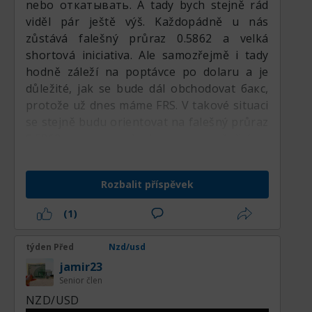
nebo откатывать. A tady bych stejně rád
viděl pár ještě výš. Každopádně u nás
zůstává falešný průraz 0.5862 a velká
shortová iniciativa. Ale samozřejmě i tady
hodně záleží na poptávce po dolaru a je
důležité, jak se bude dál obchodovat бакс,
protože už dnes máme FRS. V takové situaci
se stejně budu orientovat na falešný průraz
0.5862, a proto, pokud se znovu vyšplháme
nad 0.5830, tak už i tam budu zkoušet
prodávat.
Rozbalit příspěvek
(1)
týden Před
Nzd/usd
jamir23
Senior člen
NZD/USD