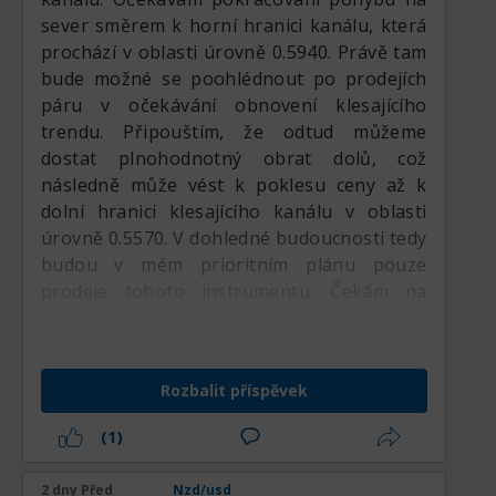
průrazem úrovně 0.58882, což svědčí o
pravděpodobnost korekce směrem k
sever směrem k horní hranici kanálu, která
jejich síle.
0,5750. Nedávné denní svíčkové formace
prochází v oblasti úrovně 0.5940. Právě tam
V takové situaci budu čekat na korekci ceny
naznačují spíše dočasnou konsolidaci než
bude možné se poohlédnout po prodejích
k úrovni podpory týdenního pivotu 0.58412,
obrat trendu, přičemž kupci nadále brání
páru v očekávání obnovení klesajícího
kde bude možné otevřít nákup částí lotu.
poklesy a prodejci mají problém prosadit
trendu. Připouštím, že odtud můžeme
Druhou část si ponechám pro případ hlubší
trvalejší medvědí momentum. Toto chování
dostat plnohodnotný obrat dolů, což
korekce ceny k úrovni podpory rozšíření
naznačuje, že institucionální účastníci jsou
následně může vést k poklesu ceny až k
týdenního pivotu 0.57912.
stále ochotni akumulovat dlouhé pozice
dolní hranici klesajícího kanálu v oblasti
během krátkodobých poklesů, což
úrovně 0.5570. V dohledné budoucnosti tedy
podporuje širší trend oživení.
budou v mém prioritním plánu pouze
prodeje tohoto instrumentu. Čekám na
rozuzlení nejbližší pátek.
Rozbalit příspěvek
(1)
2 dny Před
Nzd/usd