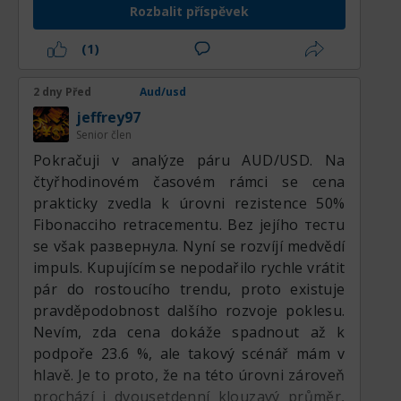
No a když se podíváme na týdenní graf, tak
Rozbalit příspěvek
prodávat z denní úrovně se vůbec nechce,
(1)
protože je tu rostoucí trendová linie, do
které se cena opírala, a indikátor CCI
2 dny Před
Aud/usd
relativně nedávno vyšel z dolní zóny. Takže
růst tu může být i hlubší, než je v tuto chvíli.
jeffrey97
Senior člen
Přeci jen je to týdenní linie a podle toho
bude dost silná. Od ní si myslím, že cena
Pokračuji v analýze páru AUD/USD. Na
doroste k zrcadlové úrovni 0.7122. Je vidět,
čtyřhodinovém časovém rámci se cena
že cena se pomalu plazí, možná se tu
prakticky zvedla k úrovni rezistence 50%
vykresluje druhé rameno formace hlava a
Fibonacciho retracementu. Bez jejího тестu
ramena, která se tu může vytvořit. Zkrátka
se však развернула. Nyní se rozvíjí medvědí
a dobře, uvnitř dne se zatím zvažují nákupy.
impuls. Kupujícím se nepodařilo rychle vrátit
Ostatní páry už se slušně rozběhly a
pár do rostoucího trendu, proto existuje
dokonce i zlato se pohnulo z místa. Dnes je
pravděpodobnost dalšího rozvoje poklesu.
takzvaný non-farm, balík důležitých zpráv z
Nevím, zda cena dokáže spadnout až k
USA. Na nich právě očekávám, že se
podpoře 23.6 %, ale takový scénář mám v
konečně realizuje scénář růstu k uvedené
hlavě. Je to proto, že na této úrovni zároveň
úrovni.
prochází i dvousetdenní klouzavý průměr,