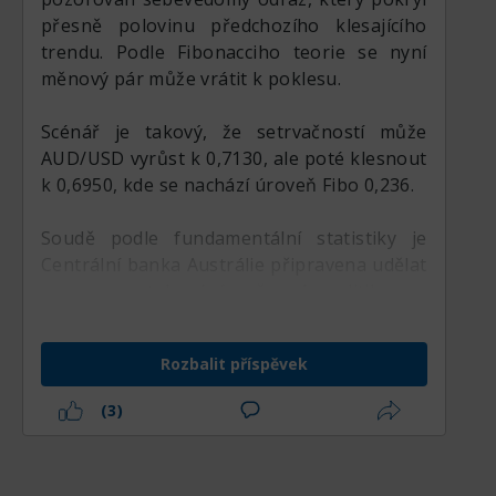
přesně polovinu předchozího klesajícího
trendu. Podle Fibonacciho teorie se nyní
měnový pár může vrátit k poklesu.
Scénář je takový, že setrvačností může
AUD/USD vyrůst k 0,7130, ale poté klesnout
k 0,6950, kde se nachází úroveň Fibo 0,236.
Soudě podle fundamentální statistiky je
Centrální banka Austrálie připravena udělat
pauzu v utahování měnové politiky na
pozadí mírných domácích dat o inflaci a trhu
bydlení. To oslabuje AUD, zatímco
Rozbalit příspěvek
přetrvávající inflace a silné
makroekonomické ukazatele v USA
(3)
podporují jestřábí postoj Fedu a posilují
USD.