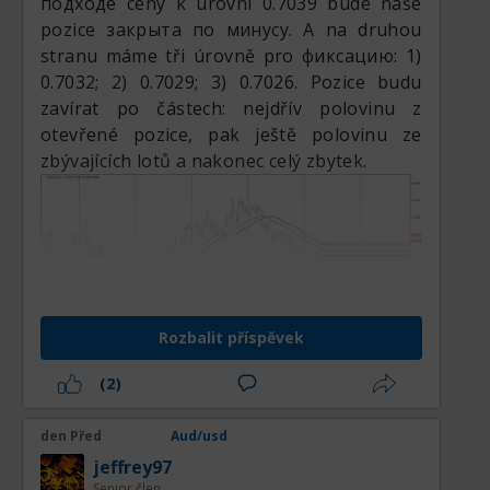
подходе ceny k úrovni 0.7039 bude naše
době zastavil pokusy o další růst.
pozice закрыта по минусу. A na druhou
stranu máme tři úrovně pro фиксацию: 1)
0.7032; 2) 0.7029; 3) 0.7026. Pozice budu
zavírat po částech: nejdřív polovinu z
otevřené pozice, pak ještě polovinu ze
zbývajících lotů a nakonec celý zbytek.
Uspořádaný charakter nedávného
pullbacku naznačuje zdravou fázi
konsolidace spíše než medvědí obrat, takže
Rozbalit příspěvek
cesta nejmenšího odporu zůstává směrem
vzhůru. Obchodníci pracující na tomto
(2)
časovém rámci by měli pečlivě sledovat
reakce ceny v okolí středové podpory
den Před
Aud/usd
kanálu a vyhledávat býčí reverzní svíčkové
jeffrey97
formace na H4 grafu k potvrzení nových
Senior člen