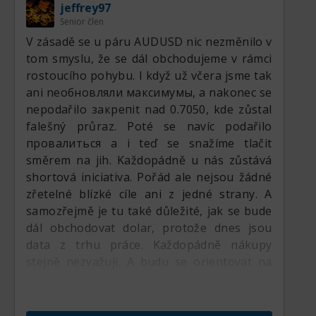
jeffrey97
proražené linii a úrovni 0.7095. Po
Senior člen
rozhodnutí Fedu o úrokové sazbě se pokles
V zásadě se u páru AUDUSD nic nezměnilo v
obnovil, ale zpomalil kvůli rostoucí linii na
tom smyslu, že se dál obchodujeme v rámci
vyšším časovém rámci. Očekávala se
rostoucího pohybu. I když už včera jsme tak
korekce, která nyní postupně probíhá.
ani neобновляли максимумы, a nakonec se
Cílem této rostoucí korekce je rezistenční
nepodařilo закрепit nad 0.7050, kde zůstal
úroveň 0.7095, k níž má cena ještě volný
falešný průraz. Poté se navíc podařilo
prostor. Je třeba říct, že stejné euro s librou
провалиться a i teď se snažíme tlačit
se zvedly mnohem svižněji, tady jdeme nějak
směrem na jih. Každopádně u nás zůstává
slabě.
shortová iniciativa. Pořád ale nejsou žádné
zřetelné blízké cíle ani z jedné strany. A
samozřejmě je tu také důležité, jak se bude
dál obchodovat dolar, protože dnes jsou
data z trhu práce. Každopádně nákupy
stejně nezvažuji. A budu se orientovat na
falešný průraz 0.7050. Proto pokud se
znovu vyšplháme výš, tam prodám, ale jen
se stopem.