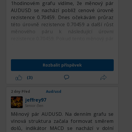
1hodinovém grafu vidíme, že měnový pár
AUDUSD se nachází poblíž cenové úrovně
rezistence 0.70459. Dnes očekávám průraz
této úrovně rezistence 0.70459 a další růst
měnového páru k následující úrovni
rezistence 0.70459. Pokud tento měnový pár
AUDUSD dokáže prorazit tuto úroveň
rezistence 0.70459 a zafixovat se nad ní,
budu očekávat další růst měnového páru k
Rozbalit příspěvek
následující úrovni rezistence.
Ale pokud tento měnový pár AUDUSD
(3)
nedokáže prorazit tuto úroveň rezistence
0.70459 a zafixovat se nad ní, budu
2 dny Před
Aud/usd
očekávat korekci měnového páru k úrovni
jeffrey97
podpory 0.70198.
Senior člen
Měnový pár AUDUSD. Na denním grafu se
vlnová struktura začala formovat směrem
dolů, indikátor MACD se nachází v dolní