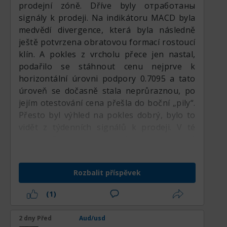
prodejní zóně. Dříve byly отработаны
signály k prodeji. Na indikátoru MACD byla
medvědí divergence, která byla následně
ještě potvrzena obratovou formací rostoucí
klín. A pokles z vrcholu přece jen nastal,
podařilo se stáhnout cenu nejprve k
horizontální úrovni podpory 0.7095 a tato
úroveň se dočasně stala neprůraznou, po
jejím otestování cena přešla do boční „pily“.
Přesto byl výhled na pokles dobrý, bylo to
vidět z týdenních signálů k prodeji. V té
„pile“ došlo k odrazu druhé vlny k zrcadlové
úrovni na konci růstu 0.7191, čímž se
vytvořilo druhé rameno formace poklesu
Rozbalit příspěvek
hlava a ramena. V tu chvíli pomohly zprávy z
USA a technický obrázek se potvrdil, cenu
(1)
stáhli k 0.6982, přičemž zároveň prorazili
rostoucí trendovou linii. Od úrovně 0.6982
2 dny Před
Aud/usd
došlo ke korekčnímu odskoku vzhůru k