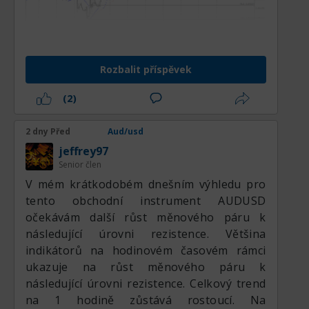
Na M15 lze také uvažovat o nákupu,
Rozbalit příspěvek
protože cena je nad klouzavým průměrem.
(2)
Dodatečné dokupy lze zvažovat od úrovně
0.7030, a stop loss pro nákupy je lepší
2 dny Před
Aud/usd
nastavit na 0.7010, k uzavření pozice
jeffrey97
přistupujeme na 0.7060. Klidně nakupujeme,
Senior člen
protože máme dva signály pro nákup páru.
V mém krátkodobém dnešním výhledu pro
tento obchodní instrument AUDUSD
očekávám další růst měnového páru k
následující úrovni rezistence. Většina
indikátorů na hodinovém časovém rámci
ukazuje na růst měnového páru k
následující úrovni rezistence. Celkový trend
na 1 hodině zůstává rostoucí. Na