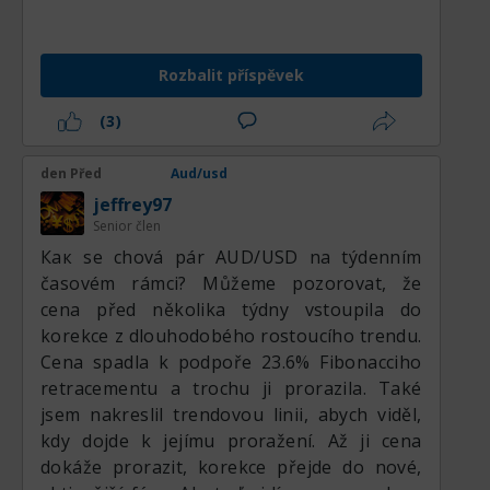
Reserve Bank of Australia udržovat jestřábí
postoj a přiklánět se k ponechání
restriktivních úrokových sazeb po delší
Rozbalit příspěvek
dobu. Naproti tomu americký dolar čelí
širokému tlaku na oslabení po slabších
(3)
datech z amerického trhu práce, která
posílila spekulace o nadcházejícím
den Před
Aud/usd
uvolňování měnové politiky ze strany
jeffrey97
Federálního rezervního systému. Tento
Senior člen
rozdíl v postoji centrálních bank poskytl
Как se chová pár AUD/USD na týdenním
základní podporu antipodní měně, i když
časovém rámci? Můžeme pozorovat, že
geopolitické nejistoty a rozkolísané akciové
cena před několika týdny vstoupila do
trhy čas od času vnášejí volatilitu do
korekce z dlouhodobého rostoucího trendu.
přeshraničních kapitálových toků.
Cena spadla k podpoře 23.6% Fibonacciho
retracementu a trochu ji prorazila. Také
Technická struktura a intradenní
jsem nakreslil trendovou linii, abych viděl,
momentum
kdy dojde k jejímu proražení. Až ji cena
dokáže prorazit, korekce přejde do nové,
Na krátkodobých H4 grafech vykazuje pár