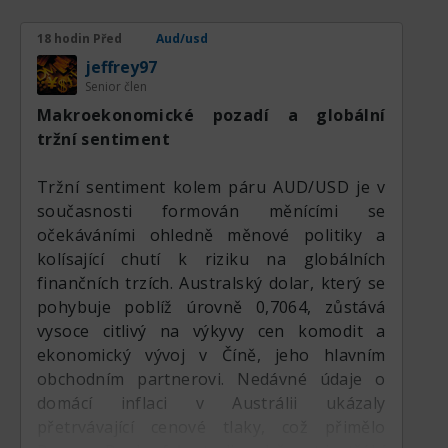
Pokles cen nemovitostí v Austrálii a
nejistota na světových komoditních trzích
18 hodin Před
Aud/usd
snižují investiční atraktivitu australského
jeffrey97
dolaru.
Senior člen
Makroekonomické pozadí a globální
tržní sentiment
Tržní sentiment kolem páru AUD/USD je v
současnosti formován měnícími se
očekáváními ohledně měnové politiky a
kolísající chutí k riziku na globálních
finančních trzích. Australský dolar, který se
pohybuje poblíž úrovně 0,7064, zůstává
vysoce citlivý na výkyvy cen komodit a
ekonomický vývoj v Číně, jeho hlavním
obchodním partnerovi. Nedávné údaje o
domácí inflaci v Austrálii ukázaly
přetrvávající cenové tlaky, což přimělo